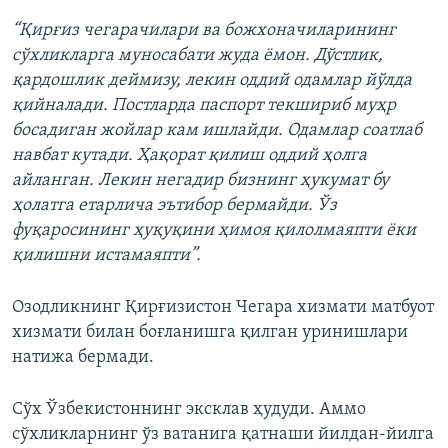
1080p
“Қирғиз чегарачилари ва божхоначиларининг
сўхликларга муносабати жуда ёмон. Дўстлик,
қардошлик деймизу, лекин оддий одамлар йўлда
қийналади. Постларда паспорт текшириб муҳр
босадиган жойлар кам ишлайди. Одамлар соатлаб
навбат кутади. Ҳақорат қилиш оддий ҳолга
Auto
240p
360p
480p
айланган. Лекин негадир бизнинг ҳукумат бу
ҳолатга етарлича эътибор бермайди. Ўз
720p
1080p
фуқаросининг ҳуқуқини ҳимоя қилолмаяпти ёки
қилишни истамаяпти”.
Озодликнинг Қирғизистон Чегара хизмати матбуот
хизмати билан боғланишга қилган уринишлари
натижа бермади.
Сўх Ўзбекистоннинг эксклав ҳудуди. Аммо
сўхликларнинг ўз ватанига қатнаши йилдан-йилга