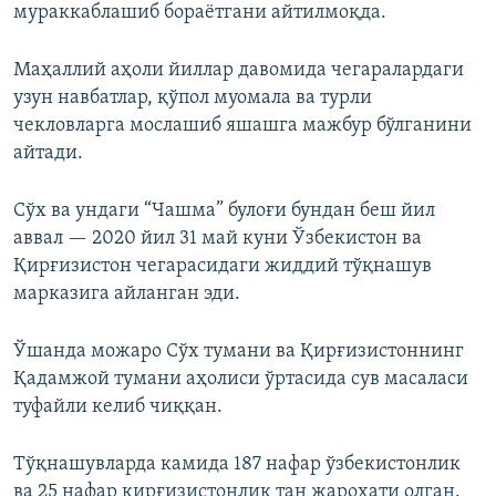
мураккаблашиб бораётгани айтилмоқда.
Маҳаллий аҳоли йиллар давомида чегаралардаги
узун навбатлар, қўпол муомала ва турли
чекловларга мослашиб яшашга мажбур бўлганини
айтади.
Сўх ва ундаги “Чашма” булоғи бундан беш йил
аввал — 2020 йил 31 май куни Ўзбекистон ва
Қирғизистон чегарасидаги жиддий тўқнашув
марказига айланган эди.
Ўшанда можаро Сўх тумани ва Қирғизистоннинг
Қадамжой тумани аҳолиси ўртасида сув масаласи
туфайли келиб чиққан.
Тўқнашувларда камида 187 нафар ўзбекистонлик
ва 25 нафар қирғизистонлик тан жароҳати олган.