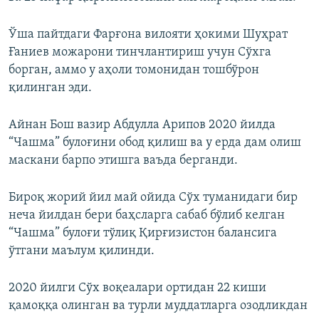
Ўша пайтдаги Фарғона вилояти ҳокими Шуҳрат
Ғаниев можарони тинчлантириш учун Сўхга
борган, аммо у аҳоли томонидан тошбўрон
қилинган эди.
Айнан Бош вазир Абдулла Арипов 2020 йилда
“Чашма” булоғини обод қилиш ва у ерда дам олиш
маскани барпо этишга ваъда берганди.
Бироқ жорий йил май ойида Сўх туманидаги бир
неча йилдан бери баҳсларга сабаб бўлиб келган
“Чашма” булоғи тўлиқ Қирғизистон балансига
ўтгани маълум қилинди.
2020 йилги Сўх воқеалари ортидан 22 киши
қамоққа олинган ва турли муддатларга озодликдан