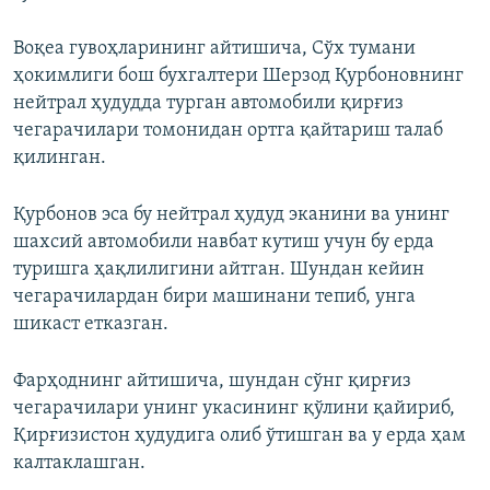
720p
Воқеа гувоҳларининг айтишича, Сўх тумани
ҳокимлиги бош бухгалтери Шерзод Қурбоновнинг
нейтрал ҳудудда турган автомобили қирғиз
чегарачилари томонидан ортга қайтариш талаб
Auto
240p
360p
480p
қилинган.
720p
Қурбонов эса бу нейтрал ҳудуд эканини ва унинг
шахсий автомобили навбат кутиш учун бу ерда
туришга ҳақлилигини айтган. Шундан кейин
чегарачилардан бири машинани тепиб, унга
шикаст етказган.
Фарҳоднинг айтишича, шундан сўнг қирғиз
чегарачилари унинг укасининг қўлини қайириб,
Қирғизистон ҳудудига олиб ўтишган ва у ерда ҳам
калтаклашган.