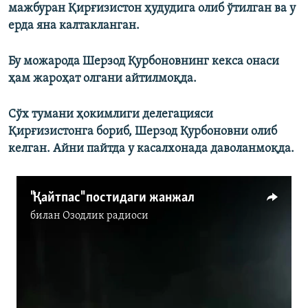
мажбуран Қирғизистон ҳудудига олиб ўтилган ва у
ерда яна калтакланган.
Бу можарода Шерзод Қурбоновнинг кекса онаси
ҳам жароҳат олгани айтилмоқда.
Сўх тумани ҳокимлиги делегацияси
Қирғизистонга бориб, Шерзод Қурбоновни олиб
келган. Айни пайтда у касалхонада даволанмоқда.
"Қайтпас" постидаги жанжал
билан
Озодлик радиоси