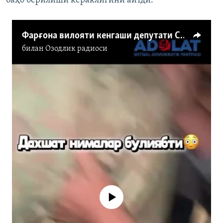
баҳо берилиши кераклигини айтди.
Фарғона вилояти кенгаши депутати Субҳонали Нишонов баёноти.
билан
Озодлик радиоси
Айни дамда медиа-манба мавжуд
эмас