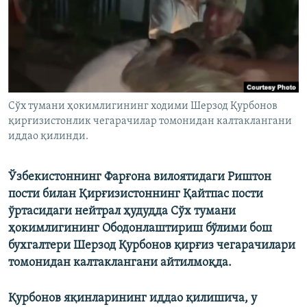
Сўх тумани ҳокимлигининг ходими Шерзод Қурбонов
қирғизистонлик чегарачилар томонидан калтаклангани
иддао қилинди.
Ўзбекистоннинг Фарғона вилоятидаги Риштон
пости билан Қирғизистоннинг Қайтпас пости
ўртасидаги нейтрал ҳудудда Сўх тумани
ҳокимлигининг Ободонлаштириш бўлими бош
бухгалтери Шерзод Қурбонов қирғиз чегарачилари
томонидан калтаклангани айтилмоқда.
Қурбонов яқинларининг иддао қилишича, у