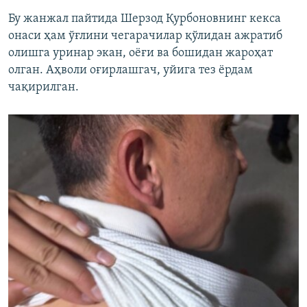
Бу жанжал пайтида Шерзод Қурбоновнинг кекса
онаси ҳам ўғлини чегарачилар қўлидан ажратиб
олишга уринар экан, оёғи ва бошидан жароҳат
олган. Аҳволи оғирлашгач, уйига тез ёрдам
чақирилган.