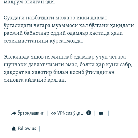
маҳрум этилган эди.
Сўхдаги навбатдаги можаро икки давлат
ўртасидаги чегара муаммоси ҳал бўлгани ҳақидаги
расмий баёнотлар оддий одамлар ҳаётида ҳали
сезилмаётганини кўрсатмоқда.
Эксклавда яшовчи минглаб одамлар учун чегара
шунчаки давлат чизиғи эмас, балки ҳар куни сабр,
ҳақорат ва хавотир билан кесиб ўтиладиган
синовга айланиб қолган.
Ўртоқлашинг
VPNсиз ўқиш
Follow us