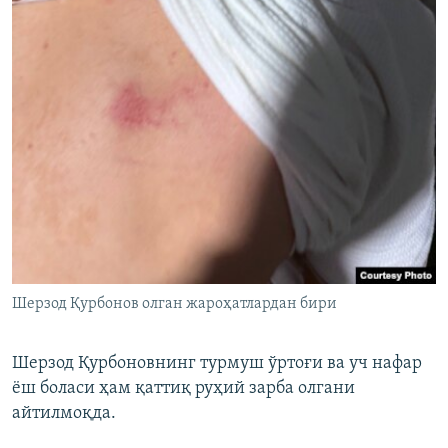
Шерзод Қурбонов олган жароҳатлардан бири
Шерзод Қурбоновнинг турмуш ўртоғи ва уч нафар
ёш боласи ҳам қаттиқ руҳий зарба олгани
айтилмоқда.