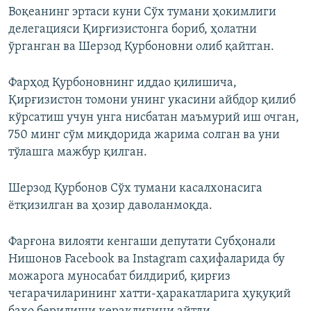
Воқеанинг эртаси куни Сўх тумани ҳокимлиги
делегацияси Қирғизистонга бориб, ҳолатни
ўрганган ва Шерзод Қурбоновни олиб қайтган.
Фарҳод Қурбоновнинг иддао қилишича,
Қирғизистон томони унинг укасини айбдор қилиб
кўрсатиш учун унга нисбатан маъмурий иш очган,
750 минг сўм миқдорида жарима солган ва уни
тўлашга мажбур қилган.
Шерзод Қурбонов Сўх тумани касалхонасига
ётқизилган ва ҳозир даволанмоқда.
Фарғона вилояти кенгаши депутати Субҳонали
Нишонов Facebook ва Instagram саҳифаларида бу
можарога муносабат билдириб, қирғиз
чегарачиларининг хатти-ҳаракатларига ҳуқуқий