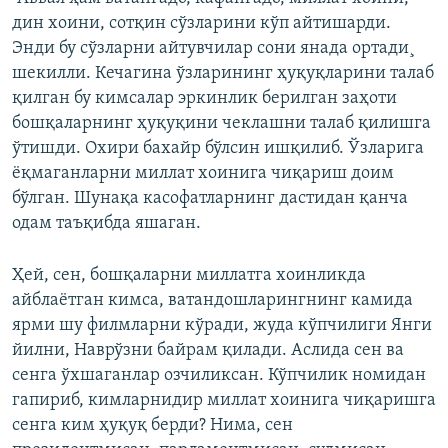
дин хоини, сотқин сўзларини кўп айтишарди.
Энди бу сўзларни айтувчилар сони янада ортади¸
шекилли. Кечагина ўзларининг ҳуқуқларини талаб
қилган бу кимсалар эркинлик берилган заҳоти
бошқаларнинг ҳуқуқини чеклашни талаб қилишга
ўтишди. Охири бахайр бўлсин ишқилиб. Ўзларига
ёқмаганларни миллат хоинига чиқариш доим
бўлган. Шунақа касофатларнинг дастидан қанча
одам таъқибда яшаган.
Ҳей, сен, бошқаларни миллатга хоинликда
айблаётган кимса, ватандошларингнинг камида
ярми шу филмларни кўради, жуда кўпчилиги Янги
йилни, Наврўзни байрам қилади. Аслида сен ва
сенга ўхшаганлар озчиликсан. Кўпчилик номидан
гапириб, кимларнидир миллат хоинига чиқаришга
сенга ким ҳуқуқ берди? Нима, сен