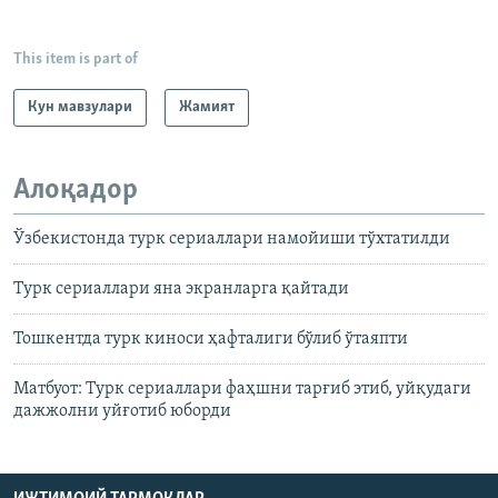
This item is part of
Кун мавзулари
Жамият
Алоқадор
Ўзбекистонда турк сериаллари намойиши тўхтатилди
Турк сериаллари яна экранларга қайтади
Тошкентда турк киноси ҳафталиги бўлиб ўтаяпти
Матбуот: Турк сериаллари фаҳшни тарғиб этиб, уйқудаги
дажжолни уйғотиб юборди