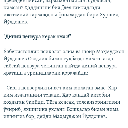
президентмисан, парламентмисан, судмисан,
кимсан? Ҳаддингни бил¸”дея таъкидлади
ижтимоий тармоқдаги фаоллардан бири Хуршид
Йўлдошев.
"Диний цензура керак эмас!"
Ўзбекистонлик психолог олим ва шоир Маҳмуджон
Йўлдошев Озодлик билан суҳбатда мамлакатда
сиëсий цензура чекинган пайтда диний цензура
яратишга уринишларни қоралайди:
- Сизга цензорликни ҳеч ким юклаган эмас. Ҳар
ким излаганини топади. Ҳар қандай китобни
хоҳлаган ўқийди. ТВга келсак, телевизорингизни
ўчириб¸ яхшигина ухланг. Бошқалар билан нима
ишингиз бор¸ дейди Маҳмуджон Йўлдошев.