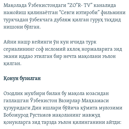
Мақолада Ўзбекистондаги “ZO”R- TV” каналида
намойиш қилинаëтган “Севги изтироби” фильмини
туркчадан ўзбекчага дубляж қилган гуруҳ таҳдид
нишони бўлган.
Айни нашр кейинги ўн кун ичида турк
сериалининг соф исломий ахлоқ нормаларига зид
экани иддао этилган бир нечта мақолани эълон
қилган.
Қонун бузилган
Озодлик мухбири билан бу мақола юзасидан
гаплашган Ўзбекистон Вазирлар Маҳкамаси
ҳузуридаги Дин ишлари бўйича қўмита мулозими
Бобомурод Рустамов мақоланинг мавжуд
қонунларга зид тарзда эълон қилинганини айтди: