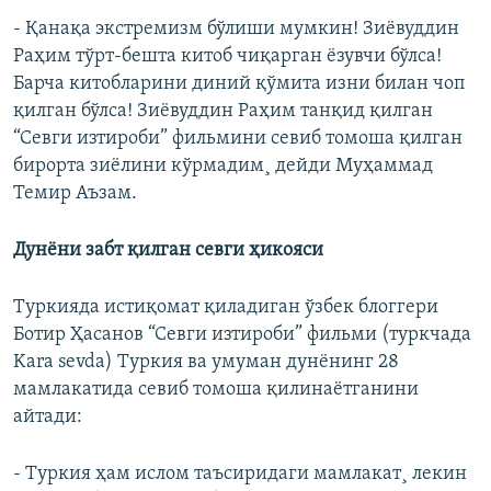
- Қанақа экстремизм бўлиши мумкин! Зиëвуддин
Раҳим тўрт-бешта китоб чиқарган ëзувчи бўлса!
Барча китобларини диний қўмита изни билан чоп
қилган бўлса! Зиëвуддин Раҳим танқид қилган
“Севги изтироби” фильмини севиб томоша қилган
бирорта зиëлини кўрмадим¸ дейди Муҳаммад
Темир Аъзам.
Дунëни забт қилган севги ҳикояси
Туркияда истиқомат қиладиган ўзбек блоггери
Ботир Ҳасанов “Севги изтироби” фильми (туркчада
Kara sevda) Туркия ва умуман дунëнинг 28
мамлакатида севиб томоша қилинаëтганини
айтади:
- Туркия ҳам ислом таъсиридаги мамлакат¸ лекин