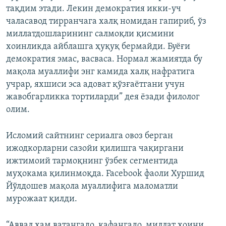
тақдим этади. Лекин демократия икки-уч
чаласавод тирранчага халқ номидан гапириб, ўз
миллатдошларининг салмоқли қисмини
хоинликда айблашга ҳуқуқ бермайди. Буёғи
демократия эмас, васваса. Нормал жамиятда бу
мақола муаллифи энг камида халқ нафратига
учрар, яхшиси эса адоват қўзғаётгани учун
жавобгарликка тортиларди” дея ëзади филолог
олим.
Исломий сайтнинг сериалга овоз берган
ижодкорларни сазойи қилишга чақиргани
ижтимоий тармоқнинг ўзбек сегментида
муҳокама қилинмоқда. Facebook фаоли Хуршид
Йўлдошев мақола муаллифига маломатли
мурожаат қилди.
“Аввал ҳам ватангадо, кафангадо, миллат хоини,