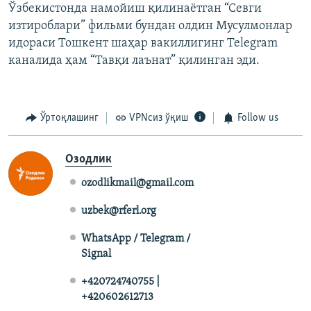
Ўзбекистонда намойиш қилинаëтган “Севги
изтироблари” фильми бундан олдин Мусулмонлар
идораси Тошкент шаҳар вакиллигинг Telegram
каналида ҳам “Тавқи лаънат” қилинган эди.
Ўртоқлашинг
VPNсиз ўқиш
Follow us
Озодлик
ozodlikmail@gmail.com
uzbek@rferl.org
WhatsApp / Telegram /
Signal
+420724740755 |
+420602612713