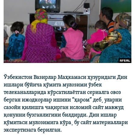
Ўзбекистон Вазирлар Маҳкамаси ҳузуридаги Дин
ишлари бўйича қўмита мулозими ўзбек
телеканалларида кўрсатилаëтган сериалга овоз
берган ижодкорлар ишини “ҳаром” деб¸ уларни
сазойи қилишга чақирган исломий сайт мавжуд
қонунни бузганлигини билдирди. Дин ишлар
қўмитаси мулозимига кўра¸ бу сайт материаллари
экспертизага берилган.