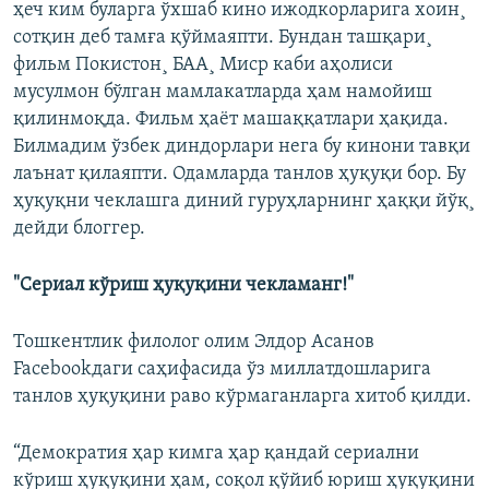
ҳеч ким буларга ўхшаб кино ижодкорларига хоин¸
сотқин деб тамға қўймаяпти. Бундан ташқари¸
фильм Покистон¸ БАА¸ Миср каби аҳолиси
мусулмон бўлган мамлакатларда ҳам намойиш
қилинмоқда. Фильм ҳаëт машаққатлари ҳақида.
Билмадим ўзбек диндорлари нега бу кинони тавқи
лаънат қилаяпти. Одамларда танлов ҳуқуқи бор. Бу
ҳуқуқни чеклашга диний гуруҳларнинг ҳаққи йўқ¸
дейди блоггер.
"Сериал кўриш ҳуқуқини чекламанг!"
Тошкентлик филолог олим Элдор Асанов
Facebookдаги саҳифасида ўз миллатдошларига
танлов ҳуқуқини раво кўрмаганларга хитоб қилди.
“Демократия ҳар кимга ҳар қандай сериални
кўриш ҳуқуқини ҳам, соқол қўйиб юриш ҳуқуқини