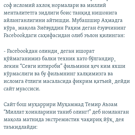
соф исломий ахлоқ нормалари ва миллий
менталитетга зидлиги боис танқид нишонига
айланганлигини айтишди. Мубашшир Аҳмадга
кўра¸ мақола Зиëвуддин Раҳим деган ëзувчининг
Facebookдаги саҳифасидан олиб эълон қилинган:
- Facebookдан олинди¸ деган ишорат
қўймаганимиз балки техник хато бўлгандир¸
лекин “Севги изтироби” фильмини ҳеч ким яхши
кўрмаслиги ва бу фильмнинг халқимизга ва
исломга ëтлиги масаласида фикрим қатъий¸ дейди
сайт муассиси.
Сайт бош муҳаррири Муҳаммад Темир Аъзам
“Миллат хоинларини таниб олинг!” деб номланган
мақола матнида экстремистик чақириқ йўқ¸ дея
таъкидлайди: