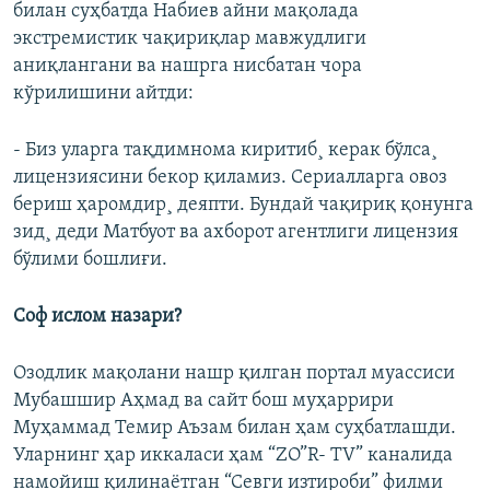
билан суҳбатда Набиев айни мақолада
экстремистик чақириқлар мавжудлиги
аниқлангани ва нашрга нисбатан чора
кўрилишини айтди:
- Биз уларга тақдимнома киритиб¸ керак бўлса¸
лицензиясини бекор қиламиз. Сериалларга овоз
бериш ҳаромдир¸ деяпти. Бундай чақириқ қонунга
зид¸ деди Матбуот ва ахборот агентлиги лицензия
бўлими бошлиғи.
Соф ислом назари?
Озодлик мақолани нашр қилган портал муассиси
Мубашшир Аҳмад ва сайт бош муҳаррири
Муҳаммад Темир Аъзам билан ҳам суҳбатлашди.
Уларнинг ҳар иккаласи ҳам “ZO”R- TV” каналида
намойиш қилинаëтган “Севги изтироби” филми