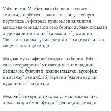
Ўзбекистон Матбуот ва ахборот агентлиги
томонидан рўйхатга олинган азон.уз ахборот
порталида 14 февраль куни эълон қилинган
мақолада сериалларга овоз берган дубляж хизмати
ходимларининг иши “ҳаромлиги”¸ уларнинг
“боласига ҳаром луқма едиргани” ҳақида ëзилган
мақола эълон қилинди.
Мақола муаллифи дубляжда овоз берган ўзбек
санъаткорларини “миллатнинг энг ашаддий
хоинлари, бузғунчи, иккиюзламачи, мунофиқ
кимсалар” дея айблаб¸ барчани “уларга қарши
курашишга” чақиради.
Муаллиф Зиëвуддин Раҳим ўз мақоласида “акс
ҳолда охири ёмон бўлади!” дея таҳдид қилади.