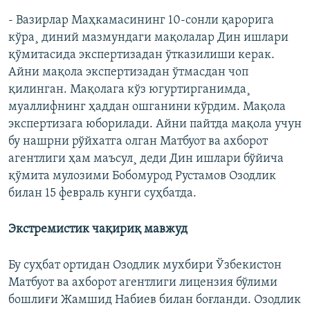
- Вазирлар Маҳкамасининг 10-сонли қарорига
кўра¸ диний мазмундаги мақолалар Дин ишлари
қўмитасида экспертизадан ўтказилиши керак.
Айни мақола экспертизадан ўтмасдан чоп
қилинган. Мақолага кўз югуртирганимда¸
муаллифнинг ҳаддан ошганини кўрдим. Мақола
экспертизага юборилади. Айни пайтда мақола учун
бу нашрни рўйхатга олган Матбуот ва ахборот
агентлиги ҳам маъсул¸ деди Дин ишлари бўйича
қўмита мулозими Бобомурод Рустамов Озодлик
билан 15 февраль кунги суҳбатда.
Экстремистик чақириқ мавжуд
Бу суҳбат ортидан Озодлик мухбири Ўзбекистон
Матбуот ва ахборот агентлиги лицензия бўлими
бошлиғи Жамшид Набиев билан боғланди. Озодлик