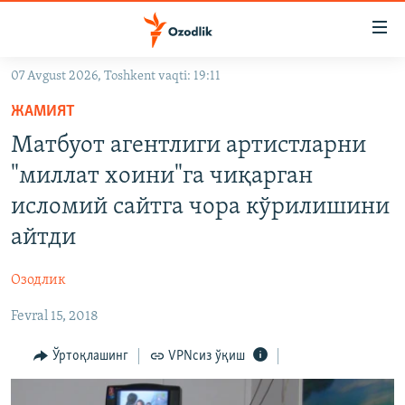
Линклар
Бош
мавзуларга
07 Avgust 2026, Toshkent vaqti: 19:11
ўтинг
OZODLIK SURISHTIRUVLARI
Асосий
ЖАМИЯТ
OZODVIDEO
навигацияга
Матбуот агентлиги артистларни
ўтинг
OZODARXIV
"миллат хоини"га чиқарган
Қидиришга
ўтинг
исломий сайтга чора кўрилишини
На русском
айтди
ИЖТИМОИЙ ТАРМОҚЛАР
Озодлик
Fevral 15, 2018
Ўртоқлашинг
VPNсиз ўқиш
Озодлик бошқа тилларда