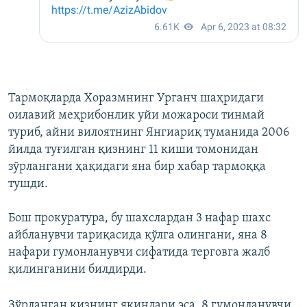
Тармоқларда Хоразмнинг Урганч шаҳридаги
оилавий меҳрибонлик уйи можароси тинмай
туриб, айни вилоятнинг Янгиариқ туманида 2006
йилда туғилган қизнинг 11 киши томонидан
зўрлангани ҳақидаги яна бир хабар тармоққа
тушди.
Бош прокуратура, бу шахслардан 3 нафар шахс
айбланувчи тариқасида қўлга олингани, яна 8
нафари гумонланувчи сифатида терговга жалб
қилинганини билдирди.
Зўрланган қизнинг яқинлари эса, 8 гумонланувчи