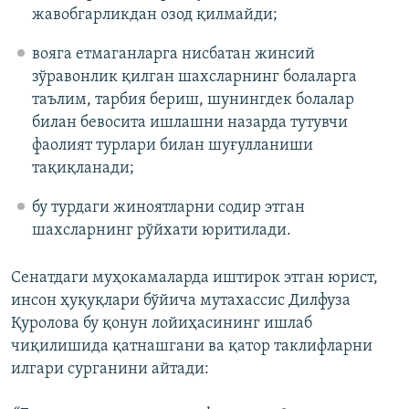
жавобгарликдан озод қилмайди;
вояга етмаганларга нисбатан жинсий
зўравонлик қилган шахсларнинг болаларга
таълим, тарбия бериш, шунингдек болалар
билан бевосита ишлашни назарда тутувчи
фаолият турлари билан шуғулланиши
тақиқланади;
бу турдаги жиноятларни содир этган
шахсларнинг рўйхати юритилади.
Сенатдаги муҳокамаларда иштирок этган юрист,
инсон ҳуқуқлари бўйича мутахассис Дилфуза
Қуролова бу қонун лойиҳасининг ишлаб
чиқилишида қатнашгани ва қатор таклифларни
илгари сурганини айтади: