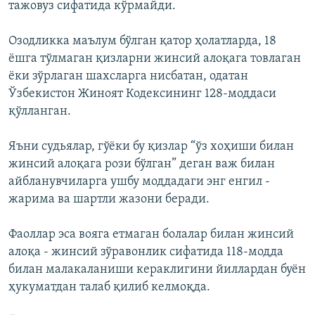
тажовуз сифатида кўрмайди.
Озодликка маълум бўлган қатор ҳолатларда, 18
ёшга тўлмаган қизларни жинсий алоқага товлаган
ёки зўрлаган шахсларга нисбатан, одатан
Ўзбекистон Жиноят Кодексининг 128-моддаси
қўлланган.
Яъни судьялар, гўёки бу қизлар “ўз хоҳиши билан
жинсий алоқага рози бўлган” деган важ билан
айбланувчиларга ушбу моддадаги энг енгил -
жарима ва шартли жазони беради.
Фаоллар эса вояга етмаган болалар билан жинсий
алоқа - жинсий зўравонлик сифатида 118-модда
билан малакаланиши кераклигини йиллардан буён
ҳукуматдан талаб қилиб келмоқда.