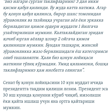
“Биз илгари сурган таклифларнинг 3 дан икки
қисми қабул қилинди. Бу жуда катта натижа. Агар
бу қонун қабул қилинса, бирор шахс томонидан
зўравонлик ва тазйиққа учраган аёл ёки эркакка
бериладиган ҳимоя ордери муддати 1 йилгача
узайтирилиши мумкин. Калтаклайдиган эридан
қочиб юрган аёллар ҳозир 2 ойгача ҳимоя
қилиниши мумкин. Бундан ташқари, жинсий
зўравонликка жазо берилишидаги ёш категорияси
олиб ташланяпти. Ҳали биз қонун лойиҳаси
матнини тўлиқ кўрмадик. Умид қиламизки, бошқа
таклифларимиз ҳам инобатга олинган”.
Сенат бу қонун лойиҳасини 10 кун муддат ичида
президентга тақдим қилиши лозим. Президент эса
30 иш кунида қонунни кўриб чиқиб, имзолаши
ёки қайта ишлаш учун яна ортга қайтариши
мумкин.