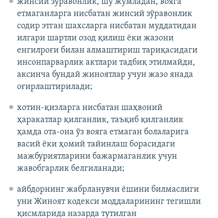
жинсий зўравонлик, шу жумладан, вояга
етмаганларга нисбатан жинсий зўравонлик
содир этган шахсларга нисбатан муддатидан
илгари шартли озод қилиш ёки жазони
енгилроғи билан алмаштириш тариқасидаги
инсонпарварлик актлари тадбиқ этилмайди,
аксинча бундай жиноятлар учун жазо янада
оғирлаштирилади;
хотин-қизларга нисбатан шаҳвоний
ҳаракатлар қилганлик, таъқиб қилганлик
ҳамда ота-она ўз вояга етмаган болаларига
васий ёки ҳомий тайинлаш борасидаги
мажбуриятларини бажармаганлик учун
жавобгарлик белгиланади;
айбдорнинг жабрланувчи ёшини билмаслиги
уни Жиноят кодекси моддаларининг тегишли
қисмларида назарда тутилган