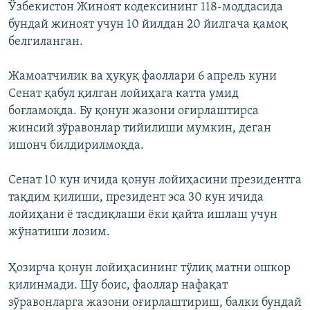
Ўзбекистон Жиноят кодексининг 118-моддасида
бундай жиноят учун 10 йилдан 20 йилгача қамоқ
белгиланган.
Жамоатчилик ва ҳуқуқ фаоллари 6 апрель куни
Сенат қабул қилган лойиҳага катта умид
боғламоқда. Бу қонун жазони оғирлаштирса
жинсий зўравонлар тийилиши мумкин, деган
ишонч билдирилмоқда.
Сенат 10 кун ичида қонун лойиҳасини президентга
тақдим қилиши, президент эса 30 кун ичида
лойиҳани ё тасдиқлаши ёки қайта ишлаш учун
жўнатиши лозим.
Ҳозирча қонун лойиҳасининг тўлиқ матни ошкор
қилинмади. Шу боис, фаоллар нафақат
зўравонларга жазони оғирлаштириш, балки бундай