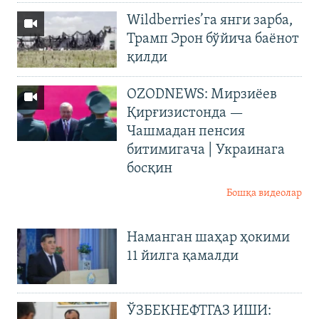
Wildberries’га янги зарба,
Трамп Эрон бўйича баёнот
қилди
OZODNEWS: Мирзиёев
Қирғизистонда —
Чашмадан пенсия
битимигача | Украинага
босқин
Бошқа видеолар
Наманган шаҳар ҳокими
11 йилга қамалди
ЎЗБЕКНЕФТГАЗ ИШИ: