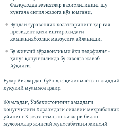
Фавқулодда вазиятлар вазирлигининг шу
кунгача енгил жазога кўз юмгани,
Бундай зўравонлик ҳолатларининг ҳар гал
президент қизи иштирокидаги
кампаниябозлик мавзусига айланиши,
Бу жинсий зўравонликми ёки педофилия -
ҳануз қонунчиликда бу саволга жавоб
йўқлиги.
Булар йиллардан буён ҳал қилинмаётган жиддий
ҳуқуқий муаммолардир.
Жумладан, Ўзбекистоннинг амалдаги
қонунчилиги Хоразмдаги оилавий меҳрибонлик
уйининг 3 вояга етмаган қизлари билан
мулозимлар жинсий муносабатини жинсий