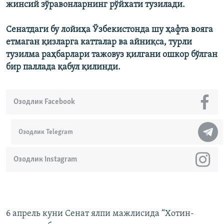
жинсий зўравонларнинг рўйхати тузилади.
Сенатдаги бу лойиҳа Ўзбекистонда шу ҳафта вояга
етмаган қизларга катталар ва айниқса, турли
тузилма раҳбарлари тажовуз қилгани ошкор бўлган
бир паллада қабул қилинди.
Озодлик Facebook
Озодлик Telegram
Озодлик Instagram
6 апрель куни Сенат ялпи мажлисида “Хотин-