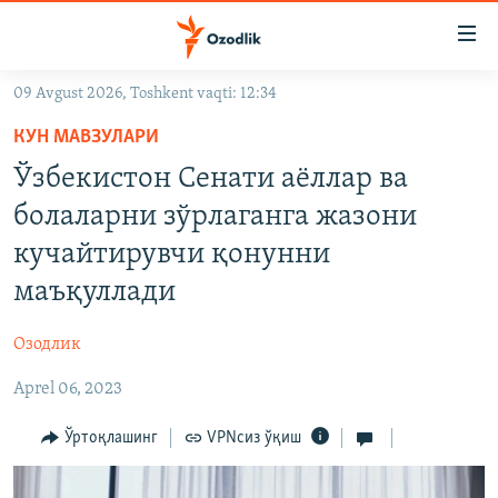
Линклар
Бош
мавзуларга
09 Avgust 2026, Toshkent vaqti: 12:34
ўтинг
OZODLIK SURISHTIRUVLARI
Асосий
КУН МАВЗУЛАРИ
OZODVIDEO
навигацияга
Ўзбекистон Сенати аёллар ва
ўтинг
OZODARXIV
болаларни зўрлаганга жазони
Қидиришга
ўтинг
кучайтирувчи қонунни
На русском
маъқуллади
ИЖТИМОИЙ ТАРМОҚЛАР
Озодлик
Aprel 06, 2023
Ўртоқлашинг
VPNсиз ўқиш
Озодлик бошқа тилларда