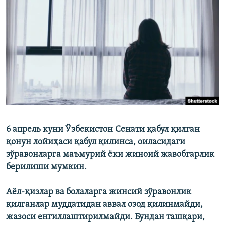
6 апрель куни Ўзбекистон Сенати қабул қилган
қонун лойиҳаси қабул қилинса, оиласидаги
зўравонларга маъмурий ёки жиноий жавобгарлик
берилиши мумкин.
Аёл-қизлар ва болаларга жинсий зўравонлик
қилганлар муддатидан аввал озод қилинмайди,
жазоси енгиллаштирилмайди. Бундан ташқари,