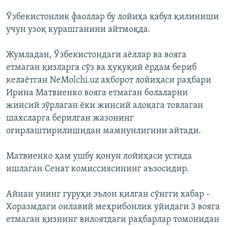
Ўзбекистонлик фаоллар бу лойиҳа қабул қилиниши
учун узоқ курашганини айтмоқда.
Жумладан, Ўзбекистондаги аёллар ва вояга
етмаган қизларга сўз ва ҳуқуқий ёрдам бериб
келаётган NeMolchi.uz ахборот лойиҳаси раҳбари
Ирина Матвиенко вояга етмаган болаларни
жинсий зўрлаган ёки жинсий алоқага товлаган
шахсларга берилган жазонинг
оғирлаштирилишидан мамнунлигини айтади.
Матвиенко ҳам ушбу қонун лойиҳаси устида
ишлаган Сенат комиссиясининг аъзосидир.
Айнан унинг гуруҳи эълон қилган сўнгги хабар -
Хоразмдаги оилавий меҳрибонлик уйидаги 3 вояга
етмаган қизнинг вилоятдаги раҳбарлар томонидан