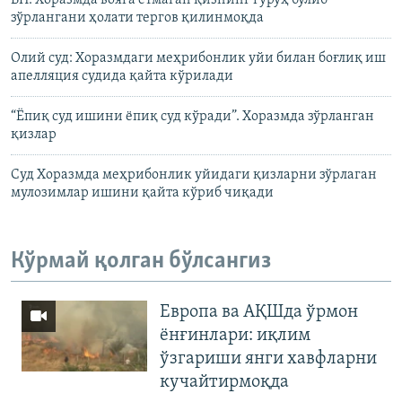
БП: Хоразмда вояга етмаган қизнинг гуруҳ бўлиб
зўрлангани ҳолати тергов қилинмоқда
Олий суд: Хоразмдаги меҳрибонлик уйи билан боғлиқ иш
апелляция судида қайта кўрилади
“Ёпиқ суд ишини ёпиқ суд кўради”. Хоразмда зўрланган
қизлар
Суд Хоразмда меҳрибонлик уйидаги қизларни зўрлаган
мулозимлар ишини қайта кўриб чиқади
Кўрмай қолган бўлсангиз
Европа ва АҚШда ўрмон
ёнғинлари: иқлим
ўзгариши янги хавфларни
кучайтирмоқда