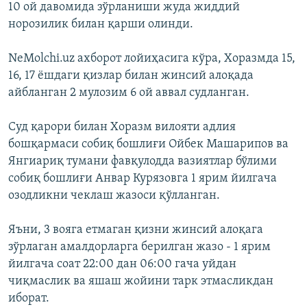
10 ой давомида зўрланиши жуда жиддий
норозилик билан қарши олинди.
NeMolchi.uz ахборот лойиҳасига кўра, Хоразмда 15,
16, 17 ёшдаги қизлар билан жинсий алоқада
айбланган 2 мулозим 6 ой аввал судланган.
Суд қарори билан Хоразм вилояти адлия
бошқармаси собиқ бошлиғи Ойбек Машарипов ва
Янгиариқ тумани фавқулодда вазиятлар бўлими
собиқ бошлиғи Анвар Курязовга 1 ярим йилгача
озодликни чеклаш жазоси қўлланган.
Яъни, 3 вояга етмаган қизни жинсий алоқага
зўрлаган амалдорларга берилган жазо - 1 ярим
йилгача соат 22:00 дан 06:00 гача уйдан
чиқмаслик ва яшаш жойини тарк этмасликдан
иборат.