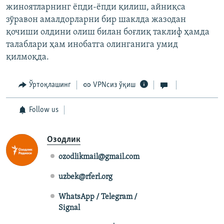
жиноятларнинг ёпди-ёпди қилиш, айниқса
зўравон амалдорларни бир шаклда жазодан
қочиши олдини олиш билан боғлиқ таклиф ҳамда
талаблари ҳам инобатга олинганига умид
қилмоқда.
Ўртоқлашинг
VPNсиз ўқиш
Follow us
Озодлик
ozodlikmail@gmail.com
uzbek@rferl.org
WhatsApp / Telegram /
Signal