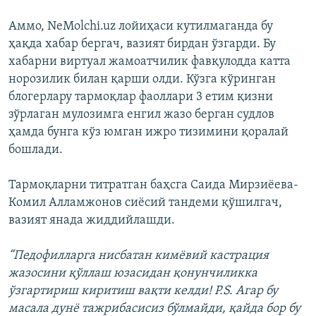
Аммо, NeMolchi.uz лойиҳаси кутилмаганда бу
ҳақда хабар бергач, вазият бирдан ўзгарди. Бу
хабарни виртуал жамоатчилик фавқулодда катта
норозилик билан қарши олди. Кўзга кўринган
блогерлару тармоқлар фаоллари 3 етим қизни
зўрлаган мулозимга енгил жазо берган судлов
ҳамда бунга кўз юмган ижро тизимини қоралай
бошлади.
Тармоқларни титратган баҳсга Саида Мирзиёева-
Комил Алламжонов сиёсий тандеми қўшилгач,
вазият янада жиддийлашди.
“Педофилларга нисбатан кимёвий кастрация
жазосини қўллаш юзасидан қонунчиликка
ўзгартириш киритиш вақти келди! P.S. Агар бу
масала дунё тажрибасисиз бўлмайди, қайда бор бу