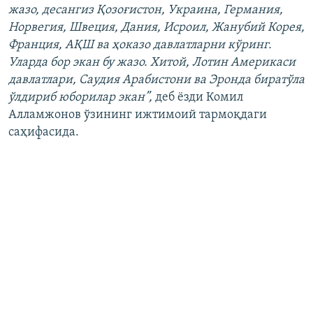
жазо, десангиз Қозоғистон, Украина, Германия,
Норвегия, Швеция, Дания, Исроил, Жанубий Корея,
Франция, АҚШ ва ҳоказо давлатларни кўринг.
Уларда бор экан бу жазо. Хитой, Лотин Америкаси
давлатлари, Саудия Арабистони ва Эронда биратўла
ўлдириб юборилар экан”,
деб ёзди Комил
Алламжонов ўзининг ижтимоий тармоқдаги
саҳифасида.