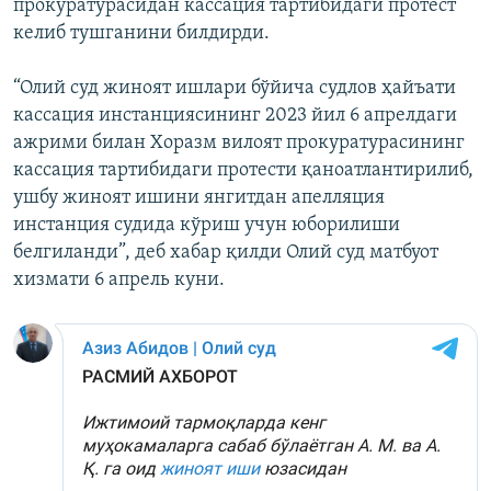
прокуратурасидан кассация тартибидаги протест
келиб тушганини билдирди.
“Олий суд жиноят ишлари бўйича судлов ҳайъати
кассация инстанциясининг 2023 йил 6 апрелдаги
ажрими билан Хоразм вилоят прокуратурасининг
кассация тартибидаги протести қаноатлантирилиб,
ушбу жиноят ишини янгитдан апелляция
инстанция судида кўриш учун юборилиши
белгиланди”, деб хабар қилди Олий суд матбуот
хизмати 6 апрель куни.