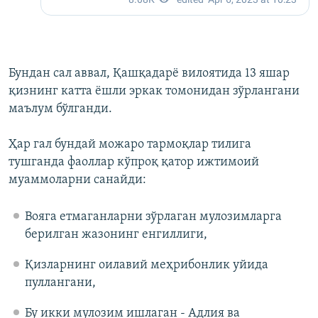
Бундан сал аввал, Қашқадарё вилоятида 13 яшар
қизнинг катта ёшли эркак томонидан зўрлангани
маълум бўлганди.
Ҳар гал бундай можаро тармоқлар тилига
тушганда фаоллар кўпроқ қатор ижтимоий
муаммоларни санайди:
Вояга етмаганларни зўрлаган мулозимларга
берилган жазонинг енгиллиги,
Қизларнинг оилавий меҳрибонлик уйида
пуллангани,
Бу икки мулозим ишлаган - Адлия ва