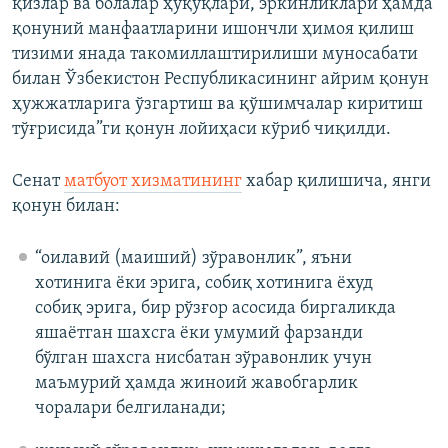
қизлар ва болалар ҳуқуқлари, эркинликлари ҳамда
қонуний манфаатларини ишончли ҳимоя қилиш
тизими янада такомиллаштирилиши муносабати
билан Ўзбекистон Республикасининг айрим қонун
ҳужжатларига ўзгартиш ва қўшимчалар киритиш
тўғрисида”ги қонун лойиҳаси кўриб чиқилди.
Сенат
матбуот хизматининг
хабар қилишича, янги
қонун билан:
“оилавий (маиший) зўравонлик”, яъни
хотинига ёки эрига, собиқ хотинига ёхуд
собиқ эрига, бир рўзғор асосида биргаликда
яшаётган шахсга ёки умумий фарзанди
бўлган шахсга нисбатан зўравонлик учун
маъмурий ҳамда жиноий жавобгарлик
чоралари белгиланади;