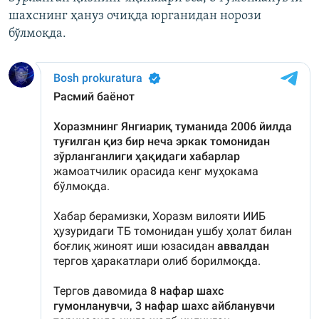
шахснинг ҳануз очиқда юрганидан норози
бўлмоқда.