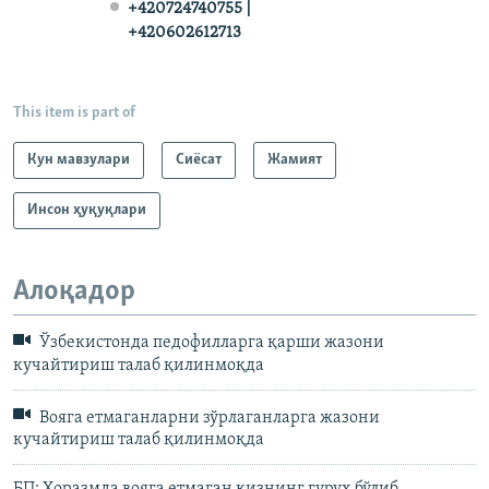
+420724740755 |
+420602612713
This item is part of
Кун мавзулари
Сиёсат
Жамият
Инсон ҳуқуқлари
Алоқадор
Ўзбекистонда педофилларга қарши жазони
кучайтириш талаб қилинмоқда
Вояга етмаганларни зўрлаганларга жазони
кучайтириш талаб қилинмоқда