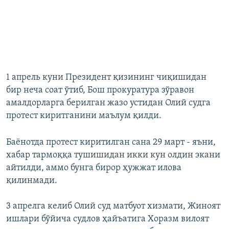
1 апрель куни Президент қизининг чиқишидан
бир неча соат ўтиб, Бош прокуратура зўравон
амалдорларга берилган жазо устидан Олий судга
протест киритганини маълум қилди.
Баёнотда протест киритилган сана 29 март - яъни,
хабар тармоққа тушишидан икки кун олдин экани
айтилди, аммо бунга бирор ҳужжат илова
қилинмади.
3 апрелга келиб Олий суд матбуот хизмати, Жиноят
ишлари бўйича судлов ҳайъатига Хоразм вилоят