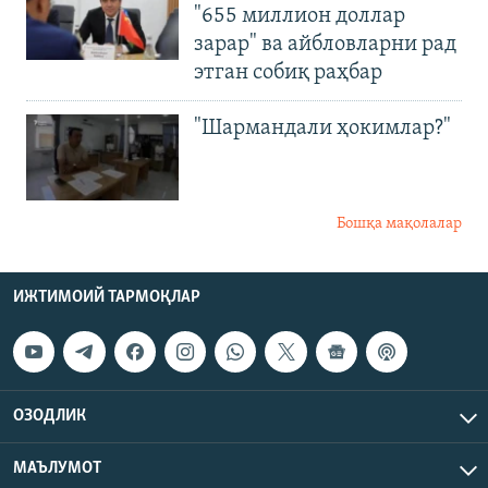
"655 миллион доллар
зарар" ва айбловларни рад
этган собиқ раҳбар
"Шармандали ҳокимлар?"
Бошқа мақолалар
ИЖТИМОИЙ ТАРМОҚЛАР
ОЗОДЛИК
МАЪЛУМОТ