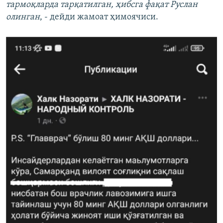
тармоқларда тарқатилган, ҳибсга фақат Руслан
олинган
, - дейди жамоат ҳимоячиси.