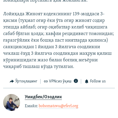
лойиҳалари порталига ҳам жойланган.
Лойиҳада Жиноят кодексининг 139-моддаси 3-
қисми
(туҳмат оғир ёки ўта оғир жиноят содир
этишда айблаб; оғир оқибатлар келиб чиқишига
сабаб бўлган ҳолда; хавфли рецидивист томонидан;
ғаразгўйлик ёки бошқа паст ниятларда қилинса)
санкциясидан 1 йилдан 3 йилгача озодликни
чеклаш ёхуд 3 йилгача озодликдан маҳрум қилиш
кўринишидаги жазо билан боғлиқ меъёрни
чиқариб ташлаш кўзда тутилган.
Ўртоқлашинг
VPNсиз ўқиш
Follow us
Умидбек/Озодлик
Емайл: ​
bobomatovu@rferl.org
​