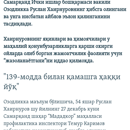
Самарқанд Ички ишлар бошқармаси вакили
Озодликка Руслан Хаирнуров
нинг ҳибсга олингани
ва унга нисбатан айблов эълон қилинганини
тасдиқлади.
Хаирнуровнинг яқинлари ва ҳимоячилари у
маҳаллий қонунбузарликларга қарши охирги
ойларда олиб борган жамоатчилик фаолияти учун
“жазоланаётгани”ни иддао қилмоқда.
"139-модда билан қамашга ҳаққи
йўқ"
Озодликка маълум бўлишича, 54 яшар Руслан
Хаирнуров шу йилнинг 27 декабрь куни
Самарқанд шаҳар “Мададкор” маҳалласи
профилактика инспектори Темур Каримов