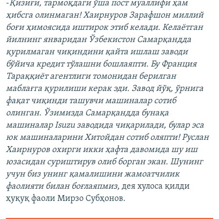
-
Қизиғи, тармоқдаги ўша пост муаллифи ҳам
ҳибсга олинмаган! Хаирнуров Зарафшон миллий
боғи ҳимоясида иштирок этиб келади. Келаётган
йилнинг январидан Ўзбекистон Самарқандда
қурилмаган чиқиндини қайта ишлаш заводи
бўйича кредит тўлашни бошлаяпти. Бу Франция
Тараққиёт агентлиги томонидан берилган
маблағга қурилиши керак эди. Завод йўқ, ўрнига
фақат чиқинди ташувчи машиналар сотиб
олинган. Ўзимизда Самарқандда бунақа
машиналар Isuzu заводида чиқарилади, булар эса
юк машиналарини Хитойдан сотиб оляпти! Руслан
Хаирнуров охирги икки ҳафта давомида шу иш
юзасидан суриштирув олиб борган экан. Шунинг
учун биз унинг қамалишини жамоатчилик
фаолияти билан боғлаяпмиз,
дея хулоса қилди
ҳуқуқ фаоли Мирзо Субҳонов.