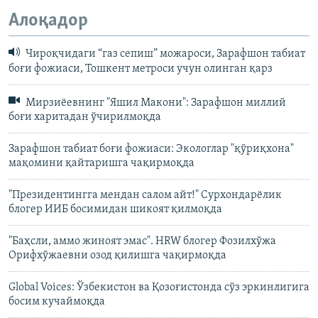
Алоқадор
Чироқчидаги “газ сепиш” можароси, Зарафшон табиат
боғи фожиаси, Тошкент метроси учун олинган қарз
Мирзиёевнинг "Яшил Макони": Зарафшон миллий
боғи харитадан ўчирилмоқда
Зарафшон табиат боғи фожиаси: Экологлар "қўриқхона"
мақомини қайтаришга чақирмоқда
"Президентингга мендан салом айт!" Сурхондарёлик
блогер ИИБ босимидан шикоят қилмоқда
"Баҳсли, аммо жиноят эмас". HRW блогер Фозилхўжа
Орифхўжаевни озод қилишга чақирмоқда
Global Voices: Ўзбекистон ва Қозоғистонда сўз эркинлигига
босим кучаймоқда