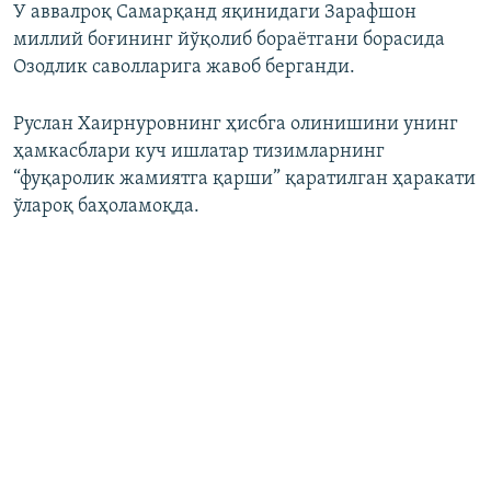
У аввалроқ Самарқанд яқинидаги Зарафшон
миллий боғининг йўқолиб бораётгани борасида
Озодлик саволларига жавоб берганди.
Руслан Хаирнуровнинг ҳисбга олинишини унинг
ҳамкасблари куч ишлатар тизимларнинг
“фуқаролик жамиятга қарши” қаратилган ҳаракати
ўлароқ баҳоламоқда.