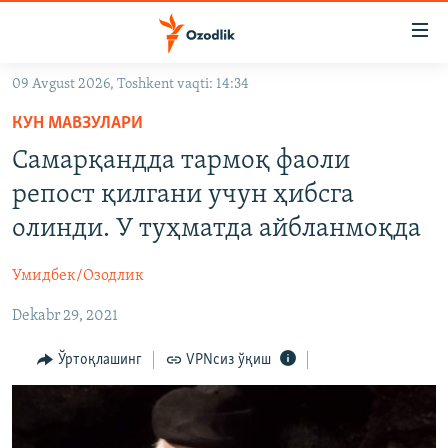
Линклар
Бош
мавзуларга
09 Avgust 2026, Toshkent vaqti: 14:34
ўтинг
OZODLIK SURISHTIRUVLARI
Асосий
КУН МАВЗУЛАРИ
OZODVIDEO
навигацияга
Самарқандда тармоқ фаоли
ўтинг
OZODARXIV
репост қилгани учун ҳибсга
Қидиришга
ўтинг
олинди. У туҳматда айбланмоқда
На русском
Умидбек/Озодлик
ИЖТИМОИЙ ТАРМОҚЛАР
Dekabr 29, 2021
Ўртоқлашинг
VPNсиз ўқиш
Озодлик бошқа тилларда