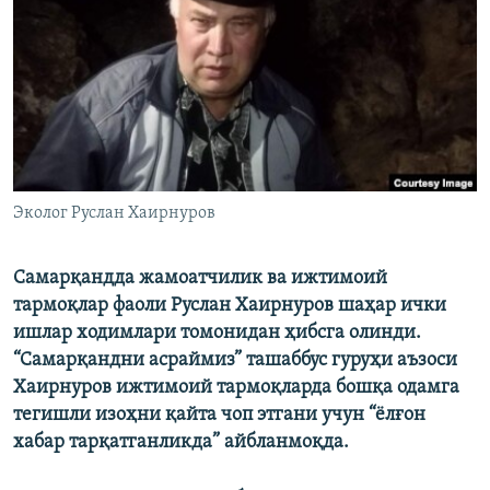
Эколог Руслан Хаирнуров
Самарқандда жамоатчилик ва ижтимоий
тармоқлар фаоли Руслан Хаирнуров шаҳар ички
ишлар ходимлари томонидан ҳибсга олинди.
“Самарқандни
асраймиз”
ташаббус гуруҳи аъзоси
Хаирнуров ижтимоий тармоқларда бошқа одамга
тегишли изоҳни қайта чоп этгани учун “ёлғон
хабар тарқатганликда” айбланмоқда.