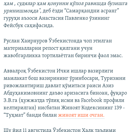
ҳам , судялар ҳам қонунни қўпол равишда бузишга
уринишмоқда"
, деб ёзди “Самарқандни асранг”
гуруҳи аъзоси Анастасия Павленко ўзининг
Фейсбук саҳифасида.
Руслан Хаирнуров Ўзбекистонда чоп этилган
материалларни репост қилгани учун
жавобгарликка тортилаётган биринчи фаол эмас.
Аввалроқ Ўзбекистон Ички ишлар вазирлиги
мамлакат бош вазирининг ўринбосари, Туризмни
ривожлантириш давлат қўмитаси раиси Азиз
Абдуҳакимовнинг даъво аризасига биноан, фуқаро
З.В.га (ҳужжатда тўлиқ исми ва Facebook профили
келтирилган) нисбатан Жиноят Кодексининг 139 -
“Туҳмат” банди билан
жиноят иши очган.
Шу йил 11 августида Ўзбекистон Халқ таълими