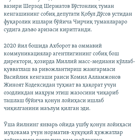
вазири Шерзод Шерматов Бўстонлиқ туман
кенгашининг собиқ депутати Қобул Дўсов устидан
фуқаролик ишлари бўйича Чирчиқ туманлараро
судига даъво аризаси киритганди.
2020 йил бошида Ахборот ва оммавий
коммуникациялар агентлигининг собиқ бош
директори, ҳозирда Миллий масс-медиани қўллаб-
қувватлаш ва ривожлантириш жамғармаси
Васийлик кенгаши раиси Комил Алламжонов
Жиноят Кодексидан туҳмат ва ҳақорат учун
озодликдан маҳрум этиш жазосини чиқариб
ташлаш бўйича қонун лойиҳаси ишлаб
чиқилганини маълум қилган эди.
Ўша йилнинг январь ойида ушбу қонун лойиҳаси
муҳокама учун норматив-ҳуқуқий ҳужжатлар