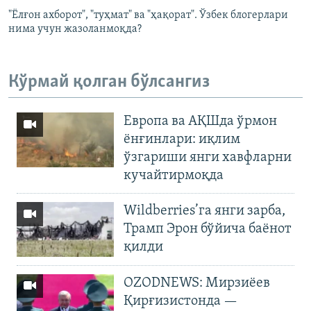
"Ёлғон ахборот", "туҳмат" ва "ҳақорат". Ўзбек блогерлари
нима учун жазоланмоқда?
Кўрмай қолган бўлсангиз
Европа ва АҚШда ўрмон
ёнғинлари: иқлим
ўзгариши янги хавфларни
кучайтирмоқда
Wildberries’га янги зарба,
Трамп Эрон бўйича баёнот
қилди
OZODNEWS: Мирзиёев
Қирғизистонда —