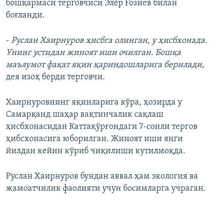
бошқармаси терговчиси Элёр Ғозиев билан
боғланди.
-
Руслан Хаирнуров ҳисбга олинган, у ҳисбхонада.
Унинг устидан жиноят иши очилган. Бошқа
маълумот фақат яқин қариндошларига берилади,
дея изоҳ берди терговчи.
Хаирнуровнинг яқинларига кўра, ҳозирда у
Самарқанд шаҳар вақтинчалик сақлаш
ҳисбхонасидан Каттақўрғондаги 7-сонли тергов
ҳибсхонасига юборилган. Жиноят иши янги
йилдан кейин кўриб чиқилиши кутилмоқда.
Руслан Хаирнуров бундан аввал ҳам экология ва
жамоатчилик фаолияти учун босимларга учраган.