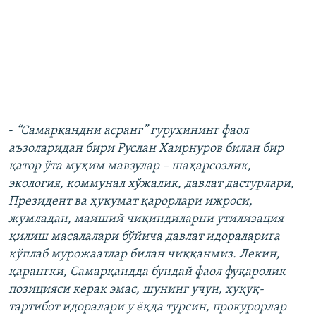
-
“Самарқандни асранг” гуруҳининг фаол
аъзоларидан бири Руслан Хаирнуров билан бир
қатор ўта муҳим мавзулар – шаҳарсозлик,
экология, коммунал хўжалик, давлат дастурлари,
Президент ва ҳукумат қарорлари ижроси,
жумладан, маиший чиқиндиларни утилизация
қилиш масалалари бўйича давлат идораларига
кўплаб мурожаатлар билан чиққанмиз. Лекин,
қарангки, Самарқандда бундай фаол фуқаролик
позицияси керак эмас, шунинг учун, ҳуқуқ-
тартибот идоралари у ёқда турсин, прокурорлар