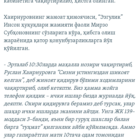
кабинетига чақиртирилиб, ҳисбга олинган.
Хаирнуровнинг жамоат ҳимоячиси, “Эзгулик”
Инсон ҳуқуқлари жамияти фаоли Мирзо
Субҳоновнинг сўзларига кўра, ҳибсга олиш
жараёнида қатор қонунбузарликларга йўл
қўйилган.
-
Эрталаб 10:30ларда маҳалла нозири чақиртириб,
Руслан Хаирнуровга “Сизни устингиздан шикоят
келган”, деб жиноят қидирув бўлими ходимларини
чақиртириб, олиб кетяпти. Биз ҳамма жойга
телефон қилдик – ички ишлар бизда журналда йўқ,
деяпти. Охири қидирувга берамиз деб турсак, улар
шаҳар ички ишларда эканини айтди. Унга ЖК 139–
моддаси 3–банди, яъни бир гуруҳ шахслар билан
бирга “туҳмат” қилганлик айби қўйилмоқда. Аммо
улар гапираётган матн 10тача одам томонидан