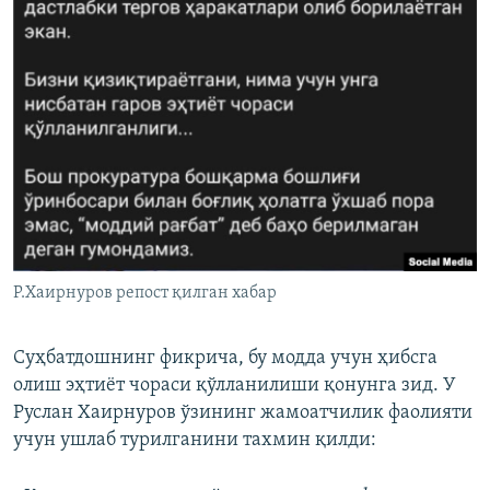
Р.Хаирнуров репост қилган хабар
Суҳбатдошнинг фикрича, бу модда учун ҳибсга
олиш эҳтиёт чораси қўлланилиши қонунга зид. У
Руслан Хаирнуров ўзининг жамоатчилик фаолияти
учун ушлаб турилганини тахмин қилди: