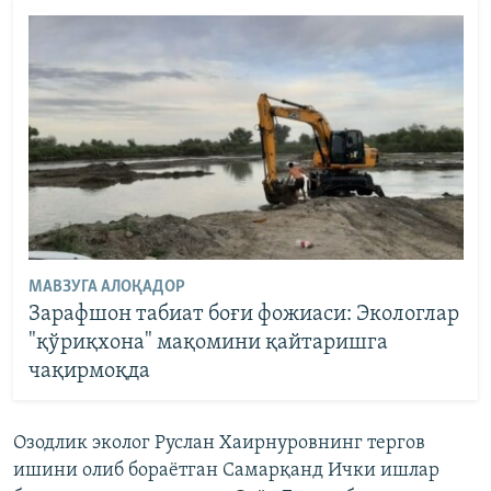
МАВЗУГА АЛОҚАДОР
Зарафшон табиат боғи фожиаси: Экологлар
"қўриқхона" мақомини қайтаришга
чақирмоқда
Озодлик эколог Руслан Хаирнуровнинг тергов
ишини олиб бораётган Самарқанд Ички ишлар