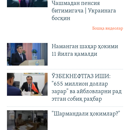
Чашмадан пенсия
битимигача | Украинага
босқин
Бошқа видеолар
Наманган шаҳар ҳокими
11 йилга қамалди
ЎЗБЕКНЕФТГАЗ ИШИ:
"655 миллион доллар
зарар" ва айбловларни рад
этган собиқ раҳбар
"Шармандали ҳокимлар?"