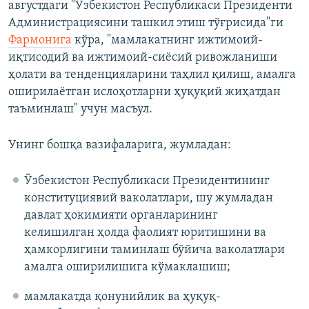
августдаги "Ўзбекистон Республикаси Президенти
Администрациясини ташкил этиш тўғрисида"ги
Фармонига
кўра, "мамлакатнинг ижтимоий-
иқтисодий ва ижтимоий-сиёсий ривожланиши
ҳолати ва тенденцияларини таҳлил қилиш, амалга
оширилаётган ислоҳотларни ҳуқуқий жиҳатдан
таъминлаш" учун масъул.
Унинг бошқа вазифаларига, жумладан:
Ўзбекистон Республикаси Президентининг
конституциявий ваколатлари, шу жумладан
давлат ҳокимияти органларининг
келишилган ҳолда фаолият юритишини ва
ҳамкорлигини таминлаш бўйича ваколатлари
амалга оширилишига кўмаклашиш;
мамлакатда қонунийлик ва ҳуқуқ-