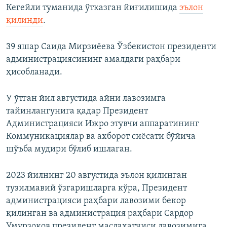
Кегейли туманида ўтказган йиғилишида
эълон
қилинди
.
39 яшар Саида Мирзиёева Ўзбекистон президенти
администрациясининг амалдаги раҳбари
ҳисобланади.
У ўтган йил августида айни лавозимга
тайинлангунига қадар Президент
Администрацияси Ижро этувчи аппаратининг
Коммуникациялар ва ахборот сиёсати бўйича
шўъба мудири бўлиб ишлаган.
2023 йилнинг 20 августида эълон қилинган
тузилмавий ўзгаришларга кўра, Президент
администрацияси раҳбари лавозими бекор
қилинган ва администрация раҳбари Сардор
Умурзоқов президент маслаҳатчиси лавозимига