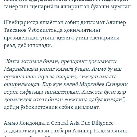
тайёрлаш сценарийси яширинган бўлаши мумкин.
Швейцарияда яшаётган собиқ дипломат Алишер
Таксанов Ўзбекистонда ҳокимиятнинг
президентдан унинг қизига ўтиш сценарийси
реал, деб ишонади.
“Катта эҳтимол билан, президент ҳокимияти
Мирзиёевдан унинг қизига ўтади. Аммо бу иш
ортиқча шов-шув ва пиарсиз, зимдан амалга
оширилмоқда. Бир кун келиб Мирзиёев Саидани
ворис сифатида таништиради. Халқ эса буни ҳар
доимгидек итоат билан жимгина қабул қилади”,
дейди ўзбекистонлик собиқ дипломат.
Аммо Лондондаги Central Asia Due Diligence
тадқиқот маркази раҳбари Алишер Илҳомовнинг