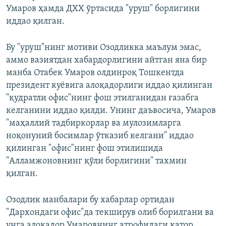
Умаров ҳамда ДХХ ўртасида "уруш" борлигини
иддао қилган.
Бу "уруш"нинг мотиви Озодликка маълум эмас,
аммо вазиятдан хабардорлигини айтган яна бир
манба Отабек Умаров олдинроқ Тошкентда
президент куёвига алоқадорлиги иддао қилинган
"қудратли офис"нинг фош этилганидан ғазабга
келганини иддао қилди. Унинг даъвосича, Умаров
"маҳаллий тадбиркорлар ва мулозимларга
ноқонуний босимлар ўтказиб келгани" иддао
қилинган "офис"нинг фош этилишида
"Алламжоновнинг қўли борлигини" тахмин
қилган.
Озодлик манбалари бу хабарлар ортидан
"Дархондаги офис"да текширув олиб борилгани ва
унга алоқадор Умаровнинг атрофидаги қатор