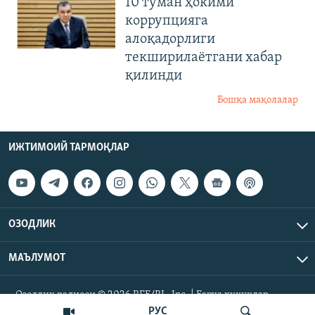
10 туман ҳокими
коррупцияга
алоқадорлиги
текширилаётгани хабар
қилинди
Бошқа мақолалар
ИЖТИМОИЙ ТАРМОҚЛАР
ОЗОДЛИК
МАЪЛУМОТ
Озодлик радиоси © 2026 RFE/RL, Inc. | Барча ҳуқуқлар
ҳимояланган.
РУС