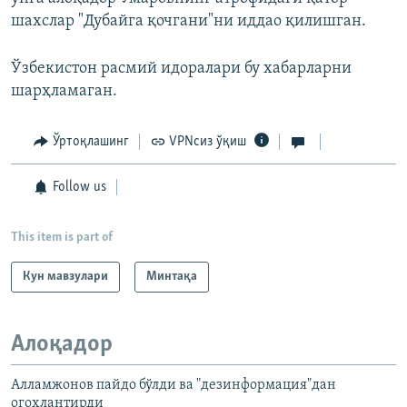
шахслар "Дубайга қочгани"ни иддао қилишган.
Ўзбекистон расмий идоралари бу хабарларни
шарҳламаган.
Ўртоқлашинг
VPNсиз ўқиш
Follow us
This item is part of
Кун мавзулари
Минтақа
Алоқадор
Алламжонов пайдо бўлди ва "дезинформация"дан
огоҳлантирди