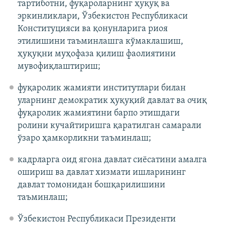
тартиботни, фуқароларнинг ҳуқуқ ва
эркинликлари, Ўзбекистон Республикаси
Конституцияси ва қонунларига риоя
этилишини таъминлашга кўмаклашиш,
ҳуқуқни муҳофаза қилиш фаолиятини
мувофиқлаштириш;
фуқаролик жамияти институтлари билан
уларнинг демократик ҳуқуқий давлат ва очиқ
фуқаролик жамиятини барпо этишдаги
ролини кучайтиришга қаратилган самарали
ўзаро ҳамкорликни таъминлаш;
кадрларга оид ягона давлат сиёсатини амалга
ошириш ва давлат хизмати ишларининг
давлат томонидан бошқарилишини
таъминлаш;
Ўзбекистон Республикаси Президенти