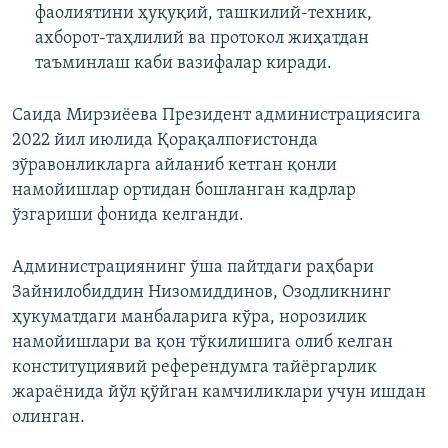
фаолиятини ҳуқуқий, ташкилий-техник,
ахборот-таҳлилий ва протокол жиҳатдан
таъминлаш каби вазифалар киради.
Саида Мирзиёева Президент администрациясига
2022 йил июлида Қорақалпоғистонда
зўравонликларга айланиб кетган қонли
намойишлар ортидан бошланган кадрлар
ўзгариши фонида келганди.
Администрациянинг ўша пайтдаги раҳбари
Зайнилобиддин Низомиддинов, Озодликнинг
ҳукуматдаги манбаларига кўра, норозилик
намойишлари ва қон тўкилишига олиб келган
конституциявий референдумга тайёргарлик
жараёнида йўл қўйган камчиликлари учун ишдан
олинган.