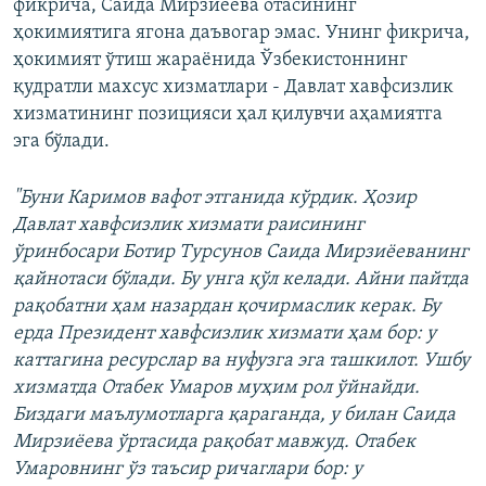
фикрича, Саида Мирзиёева отасининг
ҳокимиятига ягона даъвогар эмас. Унинг фикрича,
ҳокимият ўтиш жараёнида Ўзбекистоннинг
қудратли махсус хизматлари - Давлат хавфсизлик
хизматининг позицияси ҳал қилувчи аҳамиятга
эга бўлади.
"Буни Каримов вафот этганида кўрдик. Ҳозир
Давлат хавфсизлик хизмати раисининг
ўринбосари Ботир Турсунов Саида Мирзиёеванинг
қайнотаси бўлади. Бу унга қўл келади. Айни пайтда
рақобатни ҳам назардан қочирмаслик керак. Бу
ерда Президент хавфсизлик хизмати ҳам бор: у
каттагина ресурслар ва нуфузга эга ташкилот. Ушбу
хизматда Отабек Умаров муҳим рол ўйнайди.
Биздаги маълумотларга қараганда, у билан Саида
Мирзиёева ўртасида рақобат мавжуд. Отабек
Умаровнинг ўз таъсир ричаглари бор: у