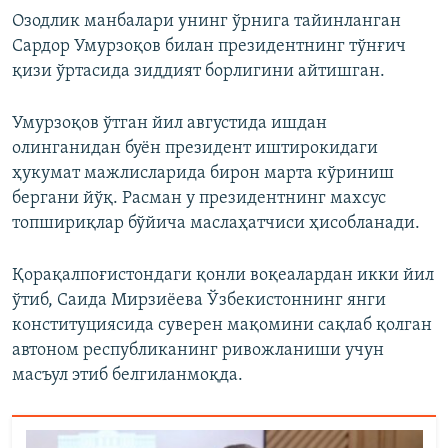
Озодлик манбалари унинг ўрнига тайинланган
Сардор Умурзоқов билан президентнинг тўнғич
қизи ўртасида зиддият борлигини айтишган.
Умурзоқов ўтган йил августида ишдан
олинганидан буён президент иштирокидаги
ҳукумат мажлисларида бирон марта кўриниш
бергани йўқ. Расман у президентнинг махсус
топшириқлар бўйича маслаҳатчиси ҳисобланади.
Қорақалпоғистондаги қонли воқеалардан икки йил
ўтиб, Саида Мирзиёева Ўзбекистоннинг янги
конституциясида суверен мақомини сақлаб қолган
автоном республиканинг ривожланиши учун
масъул этиб белгиланмоқда.