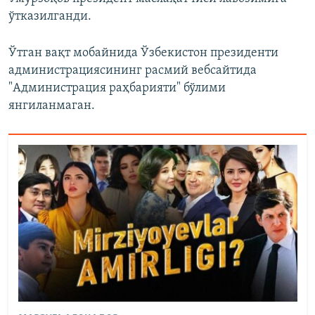
ўтказилганди.
Ўтган вақт мобайнида Ўзбекистон президенти
администрациясининг расмий вебсайтида
"Администрация раҳбарияти" бўлими
янгиланмаган.