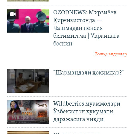
OZODNEWS: Мирзиёев
Қирғизистонда —
Чашмадан пенсия
битимигача | Украинага
босқин
Бошқа видеолар
"Шармандали ҳокимлар?"
Wildberries муаммолари
Ўзбекистон ҳукумати
даражасига чиқди