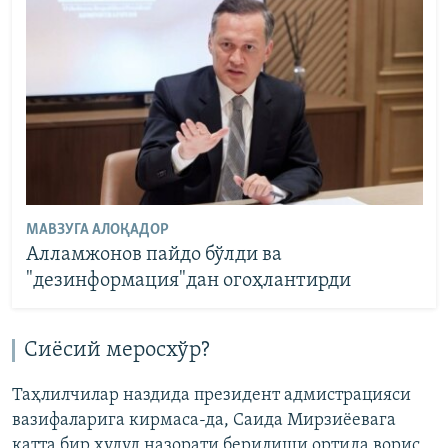
МАВЗУГА АЛОҚАДОР
Алламжонов пайдо бўлди ва
"дезинформация"дан огоҳлантирди
Сиёсий меросхўр?
Таҳлилчилар наздида президент адмистрацияси
вазифаларига кирмаса-да, Саида Мирзиёевага
катта бир ҳудуд назорати берилиши ортида ворис