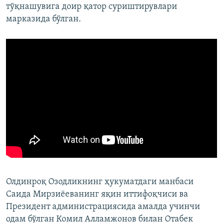
тўқнашувига доир қатор суриштирувлари
марказида бўлган.
Олдинроқ Озодликнинг ҳукуматдаги манбаси
Саида Мирзиёеванинг яқин иттифоқчиси ва
Президент администрациясида амалда учинчи
одам бўлган Комил Алламжонов билан Отабек