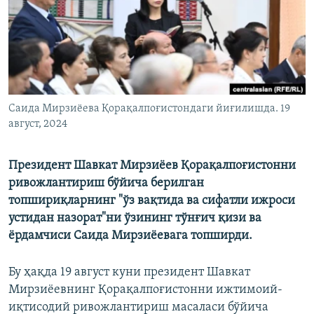
Саида Мирзиёева Қорақалпоғистондаги йиғилишда. 19
август, 2024
Президент Шавкат Мирзиёев Қорақалпоғистонни
ривожлантириш бўйича берилган
топшириқларнинг "ўз вақтида ва сифатли ижроси
устидан назорат"ни ўзининг тўнғич қизи ва
ёрдамчиси Саида Мирзиёевага топширди.
Бу ҳақда 19 август куни президент Шавкат
Мирзиёевнинг Қорақалпоғистонни ижтимоий-
иқтисодий ривожлантириш масаласи бўйича