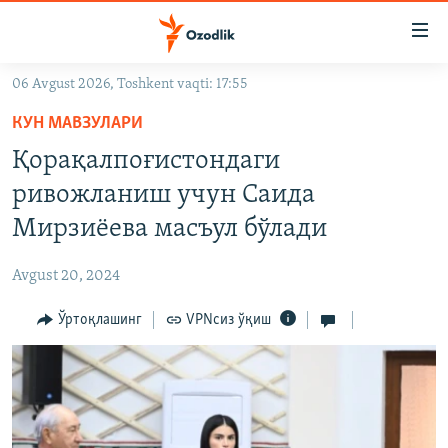
Линклар
Бош
мавзуларга
06 Avgust 2026, Toshkent vaqti: 17:55
ўтинг
OZODLIK SURISHTIRUVLARI
Асосий
КУН МАВЗУЛАРИ
OZODVIDEO
навигацияга
Қорақалпоғистондаги
ўтинг
OZODARXIV
ривожланиш учун Саида
Қидиришга
ўтинг
Мирзиёева масъул бўлади
На русском
Avgust 20, 2024
ИЖТИМОИЙ ТАРМОҚЛАР
Ўртоқлашинг
VPNсиз ўқиш
Озодлик бошқа тилларда