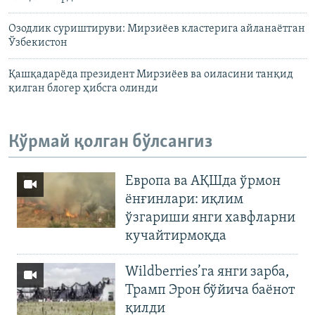
Озодлик суриштируви: Мирзиëев кластерига айланаëтган
Ўзбекистон
Қашқадарёда президент Мирзиёев ва оиласини танқид
қилган блогер ҳибсга олинди
Кўрмай қолган бўлсангиз
Европа ва АҚШда ўрмон
ёнғинлари: иқлим
ўзгариши янги хавфларни
кучайтирмоқда
Wildberries’га янги зарба,
Трамп Эрон бўйича баёнот
қилди