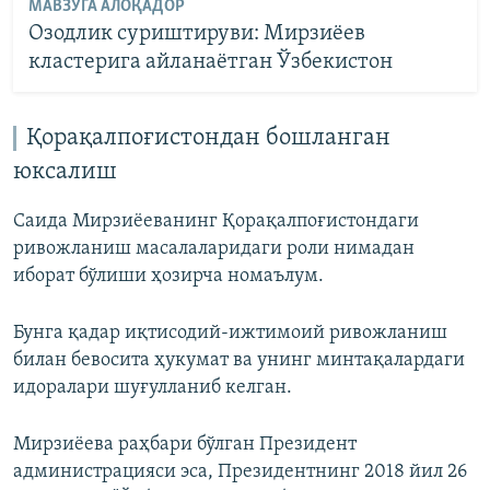
МАВЗУГА АЛОҚАДОР
Озодлик суриштируви: Мирзиëев
кластерига айланаëтган Ўзбекистон
Қорақалпоғистондан бошланган
юксалиш
Саида Мирзиёеванинг Қорақалпоғистондаги
ривожланиш масалаларидаги роли нимадан
иборат бўлиши ҳозирча номаълум.
Бунга қадар иқтисодий-ижтимоий ривожланиш
билан бевосита ҳукумат ва унинг минтақалардаги
идоралари шуғулланиб келган.
Мирзиёева раҳбари бўлган Президент
администрацияси эса, Президентнинг 2018 йил 26