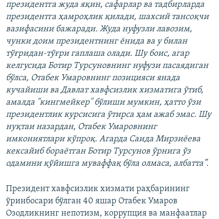
президентга жуда яқин, сафарлар ва тадбирларда
президентга ҳамроҳлик қилади, шахсий тансоқчи
вазифасини бажаради. Жуда нуфузли лавозим,
чунки доим президентнинг ёнида ва у билан
тўғридан-тўғри гаплаша олади. Шу боис, агар
келгусида Ботир Турсуновнинг нуфузи пасаядиган
бўлса, Отабек Умаровнинг позицияси янада
кучайиши ва Давлат хавфсизлик хизматига ўтиб,
амалда "кингмейкер" бўлиши мумкин, ҳатто ўзи
президентлик курсисига ўтирса ҳам ажаб эмас. Шу
нуқтаи назардан, Отабек Умаровнинг
имкониятлари кўпроқ. Агарда Саида Мирзиёева
кексайиб бораётган Ботир Турсунов ўрнига ўз
одамини қўйишга муваффақ бўла олмаса, албатта”.
Президент хавфсизлик хизмати раҳбарининг
ўринбосари бўлган 40 яшар Отабек Умаров
Озодликнинг непотизм, коррупция ва манфаатлар