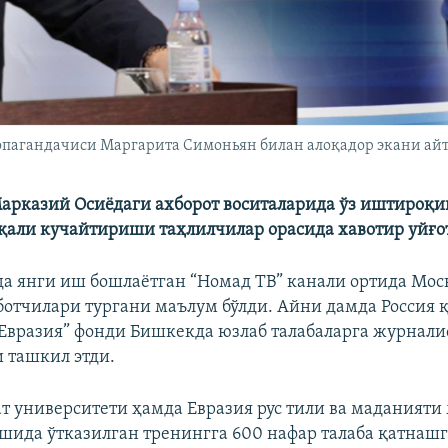
ропагандачиси Маргарита Симоньян билан алоқадор экани ай
арказий Осиёдаги ахборот воситаларида ўз иштироқи
қали кучайтириши таҳлилчилар орасида хавотир уйғо
а янги иш бошлаётган “Номад ТВ” канали ортида Мо
ботчилари тургани маълум бўлди. Айни дамда Россия қ
“Евразия” фонди Бишкекда юзлаб талабаларга журнали
 ташкил этди.
т университети ҳамда Евразия рус тили ва маданияти
шида ўтказилган тренингга 600 нафар талаба қатнашг