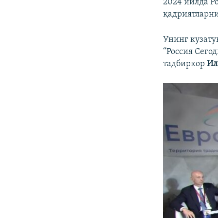
2024 йилда Р
қадриятларни
Унинг кузату
“Россия Сего
тадбиркор
Ил