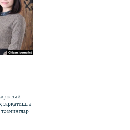
.
 Марказий
қ тарқатишга
 тренинглар