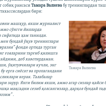
г собиқ раисаси
Тамара Валиева
бу тренинглардан та
тахассислардан бири:
повни машҳур, яхши журналист
ммо сўнгги йилларда
 сифатида ҳам танилди.
мен бундай ўқув тренинглари
Евразия” фонди ортида турган
нг ғояларини тарғиб қилишга
айдими, деб хавотирдаман.
ши, ўқитувчилари кучли, энг
Тамара Валиева
бу ерга сиёсат ва пропагандани
ликлари керак. Талабалар
ари зарур. Янги билим яхши, аммо агар сизлар қайси 
шқа мақсадни сезиб қолсангизлар, дарҳол бундай та
озим” .