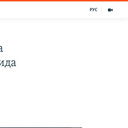
РУС
а
ида