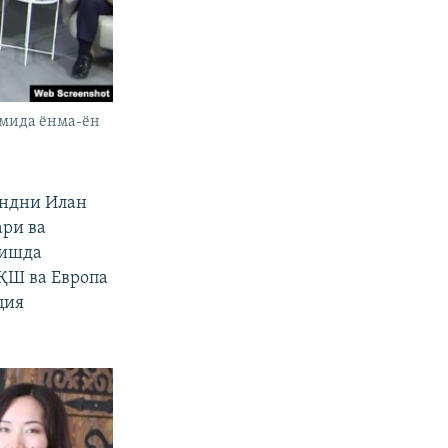
умида ёнма-ён
ондни Илан
ари ва
ришда
ҚШ ва Европа
ция