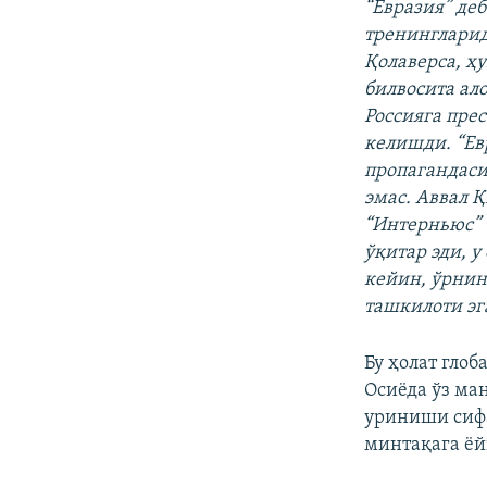
“Евразия” де
тренинглари
Қолаверса, ҳ
билвосита ал
Россияга прес
келишди. “Ев
пропагандаси
эмас. Аввал 
“Интерньюс”
ўқитар эди, у
кейин, ўрнин
ташкилоти эг
Бу ҳолат гло
Осиёда ўз ма
уриниши сифа
минтақага ё