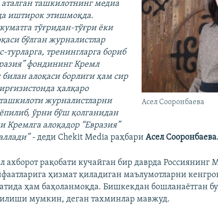
б аталган ташкилотнинг медиа
да иштирок этишмоқда.
укуматга тўғридан-тўғри ёки
оқаси бўлган журналистлар
с-турларга, тренингларга бориб
разия” фондининг Кремл
 билан алоқаси борлиги ҳам сир
Қирғизистонда ҳалқаро
 ташкилоти журналистларни
Асел Сооронбаева
 ёпилиб, ўрни бўш қолганидан
и Кремлга алоқадор “Евразия”
аллади” -
деди Chekit Media раҳбари
Асел Сооронбаева
бал ахборот рақобати кучайган бир даврда Россиянинг
нфаатларига ҳизмат қиладиган маълумотларни кенгро
тида ҳам баҳоланмоқда. Бишкекдан бошланаётган бу
йилиши мумкин, деган тахминлар мавжуд.