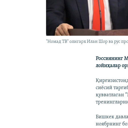
"Номад ТВ" олигарх Илан Шор ва рус п
Россиянинг М
лойиҳалар ор
Қирғизистонд
сиёсий тарғи
қувватлаган 
тренингларни
Бишкек давла
ноябрнинг бо