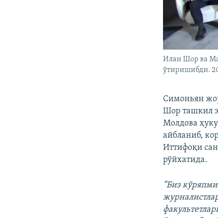
Илан Шор ва М
ўтиришибди. 20
Симоньян жор
Шор ташкил э
Молдова ҳук
айбланиб, ко
Иттифоқи сан
рўйхатида.
“Биз кўряпми
журналистлар
факультетлар