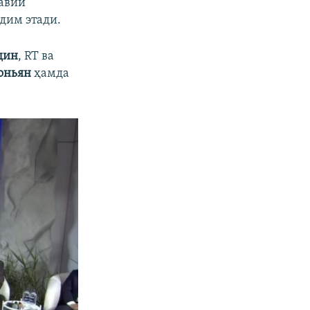
навий
дим этади.
дин
, RT ва
оньян
ҳамда