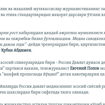
ялик ва маҳаллий мутахассислар журналистиканинг з
ва этика стандартларидан маҳорат дарслари ўтгани х
арни рост хабарлардан қандай ажратиш мумкинлиги ҳ
им ва тажрибам билан ўртоқлашдим. Медиа саводхон
н давом этди” -
дейди тренерлардан бири, қирғизисто
т
Қубан Абдимен.
асосий спикерларидан бири - Россия Давлат думаси де
ия” партияси вакили, тележурналист
Евгений Попов
эк
а “махфий пропаганда йўқми?” деган хавотирларни па
 йилларда Россия давлат медиасининг асосий сиёсий 
чи шахслардан бири сифатида тилга олинади.
а журналистлар устидан тушган шикоятларни кўриб 