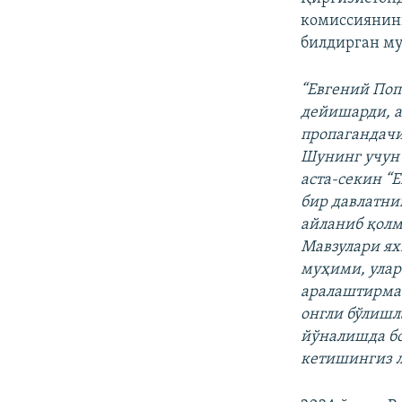
комиссиянин
билдирган му
“Евгений По
дейишарди, а
пропагандачи
Шунинг учун 
аста-секин “
бир давлатни
айланиб қолм
Мавзулари ях
муҳими, улар 
аралаштирмас
онгли бўлишл
йўналишда бо
кетишингиз л