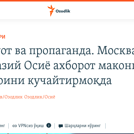
РИ
от ва пропаганда. Москв
зий Осиё ахборот макон
рини кучайтирмоқда
в/Озодлик
Озодлик/Осиё
инг
VPNсиз ўқиш
Шарҳларни кўринг