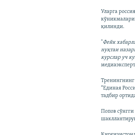
Уларга росси
кўникмалари 
қилинди.
"
Фейк хабарл
нуқтаи назар
курслар уч ку
медиаэкспер
Тренингнинг 
“Единая Росс
тадбир ортид
Попов сўнгги
шакллантирув
Қирғизистонд