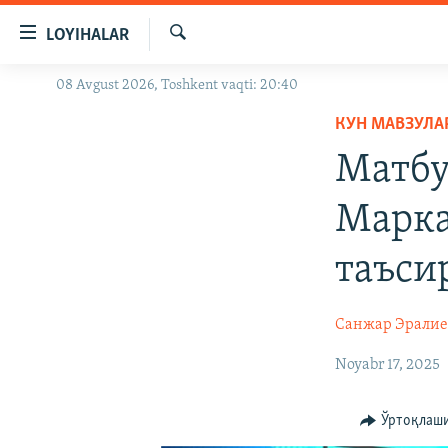
Линклар
LOYIHALAR
Бош
мавзуларга
Излаш
08 Avgust 2026, Toshkent vaqti: 20:40
OZODLIK SURISHTIRUVLARI
ўтинг
Асосий
КУН МАВЗУЛА
OZODVIDEO
навигацияга
Матбу
OZODARXIV
ўтинг
Қидиришга
Марка
ўтинг
таъси
Санжар Эралие
Noyabr 17, 2025
Ўртоқлаш