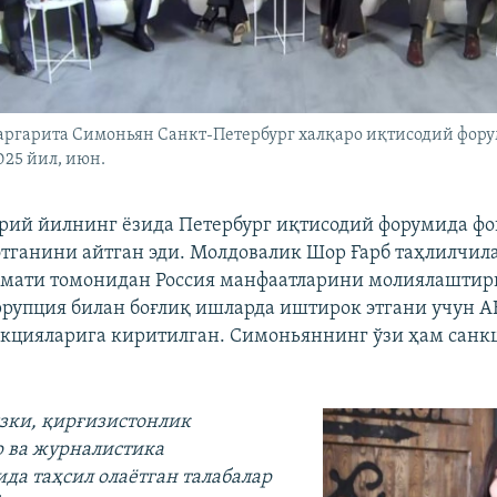
аргарита Симоньян Санкт-Петербург халқаро иқтисодий фор
25 йил, июн.
ий йилнинг ёзида Петербург иқтисодий форумида ф
тганини айтган эди. Молдовалик Шор Ғарб таҳлилчил
умати томонидан Россия манфаатларини молиялашти
ррупция билан боғлиқ ишларда иштирок этгани учун А
кцияларига киритилган. Симоньяннинг ўзи ҳам санк
зки, қирғизистонлик
 ва журналистика
ида таҳсил олаётган талабалар