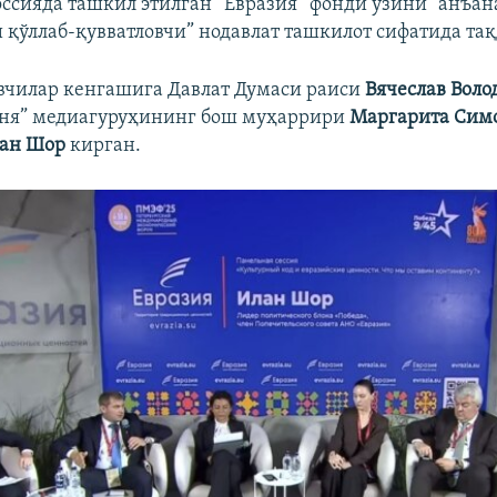
оссияда ташкил этилган “Евразия” фонди ўзини “анъа
 қўллаб-қувватловчи” нодавлат ташкилот сифатида тақ
вчилар кенгашига Давлат Думаси раиси
Вячеслав Воло
дня” медиагуруҳининг бош муҳаррири
Маргарита Сим
ан Шор
кирган.