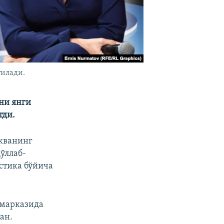
тилади.
ни янги
тди.
скванинг
ўллаб-
стика бўйича
 марказида
ан.