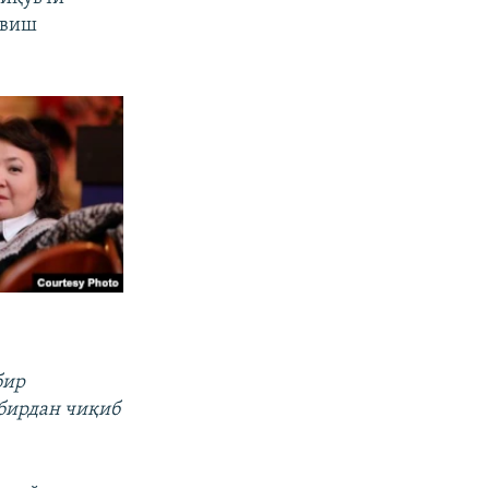
швиш
бир
дбирдан чиқиб