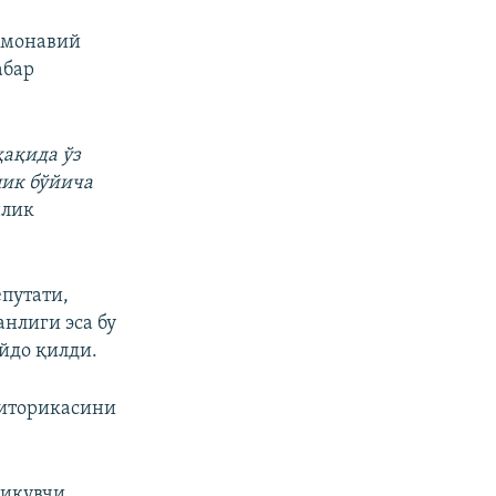
амонавий
абар
ақида ўз
лик бўйича
нлик
путати,
анлиги эса бу
йдо қилди.
риторикасини
чиқувчи