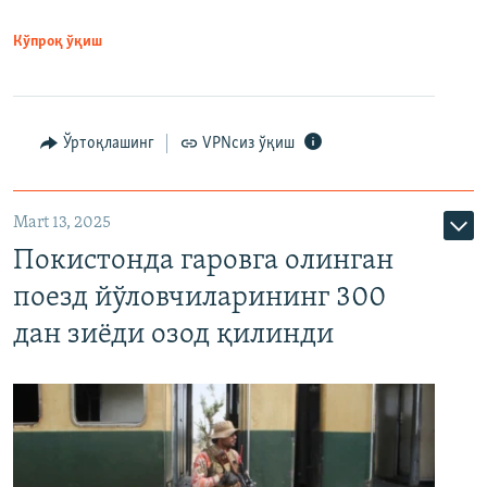
Кўпроқ ўқиш
Ўртоқлашинг
VPNсиз ўқиш
Mart 13, 2025
Покистонда гаровга олинган
поезд йўловчиларининг 300
дан зиёди озод қилинди