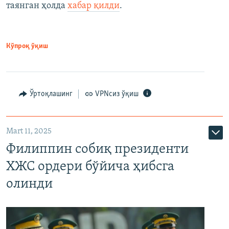
таянган ҳолда
хабар қилди
.
Кўпроқ ўқиш
Ўртоқлашинг
VPNсиз ўқиш
Mart 11, 2025
Филиппин собиқ президенти
ХЖС ордери бўйича ҳибсга
олинди