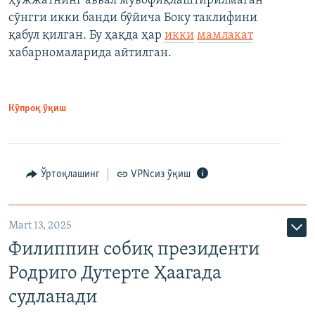
ҳужжатнинг аввал мувофиқлаштирилмаган
сўнгги икки банди бўйича Боку таклифини
қабул қилган. Бу ҳақда ҳар
икки
мамлакат
хабарномаларида айтилган.
Кўпроқ ўқиш
Ўртоқлашинг
VPNсиз ўқиш
Mart 13, 2025
Филиппин собиқ президенти
Родриго Дутерте Ҳаагада
судланади