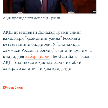
АҚШ президенти Дональд Трамп
АҚШ президенти Дональд Трамп унинг
вакиллари “ҳозирнинг ўзида” Россияга
кетаётганини билдирди. У “эндиликда
ҳаммаси Россияга боғлиқ” эканини қўшимча
қилди, дея
хабар қилди
The Guardian. Трамп
АҚШ “оташкесим ҳақида баъзи ижобий
хабарлар олгани”ни ҳам қайд этди.
Кўпроқ ўқиш