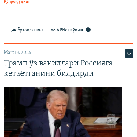
Кўпроқ ўқиш
Ўртоқлашинг
VPNсиз ўқиш
Mart 13, 2025
Трамп ўз вакиллари Россияга
кетаётганини билдирди