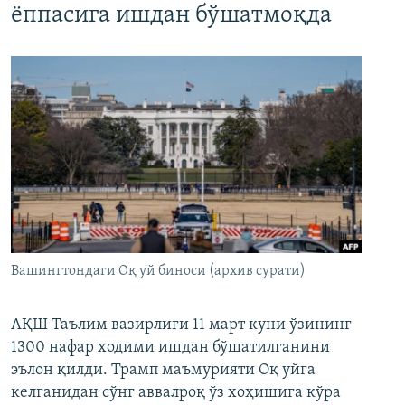
ёппасига ишдан бўшатмоқда
Вашингтондаги Оқ уй биноси (архив сурати)
АҚШ Таълим вазирлиги 11 март куни ўзининг
1300 нафар ходими ишдан бўшатилганини
эълон қилди. Трамп маъмурияти Оқ уйга
келганидан сўнг аввалроқ ўз хоҳишига кўра