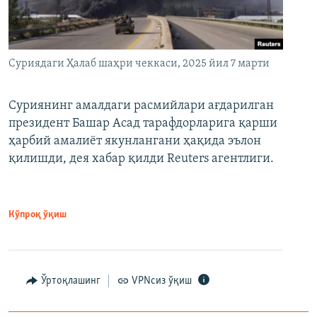
Суриядаги Ҳалаб шаҳри чеккаси, 2025 йил 7 марти
Суриянинг амалдаги расмийлари ағдарилган
президент Башар Асад тарафдорларига қарши
ҳарбий амалиёт якунлангани ҳақида эълон
қилишди, дея хабар қилди Reuters агентлиги.
Кўпроқ ўқиш
Ўртоқлашинг
VPNсиз ўқиш