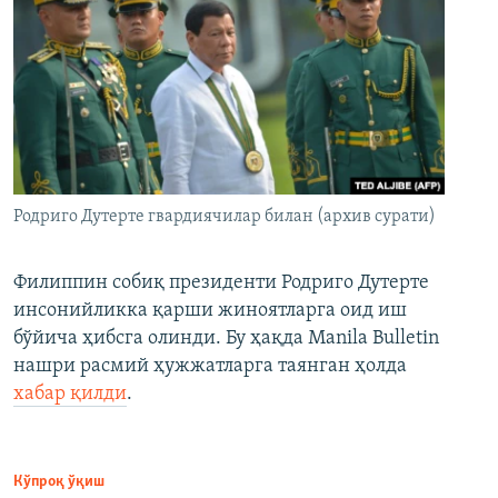
Родриго Дутерте гвардиячилар билан (архив сурати)
Филиппин собиқ президенти Родриго Дутерте
инсонийликка қарши жиноятларга оид иш
бўйича ҳибсга олинди. Бу ҳақда Manila Bulletin
нашри расмий ҳужжатларга таянган ҳолда
хабар қилди
.
Кўпроқ ўқиш