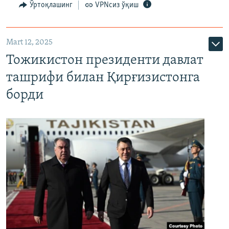
Ўртоқлашинг
VPNсиз ўқиш
Mart 12, 2025
Тожикистон президенти давлат
ташрифи билан Қирғизистонга
борди