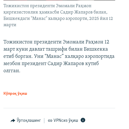
Тожикистон президенти Эмомали Раҳмон
қирғизистонлик ҳамкасби Садир Жапаров билан,
Бишкекдаги "Манас" халқаро аэропорти, 2025 йил 12
марти
Тожикистон президенти Эмомали Раҳмон 12
март куни давлат ташрифи билан Бишкекка
етиб борган. Уни “Манас” халқаро аэропортида
мезбон президент Садир Жапаров кутиб
олгган.
Кўпроқ ўқиш
Ўртоқлашинг
VPNсиз ўқиш