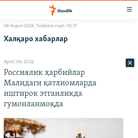
Линклар
Бош
мавзуларга
08 Avgust 2026, Toshkent vaqti: 02:37
ўтинг
OZODLIK SURISHTIRUVLARI
Асосий
Халқаро хабарлар
OZODVIDEO
навигацияга
ўтинг
OZODARXIV
Қидиришга
Aprel 06, 2022
ўтинг
На русском
Россиялик ҳарбийлар
Малидаги қатлиомларда
ИЖТИМОИЙ ТАРМОҚЛАР
иштирок этганликда
гумонланмоқда
Озодлик бошқа тилларда