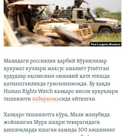
Малидаги россиялик ҳарбий йўриқчилар
ҳукумат кучлари махсус амалиёт ўтаётган
ҳудудлар аҳолисини оммавий қатл этишда
қатнашганликда гумонланмоқда. Бу ҳақда
Human Rights Watch халқаро инсон ҳуқуқлари
ташкилоти
хабарнома
сида айтилган.
Халқаро ташкилотга кўра, Мали жанубида
жойлашган Мура шаҳри теварагидаги
қишлоқларда яшаган камида 300 кишининг