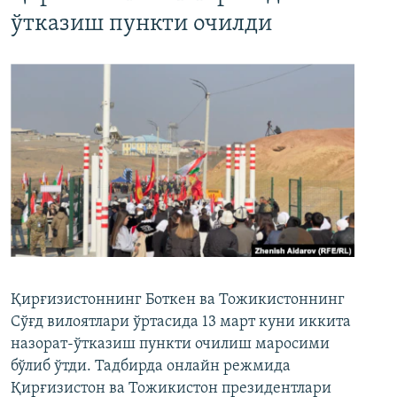
ўтказиш пункти очилди
Қирғизистоннинг Боткен ва Тожикистоннинг
Сўғд вилоятлари ўртасида 13 март куни иккита
назорат-ўтказиш пункти очилиш маросими
бўлиб ўтди. Тадбирда онлайн режмида
Қирғизистон ва Тожикистон президентлари