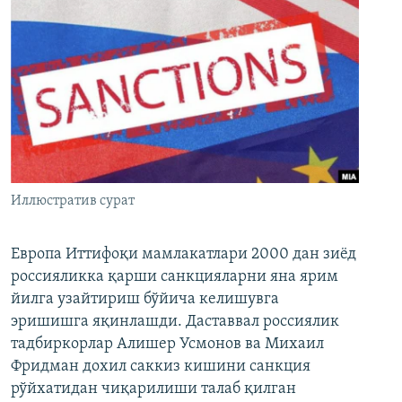
Иллюстратив сурат
Европа Иттифоқи мамлакатлари 2000 дан зиёд
россияликка қарши санкцияларни яна ярим
йилга узайтириш бўйича келишувга
эришишга яқинлашди. Даставвал россиялик
тадбиркорлар Алишер Усмонов ва Михаил
Фридман дохил саккиз кишини санкция
рўйхатидан чиқарилиши талаб қилган