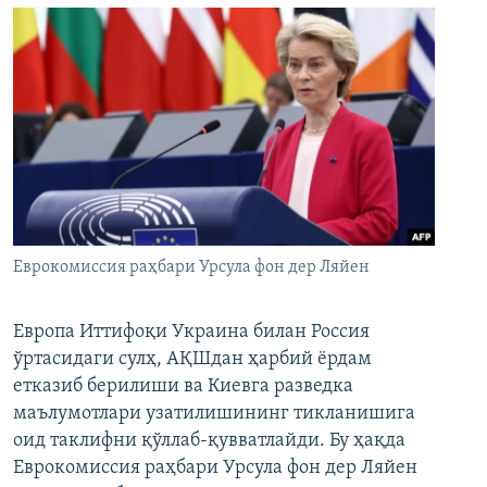
Еврокомиссия раҳбари Урсула фон дер Ляйен
Европа Иттифоқи Украина билан Россия
ўртасидаги сулҳ, АҚШдан ҳарбий ёрдам
етказиб берилиши ва Киевга разведка
маълумотлари узатилишининг тикланишига
оид таклифни қўллаб-қувватлайди. Бу ҳақда
Еврокомиссия раҳбари Урсула фон дер Ляйен