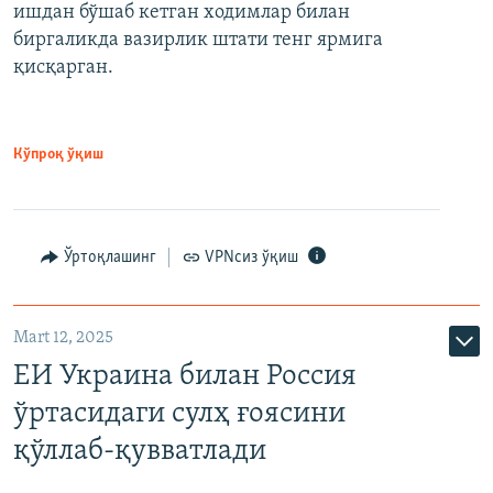
ишдан бўшаб кетган ходимлар билан
биргаликда вазирлик штати тенг ярмига
қисқарган.
Кўпроқ ўқиш
Ўртоқлашинг
VPNсиз ўқиш
Mart 12, 2025
ЕИ Украина билан Россия
ўртасидаги сулҳ ғоясини
қўллаб-қувватлади