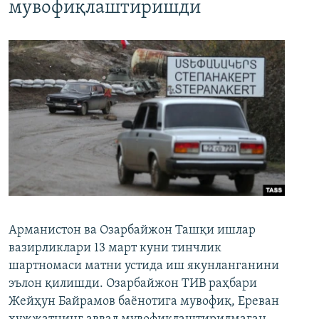
мувофиқлаштиришди
Арманистон ва Озарбайжон Ташқи ишлар
вазирликлари 13 март куни тинчлик
шартномаси матни устида иш якунланганини
эълон қилишди. Озарбайжон ТИВ раҳбари
Жейҳун Байрамов баёнотига мувофиқ, Ереван