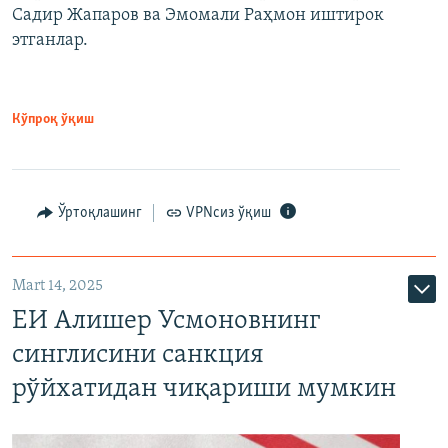
Садир Жапаров ва Эмомали Раҳмон иштирок
этганлар.
Кўпроқ ўқиш
Ўртоқлашинг
VPNсиз ўқиш
Mart 14, 2025
ЕИ Алишер Усмоновнинг
синглисини санкция
рўйхатидан чиқариши мумкин