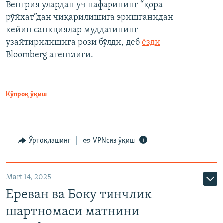
Венгрия улардан уч нафарининг “қора
рўйхат”дан чиқарилишига эришганидан
кейин санкциялар муддатининг
узайтирилишига рози бўлди, деб
ёзди
Bloomberg агентлиги.
Кўпроқ ўқиш
Ўртоқлашинг
VPNсиз ўқиш
Mart 14, 2025
Ереван ва Боку тинчлик
шартномаси матнини