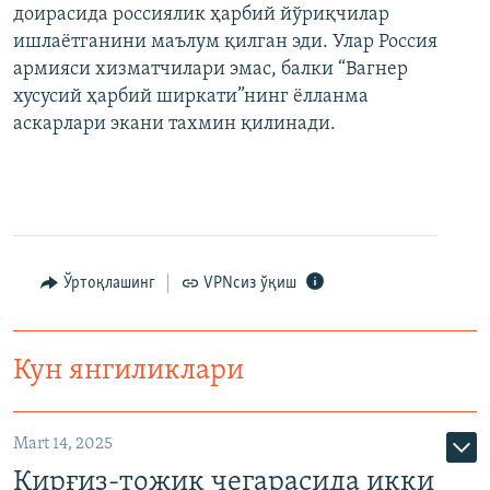
доирасида россиялик ҳарбий йўриқчилар
ишлаётганини маълум қилган эди. Улар Россия
армияси хизматчилари эмас, балки “Вагнер
хусусий ҳарбий ширкати”нинг ёлланма
аскарлари экани тахмин қилинади.
Ўртоқлашинг
VPNсиз ўқиш
Кун янгиликлари
Mart 14, 2025
Қирғиз-тожик чегарасида икки