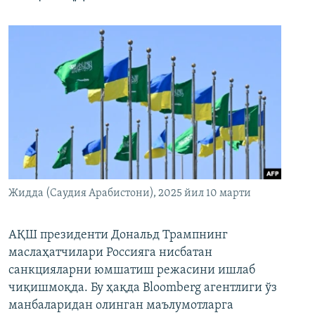
Жидда (Саудия Арабистони), 2025 йил 10 марти
АҚШ президенти Дональд Трампнинг
маслаҳатчилари Россияга нисбатан
санкцияларни юмшатиш режасини ишлаб
чиқишмоқда. Бу ҳақда Bloomberg агентлиги ўз
манбаларидан олинган маълумотларга