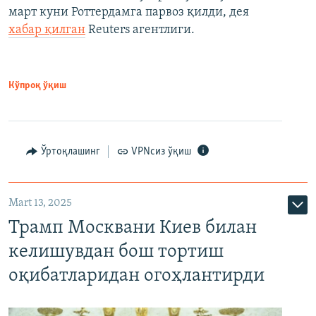
март куни Роттердамга парвоз қилди, дея
хабар қилган
Reuters агентлиги.
Кўпроқ ўқиш
Ўртоқлашинг
VPNсиз ўқиш
Mart 13, 2025
Трамп Москвани Киев билан
келишувдан бош тортиш
оқибатларидан огоҳлантирди