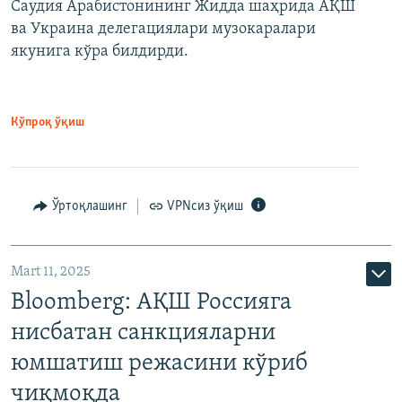
Саудия Арабистонининг Жидда шаҳрида АҚШ
ва Украина делегациялари музокаралари
якунига кўра билдирди.
Кўпроқ ўқиш
Ўртоқлашинг
VPNсиз ўқиш
Mart 11, 2025
Bloomberg: АҚШ Россияга
нисбатан санкцияларни
юмшатиш режасини кўриб
чиқмоқда