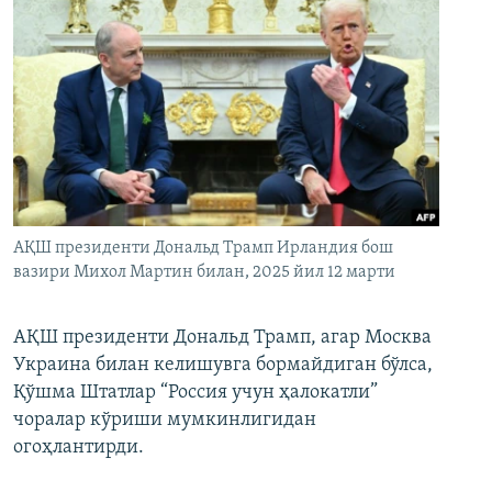
АҚШ президенти Дональд Трамп Ирландия бош
вазири Михол Мартин билан, 2025 йил 12 марти
АҚШ президенти Дональд Трамп, агар Москва
Украина билан келишувга бормайдиган бўлса,
Қўшма Штатлар “Россия учун ҳалокатли”
чоралар кўриши мумкинлигидан
огоҳлантирди.