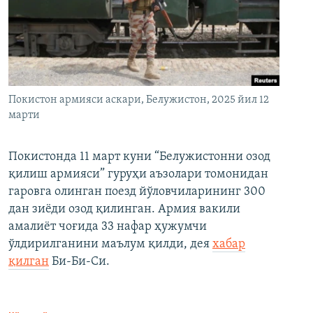
Покистон армияси аскари, Белужистон, 2025 йил 12
марти
Покистонда 11 март куни “Белужистонни озод
қилиш армияси” гуруҳи аъзолари томонидан
гаровга олинган поезд йўловчиларининг 300
дан зиёди озод қилинган. Армия вакили
амалиёт чоғида 33 нафар ҳужумчи
ўлдирилганини маълум қилди, дея
хабар
қилган
Би-Би-Си.