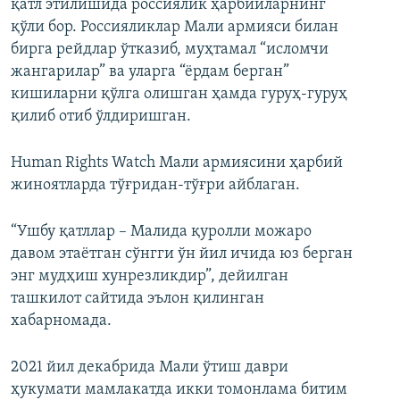
қатл этилишида россиялик ҳарбийларнинг
қўли бор. Россияликлар Мали армияси билан
бирга рейдлар ўтказиб, муҳтамал “исломчи
жангарилар” ва уларга “ёрдам берган”
кишиларни қўлга олишган ҳамда гуруҳ-гуруҳ
қилиб отиб ўлдиришган.
Human Rights Watch Мали армиясини ҳарбий
жиноятларда тўғридан-тўғри айблаган.
“Ушбу қатллар – Малида қуролли можаро
давом этаётган сўнгги ўн йил ичида юз берган
энг мудҳиш хунрезликдир”, дейилган
ташкилот сайтида эълон қилинган
хабарномада.
2021 йил декабрида Мали ўтиш даври
ҳукумати мамлакатда икки томонлама битим