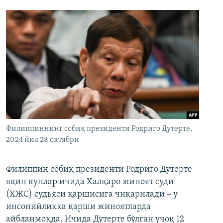
Филиппиннинг собиқ президенти Родриго Дутерте,
2024 йил 28 октябри
Филиппин собиқ президенти Родриго Дутерте
яқин кунлар ичида Халқаро жиноят суди
(ХЖС) судьяси қаршисига чиқарилади – у
инсонийликка қарши жиноятларда
айбланмоқда. Ичида Дутерте бўлган учоқ 12