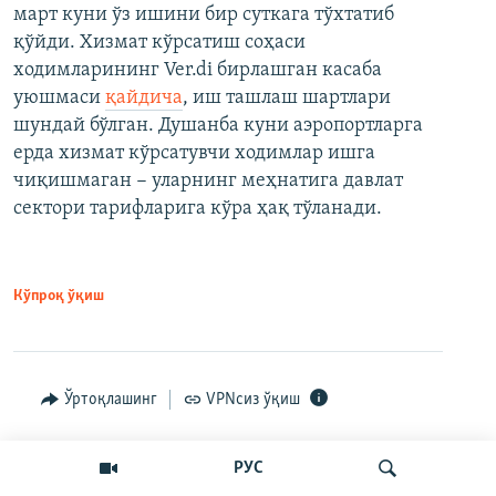
март куни ўз ишини бир суткага тўхтатиб
қўйди. Хизмат кўрсатиш соҳаси
ходимларининг Ver.di бирлашган касаба
уюшмаси
қайдича
, иш ташлаш шартлари
шундай бўлган. Душанба куни аэропортларга
ерда хизмат кўрсатувчи ходимлар ишга
чиқишмаган − уларнинг меҳнатига давлат
сектори тарифларига кўра ҳақ тўланади.
Кўпроқ ўқиш
Ўртоқлашинг
VPNсиз ўқиш
РУС