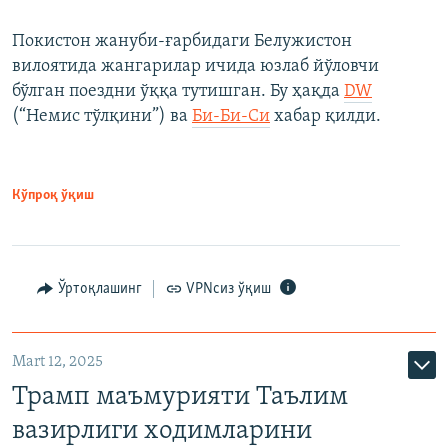
Покистон жануби-ғарбидаги Белужистон
вилоятида жангарилар ичида юзлаб йўловчи
бўлган поездни ўққа тутишган. Бу ҳақда
DW
(“Немис тўлқини”) ва
Би-Би-Си
хабар қилди.
Кўпроқ ўқиш
Ўртоқлашинг
VPNсиз ўқиш
Mart 12, 2025
Трамп маъмурияти Таълим
вазирлиги ходимларини