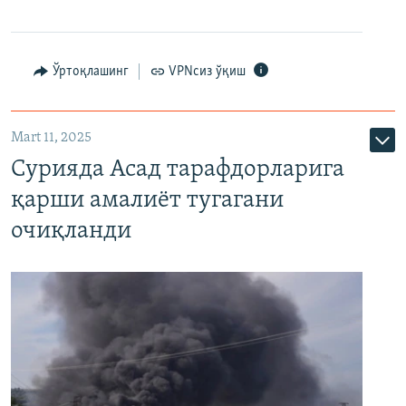
Ўртоқлашинг
VPNсиз ўқиш
Mart 11, 2025
Сурияда Асад тарафдорларига
қарши амалиёт тугагани
очиқланди