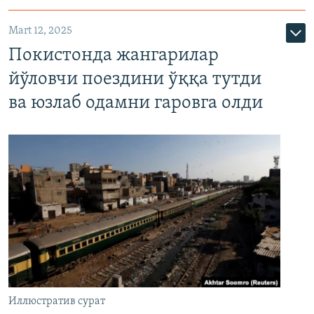
Mart 12, 2025
Покистонда жангарилар
йўловчи поездини ўққа тутди
ва юзлаб одамни гаровга олди
Иллюстратив сурат