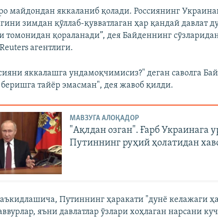
ро майдондан яккаланиб қолади. Россиянинг Украина
гини зимдан қўллаб-қувватлаган ҳар қандай давлат д
 томонидан қораланади”, дея Байденнинг сўзларидан
Reuters агентлиги.
сияни яккалашга ундамоқчимисиз?" деган саволга Бай
ҳ беришга тайёр эмасман", дея жавоб қилди.
МАВЗУГА АЛОҚАДОР
"Ақлдан озган". Ғарб Украинага 
Путиннинг руҳий ҳолатидан хав
аъкидлашича, Путиннинг ҳаракати "дунё келажаги ҳ
аввурлар, яъни давлатлар ўзлари хоҳлаган нарсани ку