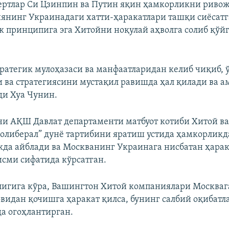
ертлар Си Цзинпин ва Путин яқин ҳамкорликни риво
сиянинг Украинадаги хатти-ҳаракатлари ташқи сиёсатг
 принципига эга Хитойни ноқулай аҳволга солиб қўй
тратегик мулоҳазаси ва манфаатларидан келиб чиқиб, 
 ва стратегиясини мустақил равишда ҳал қилади ва а
ди Хуа Чунин.
и АҚШ Давлат департаменти матбуот котиби Хитой ва
нолиберал” дунё тартибини яратиш устида ҳамкорликд
да айблади ва Москванинг Украинага нисбатан ҳара
исми сифатида кўрсатган.
тлигига кўра, Вашингтон Хитой компаниялари Москваг
овидан қочишга ҳаракат қилса, бунинг салбий оқибатл
а огоҳлантирган.