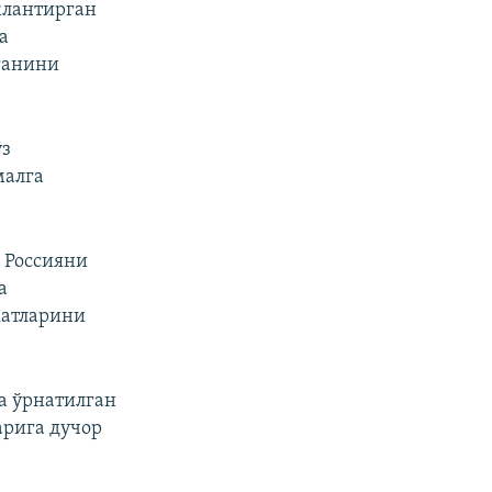
жлантирган
а
ганини
ўз
малга
 Россияни
а
катларини
а ўрнатилган
арига дучор