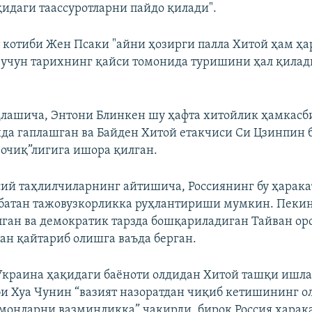
идаги таассуротларни пайдо қилади".
т котиби Жен Псаки "айни ҳозирги палла Хитой ҳам ҳа
 учун тарихнинг қайси томонида туришини ҳал қилад
лашича, Энтони Блинкен шу ҳафта хитойлик ҳамкасб
да гаплашган ва Байден Хитой етакчиси Cи Цзинпин 
очиқ”лигига ишора қилган.
сий таҳлилчиларнинг айтишича, Россиянинг бу ҳарак
сбатан тажовузкорликка руҳлантириши мумкин. Пеки
лган ва демократик тарзда бошқариладиган Тайван ор
лан қайтариб олишга ваъда берган.
краина ҳақидаги баёноти олдидан Хитой ташқи ишла
би Хуа Чунин “вазият назоратдан чиқиб кетишининг 
омонларни вазминликка” чақирди, бироқ Россия ҳарак