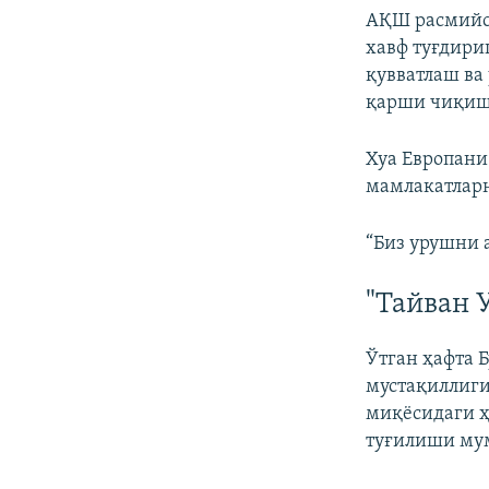
АҚШ расмийси
хавф туғдири
қувватлаш ва
қарши чиқиш 
Хуа Европани
мамлакатларн
“Биз урушни 
"Тайван 
Ўтган ҳафта 
мустақиллиги
миқёсидаги ҳ
туғилиши мум