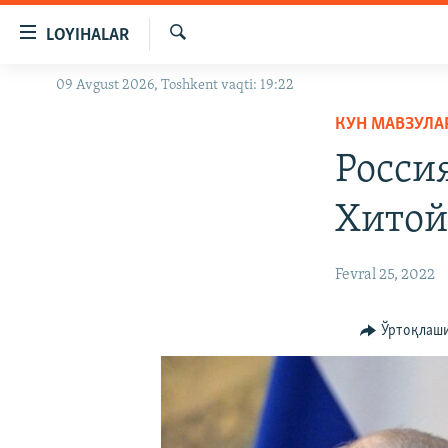
Линклар
LOYIHALAR
Бош
мавзуларга
Излаш
09 Avgust 2026, Toshkent vaqti: 19:22
OZODLIK SURISHTIRUVLARI
ўтинг
Асосий
КУН МАВЗУЛА
OZODVIDEO
навигацияга
Росси
OZODARXIV
ўтинг
Қидиришга
Хитой
ўтинг
Fevral 25, 2022
Ўртоқлаш