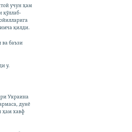
той учун ҳам
 қўллаб-
мойилларига
имча қилди.
 ва баъзи
и у.
ари Украина
армаса, дунё
н ҳам хавф