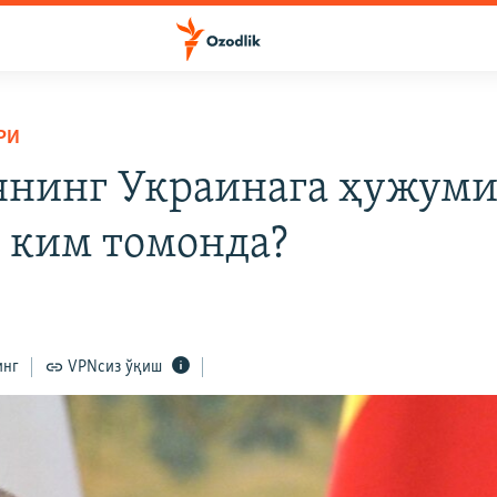
РИ
янинг Украинага ҳужуми
 ким томонда?
инг
VPNсиз ўқиш