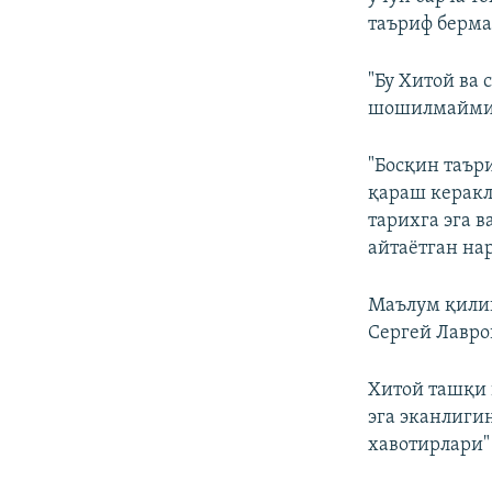
таъриф берма
"Бу Хитой ва
шошилмаймиз"
"Босқин таър
қараш керакл
тарихга эга в
айтаётган на
Маълум қилин
Сергей Лавро
Хитой ташқи 
эга эканлиги
хавотирлари"