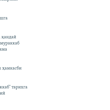
ишга
а қандай
 мураккаб
амма
к ҳамкасби
ккаб" тарихга
ний