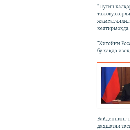
“Путин халқа
тажовузкорли
жамоатчилиги
келтирмоқда 
"Хитойни Рос
бу ҳақда изо
Байденнинг т
даҳшатли тас