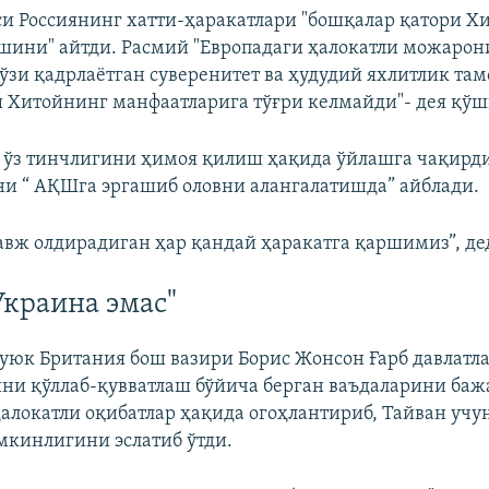
 Россиянинг хатти-ҳаракатлари "бошқалар қатори Хи
шини" айтди. Расмий "Европадаги ҳалокатли можарони
 ўзи қадрлаётган суверенитет ва ҳудудий яхлитлик та
Хитойнинг манфаатларига тўғри келмайди"- дея қўш
 ўз тинчлигини ҳимоя қилиш ҳақида ўйлашга чақирди
и “ АҚШга эргашиб оловни алангалатишда” айблади.
авж олдирадиган ҳар қандай ҳаракатга қаршимиз”, дед
Украина эмас"
Буюк Британия бош вазири Борис Жонсон Ғарб давлатл
ни қўллаб-қувватлаш бўйича берган ваъдаларини баж
алокатли оқибатлар ҳақида огоҳлантириб, Тайван учу
кинлигини эслатиб ўтди.