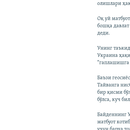
олишлари ҳақ
Оқ уй матбуо
бошқа давлат
деди.
Унинг таъкид
Украина ҳақи
“гаплашишга 
Баъзи геосиё
Тайванга ни
бир қисми бў
бўлса, куч би
Байденнинг У
матбуот коти
учун барча т