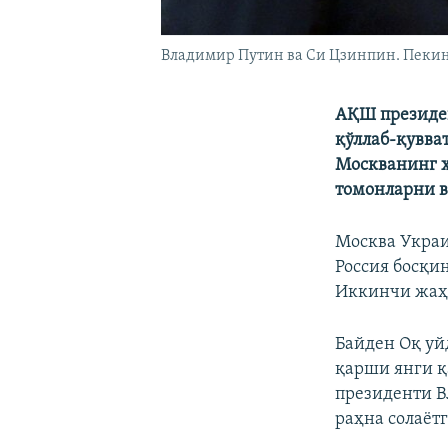
Владимир Путин ва Си Цзинпин. Пекин,
АҚШ президе
қўллаб-қувва
Москванинг ҳ
томонларни 
Москва Украи
Россия босқи
Иккинчи жаҳо
Байден Оқ уй
қарши янги қ
президенти В
раҳна солаёт