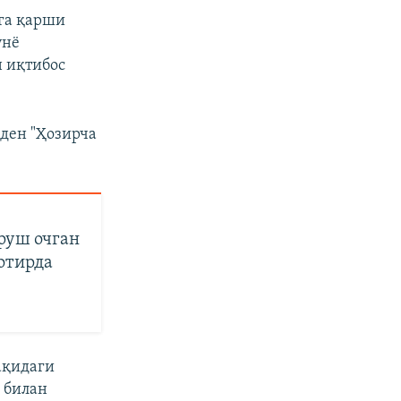
га қарши
унё
 иқтибос
ден "Ҳозирча
уруш очган
отирда
ақидаги
ч билан