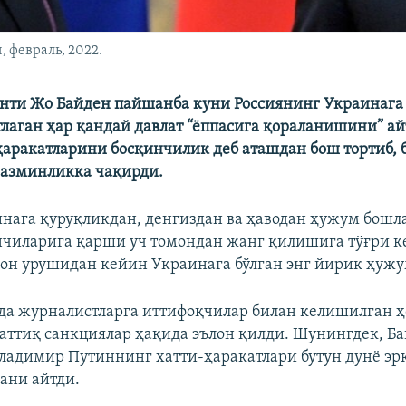
 февраль, 2022.
нти Жо Байден пайшанба куни Россиянинг Украинаг
тлаган ҳар қандай давлат “ёппасига қораланишини” ай
аракатларини босқинчилик деб аташдан бош тортиб, 
вазминликка чақирди.
нага қуруқликдан, денгиздан ва ҳаводан ҳужум бошл
нчиларига қарши уч томондан жанг қилишига тўғри ке
н урушидан кейин Украинага бўлган энг йирик ҳужу
да журналистларга иттифоқчилар билан келишилган ҳ
аттиқ санкциялар ҳақида эълон қилди. Шунингдек, Ба
ладимир Путиннинг хатти-ҳаракатлари бутун дунё эр
гани айтди.