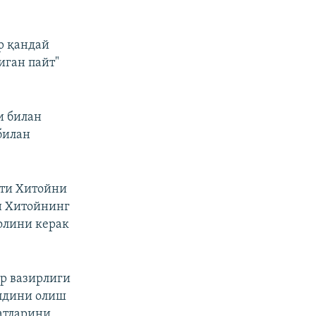
р қандай
иган пайт"
и билан
билан
ати Хитойни
н Хитойнинг
олини керак
р вазирлиги
олдини олиш
атларини