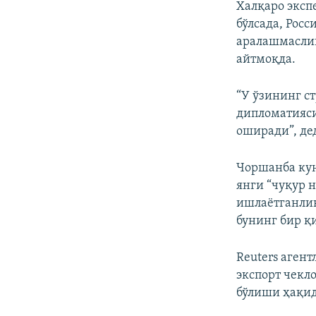
Халқаро эксп
бўлсада, Рос
аралашмаслик
айтмоқда.
“У ўзининг с
дипломатияси
оширади”, де
Чоршанба кун
янги “чуқур 
ишлаётганлик
бунинг бир қ
Reuters аген
экспорт чекл
бўлиши ҳақид