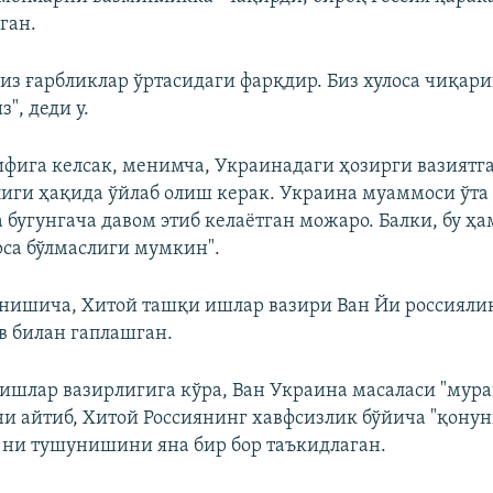
ган.
 сиз ғарбликлар ўртасидаги фарқдир. Биз хулоса чиқар
, деди у.
ифига келсак, менимча, Украинадаги ҳозирги вазиятг
иги ҳақида ўйлаб олиш керак. Украина муаммоси ўта
а бугунгача давом этиб келаётган можаро. Балки, бу ҳ
рса бўлмаслиги мумкин".
ишича, Хитой ташқи ишлар вазири Ван Йи россияли
в билан гаплашган.
ишлар вазирлигига кўра, Ван Украина масаласи "мура
ни айтиб, Хитой Россиянинг хавфсизлик бўйича "қону
 ни тушунишини яна бир бор таъкидлаган.