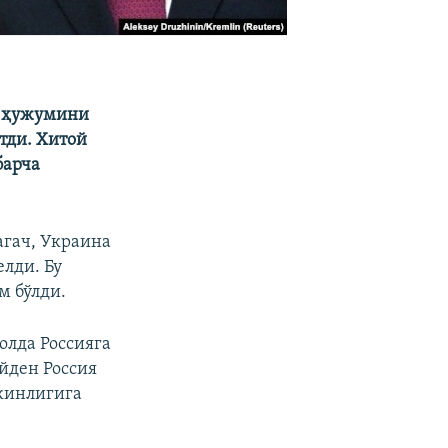
а ҳужумини
тди. Хитой
барча
агач, Украина
лди. Бу
м бўлди.
олда Россияга
йден Россия
кинлигига