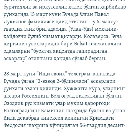
бурятиялик ва иркутсклик ҳалок бўлган ҳарбийлар
рўйхатида 13 март куни Бучада ўлган Павел
Лукьянов фамилияси қайд этилган – у 5-махсус
гвардия танк бригадасида (Улан-Удэ) механик-
ҳайдовчи бўлиб хизмат қиларди. Қолаверса, Буча
қирғини гувоҳларидан бири Belsat телеканалига
одамларни “бурятча акцентда гапирадиган
аскарлар” отишгани ҳақида сўзлаб берган.
28 март куни “Ищи своих” телеграм-каналида
Бучада ўлган “2-взвод 2-бўлинмаси” аскарлари
рўйхати эълон қилинди. Ҳужжатга кўра, уларнинг
аксари Россиянинг Волгоград вилоятидан бўлган.
Озодлик рус хизмати улар муқим қароргоҳи
Волгограднинг Камишин шаҳрида бўлган ва ўтган
йили декабрда аннексия қилинган Қримдаги
Феодосия шаҳрига кўчирилган 56-гвардия десант-