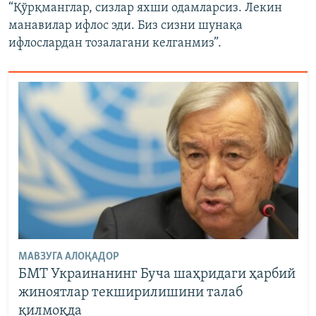
“Қўрқманглар, сизлар яхши одамларсиз. Лекин
манавилар ифлос эди. Биз сизни шунақа
ифлослардан тозалагани келганмиз”.
МАВЗУГА АЛОҚАДОР
БМТ Украинанинг Буча шаҳридаги ҳарбий
жиноятлар текширилишини талаб
қилмоқда