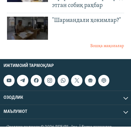
этган собиқ раҳбар
"Шармандали ҳокимлар?"
Бошқа мақолалар
ИЖТИМОИЙ ТАРМОҚЛАР
ОЗОДЛИК
МАЪЛУМОТ
Озодлик радиоси © 2026 RFE/RL, Inc. | Барча ҳуқуқлар