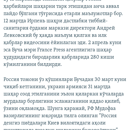
ҳарбийлари шаҳарни тарк этишидан анча аввал
пайдо бўлгани тўғрисида етарли маълумотлар бор.
12 мартда Ирпень шаҳри дастлабки тиббий-
санитария ёрдами маркази директори Андрей
Левковский бу ҳақда маълум қилган ва илк
қабрлар видеосини ёйинлаган эди. 2 апрель куни
эса Буча мэри France Press агентлигига шаҳар
ҳудудидаги биродарлик қабрларида 280 киши
кўмилганини билдирди.
Россия томони ўз қўшинлари Бучадан 30 март куни
чиқиб кетганини, украин армияси 31 мартда
шаҳар озод этилганини эълон қиларкан кўчаларда
мурдалар борлигини эсламаганини иддао қилиб,
ўзини оқламоқда. Шунга қарамай, РФ Мудофаа
вазирлигининг юқорида тилга олинган “Россия
денгиз пиёдалари Киев вилоятидаги аҳоли