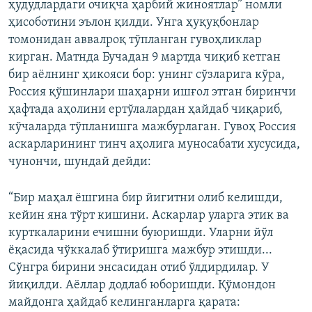
ҳудудлардаги очиқча ҳарбий жиноятлар” номли
ҳисоботини эълон қилди. Унга ҳуқуқбонлар
томонидан аввалроқ тўпланган гувоҳликлар
кирган. Матнда Бучадан 9 мартда чиқиб кетган
бир аёлнинг ҳикояси бор: унинг сўзларига кўра,
Россия қўшинлари шаҳарни ишғол этган биринчи
ҳафтада аҳолини ертўлалардан ҳайдаб чиқариб,
кўчаларда тўпланишга мажбурлаган. Гувоҳ Россия
аскарларининг тинч аҳолига муносабати хусусида,
чунончи, шундай дейди:
“Бир маҳал ёшгина бир йигитни олиб келишди,
кейин яна тўрт кишини. Аскарлар уларга этик ва
курткаларини ечишни буюришди. Уларни йўл
ёқасида чўккалаб ўтиришга мажбур этишди...
Сўнгра бирини энсасидан отиб ўлдирдилар. У
йиқилди. Аёллар додлаб юборишди. Қўмондон
майдонга ҳайдаб келинганларга қарата: