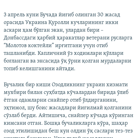
360p
Auto
240p
360p
480p
480p
3 апрель куни Бучада йиғиб олинган 30 жасад
орасида Украина Қуролли кучларининг икки
720p
720p
1080p
аскари ҳам бўлган экан, улардан бири –
1080p
Донбассдаги ҳарбий ҳаракатлар ветерани русларга
“Молотов коктейли” ирғитгани учун отиб
ташланибди. Капличний ўз ходимлари қўллари
боғланган ва энсасида ўқ ўрни қолган мурдаларни
топиб келишганини айтади.
Бучалик бир киши Озодликнинг украин хизмати
мухбири билан суҳбатда кўчалардан бирида ўлиб
ётган одамларни снайпер отиб ўлдирганини,
эҳтимол, шу боис жасадлари йиғилмай қолганини
сўзлаб берди. Айтишича, снайпер кўчада кўринган
кимсани отган. Бошқа бучаликларга кўра, шаҳар
озод этилишидан беш кун олдин ўқ саслари тез-тез