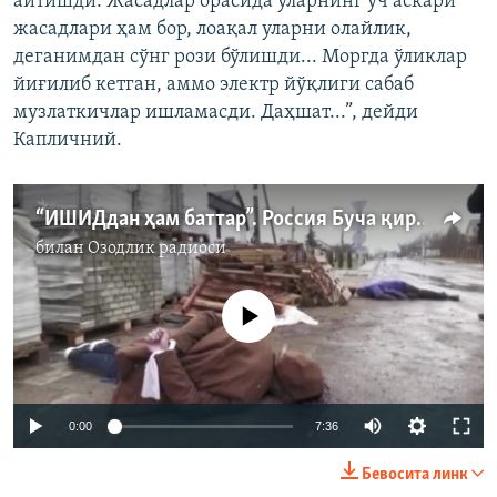
айтишди. Жасадлар орасида уларнинг уч аскари
жасадлари ҳам бор, лоақал уларни олайлик,
деганимдан сўнг рози бўлишди... Моргда ўликлар
йиғилиб кетган, аммо электр йўқлиги сабаб
музлаткичлар ишламасди. Даҳшат...”, дейди
Капличний.
“ИШИДдан ҳам баттар”. Россия Буча қирғинида айбланмоқда
билан
Озодлик радиоси
Айни дамда медиа-манба мавжуд эмас
Auto
0:00
7:36
240p
Бевосита линк