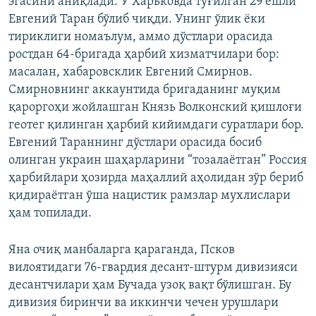
эгасини аниқлади. У Харьковда туғилган 29 ёшли
Евгений Таран бўлиб чиқди. Унинг ўлик ёки
тириклиги номаълум, аммо дўстлари орасида
ростдан 64-бригада ҳарбий хизматчилари бор:
масалан, хабаровсклик Евгений Смирнов.
Смирновнинг аккаунтида бригаданинг муқим
қароргоҳи жойлашган Князь Волконский қишлоғи
геотег қилинган ҳарбий кийимдаги суратлари бор.
Евгений Тараннинг дўстлари орасида босиб
олинган украин шаҳарларини “тозалаётган” Россия
ҳарбийлари ҳозирда маҳаллий аҳолидан зўр бериб
қидираётган ўша нацистик рамзлар мухлислари
ҳам топилади.
Яна очиқ манбаларга қараганда, Псков
вилоятидаги 76-гвардия десант-штурм дивизияси
десантчилари ҳам Бучада узоқ вақт бўлишган. Бу
дивизия биринчи ва иккинчи чечен урушлари