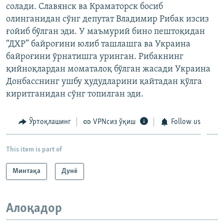
солади. Славянск ва Краматорск босиб
олинганидан сўнг депутат Владимир Рибак изсиз
ғойиб бўлган эди. У маъмурий бино пештоқидан
“ДХР” байроғини юлиб ташлашга ва Украина
байроғини ўрнатишга уринган. Рибакнинг
қийноқлардан моматалоқ бўлган жасади Украина
Донбасснинг ушбу ҳудудларини қайтадан қўлга
киритганидан сўнг топилган эди.
Ўртоқлашинг
VPNсиз ўқиш
Follow us
This item is part of
Минтақа
Дунë
Алоқадор