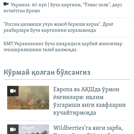
Украина: 40-кун | Буча қирғини, "Ўлмас полк", дарз
кетаётган Кремл
"Россия қилмиши учун жавоб бериши керак". Дунё
раҳбарлари Буча қирғинини қораламоқда
БМТ Украинанинг Буча шаҳридаги ҳарбий жиноятлар
текширилишини талаб қилмоқда
Кўрмай қолган бўлсангиз
Европа ва АҚШда ўрмон
ёнғинлари: иқлим
ўзгариши янги хавфларни
кучайтирмоқда
Wildberries’га янги зарба,