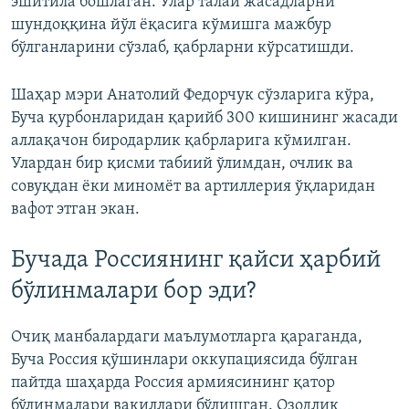
эшитила бошлаган. Улар талай жасадларни
шундоққина йўл ёқасига кўмишга мажбур
бўлганларини сўзлаб, қабрларни кўрсатишди.
Шаҳар мэри Анатолий Федорчук сўзларига кўра,
Буча қурбонларидан қарийб 300 кишининг жасади
аллақачон биродарлик қабрларига кўмилган.
Улардан бир қисми табиий ўлимдан, очлик ва
совуқдан ёки миномёт ва артиллерия ўқларидан
вафот этган экан.
Бучада Россиянинг қайси ҳарбий
бўлинмалари бор эди?
Очиқ манбалардаги маълумотларга қараганда,
Буча Россия қўшинлари оккупациясида бўлган
пайтда шаҳарда Россия армиясининг қатор
бўлинмалари вакиллари бўлишган. Озодлик