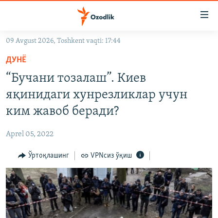
Линклар
Бош
мавзуларга
09 Avgust 2026, Toshkent vaqti: 17:44
ўтинг
OZODLIK SURISHTIRUVLARI
Асосий
ДУНË
OZODVIDEO
навигацияга
“Бучани тозалаш”. Киев
ўтинг
OZODARXIV
яқинидаги хунрезликлар учун
Қидиришга
ўтинг
ким жавоб беради?
На русском
Aprel 05, 2022
ИЖТИМОИЙ ТАРМОҚЛАР
Ўртоқлашинг
VPNсиз ўқиш
Озодлик бошқа тилларда