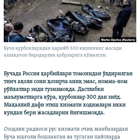
Буча қурбонларидан қарийб 300 кишининг жасади
аллақачон биродарлик қабрларига кўмилган.
Бучада Россия ҳарбийлари томонидан ўлдирилган
тинч аҳоли сони ҳозирча аниқ эмас, номма-ном
рўйхатлар энди тузилмоқда. Дастлабки
маълумотларга кўра, қурбонлар 300 дан зиёд.
Маҳаллий дафн этиш хизмати ходимлари икки
кундан бери жасадларни йиғишмоқда.
Озодлик радиоси рус хизмати очиқ манбалардан
Буча ишғоли бошланган ва тугаган пайтларда