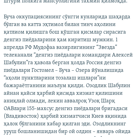
штурм полкига мансублигини тахмин қилмоқда.
Буча оккупациясининг сўнгги кунларида шаҳарда
бўлган ва катта эҳтимол билан тинч аҳолини
қатлиом қилишга бош қўшган қисмлар сирасига
денгиз пиёдаларини ҳам киритиш мумкин. 1
апрелда РФ Мудофаа вазирлигининг “Звезда”
телеканали “денгиз пиёдалари командири Алексей
Шабулин”га ҳавола берган ҳолда Россия денгиз
пиёдалари Гостомел – Буча – Озера йўналишида
“аҳоли пунктларини тозалаш ишлари”ни
бажараётганини маълум қилди. Озодлик Шабулин
айнан қайси ҳарбий қисмда хизмат қилишини
аниқлай олмади, лекин аввалроқ Узоқ Шарқ
ОАВлари 155-махсус денгиз пиёдалари бригадаси
(Владивосток) ҳарбий хизматчиси Киев яқинида
ҳалок бўлганини хабар қилган эди. Озодликнинг
уруш бошланишидан бир ой олдин – январь ойида