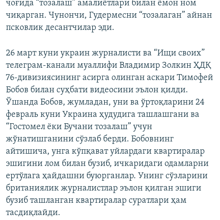
чоғида “тозалаш” амалиётлари билан ёмон ном
чиқарган. Чунончи, Гудермесни “тозалаган” айнан
псковлик десантчилар эди.
26 март куни украин журналисти ва “Ищи своих”
телеграм-канали муаллифи Владимир Золкин ҲДҚ
76-дивизиясининг асирга олинган аскари Тимофей
Бобов билан суҳбати видеосини эълон қилди.
Ўшанда Бобов, жумладан, уни ва ўртоқларини 24
февраль куни Украина ҳудудига ташлашгани ва
“Гостомел ёки Бучани тозалаш” учун
жўнатишганини сўзлаб берди. Бобовнинг
айтишича, унга кўпқават уйлардаги квартиралар
эшигини лом билан бузиб, ичкаридаги одамларни
ертўлага ҳайдашни буюрганлар. Унинг сўзларини
британиялик журналистлар эълон қилган эшиги
бузиб ташланган квартиралар суратлари ҳам
тасдиқлайди.