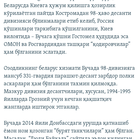
Беларусда Киевга ҳужум қилишга ҳозирлик
кўрилаётган пайтда Костромадан 98-ҳаво десанти
дивизияси бўлинмалари етиб келиб, Россия
қўшинлари таркибига қўшилганини, Киев
вилоятида – Бучага қўшни Гостомел ҳудудида эса
ОМОН ва Росгвардиядан ташқари “қодировчилар”
ҳам бўлганини эслатади.
Озодликнинг беларус хизмати Бучада 98-дивизияга
мансуб 331-гвардия парашют-десант зарбдор полки
аскарлари ҳам бўлганини тахмин қилмоқда.
Мазкур дивизия десантчилари, хусусан, 1994-1995
йилларда Грозний учун кечган қақшатқич
жангларда иштирок этганлар.
Бучада 2014 йили Донбассдаги урушда қатнашиб
ёмон ном қозонган “бурят танкчилари” ҳам бўлган.
Масалан, “Люди Байкала” сайтида эълон қилинган