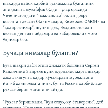
шаҳарда қайси ҳарбий тузилмалар бўлганини
аниқлашга муваффақ бўлди – улар орасида
Чеченистондаги “тозалашлар” билан довруғ
қозонган десант бўлинмалари, Кемерово ОМОНи ва
“қодировчилар”, шунингдек, Владивостокдан
келган денгиз пиёдалари ва хабаровсклик мото-
ўқчилар бор.
Бучада нималар бўляпти?
Буча шаҳри дафн этиш хизмати бошлиғи Сергей
Капличний 3 апрель куни журналистларга шаҳар
озод этилгунга қадар кўчалардан мурдаларни
йиғиб олишолмаганини, бунга Россия ҳарбийлари
рухсат беришмаганини айтди.
“Рухсат беришмади. “Кун совуқ-ку, ётаверсин”, деб