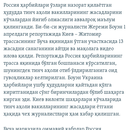
Россия ҳарбийлари ўзлари назорат қилаётган
ҳудудда тинч аҳоли вакилларининг жасадларини
кўчалардан йиғиб олмаслиги аввалроқ маълум
қилинганди. Би-би-си журналисти Жереми Боуэн 1
апрелдаги репортажида Киев – Житомир
трассасининг Буча яқинидан ўтган участкасида 13
жасадни санаганини айтди ва мақолага видео
илова қилди. Репортажда Россия ҳарбийларининг
трасса яқинида бўлган бошпанаси кўрсатилган,
шунингдек тинч аҳоли отиб ўлдирилганига оид
гувоҳликлар келтирилган. Боуэн Украина
ҳарбийлари ушбу ҳудудларни қайтадан қўлга
киритганидан сўнг биринчилардан бўлиб шаҳарга
кирган эди. Киев вилояти шаҳарлари кўчаларида
тинч аҳоли вакилларининг жасадлари ётгани
ҳақида чех журналистлари ҳам хабар қилишган.
Буча марказида оммавий қабрлар Россия