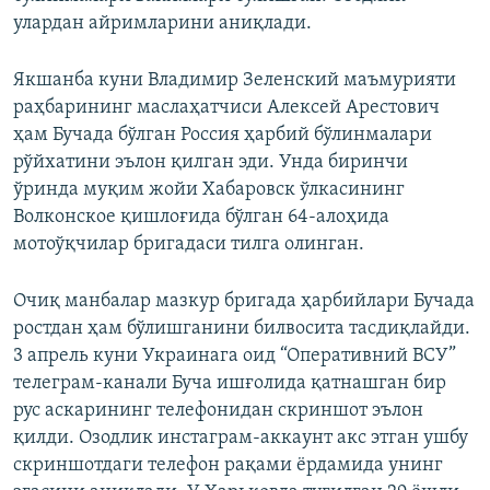
улардан айримларини аниқлади.
Якшанба куни Владимир Зеленский маъмурияти
раҳбарининг маслаҳатчиси Алексей Арестович
ҳам Бучада бўлган Россия ҳарбий бўлинмалари
рўйхатини эълон қилган эди. Унда биринчи
ўринда муқим жойи Хабаровск ўлкасининг
Волконское қишлоғида бўлган 64-алоҳида
мотоўқчилар бригадаси тилга олинган.
Очиқ манбалар мазкур бригада ҳарбийлари Бучада
ростдан ҳам бўлишганини билвосита тасдиқлайди.
3 апрель куни Украинага оид “Оперативний ВСУ”
телеграм-канали Буча ишғолида қатнашган бир
рус аскарининг телефонидан скриншот эълон
қилди. Озодлик инстаграм-аккаунт акс этган ушбу
скриншотдаги телефон рақами ёрдамида унинг