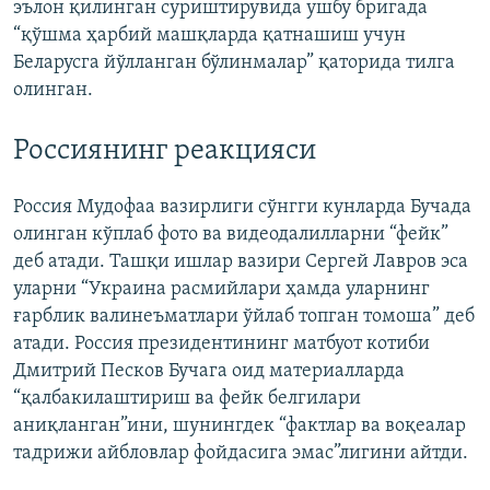
эълон қилинган суриштирувида ушбу бригада
“қўшма ҳарбий машқларда қатнашиш учун
Беларусга йўлланган бўлинмалар” қаторида тилга
олинган.
Россиянинг реакцияси
Россия Мудофаа вазирлиги сўнгги кунларда Бучада
олинган кўплаб фото ва видеодалилларни “фейк”
деб атади. Ташқи ишлар вазири Сергей Лавров эса
уларни “Украина расмийлари ҳамда уларнинг
ғарблик валинеъматлари ўйлаб топган томоша” деб
атади. Россия президентининг матбуот котиби
Дмитрий Песков Бучага оид материалларда
“қалбакилаштириш ва фейк белгилари
аниқланган”ини, шунингдек “фактлар ва воқеалар
тадрижи айбловлар фойдасига эмас”лигини айтди.