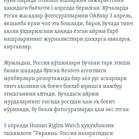
пунктларида тозалаш ишларини бажараётгани”
ҳақидаги баёноти 1 апрелда берилган. Кўчаларда
ётган жасадлар фотосуратларини ОАВлар 3 апрель,
якшанба куни чоп эта бошлади, бироқ Бучада тинч
аҳоли ўлдирилгани ҳақида ёзган айрим Ғарб
нашрларининг журналистлари шаҳарга аввалроқ
кирганлар.
Жумладан, Россия қўшинлари Бучани тарк этиши
билан шаҳарда бўлган Reuters агентлиги
мухбирлари репортажида бир аёл рус аскарлари
тинч аҳолини оқ боғич боғлаб юришга мажбур
этишганини айтади. Бучадаги айрим
мурдаларнинг енгида ростдан ҳам оқ боғич
кўринади, бу баъзи фотосуратларда ҳам акс этган.
3 апрелда Human Rights Watch ҳуқуқбонлик
ташкилоти “Украина: Россия назоратидаги