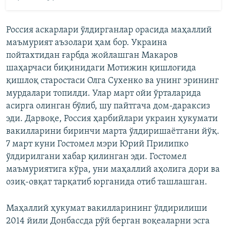
Россия аскарлари ўлдирганлар орасида маҳаллий
маъмурият аъзолари ҳам бор. Украина
пойтахтидан ғарбда жойлашган Макаров
шаҳарчаси биқинидаги Мотижин қишлоғида
қишлоқ старостаси Олга Сухенко ва унинг эрининг
мурдалари топилди. Улар март ойи ўрталарида
асирга олинган бўлиб, шу пайтгача дом-дараксиз
эди. Дарвоқе, Россия ҳарбийлари украин ҳукумати
вакилларини биринчи марта ўлдиришаётгани йўқ.
7 март куни Гостомел мэри Юрий Прилипко
ўлдирилгани хабар қилинган эди. Гостомел
маъмуриятига кўра, уни маҳаллий аҳолига дори ва
озиқ-овқат тарқатиб юрганида отиб ташлашган.
Маҳаллий ҳукумат вакилларининг ўлдирилиши
2014 йили Донбассда рўй берган воқеаларни эсга