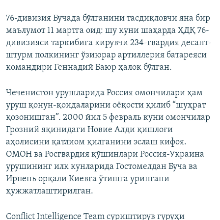
76-дивизия Бучада бўлганини тасдиқловчи яна бир
маълумот 11 мартга оид: шу куни шаҳарда ҲДҚ 76-
дивизияси таркибига кирувчи 234-гвардия десант-
штурм полкининг ўзиюрар артиллерия батареяси
командири Геннадий Баюр ҳалок бўлган.
Чеченистон урушларида Россия омончилари ҳам
уруш қонун-қоидаларини оёқости қилиб “шуҳрат
қозонишган”. 2000 йил 5 февраль куни омончилар
Грозний яқинидаги Новие Алди қишлоғи
аҳолисини қатлиом қилганини эслаш кифоя.
ОМОН ва Росгвардия қўшинлари Россия-Украина
урушининг илк кунларида Гостомелдан Буча ва
Ирпень орқали Киевга ўтишга урингани
ҳужжатлаштирилган.
Conflict Intelligence Team суриштирув гуруҳи