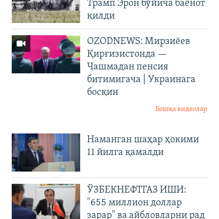
Трамп Эрон бўйича баёнот
қилди
OZODNEWS: Мирзиёев
Қирғизистонда —
Чашмадан пенсия
битимигача | Украинага
босқин
Бошқа видеолар
Наманган шаҳар ҳокими
11 йилга қамалди
ЎЗБЕКНЕФТГАЗ ИШИ:
"655 миллион доллар
зарар" ва айбловларни рад