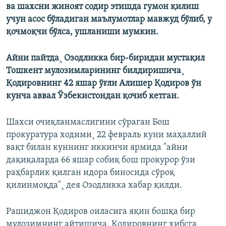
ва шахсни жиноят содир этишда гумон қилиш
учун асос бўладиган маълумотлар мавжуд бўлиб, у
қочмоқчи бўлса, ушланиши мумкин.
Айни пайтда¸ Озодликка бир-биридан мустақил
Тошкент мулозимларининг билдиришича¸
Қодировнинг 42 яшар ўғли Алишер Қодиров ўн
кунча аввал Ўзбекистондан қочиб кетган.
Шахси очиқланмаслигини сўраган Бош
прокуратура ходими¸ 22 февраль куни маҳаллий
вақт билан куннинг иккинчи ярмида "айни
дақиқаларда 66 яшар собиқ бош прокурор ўзи
раҳбарлик қилган идора биносида сўроқ
қилинмоқда"¸ дея Озодликка хабар қилди.
Рашиджон Қодиров оиласига яқин бошқа бир
мулозимнинг айтишича, Қодировнинг ҳибсга