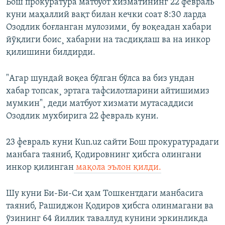
Бош прокуратура матбуот хизматининг 22 февраль
куни маҳаллий вақт билан кечки соат 8:30 ларда
Озодлик боғланган мулозими¸ бу воқеадан хабари
йўқлиги боис¸ хабарни на тасдиқлаш ва на инкор
қилишини билдирди.
"Агар шундай воқеа бўлган бўлса ва биз ундан
хабар топсак¸ эртага тафсилотларини айтишимиз
мумкин"¸ деди матбуот хизмати мутасаддиси
Озодлик мухбирига 22 февраль куни.
23 февраль куни Кun.uz сайти Бош прокуратурадаги
манбага таяниб, Қодировнинг ҳибсга олингани
инкор қилинган
мақола эълон қилди.
Шу куни Би-Би-Си ҳам Тошкентдаги манбасига
таяниб, Рашиджон Қодиров ҳибсга олинмагани ва
ўзининг 64 йиллик таваллуд кунини эркинликда