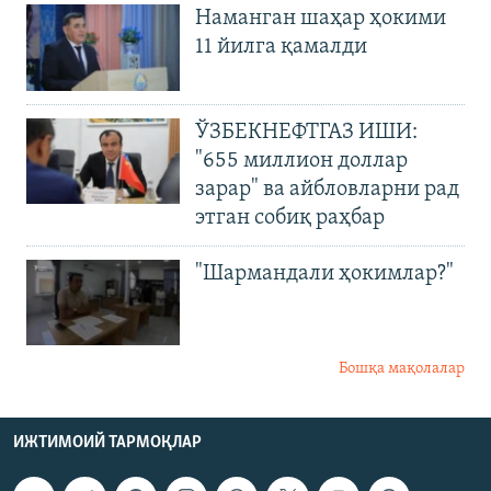
Наманган шаҳар ҳокими
11 йилга қамалди
ЎЗБЕКНЕФТГАЗ ИШИ:
"655 миллион доллар
зарар" ва айбловларни рад
этган собиқ раҳбар
"Шармандали ҳокимлар?"
Бошқа мақолалар
ИЖТИМОИЙ ТАРМОҚЛАР