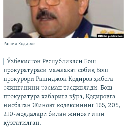
Рашид Қодиров
Ўзбекистон Республикаси Бош
прокуратураси мамлакат собиқ Бош
прокурори Рашиджон Қодиров ҳибсга
олинганини расман тасдиқлади. Бош
прокуратура хабарига кўра, Қодировга
нисбатан Жиноят кодексининг 165, 205,
210-моддалари билан жиноят иши
қўзғатилган.