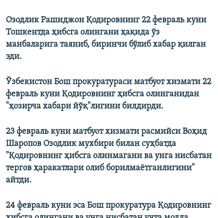
Озодлик Рашиджон Қодировнинг 22 февраль куни
Тошкентда ҳибсга олингани ҳақида ўз
манбаларига таяниб, биринчи бўлиб хабар қилган
эди.
Ўзбекистон Бош прокуратураси матбуот хизмати 22
февраль куни Қодировнинг ҳибсга олинганидан
"ҳозирча хабари йўқ"лигини билдирди.
23 февраль куни матбуот хизмати расмийси Воҳид
Шаропов Озодлик мухбири билан суҳбатда
"Қодировнинг ҳибсга олинмагани ва унга нисбатан
тергов ҳаракатлари олиб борилмаëтганлигини"
айтди.
24 февраль куни эса Бош прокуратура Қодировнинг
ҳибсга олингани ва унга нисбатан учта модда