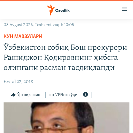
Линклар
Бош
мавзуларга
08 Avgust 2026, Toshkent vaqti: 13:05
ўтинг
OZODLIK SURISHTIRUVLARI
Асосий
КУН МАВЗУЛАРИ
OZODVIDEO
навигацияга
Ўзбекистон собиқ Бош прокурори
ўтинг
OZODARXIV
Рашиджон Қодировнинг ҳибсга
Қидиришга
ўтинг
олингани расман тасдиқланди
На русском
Fevral 22, 2018
ИЖТИМОИЙ ТАРМОҚЛАР
Ўртоқлашинг
VPNсиз ўқиш
Озодлик бошқа тилларда