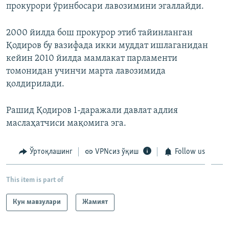
прокурори ўринбосари лавозимини эгаллайди.
2000 йилда бош прокурор этиб тайинланган
Қодиров бу вазифада икки муддат ишлаганидан
кейин 2010 йилда мамлакат парламенти
томонидан учинчи марта лавозимида
қолдирилади.
Рашид Қодиров 1-даражали давлат адлия
маслаҳатчиси мақомига эга.
Ўртоқлашинг
VPNсиз ўқиш
Follow us
This item is part of
Кун мавзулари
Жамият