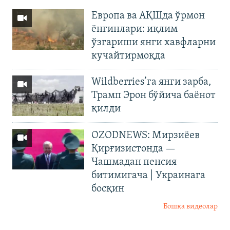
Европа ва АҚШда ўрмон
ёнғинлари: иқлим
ўзгариши янги хавфларни
кучайтирмоқда
Wildberries’га янги зарба,
Трамп Эрон бўйича баёнот
қилди
OZODNEWS: Мирзиёев
Қирғизистонда —
Чашмадан пенсия
битимигача | Украинага
босқин
Бошқа видеолар