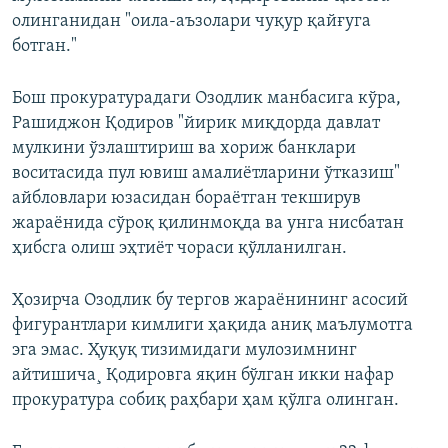
олинганидан "оила-аъзолари чуқур қайғуга
ботган."
Бош прокуратурадаги Озодлик манбасига кўра,
Рашиджон Қодиров "йирик миқдорда давлат
мулкини ўзлаштириш ва хориж банклари
воситасида пул ювиш амалиëтларини ўтказиш"
айбловлари юзасидан бораëтган текширув
жараëнида сўроқ қилинмоқда ва унга нисбатан
ҳибсга олиш эҳтиëт чораси қўлланилган.
Ҳозирча Озодлик бу тергов жараëнининг асосий
фигурантлари кимлиги ҳақида аниқ маълумотга
эга эмас. Ҳуқуқ тизимидаги мулозимнинг
айтишича¸ Қодировга яқин бўлган икки нафар
прокуратура собиқ раҳбари ҳам қўлга олинган.