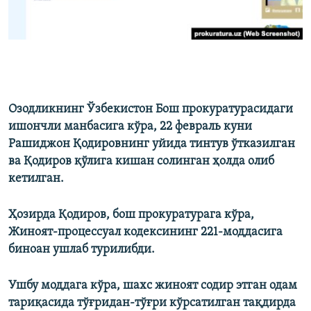
​Озодликнинг Ўзбекистон Бош прокуратурасидаги
ишончли манбасига кўра, 22 февраль куни
Рашиджон Қодировнинг уйида тинтув ўтказилган
ва Қодиров қўлига кишан солинган ҳолда олиб
кетилган.​
Ҳозирда Қодиров, бош прокуратурага кўра,
Жиноят-процессуал кодексининг 221-моддасига
биноан ушлаб турилибди.
Ушбу моддага кўра, шахс жиноят содир этган одам
тариқасида тўғридан-тўғри кўрсатилган тақдирда