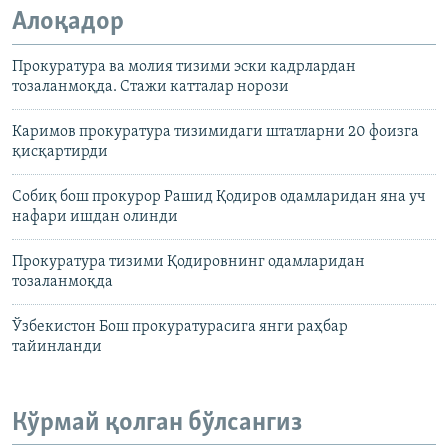
Алоқадор
Прокуратура ва молия тизими эски кадрлардан
тозаланмоқда. Стажи катталар норози
Каримов прокуратура тизимидаги штатларни 20 фоизга
қисқартирди
Собиқ бош прокурор Рашид Қодиров одамларидан яна уч
нафари ишдан олинди
Прокуратура тизими Қодировнинг одамларидан
тозаланмоқда
Ўзбекистон Бош прокуратурасига янги раҳбар
тайинланди
Кўрмай қолган бўлсангиз