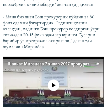
порахўрлик қилиб юборди" дея танқид қилган.
- Мана биз янги Бош прокурорни қўйдик ва 80
фоиз одамни ўзгартирдик. Олдинги қолган
ахлатдан¸ олдинги Бош прокурор қолдирган ўғри
тизимдан 20-15 фоиз одамлар юрипти. Буларни
барибир ўзгартирамиз охиригача¸" деган эди
жумладан Мирзиëев.
Шавкат Мирзиеев 7 январ 2017 прокуратура ходимлари олдиди чиқиши
билан
Озодлик радиоси
Айни дамда медиа-манба мавжуд эмас