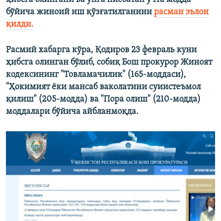
бўйича жиноий иш қўзғатилганини
расман эълон
қилди.
Расмий хабарга кўра, Қодиров 23 февраль куни
ҳибсга олинган бўлиб, собиқ Бош прокурор Жиноят
кодексининг "Товламачилик" (165-моддаси),
"Ҳокимият ёки мансаб ваколатини суиистеъмол
қилиш" (205-модда) ва "Пора олиш" (210-модда)
моддалари бўйича айбланмоқда.