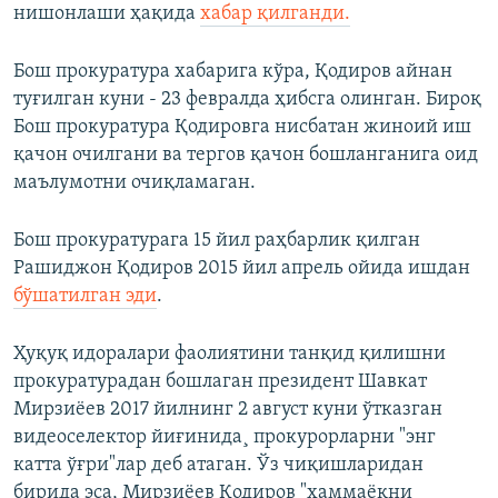
нишонлаши ҳақида
хабар қилганди.
Бош прокуратура хабарига кўра, Қодиров айнан
туғилган куни - 23 февралда ҳибсга олинган. Бироқ
Бош прокуратура Қодировга нисбатан жиноий иш
қачон очилгани ва тергов қачон бошланганига оид
маълумотни очиқламаган.
Бош прокуратурага 15 йил раҳбарлик қилган
Рашиджон Қодиров 2015 йил апрель ойида ишдан
бўшатилган эди
.
Ҳуқуқ идоралари фаолиятини танқид қилишни
прокуратурадан бошлаган президент Шавкат
Мирзиëев 2017 йилнинг 2 август куни ўтказган
видеоселектор йиғинида¸ прокурорларни "энг
катта ўғри"лар деб атаган. Ўз чиқишларидан
бирида эса, Мирзиёев Қодиров "ҳаммаёқни