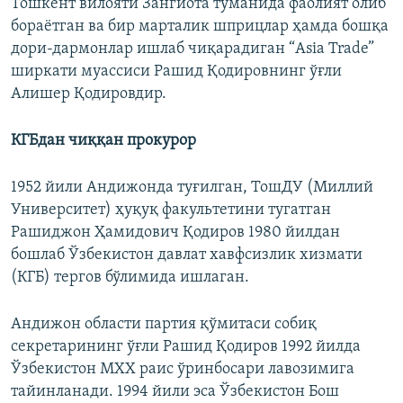
Тошкент вилояти Зангиота туманида фаолият олиб
бораëтган ва бир марталик шприцлар ҳамда бошқа
дори-дармонлар ишлаб чиқарадиган “Asia Trade”
ширкати муассиси Рашид Қодировнинг ўғли
Алишер Қодировдир.
КГБдан чиққан прокурор
1952 йили Андижонда туғилган, ТошДУ (Миллий
Университет) ҳуқуқ факультетини тугатган
Рашиджон Ҳамидович Қодиров 1980 йилдан
бошлаб Ўзбекистон давлат хавфсизлик хизмати
(КГБ) тергов бўлимида ишлаган.
Андижон области партия қўмитаси собиқ
секретарининг ўғли Рашид Қодиров 1992 йилда
Ўзбекистон МХХ раис ўринбосари лавозимига
тайинланади. 1994 йили эса Ўзбекистон Бош