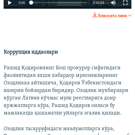
0:00
0:46:53
Бевосита линк
Коррупция иддаолари
Рашид Қодировнинг Бош прокурор сифатидаги
фаолиятидан яхши хабардор мулозимларнинг
Озодликка айтишича¸ Қодиров Ўзбекистондаги
яширин бойлардан биридир. Озодлик мухбирлари
кўрган Латвия кўчмас мулк реестларига доир
ҳужжатларга кўра, Рашид Қодиров оиласи бу
мамлакатда ҳашаматли уйларга эгалик қилади.
Озодлик тасарруфидаги маълумотларга кўра,