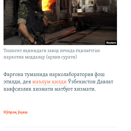
Тошкент яқинидаги завод печида ёқилаётган
наркотик моддалар (архив сурати)
Фарғона туманида нарколаборатория фош
этилди, дея
маълум қилди
Ўзбекистон Давлат
хавфсизлик хизмати матбуот хизмати.
Кўпроқ ўқиш