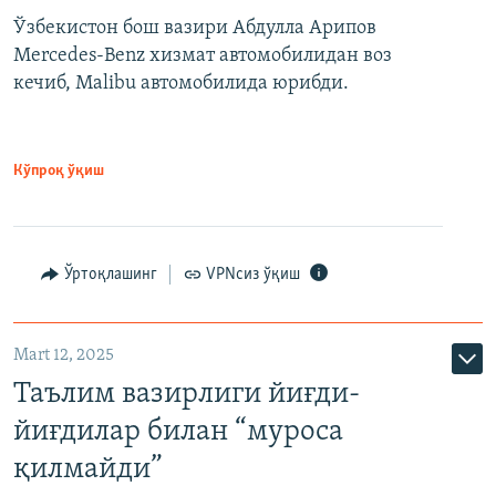
Ўзбекистон бош вазири Абдулла Арипов
Mercedes-Benz хизмат автомобилидан воз
кечиб, Malibu автомобилида юрибди.
Кўпроқ ўқиш
Ўртоқлашинг
VPNсиз ўқиш
Mart 12, 2025
Таълим вазирлиги йиғди-
йиғдилар билан “муроса
қилмайди”