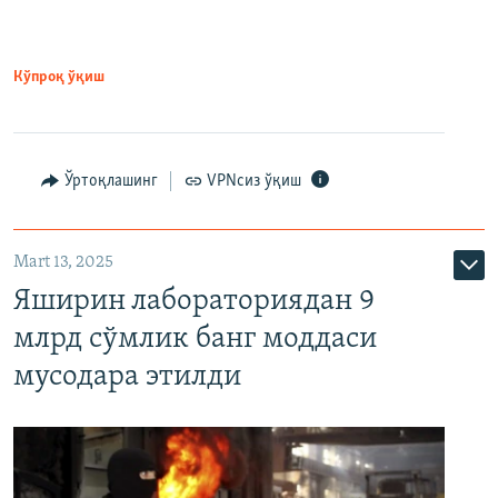
Кўпроқ ўқиш
Ўртоқлашинг
VPNсиз ўқиш
Mart 13, 2025
Яширин лабораториядан 9
млрд сўмлик банг моддаси
мусодара этилди