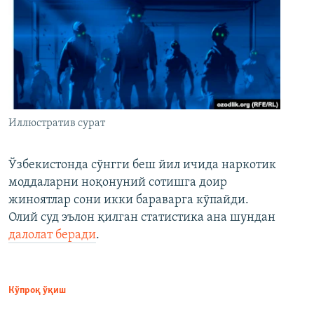
Иллюстратив сурат
Ўзбекистонда сўнгги беш йил ичида наркотик
моддаларни ноқонуний сотишга доир
жиноятлар сони икки бараварга кўпайди.
Олий суд эълон қилган статистика ана шундан
далолат беради
.
Кўпроқ ўқиш