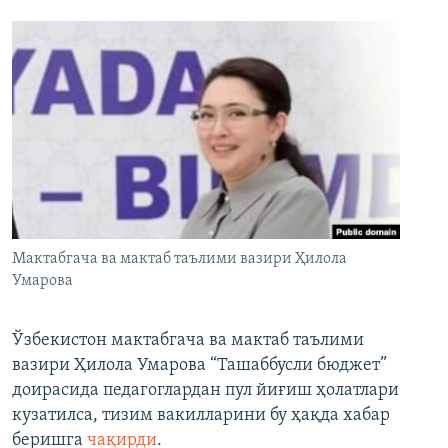
Мактабгача ва мактаб таълими вазири Ҳилола
Умарова
Ўзбекистон мактабгача ва мактаб таълими
вазири Ҳилола Умарова “Ташаббусли бюджет”
доирасида педагоглардан пул йиғиш ҳолатлари
кузатилса, тизим вакилларини бу ҳақда хабар
беришга
чақирди
.