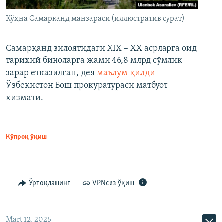
Кўҳна Самарқанд манзараси (иллюстратив сурат)
Самарқанд вилоятидаги XIX – XX асрларга оид
тарихий биноларга жами 46,8 млрд сўмлик
зарар етказилган, дея
маълум қилди
Ўзбекистон Бош прокуратураси матбуот
хизмати.
Кўпроқ ўқиш
Ўртоқлашинг
VPNсиз ўқиш
Mart 12, 2025