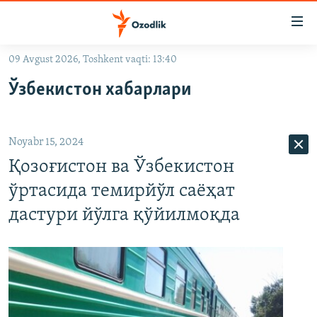
Линклар
Бош
мавзуларга
09 Avgust 2026, Toshkent vaqti: 13:40
ўтинг
OZODLIK SURISHTIRUVLARI
Асосий
Ўзбекистон хабарлари
OZODVIDEO
навигацияга
ўтинг
OZODARXIV
Қидиришга
Noyabr 15, 2024
ўтинг
На русском
Қозоғистон ва Ўзбекистон
ўртасида темирйўл саёҳат
ИЖТИМОИЙ ТАРМОҚЛАР
дастури йўлга қўйилмоқда
Озодлик бошқа тилларда