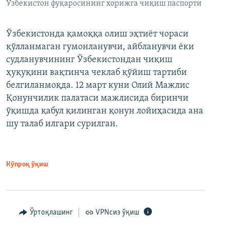
Ўзбекистон фуқаросининг хорижга чиқиш паспорти
Ўзбекистонда қамоққа олиш эҳтиёт чораси
қўлланмаган гумонланувчи, айбланувчи ёки
судланувчининг Ўзбекистондан чиқиш
ҳуқуқини вақтинча чеклаб қўйиш тартиби
белгиланмоқда. 12 март куни Олий Мажлис
Қонунчилик палатаси мажлисида биринчи
ўқишда қабул қилинган қонун лойиҳасида ана
шу талаб илгари сурилган.
Кўпроқ ўқиш
Ўртоқлашинг
VPNсиз ўқиш