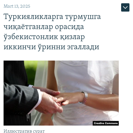
Mart 13, 2025
Туркияликларга турмушга
чиқаётганлар орасида
ўзбекистонлик қизлар
иккинчи ўринни эгаллади
Иллюстратив сурат