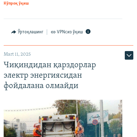
Кўпроқ ўқиш
Ўртоқлашинг
VPNсиз ўқиш
Mart 11, 2025
Чиқиндидан қарздорлар
электр энергиясидан
фойдалана олмайди