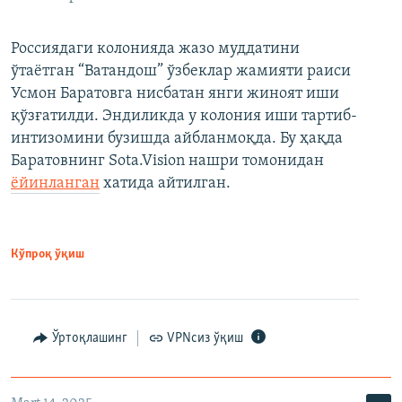
Россиядаги колонияда жазо муддатини
ўтаётган “Ватандош” ўзбеклар жамияти раиси
Усмон Баратовга нисбатан янги жиноят иши
қўзғатилди. Эндиликда у колония иши тартиб-
интизомини бузишда айбланмоқда. Бу ҳақда
Баратовнинг Sota.Vision нашри томонидан
ёйинланган
хатида айтилган.
Кўпроқ ўқиш
Ўртоқлашинг
VPNсиз ўқиш