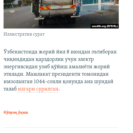
Иллюстратив сурат
Ўзбекистонда жорий йил 8 июндан эътиборан
чиқиндидан қарздорлик учун электр
энергиясидан узиб қўйиш амалиёти жорий
этилади. Мамлакат президенти томонидан
имзоланган 1044-сонли қонунда ана шундай
талаб
илгари сурилган
.
Кўпроқ ўқиш