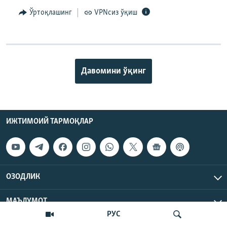
Ўртоқлашинг
VPNсиз ўқиш
Давомини ўқинг
ИЖТИМОИЙ ТАРМОҚЛАР
ОЗОДЛИК
МАЪЛУМОТ
РУС