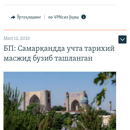
Ўртоқлашинг
VPNсиз ўқиш
Mart 12, 2025
БП: Самарқандда учта тарихий
масжид бузиб ташланган