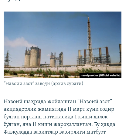
“Навоий азот” заводи (архив сурати)
Навоий шаҳрида жойлашган “Навоий азот”
акциядорлик жамиятида 11 март куни содир
бўлган портлаш натижасида 1 киши ҳалок
бўлган, яна 11 киши жароҳатланган. Бу ҳақда
Фавқулодда вазиятлар вазирлиги матбуот