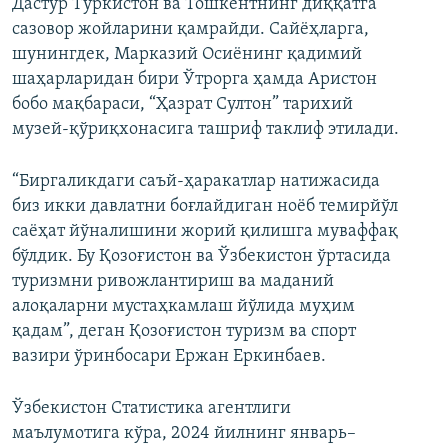
Дастур Туркистон ва Тошкентнинг диққатга
сазовор жойларини қамрайди. Сайёҳларга,
шунингдек, Марказий Осиёнинг қадимий
шаҳарларидан бири Ўтрорга ҳамда Аристон
бобо мақбараси, “Ҳазрат Султон” тарихий
музей-қўриқхонасига ташриф таклиф этилади.
“Биргаликдаги саъй-ҳаракатлар натижасида
биз икки давлатни боғлайдиган ноёб темирйўл
саёҳат йўналишини жорий қилишга муваффақ
бўлдик. Бу Қозоғистон ва Ўзбекистон ўртасида
туризмни ривожлантириш ва маданий
алоқаларни мустаҳкамлаш йўлида муҳим
қадам”, деган Қозоғистон туризм ва спорт
вазири ўринбосари Ержан Еркинбаев.
Ўзбекистон Статистика агентлиги
маълумотига кўра, 2024 йилнинг январь–