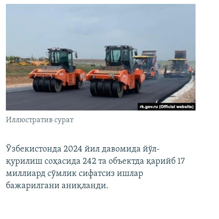
Иллюстратив сурат
Ўзбекистонда 2024 йил давомида йўл-
қурилиш соҳасида 242 та объектда қарийб 17
миллиард сўмлик сифатсиз ишлар
бажарилгани аниқланди.