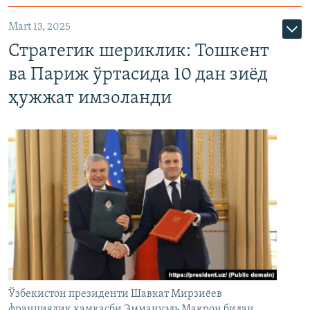
Mart 13, 2025
Стратегик шериклик: Тошкент
ва Париж ўртасида 10 дан зиёд
ҳужжат имзоланди
Ўзбекистон президенти Шавкат Мирзиёев
франциялик ҳамкасби Эммануэль Макрон билан,