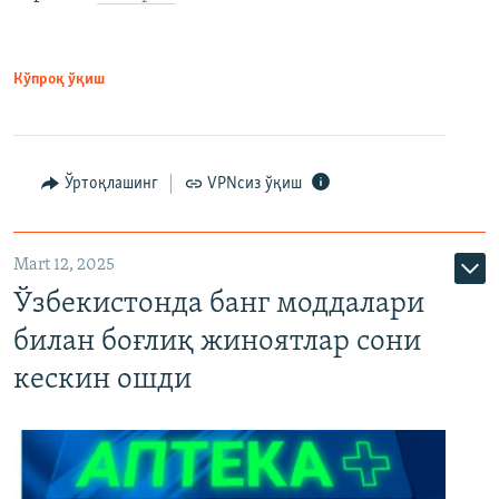
Кўпроқ ўқиш
Ўртоқлашинг
VPNсиз ўқиш
Mart 12, 2025
Ўзбекистонда банг моддалари
билан боғлиқ жиноятлар сони
кескин ошди