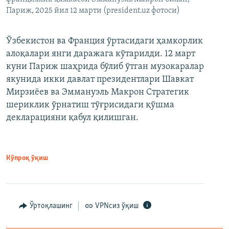
Париж, 2025 йил 12 марти (president.uz фотоси)
Ўзбекистон ва Франция ўртасидаги ҳамкорлик
алоқалари янги даражага кўтарилди. 12 март
куни Париж шаҳрида бўлиб ўтган музокаралар
якунида икки давлат президентлари Шавкат
Мирзиёев ва Эммануэль Макрон Стратегик
шериклик ўрнатиш тўғрисидаги қўшма
декларацияни қабул қилишган.
Кўпроқ ўқиш
Ўртоқлашинг
VPNсиз ўқиш