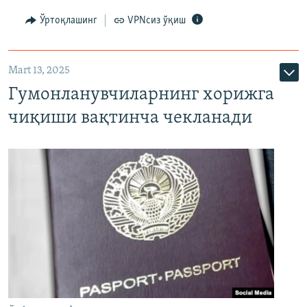
Ўртоқлашинг
VPNсиз ўқиш
Mart 13, 2025
Гумонланувчиларнинг хорижга
чиқиши вақтинча чекланади