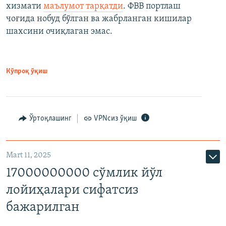
хизмати
маълумот тарқатди
. ФВВ портлаш
чоғида нобуд бўлган ва жабрланган кишилар
шахсини очиқлаган эмас.
Кўпроқ ўқиш
Ўртоқлашинг
VPNсиз ўқиш
Mart 11, 2025
17000000000 сўмлик йўл
лойиҳалари сифатсиз
бажарилган