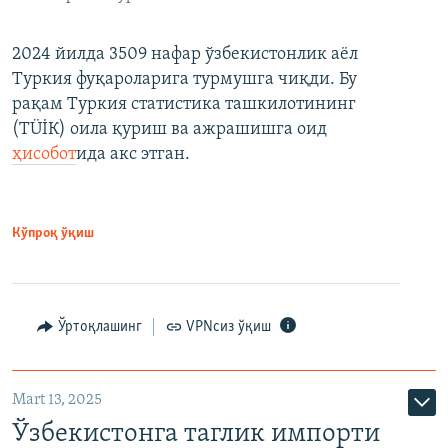
2024 йилда 3509 нафар ўзбекистонлик аёл
Туркия фуқароларига турмушга чиқди. Бу
рақам Туркия статистика ташкилотининг
(ТÜİК) оила қуриш ва ажрашишга оид
ҳисобот
ида акс этган.
Кўпроқ ўқиш
Ўртоқлашинг
VPNсиз ўқиш
Mart 13, 2025
Ўзбекистонга таглик импорти