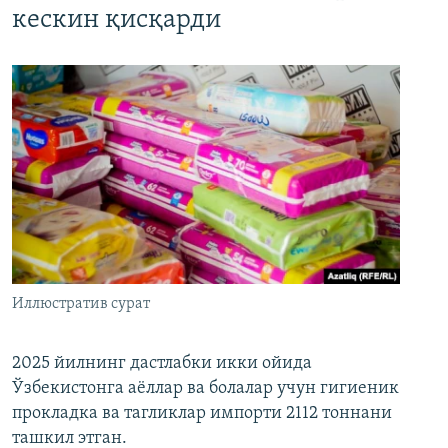
кескин қисқарди
Иллюстратив сурат
2025 йилнинг дастлабки икки ойида
Ўзбекистонга аёллар ва болалар учун гигиеник
прокладка ва тагликлар импорти 2112 тоннани
ташкил этган.