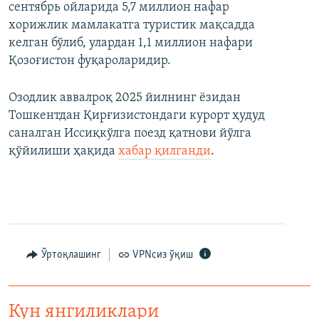
cентябрь ойларида 5,7 миллион нафар
хорижлик мамлакатга туристик мақсадда
келган бўлиб, улардан 1,1 миллион нафари
Қозоғистон фуқароларидир.
Озодлик аввалроқ 2025 йилнинг ёзидан
Тошкентдан Қирғизистондаги курорт ҳудуд
саналган Иссиқкўлга поезд қатнови йўлга
қўйилиши ҳақида
хабар қилганди
.
Ўртоқлашинг
VPNсиз ўқиш
Кун янгиликлари