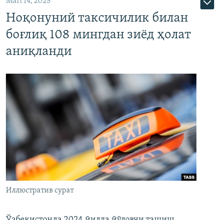
Mart 14, 2025
Ноқонуний таксичилик билан
боғлиқ 108 мингдан зиёд ҳолат
аниқланди
Иллюстратив сурат
Ўзбекистонда 2024 йилда йўловчи ташиш