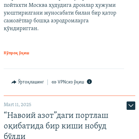
пойтахти Москва ҳудудига дронлар ҳужуми
уюштирилгани муносабати билан бир қатор
самолётлар бошқа аэродромларга
қўндиригган.
Кўпроқ ўқиш
Ўртоқлашинг
VPNсиз ўқиш
Mart 11, 2025
“Навоий азот”даги портлаш
оқибатида бир киши нобуд
бўлди