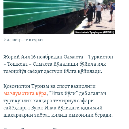
Иллюстратив сурат
Жорий йил 16 ноябридан Олмаота – Туркистон
– Тошкент – Олмаота йўналиши бўйича илк
темирйўл саёҳат дастури йўлга қўйилади.
Қозоғистон Туризм ва спорт вазирлиги
маълумотига кўра
, “Ипак йўли” деб аталган
тўрт кунлик халқаро темирйўл сафари
сайёҳларга Буюк Ипак йўлидаги қадимий
шаҳарларни зиёрат қилиш имконини беради.