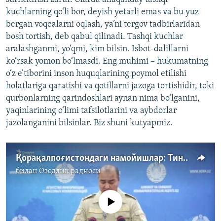
kuchlarning qo‘li bor, deyish yetarli emas va bu yuz
bergan voqealarni oqlash, ya’ni tergov tadbirlaridan
bosh tortish, deb qabul qilinadi. Tashqi kuchlar
aralashganmi, yo‘qmi, kim bilsin. Isbot-dalillarni
ko‘rsak yomon bo‘lmasdi. Eng muhimi – hukumatning
o‘z e’tiborini inson huquqlarining poymol etilishi
holatlariga qaratishi va qotillarni jazoga tortishidir, toki
qurbonlarning qarindoshlari aynan nima bo‘lganini,
yaqinlarining o‘limi tafsilotlarini va aybdorlar
jazolanganini bilsinlar. Biz shuni kutyapmiz.
Қорақалпоғистондаги намойишлар: Тинч аҳоли ва ҳукумат кучлари орасида қурбонлар бор - Мирзиёев
билан
Озодлик радиоси
Айни дамда медиа-манба мавжуд эмас