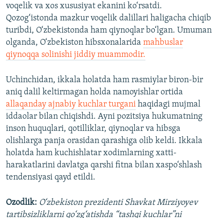
voqelik va xos xususiyat ekanini ko‘rsatdi.
Qozog‘istonda mazkur voqelik dalillari haligacha chiqib
turibdi, O‘zbekistonda ham qiynoqlar bo‘lgan. Umuman
olganda, O‘zbekiston hibsxonalarida
mahbuslar
qiynoqqa solinishi jiddiy muammodir.
Uchinchidan, ikkala holatda ham rasmiylar biron-bir
aniq dalil keltirmagan holda namoyishlar ortida
allaqanday ajnabiy kuchlar turgani
haqidagi mujmal
iddaolar bilan chiqishdi. Ayni pozitsiya hukumatning
inson huquqlari, qotilliklar, qiynoqlar va hibsga
olishlarga panja orasidan qarashiga olib keldi. Ikkala
holatda ham kuchishlatar xodimlarning xatti-
harakatlarini davlatga qarshi fitna bilan xaspo‘shlash
tendensiyasi qayd etildi.
Ozodlik:
O‘zbekiston prezidenti Shavkat Mirziyoyev
tartibsizliklarni qo‘zg‘atishda “tashqi kuchlar”ni