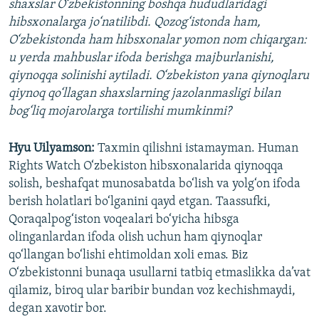
shaxslar O‘zbekistonning boshqa hududlaridagi
hibsxonalarga jo‘natilibdi. Qozog‘istonda ham,
O‘zbekistonda ham hibsxonalar yomon nom chiqargan:
u yerda mahbuslar ifoda berishga majburlanishi,
qiynoqqa solinishi aytiladi. O‘zbekiston yana qiynoqlaru
qiynoq qo‘llagan shaxslarning jazolanmasligi bilan
bog‘liq mojarolarga tortilishi mumkinmi?
Hyu Uilyamson:
Taxmin qilishni istamayman. Human
Rights Watch O‘zbekiston hibsxonalarida qiynoqqa
solish, beshafqat munosabatda bo‘lish va yolg‘on ifoda
berish holatlari bo‘lganini qayd etgan. Taassufki,
Qoraqalpog‘iston voqealari bo‘yicha hibsga
olinganlardan ifoda olish uchun ham qiynoqlar
qo‘llangan bo‘lishi ehtimoldan xoli emas. Biz
O‘zbekistonni bunaqa usullarni tatbiq etmaslikka da’vat
qilamiz, biroq ular baribir bundan voz kechishmaydi,
degan xavotir bor.