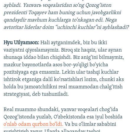
aybladi. Yanvarь voqealaridan so‘ng Qozog‘iston
prezidenti Toqayev ham buning uchun javobgarlikni
qandaydir mavhum kuchlarga to‘nkagan edi. Nega
avtoritar liderlar doim “uchinchi kuchlar”ni ayblashadi?
Hyu Uilyamson:
Hali aytganimdek, biz bu ikki
vaziyatni qiyoslamaymiz. Biroq siz haqsiz, ular aynan
shunaqa iddao bilan chiqishdi. Biz anig‘ini bilmaymiz,
mazkur bayonotlarda asos bor-yo‘qligi bo‘yicha
pozitsiyaga ega emasmiz. Lekin ular tashqi kuchlar
ishtirok etganiga dalil ko‘rsatishlari lozim, chunki aks
holda bu jamoatchilikni real muammodan chalg‘itish
strategiyasi, deb tushuniladi.
Real muammo shundaki, yanvar voqealari chog‘ida
Qozog‘istonda yuzlab, O‘zbekistonda esa iyul boshida
o‘nlab odam qurbon bo‘ldi.
Va bu o‘limlar sababini
surishtirish zarur. Ularda allaqanday tashqi