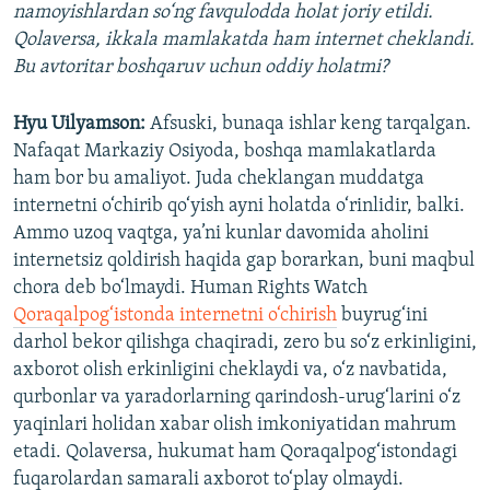
namoyishlardan so‘ng favqulodda holat joriy etildi.
Qolaversa, ikkala mamlakatda ham internet cheklandi.
Bu avtoritar boshqaruv uchun oddiy holatmi?
Hyu Uilyamson:
Afsuski, bunaqa ishlar keng tarqalgan.
Nafaqat Markaziy Osiyoda, boshqa mamlakatlarda
ham bor bu amaliyot. Juda cheklangan muddatga
internetni o‘chirib qo‘yish ayni holatda o‘rinlidir, balki.
Ammo uzoq vaqtga, ya’ni kunlar davomida aholini
internetsiz qoldirish haqida gap borarkan, buni maqbul
chora deb bo‘lmaydi. Human Rights Watch
Qoraqalpog‘istonda internetni o‘chirish
buyrug‘ini
darhol bekor qilishga chaqiradi, zero bu so‘z erkinligini,
axborot olish erkinligini cheklaydi va, o‘z navbatida,
qurbonlar va yaradorlarning qarindosh-urug‘larini o‘z
yaqinlari holidan xabar olish imkoniyatidan mahrum
etadi. Qolaversa, hukumat ham Qoraqalpog‘istondagi
fuqarolardan samarali axborot to‘play olmaydi.