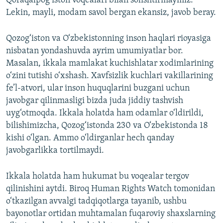
Qoraqalpog‘iston voqealari bilan solishtirmaymiz.
Lekin, mayli, modam savol bergan ekansiz, javob beray.
Qozog‘iston va O‘zbekistonning inson haqlari rioyasiga
nisbatan yondashuvda ayrim umumiyatlar bor.
Masalan, ikkala mamlakat kuchishlatar xodimlarining
o‘zini tutishi o‘xshash. Xavfsizlik kuchlari vakillarining
fe’l-atvori, ular inson huquqlarini buzgani uchun
javobgar qilinmasligi bizda juda jiddiy tashvish
uyg‘otmoqda. Ikkala holatda ham odamlar o‘ldirildi,
bilishimizcha, Qozog‘istonda 230 va O‘zbekistonda 18
kishi o‘lgan. Ammo o‘ldirganlar hech qanday
javobgarlikka tortilmaydi.
Ikkala holatda ham hukumat bu voqealar tergov
qilinishini aytdi. Biroq Human Rights Watch tomonidan
o‘tkazilgan avvalgi tadqiqotlarga tayanib, ushbu
bayonotlar ortidan muhtamalan fuqaroviy shaxslarning