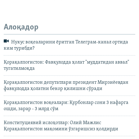
Алоқадор
Нукус воқеаларини ёритган Телеграм-канал ортида
ким турибди?
Қорақалпоғистон: Фавқулодда ҳолат "муддатидан аввал"
тугатилмоқда
Қорақалпоғистон депутатлари президент Мирзиёевдан
фавқулодда ҳолатни бекор қилишни сўради
Қорақалпоғистон воқеалари: Қурбонлар сони 3 нафарга
ошди, зарар - 3 млрд сўм
Конституциявий ислоҳотлар: Олий Мажлис
Қорақалпоғистон мақомини ўзгаришсиз қолдирди