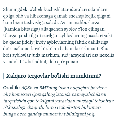
Shuningdek, o‘zbek kuchishlatar idoralari odamlarni
qo‘lga olib va hibsxonaga qamab shoshqaloqlik qilgani
ham bizni tashvishga soladi. Ayrim mahbuslarga
(kamida bittasiga) allaqachon ayblov e’lon qilingan.
Ularga qarshi ilgari surilgan ayblovlarning asoslari yoki
bu qadar jiddiy jinoiy ayblovlarning faktik dalillariga
doir ma’lumotlarni biz bilan baham ko‘rishmadi. Shu
bois ayblovlar juda mavhum, sud jarayonlari esa noxolis
va adolatsiz bo‘ladimi, deb qo‘rqaman.
Xalqaro tergovlar bo‘lishi mumkinmi?
Ozodlik:
AQSh va BMTning inson huquqlari bo‘yicha
oliy komissari Qoraqalpog‘istonda namoyishchilarni
tarqatishda qon to‘kilgani yuzasidan mustaqil tekshiruv
o‘tkazishga chaqirdi, biroq O‘zbekiston hukumati
bunga hech qanday munosabat bildirgani yo‘q.