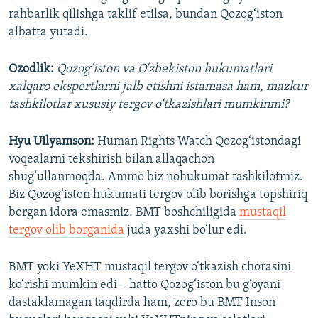
rahbarlik qilishga taklif etilsa, bundan Qozog‘iston
albatta yutadi.
Ozodlik:
Qozog‘iston va O‘zbekiston hukumatlari
xalqaro ekspertlarni jalb etishni istamasa ham, mazkur
tashkilotlar xususiy tergov o‘tkazishlari mumkinmi?
Hyu Uilyamson:
Human Rights Watch Qozog‘istondagi
voqealarni tekshirish bilan allaqachon
shug‘ullanmoqda. Ammo biz nohukumat tashkilotmiz.
Biz Qozog‘iston hukumati tergov olib borishga topshiriq
bergan idora emasmiz. BMT boshchiligida
mustaqil
tergov olib borganida
juda yaxshi bo‘lur edi.
BMT yoki YeXHT mustaqil tergov o‘tkazish chorasini
ko‘rishi mumkin edi – hatto Qozog‘iston bu g‘oyani
dastaklamagan taqdirda ham, zero bu BMT Inson