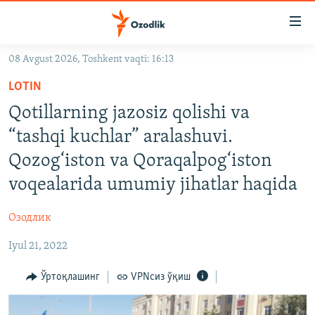
Линклар
Бош
мавзуларга
08 Avgust 2026, Toshkent vaqti: 16:13
ўтинг
OZODLIK SURISHTIRUVLARI
Асосий
LOTIN
OZODVIDEO
навигацияга
Qotillarning jazosiz qolishi va
ўтинг
OZODARXIV
“tashqi kuchlar” aralashuvi.
Қидиришга
ўтинг
Qozog‘iston va Qoraqalpog‘iston
На русском
voqealarida umumiy jihatlar haqida
ИЖТИМОИЙ ТАРМОҚЛАР
Озодлик
Iyul 21, 2022
Ўртоқлашинг
VPNсиз ўқиш
Озодлик бошқа тилларда