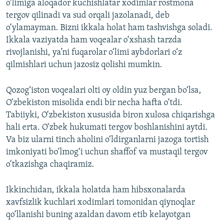
o‘limiga aloqador kuchishlatar xodimlar rostmona
tergov qilinadi va sud orqali jazolanadi, deb
o‘ylamayman. Bizni ikkala holat ham tashvishga soladi.
Ikkala vaziyatda ham voqealar o‘xshash tarzda
rivojlanishi, ya’ni fuqarolar o‘limi aybdorlari o‘z
qilmishlari uchun jazosiz qolishi mumkin.
Qozog‘iston voqealari olti oy oldin yuz bergan bo‘lsa,
O‘zbekiston misolida endi bir necha hafta o‘tdi.
Tabiiyki, O‘zbekiston xususida biron xulosa chiqarishga
hali erta. O‘zbek hukumati tergov boshlanishini aytdi.
Va biz ularni tinch aholini o‘ldirganlarni jazoga tortish
imkoniyati bo‘lmog‘i uchun shaffof va mustaqil tergov
o‘tkazishga chaqiramiz.
Ikkinchidan, ikkala holatda ham hibsxonalarda
xavfsizlik kuchlari xodimlari tomonidan qiynoqlar
qo‘llanishi buning azaldan davom etib kelayotgan