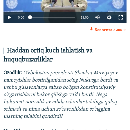
Auto
0:00
19:00
240p
Бевосита линк
360p
Auto
240p
360p
480p
480p
Haddan ortiq kuch ishlatish va
720p
huquqbuzarliklar
720p
1080p
1080p
Ozodlik:
O‘zbekiston prezidenti Shavkat Mirziyoyev
namoyishlar bostirilganidan so‘ng Nukusga bordi va
ushbu g‘alayonlarga sabab bo‘lgan konstitutsiyaviy
o‘zgartishlarni bekor qilishga va’da berdi. Nega
hukumat norozilik avvalida odamlar talabiga quloq
solmadi va nima uchun zo‘ravonlikdan so‘nggina
ularning talabini qondirdi?