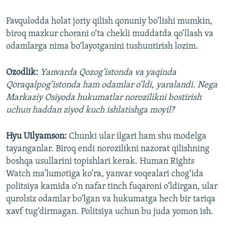
Favqulodda holat joriy qilish qonuniy bo‘lishi mumkin,
biroq mazkur chorani o‘ta chekli muddatda qo‘llash va
odamlarga nima bo‘layotganini tushuntirish lozim.
Ozodlik:
Yanvarda Qozog‘istonda va yaqinda
Qoraqalpog‘istonda ham odamlar o‘ldi, yaralandi. Nega
Markaziy Osiyoda hukumatlar norozilikni bostirish
uchun haddan ziyod kuch ishlatishga moyil?
Hyu Uilyamson:
Chunki ular ilgari ham shu modelga
tayanganlar. Biroq endi norozilikni nazorat qilishning
boshqa usullarini topishlari kerak. Human Rights
Watch ma’lumotiga ko‘ra, yanvar voqealari chog‘ida
politsiya kamida o‘n nafar tinch fuqaroni o‘ldirgan, ular
qurolsiz odamlar bo‘lgan va hukumatga hech bir tariqa
xavf tug‘dirmagan. Politsiya uchun bu juda yomon ish.