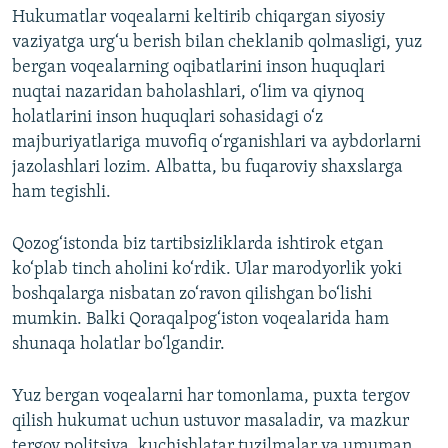
Hukumatlar voqealarni keltirib chiqargan siyosiy
vaziyatga urg‘u berish bilan cheklanib qolmasligi, yuz
bergan voqealarning oqibatlarini inson huquqlari
nuqtai nazaridan baholashlari, o‘lim va qiynoq
holatlarini inson huquqlari sohasidagi o‘z
majburiyatlariga muvofiq o‘rganishlari va aybdorlarni
jazolashlari lozim. Albatta, bu fuqaroviy shaxslarga
ham tegishli.
Qozog‘istonda biz tartibsizliklarda ishtirok etgan
ko‘plab tinch aholini ko‘rdik. Ular marodyorlik yoki
boshqalarga nisbatan zo‘ravon qilishgan bo‘lishi
mumkin. Balki Qoraqalpog‘iston voqealarida ham
shunaqa holatlar bo‘lgandir.
Yuz bergan voqealarni har tomonlama, puxta tergov
qilish hukumat uchun ustuvor masaladir, va mazkur
tergov politsiya, kuchishlatar tuzilmalar va umuman,