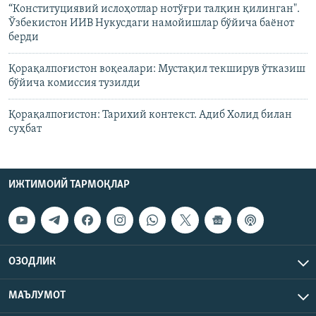
“Конституциявий ислоҳотлар нотўғри талқин қилинган".
Ўзбекистон ИИВ Нукусдаги намойишлар бўйича баёнот
берди
Қорақалпоғистон воқеалари: Мустақил текширув ўтказиш
бўйича комиссия тузилди
Қорақалпоғистон: Тарихий контекст. Адиб Холид билан
суҳбат
ИЖТИМОИЙ ТАРМОҚЛАР
ОЗОДЛИК
МАЪЛУМОТ