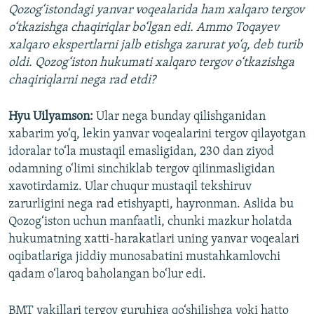
Qozog‘istondagi yanvar voqealarida ham xalqaro tergov
o‘tkazishga chaqiriqlar bo‘lgan edi. Ammo Toqayev
xalqaro ekspertlarni jalb etishga zarurat yo‘q, deb turib
oldi. Qozog‘iston hukumati xalqaro tergov o‘tkazishga
chaqiriqlarni nega rad etdi?
Hyu Uilyamson:
Ular nega bunday qilishganidan
xabarim yo‘q, lekin yanvar voqealarini tergov qilayotgan
idoralar to‘la mustaqil emasligidan, 230 dan ziyod
odamning o‘limi sinchiklab tergov qilinmasligidan
xavotirdamiz. Ular chuqur mustaqil tekshiruv
zarurligini nega rad etishyapti, hayronman. Aslida bu
Qozog‘iston uchun manfaatli, chunki mazkur holatda
hukumatning xatti-harakatlari uning yanvar voqealari
oqibatlariga jiddiy munosabatini mustahkamlovchi
qadam o‘laroq baholangan bo‘lur edi.
BMT vakillari tergov guruhiga qo‘shilishga yoki hatto