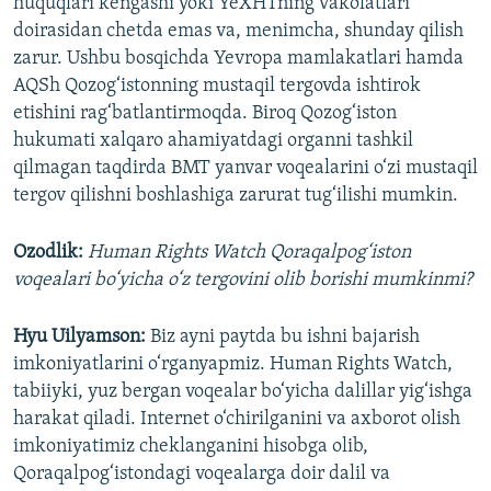
huquqlari kengashi yoki YeXHTning vakolatlari
doirasidan chetda emas va, menimcha, shunday qilish
zarur. Ushbu bosqichda Yevropa mamlakatlari hamda
AQSh Qozog‘istonning mustaqil tergovda ishtirok
etishini rag‘batlantirmoqda. Biroq Qozog‘iston
hukumati xalqaro ahamiyatdagi organni tashkil
qilmagan taqdirda BMT yanvar voqealarini o‘zi mustaqil
tergov qilishni boshlashiga zarurat tug‘ilishi mumkin.
Ozodlik:
Human Rights Watch Qoraqalpog‘iston
voqealari bo‘yicha o‘z tergovini olib borishi mumkinmi?
Hyu Uilyamson:
Biz ayni paytda bu ishni bajarish
imkoniyatlarini o‘rganyapmiz. Human Rights Watch,
tabiiyki, yuz bergan voqealar bo‘yicha dalillar yig‘ishga
harakat qiladi. Internet o‘chirilganini va axborot olish
imkoniyatimiz cheklanganini hisobga olib,
Qoraqalpog‘istondagi voqealarga doir dalil va