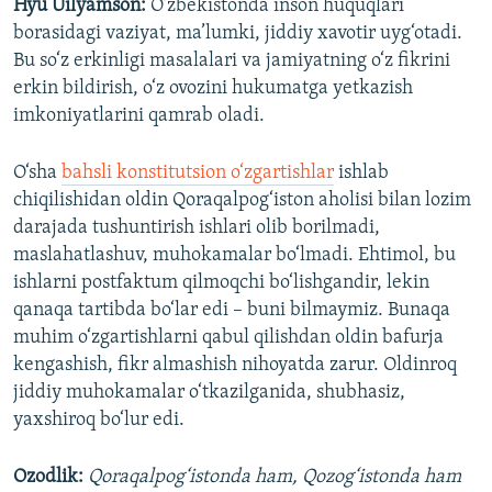
Hyu Uilyamson:
O‘zbekistonda inson huquqlari
borasidagi vaziyat, ma’lumki, jiddiy xavotir uyg‘otadi.
Bu so‘z erkinligi masalalari va jamiyatning o‘z fikrini
erkin bildirish, o‘z ovozini hukumatga yetkazish
imkoniyatlarini qamrab oladi.
O‘sha
bahsli konstitutsion o‘zgartishlar
ishlab
chiqilishidan oldin Qoraqalpog‘iston aholisi bilan lozim
darajada tushuntirish ishlari olib borilmadi,
maslahatlashuv, muhokamalar bo‘lmadi. Ehtimol, bu
ishlarni postfaktum qilmoqchi bo‘lishgandir, lekin
qanaqa tartibda bo‘lar edi – buni bilmaymiz. Bunaqa
muhim o‘zgartishlarni qabul qilishdan oldin bafurja
kengashish, fikr almashish nihoyatda zarur. Oldinroq
jiddiy muhokamalar o‘tkazilganida, shubhasiz,
yaxshiroq bo‘lur edi.
Ozodlik:
Qoraqalpog‘istonda ham, Qozog‘istonda ham