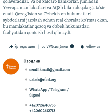
qolaveradilar. Va bu xalqaro hamkorlar, jumladan
Yevropa mamlakatlari va AQSh bilan aloqalarga ta’sir
etadi. Qozog‘iston va O‘zbekiston hukumatlari
aybdorlarni jazolash uchun real choralar ko‘rmas ekan,
bu mamlakatlar qozoq va o‘zbek hukumatlari
faoliyatidan qoniqish hosil qilmaydi.
Ўртоқлашинг
VPNсиз ўқиш
Follow us
Озодлик
ozodlikmail@gmail.com
uzbek@rferl.org
WhatsApp / Telegram /
Signal
+420724740755 |
+420602612713