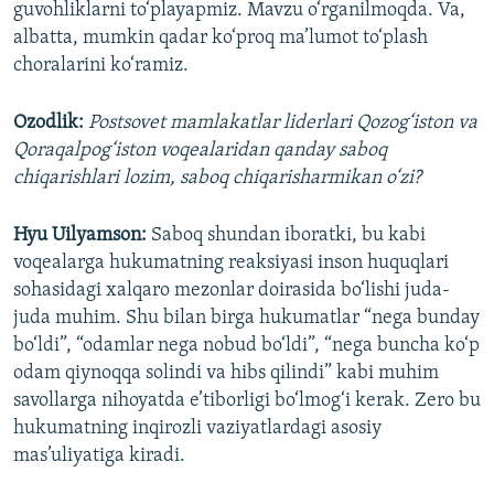
guvohliklarni to‘playapmiz. Mavzu o‘rganilmoqda. Va,
albatta, mumkin qadar ko‘proq ma’lumot to‘plash
choralarini ko‘ramiz.
Ozodlik:
Postsovet mamlakatlar liderlari Qozog‘iston va
Qoraqalpog‘iston voqealaridan qanday saboq
chiqarishlari lozim, saboq chiqarisharmikan o‘zi?
Hyu Uilyamson:
Saboq shundan iboratki, bu kabi
voqealarga hukumatning reaksiyasi inson huquqlari
sohasidagi xalqaro mezonlar doirasida bo‘lishi juda-
juda muhim. Shu bilan birga hukumatlar “nega bunday
bo‘ldi”, “odamlar nega nobud bo‘ldi”, “nega buncha ko‘p
odam qiynoqqa solindi va hibs qilindi” kabi muhim
savollarga nihoyatda e’tiborligi bo‘lmog‘i kerak. Zero bu
hukumatning inqirozli vaziyatlardagi asosiy
mas’uliyatiga kiradi.