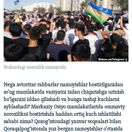
Nukusdagi norozilik namoyishi.
Nega avtoritar rahbarlar namoyishlar bostirilganidan
so‘ng mamlakatda vaziyatni izdan chiqarishga urinish
bo‘lganini iddao qilishadi va bunga tashqi kuchlarni
ayblashadi? Markaziy Osiyo mamlakatlarida ommaviy
norozilikni bostirishda haddan ortiq kuch ishlatilishi
sababi nima? Qozog‘istondagi yanvar voqealari bilan
Qoraqalpog‘istonda yuz bergan namoyishlar o‘rtasida