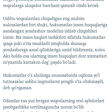
voqealarga aloqador barchani qamrab olishi kerak.
Ushbu voqealardan chiqadigan eng muhim
xulosalardan biri shuki, hukumatlar inson huquqlariga
asoslangan yondashuv modelini ishlab chiqishlari
lozim. Biz inson haqlari tashkiloti sifatida hukumatlar
qisqa yoki o‘rta muddatli istiqbolda shunaqa
yondashuvga amal qilishlariga umid bildiramiz, xolos.
Aks holda esa ularning inson huquqlari doir xizmatlari
ro‘yxatida kattakon dog‘ paydo bo‘ladi.
Hukumatlar o‘z aholisiga munosabatda oqilona yo‘l
tutmasalar ushbu inqirozlarni yengib o‘ta olishmaydi,
deb qo‘rqaman.
Odamlar esa yuz bergan voqealarning real aybdorlari
javobgarlikka tortilmaguncha norozi bo‘lib