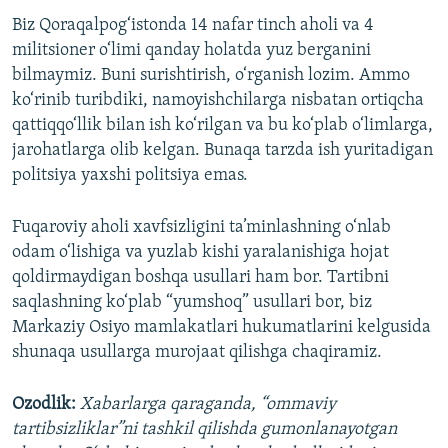
Biz Qoraqalpog‘istonda 14 nafar tinch aholi va 4
militsioner o‘limi qanday holatda yuz berganini
bilmaymiz. Buni surishtirish, o‘rganish lozim. Ammo
ko‘rinib turibdiki, namoyishchilarga nisbatan ortiqcha
qattiqqo‘llik bilan ish ko‘rilgan va bu ko‘plab o‘limlarga,
jarohatlarga olib kelgan. Bunaqa tarzda ish yuritadigan
politsiya yaxshi politsiya emas.
Fuqaroviy aholi xavfsizligini ta’minlashning o‘nlab
odam o‘lishiga va yuzlab kishi yaralanishiga hojat
qoldirmaydigan boshqa usullari ham bor. Tartibni
saqlashning ko‘plab “yumshoq” usullari bor, biz
Markaziy Osiyo mamlakatlari hukumatlarini kelgusida
shunaqa usullarga murojaat qilishga chaqiramiz.
Ozodlik:
Xabarlarga qaraganda, “ommaviy
tartibsizliklar”ni tashkil qilishda gumonlanayotgan