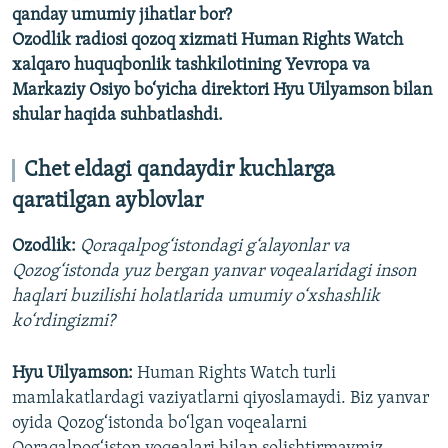
qanday umumiy jihatlar bor?
Ozodlik radiosi qozoq xizmati Human Rights Watch
xalqaro huquqbonlik tashkilotining Yevropa va
Markaziy Osiyo bo‘yicha direktori Hyu Uilyamson bilan
shular haqida suhbatlashdi.
Chet eldagi qandaydir kuchlarga
qaratilgan ayblovlar
Ozodlik:
Qoraqalpog‘istondagi g‘alayonlar va
Qozog‘istonda yuz bergan yanvar voqealaridagi inson
haqlari buzilishi holatlarida umumiy o‘xshashlik
ko‘rdingizmi?
Hyu Uilyamson:
Human Rights Watch turli
mamlakatlardagi vaziyatlarni qiyoslamaydi. Biz yanvar
oyida Qozog‘istonda bo‘lgan voqealarni