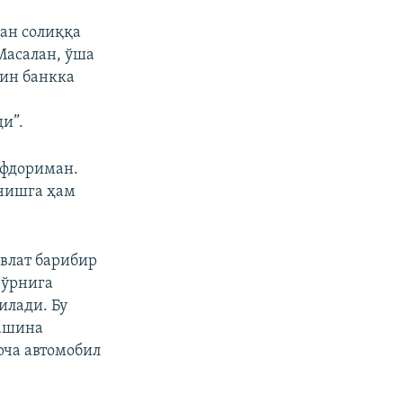
px
Кенглиги
px
Баландлик
ан солиққа
Масалан, ўша
йин банкка
и”.
афдориман.
ечишга ҳам
влат барибир
 ўрнига
илади. Бу
машина
рча автомобил