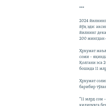
***
2024 йилнинг
йўқ эди: акс
йилнинг дека
200 мингдан 
Ҳукумат маъл
соми – яқинд
Қолгани эса 
бошида 11 мл
Ҳукумат соли
барибир тўла
“11 млрд сом 
қидирувга бер