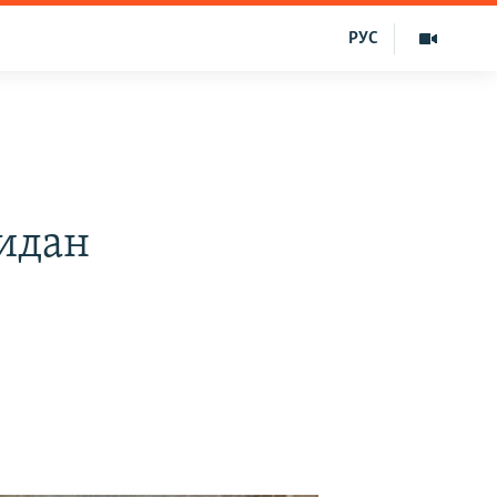
РУС
идан