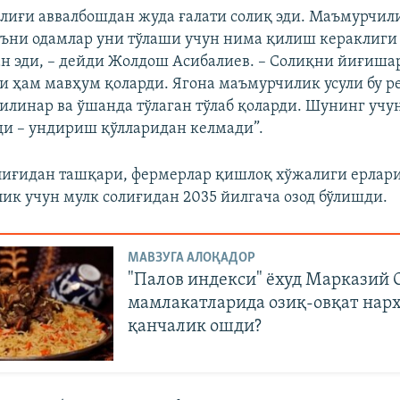
олиғи аввалбошдан жуда ғалати солиқ эди. Маъмурчил
ъни одамлар уни тўлаши учун нима қилиш кераклиги
н эди, – дейди Жолдош Асибалиев. – Солиқни йиғиша
и ҳам мавҳум қоларди. Ягона маъмурчилик усули бу р
қилинар ва ўшанда тўлаган тўлаб қоларди. Шунинг учу
и – ундириш қўлларидан келмади”.
лиғидан ташқари, фермерлар қишлоқ хўжалиги ерлар
ик учун мулк солиғидан 2035 йилгача озод бўлишди.
МАВЗУГА АЛОҚАДОР
"Палов индекси" ёхуд Марказий 
мамлакатларида озиқ-овқат нар
қанчалик ошди?