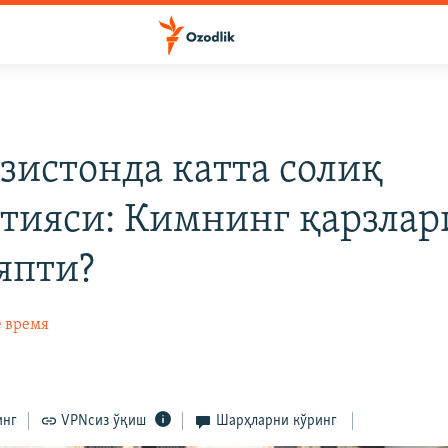
зистонда катта солиқ
тияси: Кимнинг қарзлар
япти?
е время
инг
VPNсиз ўқиш
Шарҳларни кўринг