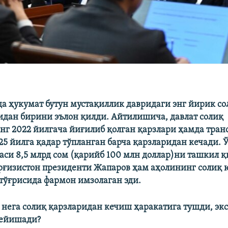
а ҳукумат бутун мустақиллик давридаги энг йирик со
дан бирини эълон қилди. Айтилишича, давлат солиқ
нг 2022 йилгача йиғилиб қолган қарзлари ҳамда тран
25 йилга қадар тўпланган барча қарзларидан кечади.
аси 8,5 млрд сом (қарийб 100 млн доллар)ни ташкил 
ғизистон президенти Жапаров ҳам аҳолининг солиқ
ўғрисида фармон имзолаган эди.
 нега солиқ қарзларидан кечиш ҳаракатига тушди, экс
дейишади?