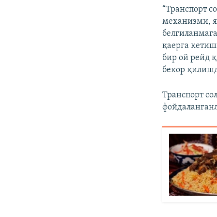
“Транспорт с
механизми, я
белгиланмага
қаерга кетиш
бир ой рейд 
бекор қилишд
Транспорт со
фойдаланганл