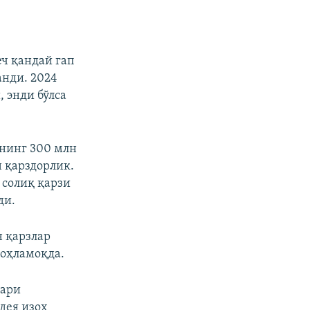
еч қандай гап
анди. 2024
 энди бўлса
унинг 300 млн
н қарздорлик.
 солиқ қарзи
ди.
н қарзлар
зоҳламоқда.
лари
 дея изоҳ