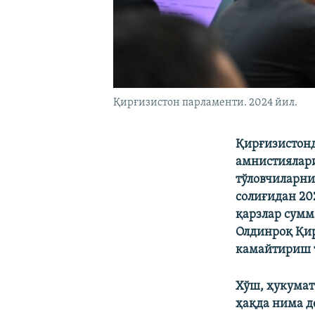
Қирғизистон парламенти. 2024 йил.
Қирғизистонд
амнистиялари
тўловчиларни
солиғидан 20
қарзлар сумм
Олдинроқ Қир
камайтириш т
Хўш, ҳукумат
ҳақда нима 