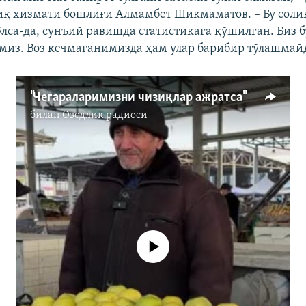
иқ хизмати бошлиғи Алмамбет Шикмаматов. – Бу соли
ўлса-да, сунъий равишда статистикага қўшилган. Биз б
миз. Воз кечмаганимизда ҳам улар барибир тўлашмай
"Чeгараларимизни чизиқлар ажратса"
билан
Озодлик радиоси
Айни дамда медиа-манба мавжуд
эмас