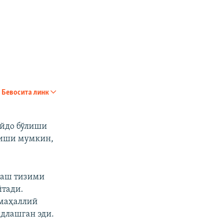
Бевосита линк
айдо бўлиши
тиши мумкин,
лаш тизими
йтади.
 маҳаллий
идлашган эди.