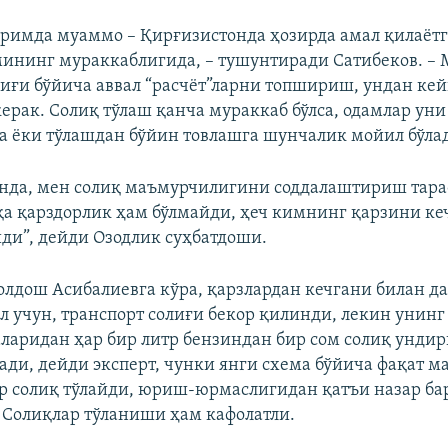
римда муаммо – Қирғизистонда ҳозирда амал қилаётг
ининг мураккаблигида, – тушунтиради Сатибеков. – 
лиғи бўйича аввал “расчёт”ларни топшириш, ундан ке
керак. Солиқ тўлаш қанча мураккаб бўлса, одамлар уни
 ёки тўлашдан бўйин товлашга шунчалик мойил бўлад
нда, мен солиқ маъмурчилигини соддалаштириш тар
а қарздорлик ҳам бўлмайди, ҳеч кимнинг қарзини к
ди”, дейди Озодлик суҳбатдоши.
лдош Асибалиевга кўра, қарзлардан кечгани билан да
л учун, транспорт солиғи бекор қилинди, лекин унинг
аларидан ҳар бир литр бензиндан бир сом солиқ ундир
лади, дейди эксперт, чунки янги схема бўйича фақат 
 солиқ тўлайди, юриш-юрмаслигидан қатъи назар ба
. Солиқлар тўланиши ҳам кафолатли.