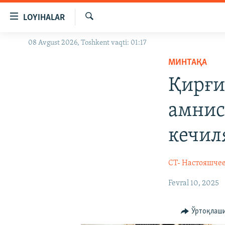
Линклар
LOYIHALAR
Бош
мавзуларга
Излаш
08 Avgust 2026, Toshkent vaqti: 01:17
OZODLIK SURISHTIRUVLARI
ўтинг
Асосий
МИНТАҚА
OZODVIDEO
навигацияга
Қирғи
OZODARXIV
ўтинг
Қидиришга
амнис
ўтинг
кечил
CT- Настояшче
Fevral 10, 2025
Ўртоқлаш