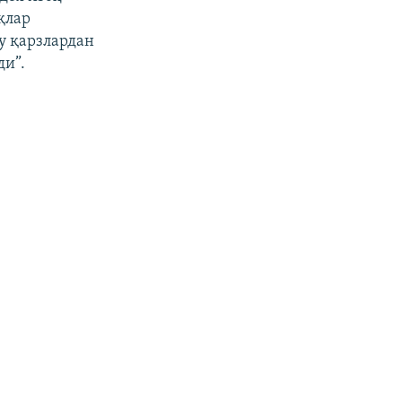
қлар
у қарзлардан
ди”.