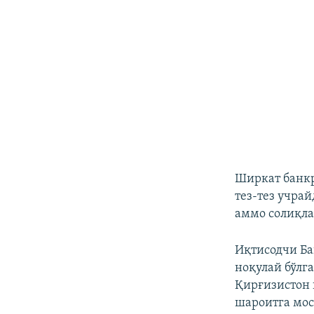
Ширкат банкр
тез-тез учра
аммо солиқла
Иқтисодчи Ба
ноқулай бўлг
Қирғизистон 
шароитга мос