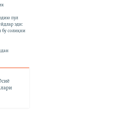
ик
рдию пул
ейдлар эди:
н бу солиқни
идан
Осиё
хлари