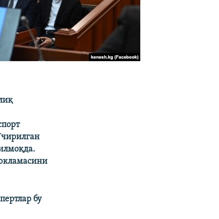
лиқ
спорт
 Ўчирилган
қилмоқда.
 юкламасини
пертлар бу