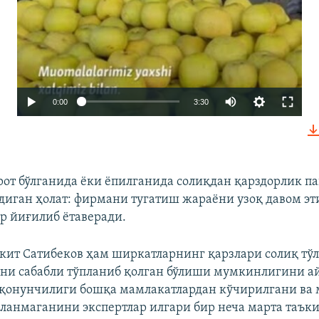
Auto
0:00
3:30
240p
360p
480p
от бўлганида ёки ёпилганида солиқдан қарздорлик п
йдиган ҳолат: фирмани тугатиш жараёни узоқ давом э
720p
р йиғилиб ётаверади.
1080p
кит Сатибеков ҳам ширкатларнинг қарзлари солиқ тў
Auto
240p
360p
480p
ани сабабли тўпланиб қолган бўлиши мумкинлигини а
қонунчилиги бошқа мамлакатлардан кўчирилгани ва
720p
1080p
ланмаганини экспертлар илгари бир неча марта таък