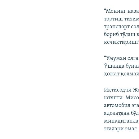
“Менинг наза
тортиш тизим
транспорт со
бориб тўлаш 
кечиктиришга
“Умуман олга
Ўшанда бунақ
ҳожат қолмай
Иқтисодчи Жо
ютяпти. Мисо
автомобил эг
адолатдан бў
минадиганлар
эгалари эмас