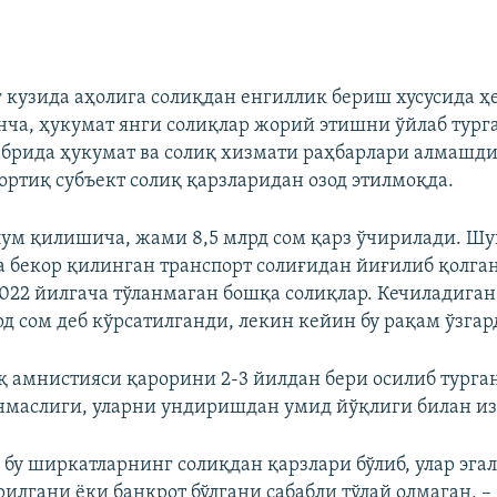
 кузида аҳолига солиқдан енгиллик бериш хусусида ҳ
инча, ҳукумат янги солиқлар жорий этишни ўйлаб тург
брида ҳукумат ва солиқ хизмати раҳбарлари алмашди,
ортиқ субъект солиқ қарзларидан озод этилмоқда.
ум қилишича, жами 8,5 млрд сом қарз ўчирилади. Ш
а бекор қилинган транспорт солиғидан йиғилиб қолга
2022 йилгача тўланмаган бошқа солиқлар. Кечиладиган
рд сом деб кўрсатилганди, лекин кейин бу рақам ўзгар
қ амнистияси қарорини 2-3 йилдан бери осилиб турга
нмаслиги, уларни ундиришдан умид йўқлиги билан и
– бу ширкатларнинг солиқдан қарзлари бўлиб, улар эга
илгани ёки банкрот бўлгани сабабли тўлай олмаган, –