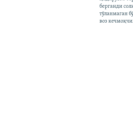
берганди сол
тўланмаган б
воз кечмоқчи