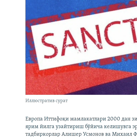
Иллюстратив сурат
Европа Иттифоқи мамлакатлари 2000 дан з
ярим йилга узайтириш бўйича келишувга э
тадбиркорлар Алишер Усмонов ва Михаил 