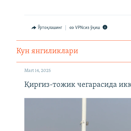
Ўртоқлашинг
VPNсиз ўқиш
Кун янгиликлари
Mart 14, 2025
Қирғиз-тожик чегарасида ик