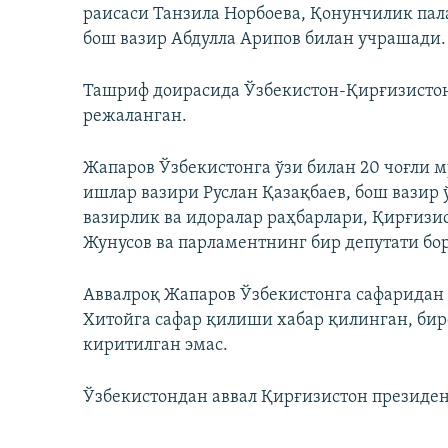
раисаси Танзила Норбоева, Қонунчилик па
бош вазир Абдулла Арипов билан учрашади.
Ташриф доирасида Ўзбекистон-Қирғизисто
режаланган.
Жапаров Ўзбекистонга ўзи билан 20 чоғли м
ишлар вазири Руслан Қазақбаев, бош вазир
вазирлик ва идоралар раҳбарлари, Қирғиз
Жунусов ва парламентнинг бир депутати бор
Аввалроқ Жапаров Ўзбекистонга сафаридан
Хитойга сафар қилиши хабар қилинган, би
киритилган эмас.
Ўзбекистондан аввал Қирғизистон президент