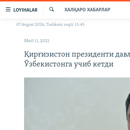
Линклар
ХАЛҚАРО ХАБАРЛАР
LOYIHALAR
Бош
мавзуларга
Излаш
07 Avgust 2026, Toshkent vaqti: 15:45
OZODLIK SURISHTIRUVLARI
ўтинг
Асосий
OZODVIDEO
Mart 11, 2021
навигацияга
OZODARXIV
ўтинг
Қирғизистон президенти дав
Қидиришга
Ўзбекистонга учиб кетди
ўтинг