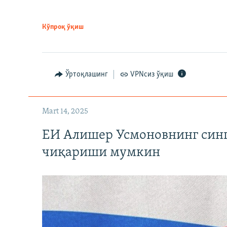
Кўпроқ ўқиш
Ўртоқлашинг
VPNсиз ўқиш
Mart 14, 2025
ЕИ Алишер Усмоновнинг син
чиқариши мумкин