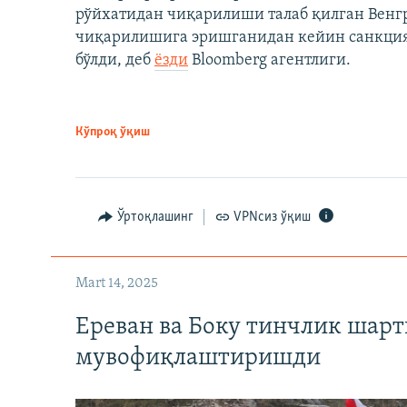
рўйхатидан чиқарилиши талаб қилган Венгр
чиқарилишига эришганидан кейин санкция
бўлди, деб
ёзди
Bloomberg агентлиги.
Кўпроқ ўқиш
Ўртоқлашинг
VPNсиз ўқиш
Mart 14, 2025
Ереван ва Боку тинчлик шар
мувофиқлаштиришди