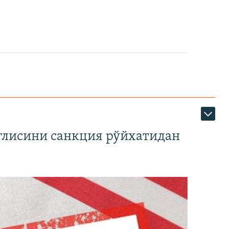
глисини санкция рўйхатидан