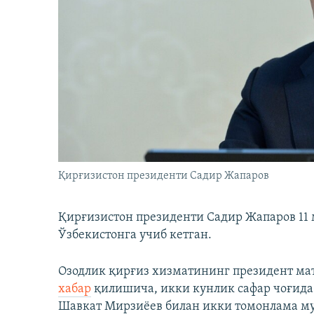
Қирғизистон президенти Садир Жапаров
Қирғизистон президенти Садир Жапаров 11 
Ўзбекистонга учиб кетган.
Озодлик қирғиз хизматининг президент мат
хабар
қилишича, икки кунлик сафар чоғида
Шавкат Мирзиёев билан икки томонлама муз