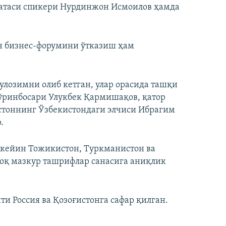
латаси спикери Нурдинжон Исмоилов ҳамда
н бизнес-форумини ўтказиш ҳам
улозимни олиб кетган, улар орасида ташқи
 ўринбосари Улукбек Қармишақов, қатор
истоннинг Ўзбекистондаги элчиси Ибрагим
.
 кейин Тожикистон, Туркманистон ва
роқ мазкур ташрифлар санасига аниқлик
и Россия ва Қозоғистонга сафар қилган.