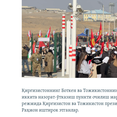
Қирғизистоннинг Боткен ва Тожикистоннинг
иккита назорат-ўтказиш пункти очилиш мар
режмида Қирғизистон ва Тожикистон през
Раҳмон иштирок этганлар.