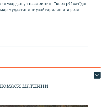
ия улардан уч нафарининг “қора рўйхат”дан
лар муддатининг узайтирилишига рози
тномаси матнини