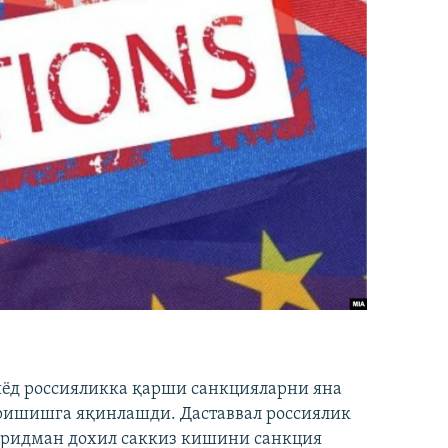
иёд россияликка қарши санкцияларни яна
ришишга яқинлашди. Даставвал россиялик
Фридман дохил саккиз кишини санкция