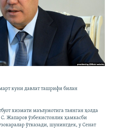
март куни давлат ташрифи билан
буот хизмати маълумотига таянган ҳолда
 С. Жапаров ўзбекистонлик ҳамкасби
окаралар ўтказади, шунингдек, у Сенат