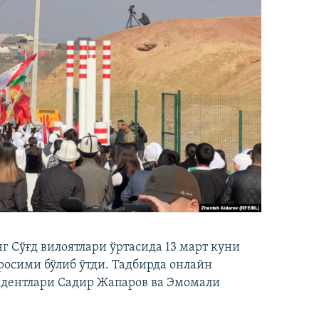
 Сўғд вилоятлари ўртасида 13 март куни
осими бўлиб ўтди. Тадбирда онлайн
идентлари Садир Жапаров ва Эмомали