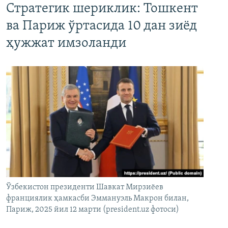
Стратегик шериклик: Тошкент
ва Париж ўртасида 10 дан зиёд
ҳужжат имзоланди
Ўзбекистон президенти Шавкат Мирзиёев
франциялик ҳамкасби Эммануэль Макрон билан,
Париж, 2025 йил 12 марти (president.uz фотоси)