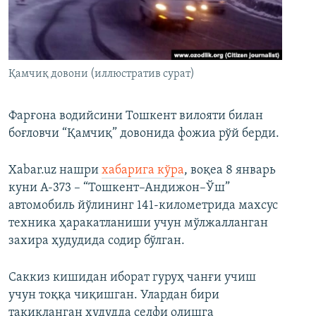
Қамчиқ довони (иллюстратив сурат)
Фарғона водийсини Тошкент вилояти билан
боғловчи “Қамчиқ” довонида фожиа рўй берди.
Xabar.uz нашри
хабарига кўра
, воқеа 8 январь
куни А-373 – “Тошкент–Андижон–Ўш”
автомобиль йўлининг 141-километрида махсус
техника ҳаракатланиши учун мўлжалланган
захира ҳудудида содир бўлган.
Cаккиз кишидан иборат гуруҳ чанғи учиш
учун тоққа чиқишган. Улардан бири
тақиқланган ҳудудда селфи олишга