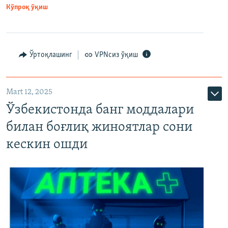
Кўпроқ ўқиш
Ўртоқлашинг
VPNсиз ўқиш
Mart 12, 2025
Ўзбекистонда банг моддалари
билан боғлиқ жиноятлар сони
кескин ошди