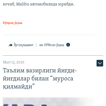
кечиб, Malibu автомобилида юрибди.
Кўпроқ ўқиш
Ўртоқлашинг
VPNсиз ўқиш
Mart 12, 2025
Таълим вазирлиги йиғди-
йиғдилар билан “муроса
қилмайди”