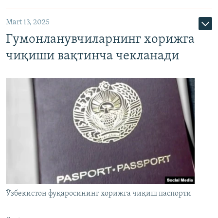
Mart 13, 2025
Гумонланувчиларнинг хорижга
чиқиши вақтинча чекланади
Ўзбекистон фуқаросининг хорижга чиқиш паспорти