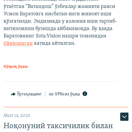
ўтаётган “Ватандош” ўзбеклар жамияти раиси
Усмон Баратовга нисбатан янги жиноят иши
қўзғатилди. Эндиликда у колония иши тартиб-
интизомини бузишда айбланмоқда. Бу ҳақда
Баратовнинг Sota.Vision нашри томонидан
ёйинланган
хатида айтилган.
Кўпроқ ўқиш
Ўртоқлашинг
VPNсиз ўқиш
Mart 14, 2025
Ноқонуний таксичилик билан