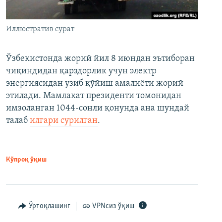
Иллюстратив сурат
Ўзбекистонда жорий йил 8 июндан эътиборан
чиқиндидан қарздорлик учун электр
энергиясидан узиб қўйиш амалиёти жорий
этилади. Мамлакат президенти томонидан
имзоланган 1044-сонли қонунда ана шундай
талаб
илгари сурилган
.
Кўпроқ ўқиш
Ўртоқлашинг
VPNсиз ўқиш