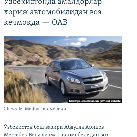
Ўзбекистонда амалдорлар
хориж автомобилидан воз
кечмоқда — ОАВ
Chevrolet Malibu автомобили
Ўзбекистон бош вазири Абдулла Арипов
Mercedes-Benz хизмат автомобилидан воз