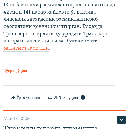
18 та баённома расмийлаштирилган, натижада
42 минг 141 нафар ҳайдовчи ўз вақтида
лицензия варақасини расмийлаштириб,
фаолиятини қонунийлаштирган. Бу ҳақда
Транспорт вазирлиги ҳузуридаги Транспорт
назорати инспекцияси матбуот хизмати
маълумот тарқатди
.
Кўпроқ ўқиш
Ўртоқлашинг
VPNсиз ўқиш
Mart 13, 2025