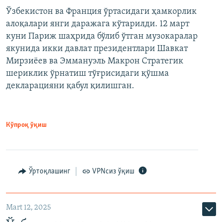
Ўзбекистон ва Франция ўртасидаги ҳамкорлик
алоқалари янги даражага кўтарилди. 12 март
куни Париж шаҳрида бўлиб ўтган музокаралар
якунида икки давлат президентлари Шавкат
Мирзиёев ва Эммануэль Макрон Стратегик
шериклик ўрнатиш тўғрисидаги қўшма
декларацияни қабул қилишган.
Кўпроқ ўқиш
Ўртоқлашинг
VPNсиз ўқиш
Mart 12, 2025