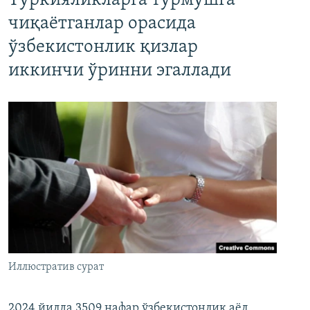
Туркияликларга турмушга
чиқаётганлар орасида
ўзбекистонлик қизлар
иккинчи ўринни эгаллади
Иллюстратив сурат
2024 йилда 3509 нафар ўзбекистонлик аёл