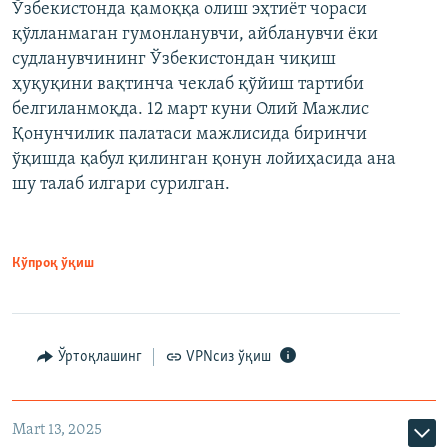
Ўзбекистонда қамоққа олиш эҳтиёт чораси
қўлланмаган гумонланувчи, айбланувчи ёки
судланувчининг Ўзбекистондан чиқиш
ҳуқуқини вақтинча чеклаб қўйиш тартиби
белгиланмоқда. 12 март куни Олий Мажлис
Қонунчилик палатаси мажлисида биринчи
ўқишда қабул қилинган қонун лойиҳасида ана
шу талаб илгари сурилган.
Кўпроқ ўқиш
Ўртоқлашинг
VPNсиз ўқиш
Mart 13, 2025