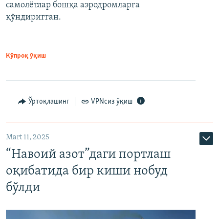
самолётлар бошқа аэродромларга
қўндиригган.
Кўпроқ ўқиш
Ўртоқлашинг
VPNсиз ўқиш
Mart 11, 2025
“Навоий азот”даги портлаш
оқибатида бир киши нобуд
бўлди