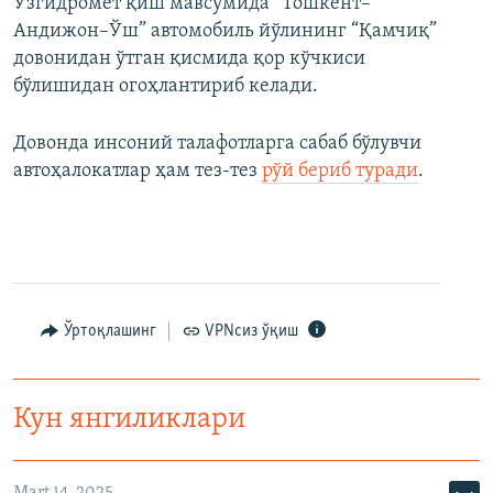
Ўзгидромет қиш мавсумида “Тошкент–
Андижон–Ўш” автомобиль йўлининг “Қамчиқ”
довонидан ўтган қисмида қор кўчкиси
бўлишидан огоҳлантириб келади.
Довонда инсоний талафотларга сабаб бўлувчи
автоҳалокатлар ҳам тез-тез
рўй бериб туради
.
Ўртоқлашинг
VPNсиз ўқиш
Кун янгиликлари