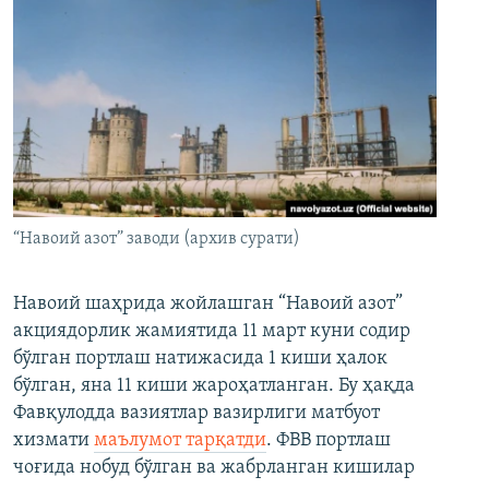
“Навоий азот” заводи (архив сурати)
Навоий шаҳрида жойлашган “Навоий азот”
акциядорлик жамиятида 11 март куни содир
бўлган портлаш натижасида 1 киши ҳалок
бўлган, яна 11 киши жароҳатланган. Бу ҳақда
Фавқулодда вазиятлар вазирлиги матбуот
хизмати
маълумот тарқатди
. ФВВ портлаш
чоғида нобуд бўлган ва жабрланган кишилар