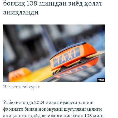
боғлиқ 108 мингдан зиёд ҳолат
аниқланди
Иллюстратив сурат
Ўзбекистонда 2024 йилда йўловчи ташиш
фаолияти билан ноқонуний шуғулланганлиги
аниқланган ҳайдовчиларга нисбатан 108 минг