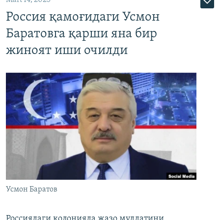
Mart 14, 2025
Россия қамоғидаги Усмон
Баратовга қарши яна бир
жиноят иши очилди
Усмон Баратов
Россиядаги колонияда жазо муддатини