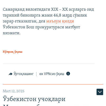
Самарқанд вилоятидаги XIX – XX асрларга оид
тарихий биноларга жами 46,8 млрд сўмлик
зарар етказилган, дея
маълум қилди
Ўзбекистон Бош прокуратураси матбуот
хизмати.
Кўпроқ ўқиш
Ўртоқлашинг
VPNсиз ўқиш
Mart 12, 2025
Ўзбекистон учоқлари