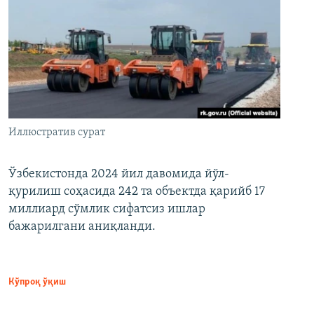
Иллюстратив сурат
Ўзбекистонда 2024 йил давомида йўл-
қурилиш соҳасида 242 та объектда қарийб 17
миллиард сўмлик сифатсиз ишлар
бажарилгани аниқланди.
Кўпроқ ўқиш