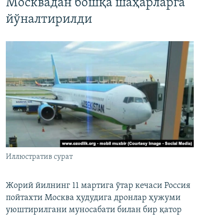
Москвадан бошқа шаҳарларга
йўналтирилди
Иллюстратив сурат
Жорий йилнинг 11 мартига ўтар кечаси Россия
пойтахти Москва ҳудудига дронлар ҳужуми
уюштирилгани муносабати билан бир қатор