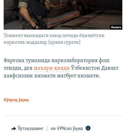
Тошкент яқинидаги завод печида ёқилаётган
наркотик моддалар (архив сурати)
Фарғона туманида нарколаборатория фош
этилди, дея
маълум қилди
Ўзбекистон Давлат
хавфсизлик хизмати матбуот хизмати.
Кўпроқ ўқиш
Ўртоқлашинг
VPNсиз ўқиш