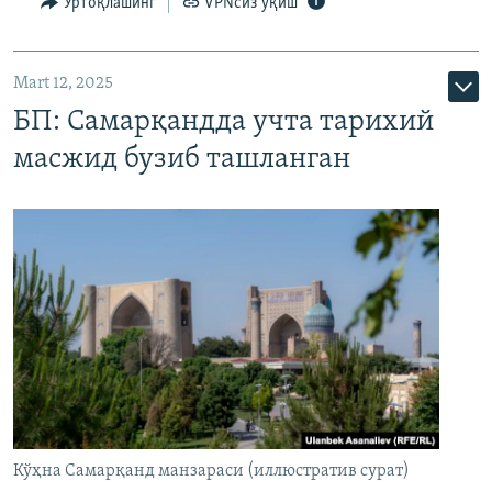
Ўртоқлашинг
VPNсиз ўқиш
Mart 12, 2025
БП: Самарқандда учта тарихий
масжид бузиб ташланган
Кўҳна Самарқанд манзараси (иллюстратив сурат)