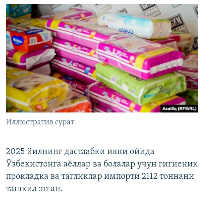
Иллюстратив сурат
2025 йилнинг дастлабки икки ойида
Ўзбекистонга аёллар ва болалар учун гигиеник
прокладка ва тагликлар импорти 2112 тоннани
ташкил этган.