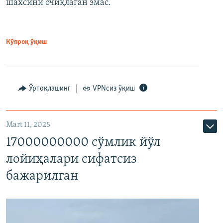
шахсини очиқлаган эмас.
Кўпроқ ўқиш
Ўртоқлашинг
VPNсиз ўқиш
Mart 11, 2025
17000000000 сўмлик йўл
лойиҳалари сифатсиз
бажарилган