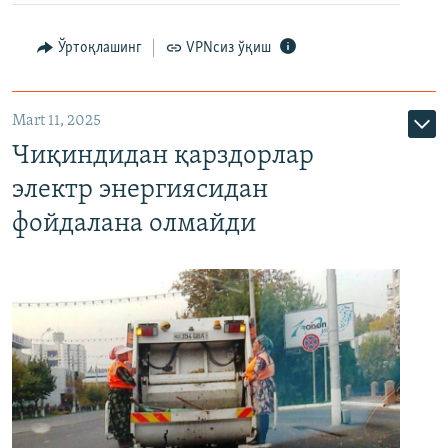
Ўртоқлашинг
VPNсиз ўқиш
Mart 11, 2025
Чиқиндидан қарздорлар
электр энергиясидан
фойдалана олмайди