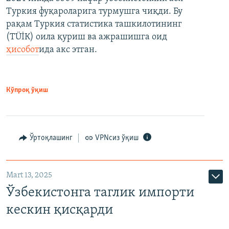
Туркия фуқароларига турмушга чиқди. Бу
рақам Туркия статистика ташкилотининг
(ТÜİК) оила қуриш ва ажрашишга оид
ҳисобот
ида акс этган.
Кўпроқ ўқиш
Ўртоқлашинг
VPNсиз ўқиш
Mart 13, 2025
Ўзбекистонга таглик импорти
кескин қисқарди