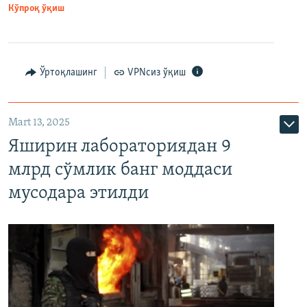
Кўпроқ ўқиш
Ўртоқлашинг
VPNсиз ўқиш
Mart 13, 2025
Яширин лабораториядан 9
млрд сўмлик банг моддаси
мусодара этилди