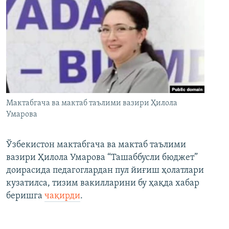
Мактабгача ва мактаб таълими вазири Ҳилола
Умарова
Ўзбекистон мактабгача ва мактаб таълими
вазири Ҳилола Умарова “Ташаббусли бюджет”
доирасида педагоглардан пул йиғиш ҳолатлари
кузатилса, тизим вакилларини бу ҳақда хабар
беришга
чақирди
.