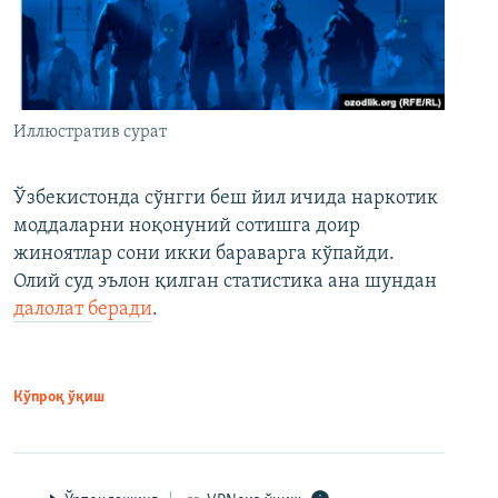
Иллюстратив сурат
Ўзбекистонда сўнгги беш йил ичида наркотик
моддаларни ноқонуний сотишга доир
жиноятлар сони икки бараварга кўпайди.
Олий суд эълон қилган статистика ана шундан
далолат беради
.
Кўпроқ ўқиш