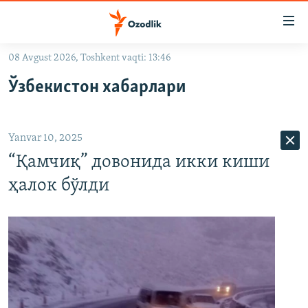
Линклар
Бош
мавзуларга
08 Avgust 2026, Toshkent vaqti: 13:46
ўтинг
OZODLIK SURISHTIRUVLARI
Асосий
Ўзбекистон хабарлари
OZODVIDEO
навигацияга
ўтинг
OZODARXIV
Қидиришга
Yanvar 10, 2025
ўтинг
На русском
“Қамчиқ” довонида икки киши
ҳалок бўлди
ИЖТИМОИЙ ТАРМОҚЛАР
Озодлик бошқа тилларда