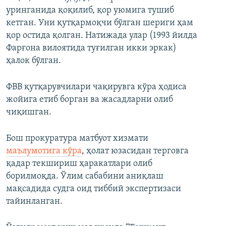
уринганида қоқилиб, қор уюмига тушиб
кетган. Уни қутқармоқчи бўлган шериги ҳам
қор остида қолган. Натижада улар (1993 йилда
Фарғона вилоятида туғилган икки эркак)
ҳалок бўлган.
ФВВ қутқарувчилари чақирувга кўра ҳодиса
жойига етиб борган ва жасадларни олиб
чиқишган.
Бош прокуратура матбуот хизмати
маълумотига кўра
, ҳолат юзасидан терговга
қадар текшириш ҳаракатлари олиб
борилмоқда. Ўлим сабабини аниқлаш
мақсадида судга оид тиббий экспертизаси
тайинланган.