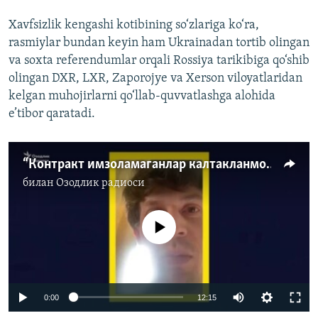
Xavfsizlik kengashi kotibining so‘zlariga ko‘ra,
rasmiylar bundan keyin ham Ukrainadan tortib olingan
va soxta referendumlar orqali Rossiya tarikibiga qo‘shib
olingan DXR, LXR, Zaporojye va Xerson viloyatlaridan
kelgan muhojirlarni qo‘llab-quvvatlashga alohida
e’tibor qaratadi.
“Контракт имзоламаганлар калтакланмоқда!” Россия ўзбекистонликларни урушга мобилизация қилмоқда
билан
Озодлик радиоси
Айни дамда медиа-манба мавжуд эмас
Auto
0:00
12:15