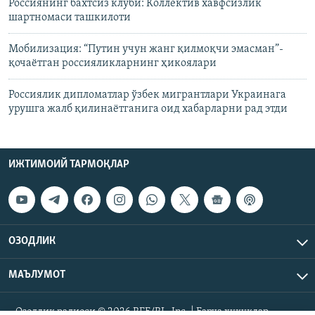
Россиянинг бахтсиз клуби: Коллектив хавфсизлик
шартномаси ташкилоти
Мобилизация: “Путин учун жанг қилмоқчи эмасман”-
қочаётган россияликларнинг ҳикоялари
Россиялик дипломатлар ўзбек мигрантлари Украинага
урушга жалб қилинаётганига оид хабарларни рад этди
ИЖТИМОИЙ ТАРМОҚЛАР
ОЗОДЛИК
МАЪЛУМОТ
Озодлик радиоси © 2026 RFE/RL, Inc. | Барча ҳуқуқлар