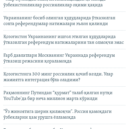
ўзбекистонликлар россияликлар оқими ҳақида
Украинанинг босиб олинган ҳудудларида ўтказилган
сохта референдумлар натижалари эълон қилинди
Қозоғистон Украинанинг ишғол этилган ҳудудларида
ўтказилган референдум натижаларини тан олмоқчи эмас
Ғарб давлатлари Москванинг Украинада референдум
ўтказиш режасини қораламоқда
Қозоғистонга 300 минг россиялик қочиб келди. Улар
жамиятга интеграция бўла оладими?
Раҳмоннинг Путиндан “ҳурмат” талаб қилган нутқи
YouTube'да бир неча миллион марта кўрилди
"Ўз жиноятига шерик қилмоқчи". Россия қамоқдаги
ўзбекларни ҳам урушга ёлламоқда