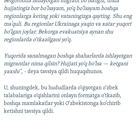
Belgorodda ishlayotgan migrant bo‘lsangiz, unda
hujjatingiz bor bo‘lsayam, yo‘q bo‘lsayam boshqa
regionlarga keting yoki vataningizga qayting. Shu eng
ma’quli. Bu regionlar Ukrainaga yaqin va xatar yuqori
bo‘lgan joylar. Bekorga evakuatsiya aynan shu
regionlarda o‘tkazilgani yo‘q.
Yuqorida sanalmagan boshqa shaharlarda ishlayotgan
migrantlar nima qilsin? Hujjati yo‘q bo‘lsa — ketgani
yaxshi"
, - deya tavsiya qildi huquqshunos.
U, shuningdek, bu hududlarda o‘qiyotgan o‘zbek
talabalariga o‘qishlarini onlayn formatga o‘tkazib,
boshqa mamlakatlar yoki O‘zbekistonga ko‘chirib
ketishni tavsiya qildi.