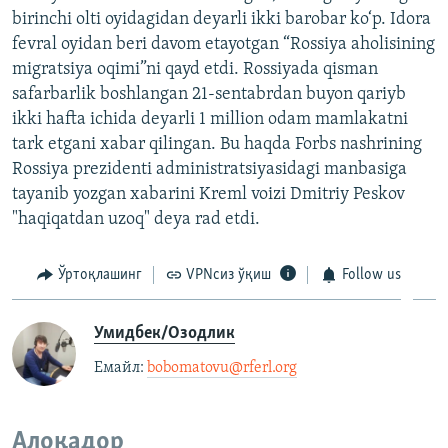
birinchi olti oyidagidan deyarli ikki barobar ko‘p. Idora
fevral oyidan beri davom etayotgan “Rossiya aholisining
migratsiya oqimi”ni qayd etdi. Rossiyada qisman
safarbarlik boshlangan 21-sentabrdan buyon qariyb
ikki hafta ichida deyarli 1 million odam mamlakatni
tark etgani xabar qilingan. Bu haqda Forbs nashrining
Rossiya prezidenti administratsiyasidagi manbasiga
tayanib yozgan xabarini Kreml voizi Dmitriy Peskov
"haqiqatdan uzoq" deya rad etdi.
Ўртоқлашинг
VPNсиз ўқиш
Follow us
Умидбек/Озодлик
Емайл: ​
bobomatovu@rferl.org
​
Алоқадор