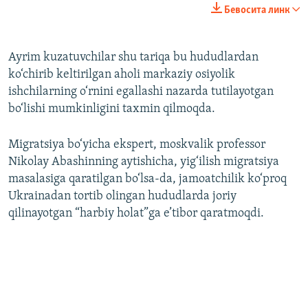
240p
Бевосита линк
360p
Auto
240p
360p
480p
480p
Ayrim kuzatuvchilar shu tariqa bu hududlardan
ko‘chirib keltirilgan aholi markaziy osiyolik
720p
720p
1080p
ishchilarning o‘rnini egallashi nazarda tutilayotgan
1080p
bo‘lishi mumkinligini taxmin qilmoqda.
Migratsiya bo‘yicha ekspert, moskvalik professor
Nikolay Abashinning aytishicha, yig‘ilish migratsiya
masalasiga qaratilgan bo‘lsa-da, jamoatchilik ko‘proq
Ukrainadan tortib olingan hududlarda joriy
qilinayotgan “harbiy holat”ga e’tibor qaratmoqdi.