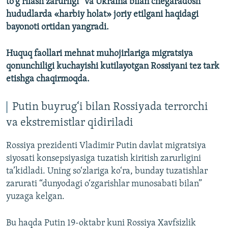
to‘g‘rilash zarurligi” va Ukraina bilan chegaradosh
hududlarda «harbiy holat» joriy etilgani haqidagi
bayonoti ortidan yangradi.
Huquq faollari mehnat muhojirlariga migratsiya
qonunchiligi kuchayishi kutilayotgan Rossiyani tez tark
etishga chaqirmoqda.
Putin buyrug‘i bilan Rossiyada terrorchi
va ekstremistlar qidiriladi
Rossiya prezidenti Vladimir Putin davlat migratsiya
siyosati konsepsiyasiga tuzatish kiritish zarurligini
ta’kidladi. Uning so‘zlariga ko‘ra, bunday tuzatishlar
zarurati “dunyodagi o‘zgarishlar munosabati bilan”
yuzaga kelgan.
Bu haqda Putin 19-oktabr kuni Rossiya Xavfsizlik