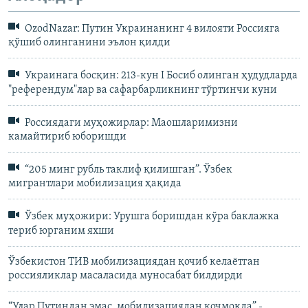
OzodNazar: Путин Украинанинг 4 вилояти Россияга
қўшиб олинганини эълон қилди
Украинага босқин: 213-кун I Босиб олинган ҳудудларда
"референдум"лар ва сафарбарликнинг тўртинчи куни
Россиядаги муҳожирлар: Маошларимизни
камайтириб юборишди
“205 минг рубль таклиф қилишган”. Ўзбек
мигрантлари мобилизация ҳақида
Ўзбек муҳожири: Урушга боришдан кўра баклажка
териб юрганим яхши
Ўзбекистон ТИВ мобилизациядан қочиб келаётган
россияликлар масаласида муносабат билдирди
“Улар Путиндан эмас, мобилизациядан қочмоқда” -