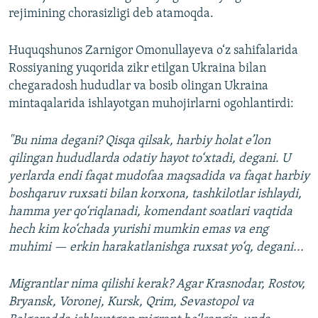
rejimining chorasizligi deb atamoqda.
Huquqshunos Zarnigor Omonullayeva o‘z sahifalarida
Rossiyaning yuqorida zikr etilgan Ukraina bilan
chegaradosh hududlar va bosib olingan Ukraina
mintaqalarida ishlayotgan muhojirlarni ogohlantirdi:
"Bu nima degani? Qisqa qilsak, harbiy holat e’lon
qilingan hududlarda odatiy hayot to‘xtadi, degani. U
yerlarda endi faqat mudofaa maqsadida va faqat harbiy
boshqaruv ruxsati bilan korxona, tashkilotlar ishlaydi,
hamma yer qo‘riqlanadi, komendant soatlari vaqtida
hech kim ko‘chada yurishi mumkin emas va eng
muhimi — erkin harakatlanishga ruxsat yo‘q, degani...
Migrantlar nima qilishi kerak? Agar Krasnodar, Rostov,
Bryansk, Voronej, Kursk, Qrim, Sevastopol va