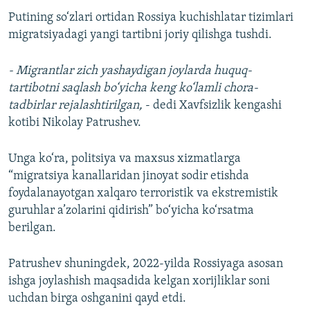
Putining so‘zlari ortidan Rossiya kuchishlatar tizimlari
migratsiyadagi yangi tartibni joriy qilishga tushdi.
- Migrantlar zich yashaydigan joylarda huquq-
tartibotni saqlash bo‘yicha keng ko‘lamli chora-
tadbirlar rejalashtirilgan,
- dedi Xavfsizlik kengashi
kotibi Nikolay Patrushev.
Unga ko‘ra, politsiya va maxsus xizmatlarga
“migratsiya kanallaridan jinoyat sodir etishda
foydalanayotgan xalqaro terroristik va ekstremistik
guruhlar a’zolarini qidirish” bo‘yicha ko‘rsatma
berilgan.
Patrushev shuningdek, 2022-yilda Rossiyaga asosan
ishga joylashish maqsadida kelgan xorijliklar soni
uchdan birga oshganini qayd etdi.