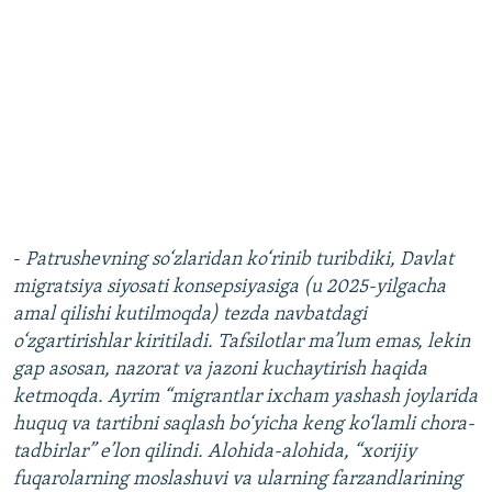
-
Patrushevning so‘zlaridan ko‘rinib turibdiki, Davlat
migratsiya siyosati konsepsiyasiga (u 2025-yilgacha
amal qilishi kutilmoqda) tezda navbatdagi
o‘zgartirishlar kiritiladi. Tafsilotlar ma’lum emas, lekin
gap asosan, nazorat va jazoni kuchaytirish haqida
ketmoqda. Ayrim “migrantlar ixcham yashash joylarida
huquq va tartibni saqlash bo‘yicha keng ko‘lamli chora-
tadbirlar” e’lon qilindi. Alohida-alohida, “xorijiy
fuqarolarning moslashuvi va ularning farzandlarining