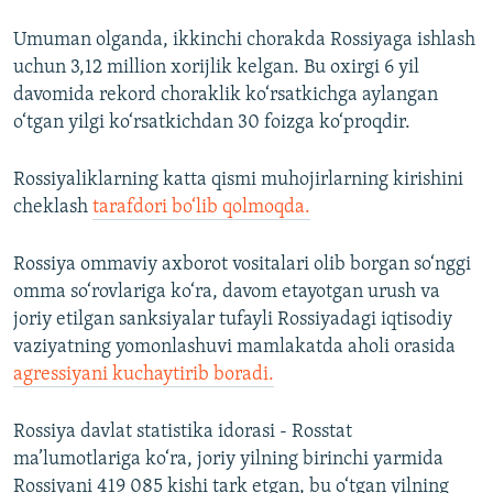
Umuman olganda, ikkinchi chorakda Rossiyaga ishlash
uchun 3,12 million xorijlik kelgan. Bu oxirgi 6 yil
davomida rekord choraklik ko‘rsatkichga aylangan
o‘tgan yilgi ko‘rsatkichdan 30 foizga ko‘proqdir.
Rossiyaliklarning katta qismi muhojirlarning kirishini
cheklash
tarafdori bo‘lib qolmoqda.
Rossiya ommaviy axborot vositalari olib borgan so‘nggi
omma so‘rovlariga ko‘ra, davom etayotgan urush va
joriy etilgan sanksiyalar tufayli Rossiyadagi iqtisodiy
vaziyatning yomonlashuvi mamlakatda aholi orasida
agressiyani kuchaytirib boradi.
Rossiya davlat statistika idorasi - Rosstat
ma’lumotlariga ko‘ra, joriy yilning birinchi yarmida
Rossiyani 419 085 kishi tark etgan, bu o‘tgan yilning