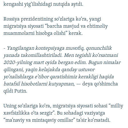
kengashi yig‘ilishidagi nutqida aytdi.
Rossiya prezidentining so‘zlariga ko‘ra, yangi
migratsiya siyosati “barcha mavjud va ehtimoliy
muammolarni hisobga olishi” kerak.
-
Yangilangan kontepsiyaga muvofiq, qonunchilik
yanada takomillashtiriladi. Men tegishli ko‘rsatmani
2020-yilning mart oyida bergan edim. Bugun nimalar
qilingani, yaqin kelajakda qanday ustuvor
yo‘nalishlarga e’tibor qaratishimiz kerakligi haqida
batafsil hisobotlarni kutyapman,
— deya qo‘shimcha
qildi Putin.
Uning so‘zlariga ko‘ra, migratsiya siyosati sohasi “milliy
xavfsizlikka o‘ta sezgir”. Bu sohadagi vaziyatga
“ma’naviy va mintaqaviy omillar” ta’sir ko‘rsatadi.