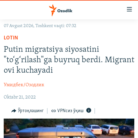
Линклар
Бош
мавзуларга
07 Avgust 2026, Toshkent vaqti: 07:32
ўтинг
OZODLIK SURISHTIRUVLARI
Асосий
LOTIN
OZODVIDEO
навигацияга
Putin migratsiya siyosatini
ўтинг
OZODARXIV
"to‘g‘rilash"ga buyruq berdi. Migrant
Қидиришга
ўтинг
ovi kuchayadi
На русском
Умидбек/Озодлик
ИЖТИМОИЙ ТАРМОҚЛАР
Oktabr 21, 2022
Ўртоқлашинг
VPNсиз ўқиш
Озодлик бошқа тилларда