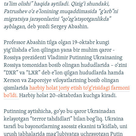
ta’lim olishi” haqida aytiladi. Qizig‘i shundaki,
Patrushev o‘z e’lonining muqaddimasida “g‘arb”ni
migratsiya jarayonlarini “qo‘zg‘atayotganlikda”
ayblagan,
deb yozdi Sergey Abashin.
Professor Abashin tilga olgan 19-oktabr kungi
yig‘ilishda e’lon qilingan yana bir muhim qaror -
Rossiya prezidenti Vladimir Putinning Ukrainaning
Rossiya tomonidan bosib olingan hududlarida – o‘zini
“DXR” va “LXR” deb e’lon qilgan hududlarda hamda
Xerson va Zaporojye viloyatlarining bosib olingan
qismlarida
harbiy holat joriy etish to‘g‘risidagi farmoni
bo‘ldi.
Harbiy holat 20-oktabrdan kuchga kiradi.
Putinning aytishicha, go‘yo bu qaror Ukrainadan
kelayotgan “terror tahdidlari” bilan bog‘liq. Ukraina
tarafi bu bayonotlarning asossiz ekanini ta’kidlab, uni
urush jabhalarida mag‘lubiyatga uchrayotgan Putin