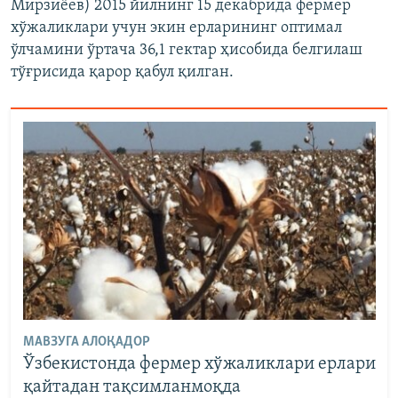
Мирзиёев) 2015 йилнинг 15 декабрида фермер
хўжаликлари учун экин ерларининг оптимал
ўлчамини ўртача 36,1 гектар ҳисобида белгилаш
тўғрисида қарор қабул қилган.
МАВЗУГА АЛОҚАДОР
Ўзбекистонда фермер хўжаликлари ерлари
қайтадан тақсимланмоқда