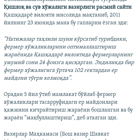
Қ
ишло
қ
ва сув хўжалиги вазирлиги расмий сайти
Қашқадарё вилояти мисолида мақтаниб,
2011
йилнинг 23 июнида мана бу гапларни ёзган эди:
“Натижалар таҳлили шуни кўрсатиб турибдики,
фермер хўжаликларини оптималлаштириш
жараёнида Қашқадарё вилоятида фермерларнинг
умумий сони 24 фоизга қисқарган. Эндиликда бир
фермер хўжалигига ўртача 102 гектардан ер
майдони тўғри келмоқда”.
Орадан 5 йил ўтиб мамлакат бўйлаб фермер
хўжаликлари тасарруфидаги ер майдонлари
ҳажмини кичрайтириш жараёни бошланган ва бу
жараён “мақбуллаштириш”, деб аталган эди.
Вазирлар Маҳкамаси (Бош вазир Шавкат