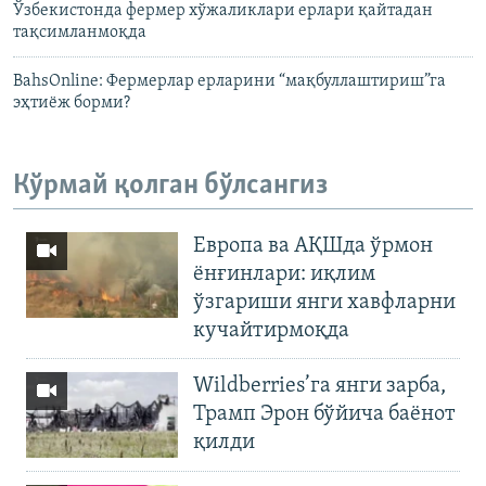
Ўзбекистонда фермер хўжаликлари ерлари қайтадан
тақсимланмоқда
BahsOnline: Фермерлар ерларини “мақбуллаштириш”га
эҳтиёж борми?
Кўрмай қолган бўлсангиз
Европа ва АҚШда ўрмон
ёнғинлари: иқлим
ўзгариши янги хавфларни
кучайтирмоқда
Wildberries’га янги зарба,
Трамп Эрон бўйича баёнот
қилди