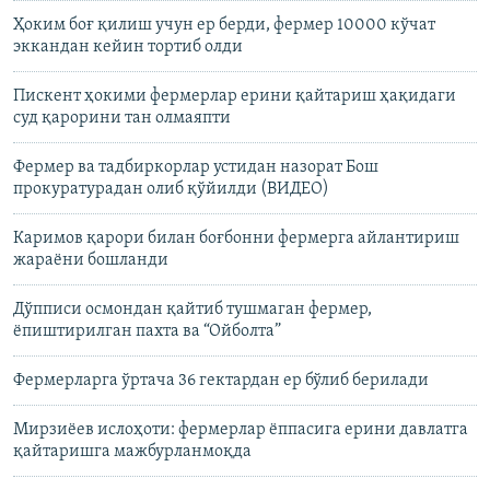
Ҳоким боғ қилиш учун ер берди, фермер 10000 кўчат
эккандан кейин тортиб олди
Пискент ҳокими фермерлар ерини қайтариш ҳақидаги
суд қарорини тан олмаяпти
Фермер ва тадбиркорлар устидан назорат Бош
прокуратурадан олиб қўйилди (ВИДЕО)
Каримов қарори билан боғбонни фермерга айлантириш
жараëни бошланди
Дўпписи оcмондан қайтиб тушмаган фермер,
ёпиштирилган пахта ва “Ойболта”
Фермерларга ўртача 36 гектардан ер бўлиб берилади
Мирзиëев ислоҳоти: фермерлар ëппасига ерини давлатга
қайтаришга мажбурланмоқда