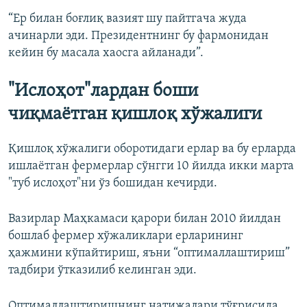
“Ер билан боғлиқ вазият шу пайтгача жуда
ачинарли эди. Президентнинг бу фармонидан
кейин бу масала хаосга айланади”.
"Ислоҳот"лардан боши
чиқмаётган қишлоқ хўжалиги
Қишлоқ хўжалиги оборотидаги ерлар ва бу ерларда
ишлаётган фермерлар сўнгги 10 йилда икки марта
"туб ислоҳот"ни ўз бошидан кечирди.
Вазирлар Маҳкамаси қарори билан 2010 йилдан
бошлаб фермер хўжаликлари ерларининг
ҳажмини кўпайтириш, яъни “оптималлаштириш”
тадбири ўтказилиб келинган эди.
Оптималлаштиришнинг натижалари тўғрисида