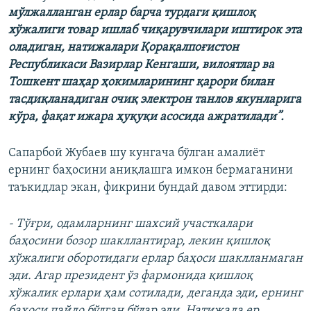
мўлжалланган ерлар барча турдаги қишлоқ
хўжалиги товар ишлаб чиқарувчилари иштирок эта
оладиган, натижалари Қорақалпоғистон
Республикаси Вазирлар Кенгаши, вилоятлар ва
Тошкент шаҳар ҳокимларининг қарори билан
тасдиқланадиган очиқ электрон танлов якунларига
кўра, фақат ижара ҳуқуқи асосида ажратилади”.
Сапарбой Жубаев шу кунгача бўлган амалиёт
ернинг баҳосини аниқлашга имкон бермаганини
таъкидлар экан, фикрини бундай давом эттирди:
- Тўғри, одамларнинг шахсий участкалари
баҳосини бозор шакллантирар, лекин қишлоқ
хўжалиги оборотидаги ерлар баҳоси шаклланмаган
эди. Агар президент ўз фармонида қишлоқ
хўжалик ерлари ҳам сотилади, деганда эди, ернинг
баҳоси пайдо бўлган бўлар эди. Натижада ер