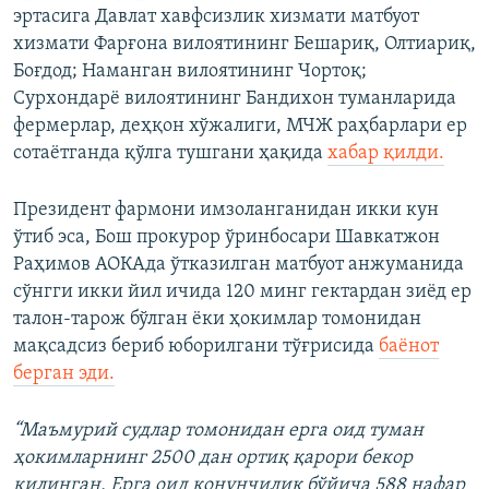
эртасига Давлат хавфсизлик хизмати матбуот
хизмати Фарғона вилоятининг Бешариқ, Олтиариқ,
Боғдод; Наманган вилоятининг Чортоқ;
Сурхондарё вилоятининг Бандихон туманларида
фермерлар, деҳқон хўжалиги, МЧЖ раҳбарлари ер
сотаётганда қўлга тушгани ҳақида
хабар қилди.
Президент фармони имзоланганидан икки кун
ўтиб эса, Бош прокурор ўринбосари Шавкатжон
Раҳимов АОКАда ўтказилган матбуот анжуманида
сўнгги икки йил ичида 120 минг гектардан зиёд ер
талон-тарож бўлган ёки ҳокимлар томонидан
мақсадсиз бериб юборилгани тўғрисида
баёнот
берган эди.
“Маъмурий судлар томонидан ерга оид туман
ҳокимларнинг 2500 дан ортиқ қарори бекор
қилинган. Ерга оид қонунчилик бўйича 588 нафар