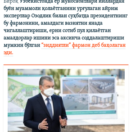
Бироқ
Ўзбекистонда ер муносабатлари йиллардан
буён муаммоли қолаётганини урғулаган айрим
экспертлар Озодлик билан суҳбатда президентнинг
бу фармонини, амалдаги вазиятни янада
чигаллаштириши, ерни сотиб пул қилаётган
амалдорлар ишини эса аксинча соддалаштириши
мумкин бўлган
“зиддиятли” фармон деб баҳолаган
эди.