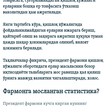
тоифасига, суғорилмайдиган қишлоқ хўжалиги
ерларини бошқа ер тоифасига ўтказиш
ваколатидан ҳам ажратилади.
Янги тартибга кўра, қишлоқ хўжалигида
фойдаланилмайдиган ерларни ижарага бериш,
қайтариб олиш ва заҳирага ажратиш ҳуқуқи туман
ҳамда шаҳар ҳокимларидан олиниб, вилоят
ҳокимига берилади.
Таҳлилчилар фикрича, президент фармони қишлоқ
хўжалиги оборотидаги ерлар масаласини бозор
иқтисодиёти талабларига мос равишда ҳал қилиш
ўрнига мавжуд вазиятни чигаллаштиради, холос.
Фармонга мосланган статистика?
Президент фармони кучга кирган куннинг