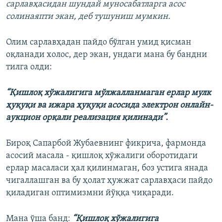
сарлавҳасидан шундай муносабатларга асос
солинаяпти экан, деб тушуниш мумкин.
Олим сарлавҳадан пайдо бўлган умид қисман
оқланади холос, дер экан, ундаги мана бу бандни
тилга олди:
“Қишлоқ хўжалигига мўлжалланмаган ерлар мулк
ҳуқуқи ва ижара ҳуқуқи асосида электрон онлайн-
аукцион орқали реализация қилинади”.
Бироқ Сапарбой Жубаевнинг фикрича, фармонда
асосий масала - қишлоқ хўжалиги оборотидаги
ерлар масаласи ҳал қилинмаган, боз устига янада
чигаллашган ва бу ҳолат ҳужжат сарлавҳаси пайдо
қиладиган оптимизмни йўққа чиқаради.
Мана ўша банд:
“Қишлоқ хўжалигига