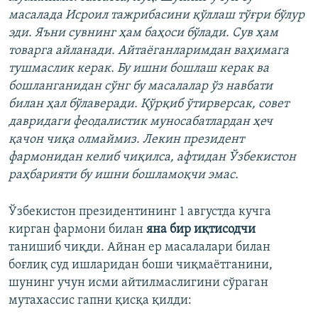
масалада Исроил тажрибасини қўллаш тўғри бўлур
эди. Яъни сувнинг ҳам баҳоси бўлади. Сув ҳам
товарга айланади. Айтаёганларимдан ваҳимага
тушмаслик керак. Бу ишни бошлаш керак ва
бошланганидан сўнг бу масалалар ўз навбати
билан ҳал бўлаверади. Қўрқиб ўтирверсак, совет
давридаги феодалистик муносабатлардан ҳеч
қачон чиқа олмаймиз. Лекин президент
фармонидан келиб чиқилса, афтидан Ўзбекистон
раҳбарияти бу ишни бошламоқчи эмас.
Ўзбекистон президентининг 1 августда кучга
кирган фармони билан
яна бир иқтисодчи
танишиб чиқди. Айнан ер масалалари билан
боғлиқ суд ишларидан боши чиқмаётганини,
шунинг учун исми айтилмаслигини сўраган
мутахассис гапни қисқа қилди: