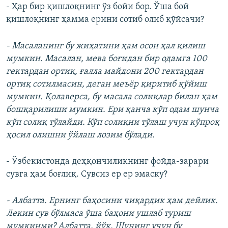
- Ҳар бир қишлоқнинг ўз бойи бор. Ўша бой
қишлоқнинг ҳамма ерини сотиб олиб қўйсачи?
- Масаланинг бу жиҳатини ҳам осон ҳал қилиш
мумкин. Масалан, мева боғидан бир одамга 100
гектардан ортиқ, ғалла майдони 200 гектардан
ортиқ сотилмасин, деган меъёр қиритиб қўйиш
мумкин. Қолаверса, бу масала солиқлар билан ҳам
бошқарилиши мумкин. Ери қанча кўп одам шунча
кўп солиқ тўлайди. Кўп солиқни тўлаш учун кўпроқ
ҳосил олишни ўйлаш лозим бўлади.
- Ўзбекистонда деҳқончиликнинг фойда-зарари
сувга ҳам боғлиқ. Сувсиз ер ер эмаску?
- Албатта. Ернинг баҳосини чиқардик ҳам дейлик.
Лекин сув бўлмаса ўша баҳони ушлаб туриш
мумкинми? Албатта, йўқ. Шунинг учун бу