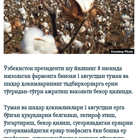
Ўзбекистон президенти шу йилнинг 8 июнида
имзолаган фармонга биноан 1 августдан туман ва
шаҳар ҳокимларининг тадбиркорларга ерни
тўғридан-тўғри ажратиш ваколати бекор қилинди.
Туман ва шаҳар ҳокимликлари 1 августдан ерга
бўлган ҳуқуқларни белгилаш, эътироф этиш,
ўзгартириш, бекор қилиш, суғориладиган ерларни
суғорилмайдиган ерлар тоифасига ёки бошқа ер