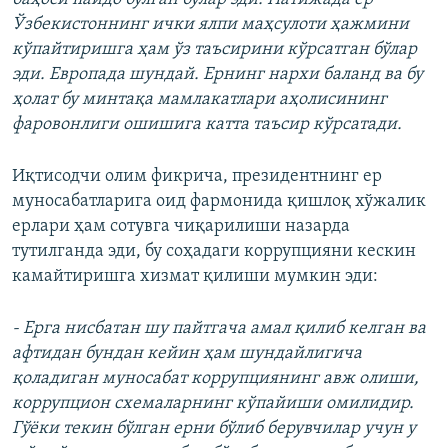
Ўзбекистоннинг ички ялпи маҳсулоти ҳажмини
кўпайтиришга ҳам ўз таъсирини кўрсатган бўлар
эди. Европада шундай. Ернинг нархи баланд ва бу
ҳолат бу минтақа мамлакатлари аҳолисининг
фаровонлиги ошишига катта таъсир кўрсатади.
Иқтисодчи олим фикрича, президентнинг ер
муносабатларига оид фармонида қишлоқ хўжалик
ерлари ҳам сотувга чиқарилиши назарда
тутилганда эди, бу соҳадаги коррупцияни кескин
камайтиришга хизмат қилиши мумкин эди:
- Ерга нисбатан шу пайтгача амал қилиб келган ва
афтидан бундан кейин ҳам шундайлигича
қоладиган муносабат коррупциянинг авж олиши,
коррупцион схемаларнинг кўпайиши омилидир.
Гўёки текин бўлган ерни бўлиб берувчилар учун у