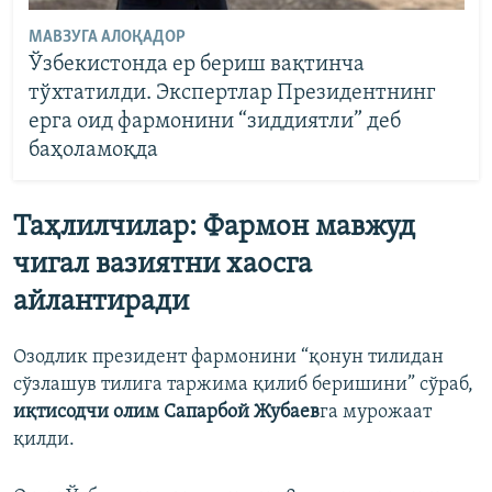
МАВЗУГА АЛОҚАДОР
Ўзбекистонда ер бериш вақтинча
тўхтатилди. Экспертлар Президентнинг
ерга оид фармонини “зиддиятли” деб
баҳоламоқда
Таҳлилчилар: Фармон мавжуд
чигал вазиятни хаосга
айлантиради
Озодлик президент фармонини “қонун тилидан
сўзлашув тилига таржима қилиб беришини” сўраб,
иқтисодчи олим Сапарбой Жубаев
га мурожаат
қилди.