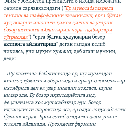
Олим Ўзбекистон президенти 8 июнда имзолаган
фармон сарлавҳасидаги (
“
Ер муносабатларида
тенглик ва шаффофликни таъминлаш, ерга бўлган
ҳуқуқларни ишончли ҳимоя қилиш ва уларни
бозор активига айлантириш чора-тадбирлари
тўғрисида”
) “
ерга бўлган ҳуқуқларни бозор
активига айлантириш
” деган гапдан келиб
чиқилса, уни муҳим ҳужжат, деб аташ мумкин,
деди:
- Шу пайтгача Ўзбекистонда ер, шу жумладан
қишлоқ хўжалиги оборотидаги ерлар ҳокимликлар
ихтиёрида эди ва улар нимани хоҳласа, шуни
қилар эди. Бу бозор иқтисодиётига зид,
феодализмга хос муносабатлар эди. Бозор
иқтисодиёти шароитида эса, ер олди-сотди объекти
бўлиши керак. Ерни сотиб оладиган одам унинг
эгасига айланади. Президент фармони