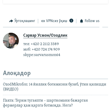
Ўртоқлашинг
VPNсиз ўқиш
Follow us
Сарвар Усмон/Озодлик
тел: +420 2 2112 3389
моб: +420 724 174 909
skype:sarvarusmon64
Алоқадор
OzodMikrofon: 14 йиллик боғимизни бузиб, ўтин қилишди
(ВИДЕО)
Пахта: Терим тугаяпти – шартномани бажарган
фермерлар ҳам қарзга ботмоқда. Нега?