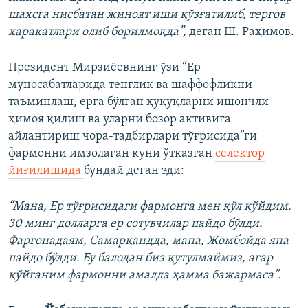
шахсга нисбатан жиноят иши қўзғатилиб, тергов
ҳаракатлари олиб борилмоқда”,
деган Ш. Раҳимов.
Президент Мирзиёевнинг ўзи “Ер
муносабатларида тенглик ва шаффофликни
таъминлаш, ерга бўлган ҳуқуқларни ишончли
ҳимоя қилиш ва уларни бозор активига
айлантириш чора-тадбирлари тўғрисида”ги
фармонни имзолаган куни ўтказган
селектор
йиғилишида
бундай деган эди:
“Мана, Ер тўғрисидаги фармонга мен қўл қўйдим.
30 минг долларга ер сотувчилар пайдо бўлди.
Фарғонадаям, Самарқандда, мана, Жомбойда яна
пайдо бўлди. Бу балодан биз қутулмаймиз, агар
қўйганим фармонни амалда ҳамма бажармаса”.