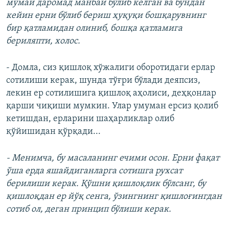
мўмай даромад манбаи бўлиб келган ва бундан
кейин ерни бўлиб бериш ҳуқуқи бошқарувнинг
бир қатламидан олиниб, бошқа қатламига
бериляпти, холос.
- Домла, сиз қишлоқ хўжалиги оборотидаги ерлар
сотилиши керак, шунда тўғри бўлади деяпсиз,
лекин ер сотилишига қишлоқ аҳолиси, деҳқонлар
қарши чиқиши мумкин. Улар умуман ерсиз қолиб
кетишдан, ерларини шаҳарликлар олиб
қўйишидан қўрқади...
- Менимча, бу масаланинг ечими осон. Ерни фақат
ўша ерда яшайдиганларга сотишга рухсат
берилиши керак. Қўшни қишлоқлик бўлсанг, бу
қишлоқдан ер йўқ сенга, ўзингнинг қишлоғингдан
сотиб ол, деган принцип бўлиши керак.