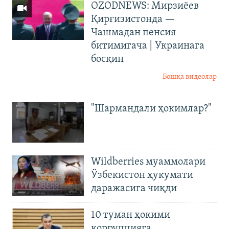
OZODNEWS: Мирзиёев
Қирғизистонда —
Чашмадан пенсия
битимигача | Украинага
босқин
Бошқа видеолар
"Шармандали ҳокимлар?"
Wildberries муаммолари
Ўзбекистон ҳукумати
даражасига чиқди
10 туман ҳокими
коррупцияга