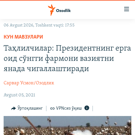
Линклар
Бош
мавзуларга
06 Avgust 2026, Toshkent vaqti: 17:55
ўтинг
OZODLIK SURISHTIRUVLARI
Асосий
КУН МАВЗУЛАРИ
OZODVIDEO
навигацияга
Таҳлилчилар: Президентнинг ерга
ўтинг
OZODARXIV
оид сўнгги фармони вазиятни
Қидиришга
ўтинг
янада чигаллаштиради
На русском
Сарвар Усмон/Озодлик
ИЖТИМОИЙ ТАРМОҚЛАР
Avgust 05, 2021
Ўртоқлашинг
VPNсиз ўқиш
Озодлик бошқа тилларда