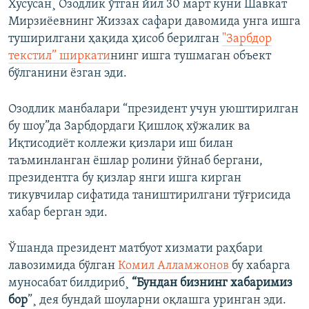
Хусусан¸ Озодлик ўтган йил 30 март куни Шавкат
Мирзиëевнинг Жиззах сафари давомида унга ишга
туширилгани ҳақида ҳисоб берилган
"Зарбдор
текстил” ширкати
нинг ишга тушмаган объект
бўлганини ëзган эди.
Озодлик манбалари “президент учун уюштирилган
бу шоу”да Зарбдордаги Қишлоқ хўжалик ва
Иқтисодиëт коллежи қизлари иш билан
таъминланган ëшлар ролини ўйнаб бергани,
президентга бу қизлар янги ишга кирган
тикувчилар сифатида таништирилгани тўғрисида
хабар берган эди.
Ўшанда президент матбуот хизмати раҳбари
лавозимида бўлган
Комил Алламжонов
бу хабарга
муносабат билдириб¸
“Бундан бизнинг хабаримиз
бор
”¸ дея бундай шоуларни оқлашга уринган эди.