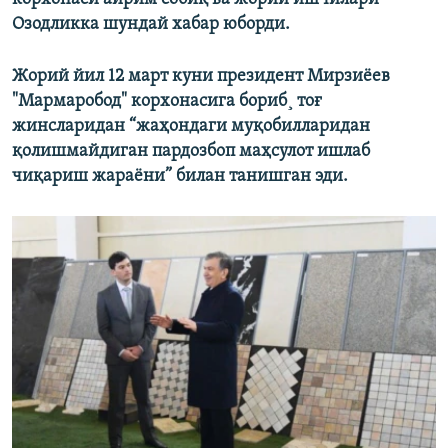
Озодликка шундай хабар юборди.
Жорий йил 12 март куни президент Мирзиëев
"Мармаробод" корхонасига бориб¸ тоғ
жинсларидан “жаҳондаги муқобилларидан
қолишмайдиган пардозбоп маҳсулот ишлаб
чиқариш жараёни” билан танишган эди.