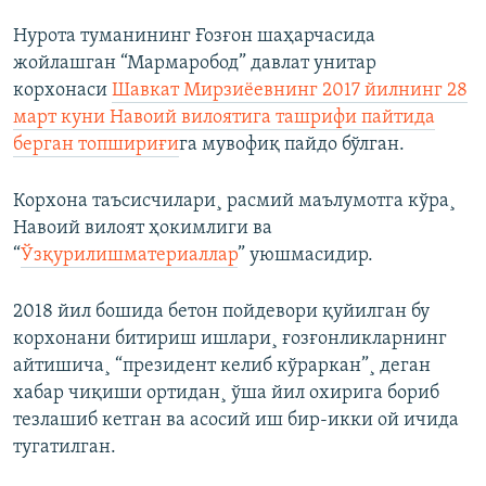
Нурота туманининг Ғозғон шаҳарчасида
жойлашган “Мармаробод” давлат унитар
корхонаси
Шавкат Мирзиëевнинг 2017 йилнинг 28
март куни Навоий вилоятига ташрифи пайтида
берган топшириғи
га мувофиқ пайдо бўлган.
Корхона таъсисчилари¸ расмий маълумотга кўра¸
Навоий вилоят ҳокимлиги ва
“
Ўзқурилишматериаллар
” уюшмасидир.
2018 йил бошида бетон пойдевори қуйилган бу
корхонани битириш ишлари¸ ғозғонликларнинг
айтишича¸ “президент келиб кўраркан”¸ деган
хабар чиқиши ортидан¸ ўша йил охирига бориб
тезлашиб кетган ва асосий иш бир-икки ой ичида
тугатилган.