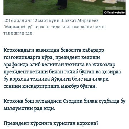
2019 йилнинг 12 март куни Шавкат Мирзиëев
"Мармаробод" корхонасидаги иш жараëни билан
танишган эди.
Корхонадаги вазиятдан бевосита хабардор
ғозғонликларга кўра¸ президент келиши
арафасида олиб келинган техника ва жиҳозлар
президент кетиши билан ғойиб бўлган ва ҳозирда
бу корхона техника йўқлиги боис ишчилари
сонини қисқартиришга мажбур бўлган.
Корхона бош муҳандиси Озодлик билан суҳбатда бу
маълумотни рад этди.
Президент кўрсинга қурилган корхона?