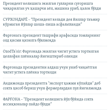
Президент келишига экилган гулларни суғоришга
чиқарилган уч ҳашарчи аёл, машина уриб, ҳалок бўлди
CУРХОНДАРЁ – “Президент келади дея йиллар таъмир
кўрмаган йўллар шоша-пиша асфальтланди”
Фарғонага президент ташрифи арафасида томларнинг
олд қисми қизилга бўялмоқда
OzodTa'sir: Фарғонада экилган чигит устига тортилган
целлофан плёнкалар йиғиштириб олинди
Фарғонада президентни алдаш учун униб чиқаётган
чигит устига плёнка тортилди
Андижонда президентга "экспорт ҳажми кўпайди" деб
сохта ҳисоб бериш учун фермерлардан пул йиғилмоқда
ФАРҒОНА – "Президент келишига йўл бўйида сохта
иссиқхоналар пайдо бўлди”