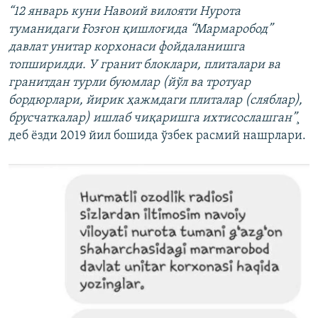
“12 январь куни Навоий вилояти Нурота
туманидаги Ғозғон қишлоғида “Мармаробод”
давлат унитар корхонаси фойдаланишга
топширилди. У гранит блоклари, плиталари ва
гранитдан турли буюмлар (йўл ва тротуар
бордюрлари, йирик ҳажмдаги плиталар (сляблар),
брусчаткалар) ишлаб чиқаришга ихтисослашган”¸
деб ëзди 2019 йил бошида ўзбек расмий нашрлари.