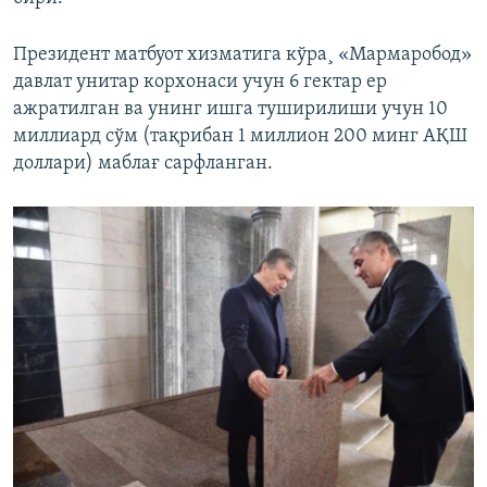
Президент матбуот хизматига кўра¸ «Мармаробод»
давлат унитар корхонаси учун 6 гектар ер
ажратилган ва унинг ишга туширилиши учун 10
миллиард сўм (тақрибан 1 миллион 200 минг АҚШ
доллари) маблағ сарфланган.