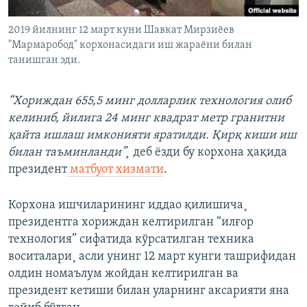
2019 йилнинг 12 март куни Шавкат Мирзиëев
"Мармаробод" корхонасидаги иш жараëни билан
танишган эди.
“Хориждан 655,5 минг долларлик технология олиб
келиниб, йилига 24 минг квадрат метр гранитни
қайта ишлаш имконияти яратилди. Қирқ киши иш
билан таъминланди”¸
деб ëзди бу корхона ҳақида
президент
матбуот хизмати
.
Корхона ишчиларининг иддао қилишича¸
президентга хориждан келтирилган “илғор
технология” сифатида кўрсатилган техника
воситалари¸ асли унинг 12 март кунги ташрифидан
олдин номаълум жойдан келтирилган ва
президент кетиши билан уларнинг аксарияти яна