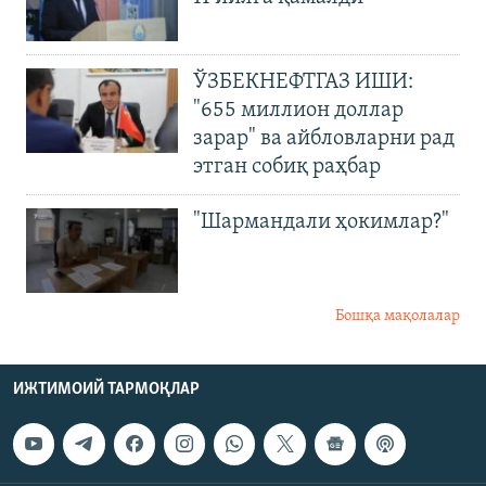
ЎЗБЕКНЕФТГАЗ ИШИ:
"655 миллион доллар
зарар" ва айбловларни рад
этган собиқ раҳбар
"Шармандали ҳокимлар?"
Бошқа мақолалар
ИЖТИМОИЙ ТАРМОҚЛАР