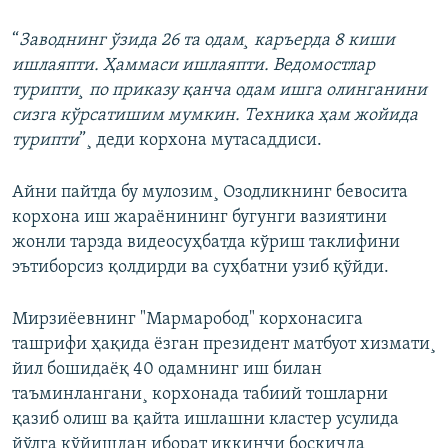
“
Заводнинг ўзида 26 та одам¸ каръерда 8 киши
ишлаяпти. Ҳаммаси ишлаяпти. Ведомостлар
турипти¸ по приказу қанча одам ишга олинганини
сизга кўрсатишим мумкин. Техника ҳам жойида
турипти
”¸ деди корхона мутасаддиси.
Айни пайтда бу мулозим¸ Озодликнинг бевосита
корхона иш жараëнининг бугунги вазиятини
жонли тарзда видеосуҳбатда кўриш таклифини
эътибoрсиз қолдирди ва суҳбатни узиб қўйди.
Мирзиëевнинг "Мармаробод" корхонасига
ташрифи ҳақида ëзган президент матбуот хизмати¸
йил бошидаëқ 40 одамнинг иш билан
таъминлангани¸ корхонада
табиий тошларни
қазиб олиш ва қайта ишлашни кластер усулида
йўлга қўйишдан иборат иккинчи босқичда