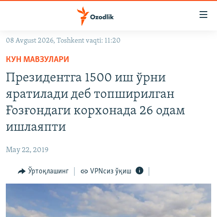
Линклар
Бош
мавзуларга
08 Avgust 2026, Toshkent vaqti: 11:20
ўтинг
OZODLIK SURISHTIRUVLARI
Асосий
КУН МАВЗУЛАРИ
OZODVIDEO
навигацияга
Президентга 1500 иш ўрни
ўтинг
OZODARXIV
яратилади деб топширилган
Қидиришга
ўтинг
Ғозғондаги корхонада 26 одам
На русском
ишлаяпти
ИЖТИМОИЙ ТАРМОҚЛАР
May 22, 2019
Ўртоқлашинг
VPNсиз ўқиш
Озодлик бошқа тилларда