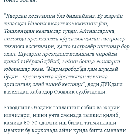
ғойиб бўлган.
“
Қаердан келганини биз билмаймиз. Бу жараëн
тепасида Навоий вилоят ҳокимининг ўзи¸
Тошкентдан келганлар турди. Айтишларича¸
вилоятда президентга кўрсатиладиган гастролëр
техника воситалари¸ ҳатто гастролëр ишчилар бор
экан. Шуларни президент келишига чиройли
қилиб тайëрлаб қўйиб¸ кейин бошқа жойларга
юборишар экан. “Мармаробод”да ҳам шундай
бўлди - президентга кўрсатилган техника
эртасигаëқ олиб чиқиб кетилди”
¸ деди ДУКдаги
вазиятдан хабардор Озодлик суҳбатдоши.
Заводнинг Озодлик гаплашган собиқ ва жорий
ишчилари¸ ишни учта сменада ташкил қилиб¸
камида 60-70 одамни иш билан таъминлаши
мумкин бу корхонада айни кунда битта сменани