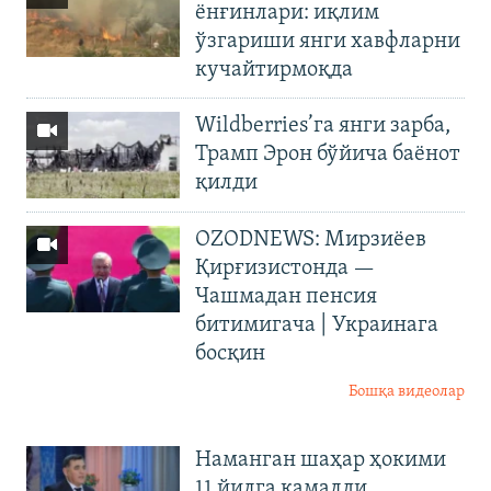
ёнғинлари: иқлим
ўзгариши янги хавфларни
кучайтирмоқда
Wildberries’га янги зарба,
Трамп Эрон бўйича баёнот
қилди
OZODNEWS: Мирзиёев
Қирғизистонда —
Чашмадан пенсия
битимигача | Украинага
босқин
Бошқа видеолар
Наманган шаҳар ҳокими
11 йилга қамалди