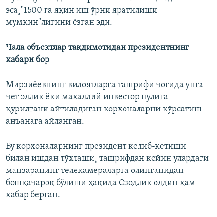
эса¸"1500 га яқин иш ўрни яратилиши
мумкин"лигини ëзган эди.
Чала объектлар тақдимотидан президентнинг
хабари бор
Мирзиëевнинг вилоятларга ташрифи чоғида унга
чет эллик ëки маҳаллий инвестор пулига
қурилгани айтиладиган корхоналарни кўрсатиш
анъанага айланган.
Бу корхоналарнинг президент келиб-кетиши
билан ишдан тўхташи¸ ташрифдан кейин улардаги
манзаранинг телекамераларга олинганидан
бошқачароқ бўлиши ҳақида Озодлик олдин ҳам
хабар берган.