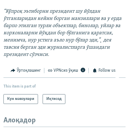
“Кўпроқ эътиборни президент шу йўлдан
ўтганларидан кейин борган манзиллари ва у ерда
барпо этилган турли объектлар, бинолар, уйлар ва
корхоналарни йўқдан бор бўлганига қаратсак,
менимча, нур устига аъло нур бўлар эди,”¸ дея
тавсия берган эди журналистларга ўшандаги
президент сўзчиси.
Ўртоқлашинг
VPNсиз ўқиш
Follow us
This item is part of
Кун мавзулари
Иқтисод
Алоқадор