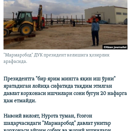
"Мармаробод" ДУК президент келишига ҳозирлик
арафасида.
Президентга "бир ярим мингга яқин иш ўрни"
яратадиган лойиҳа сифатида тақдим этилган
давлат корхонаси ишчилари сони бугун 20 нафарга
ҳам етмайди.
Навоий вилоят, Нурота туман, Ғозғон
шаҳарчасидаги "Мармаробод" давлат унитар
корхонаси айрим собиқ ва жорий ишчилари