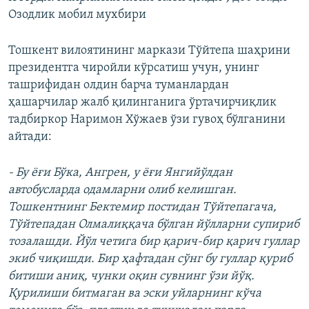
Озодлик мобил мухбири
Тошкент вилоятининг маркази Тўйтепа шаҳрини
президентга чиройли кўрсатиш учун, унинг
ташрифидан олдин барча туманлардан
ҳашарчилар жалб қилинганига ўртачирчиқлик
тадбиркор Наримон Хўжаев ўзи гувоҳ бўлганини
айтади:
- Бу ёғи Бўка, Ангрен, у ёғи Янгийўлдан
автобусларда одамларни олиб келишган.
Тошкентнинг Бектемир постидан Тўйтепагача,
Тўйтепадан Олмалиққача бўлган йўлларни супириб
тозалашди. Йўл четига бир қарич-бир қарич гуллар
экиб чиқишди. Бир ҳафтадан сўнг бу гуллар қуриб
битиши аниқ, чунки оқин сувнинг ўзи йўқ.
Қурилиши битмаган ва эски уйларнинг кўча