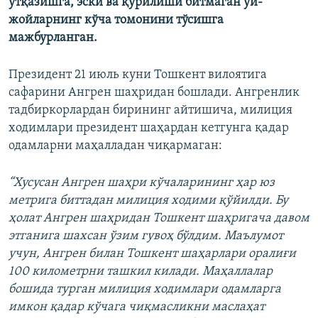
ўтқазишга, эски ва қурилиши битмаган уй-
жойларнинг кўча томонини тўсишга
мажбурланган.
Президент 21 июль куни Тошкент вилоятига
сафарини Ангрен шаҳридан бошлади. Ангренлик
тадбиркорлардан бирининг айтишича, милиция
ходимлари президент шаҳардан кетгунга қадар
одамларни маҳалладан чиқармаган:
“Хусусан Ангрен шаҳри кўчаларининг ҳар юз
метрига биттадан милиция ходими қўйилди. Бу
ҳолат Ангрен шаҳридан Тошкент шаҳригача давом
этганига шахсан ўзим гувоҳ бўлдим. Маълумот
учун, Ангрен билан Тошкент шаҳарлари оралиғи
100 километрни ташкил килади. Маҳаллалар
бошида турган милиция ходимлари одамларга
имкон қадар кўчага чиқмасликни маслаҳат