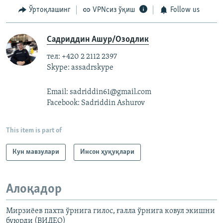
Ўртоқлашинг
VPNсиз ўқиш
Follow us
Садриддин Ашур/Озодлик
тел: +420 2 2112 2397
Skype: assadrskype
Email: sadriddin61@gmail.com
Facebook: Sadriddin Ashurov
This item is part of
Кун мавзулари
Инсон ҳуқуқлари
Алоқадор
Мирзиёев пахта ўрнига гилос, ғалла ўрнига ковул экишни
буюрди (ВИДЕО)