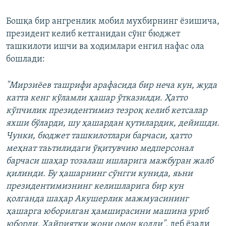
Бошқа бир ангренлик мобил мухбирнинг ёзишича,
президент келиб кетганидан сўнг бюджет
ташкилоти ишчи ва ходимлари енгил нафас ола
бошлади:
"Мирзиёев ташрифи арафасида бир неча кун, жуда
катта кенг кўламли ҳашар ўтказилди. Ҳатто
кўпчилик президентимиз тезроқ келиб кетсалар
яхши бўларди, шу ҳашардан қутилардик, дейишди.
Чунки, бюджет ташкилотлари барчаси, ҳатто
меҳнат таьтилидаги ўқитувчию медперсонал
барчаси шаҳар тозалаш ишларига мажбуран жалб
қилинди. Бу ҳашарнинг сўнгги кунида, яьни
президентимизнинг келишларига бир кун
қолганда шаҳар Акушерлик мажмуасининг
ҳашарга юборилган ҳамширасини машина уриб
юборди. Хайриятки жони омон қолди",
деб ёзади