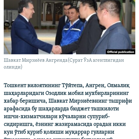
Шавкат Мирзиёев Ангренда(Сурат ЎзА агентлигидан
олинди)
Тошкент вилоятининг Тўйтепа, Ангрен, Олмалиқ
шаҳарларидаги Озодлик мобил мухбирларининг
хабар беришича, Шавкат Мирзиёевнинг ташрифи
арафасида бу шаҳарларда бюджет ташкилоти
ишчи-хизматчилари кўчаларни супуриб-
сидиришга, ёзнинг жазирамасида орадан икки
кун ўтиб қуриб қолиши муқаррар гулларни