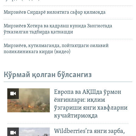
Мирзиёев Сирдарё вилоятига сафар қилмоқда
Мирзиёев Хотира ва қадрлаш кунида Зангиотада
ўтказилган тадбирда қатнашди
Мирзиёев, кутилмаганда, пойтахтдаги оилавий
поликлиникага кирди (видео)
Кўрмай қолган бўлсангиз
Европа ва АҚШда ўрмон
ёнғинлари: иқлим
ўзгариши янги хавфларни
кучайтирмоқда
Wildberries’га янги зарба,