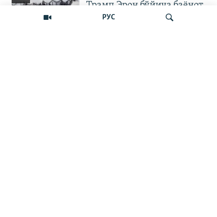
Трамп Эрон бўйича баёнот
қилди
РУС
OZODNEWS: Мирзиёев
Қирғизистонда —
Излаш
Чашмадан пенсия
битимигача | Украинага
босқин
Бошқа видеолар
10 туман ҳокими
коррупцияга
алоқадорлиги
текширилаётгани хабар
қилинди
Саида Мирзиеёва