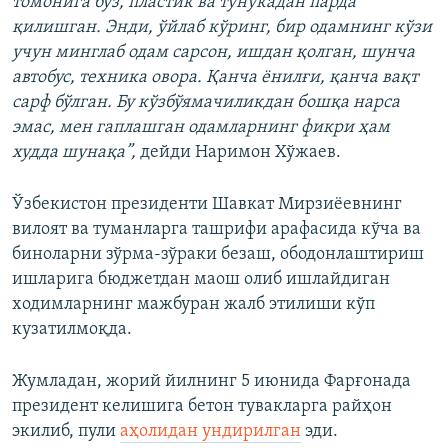
томонига бўз, пластик ва тунукадан парда
қилишган. Энди, ўйлаб кўринг, бир одамнинг кўзи
учун минглаб одам сарсон, ишдан қолган, шунча
автобус, техника овора. Қанча ёнилғи, қанча вақт
сарф бўлган. Бу кўзбўямачиликдан бошқа нарса
эмас, мен гаплашган одамларнинг фикри ҳам
худда шунақа”,
дейди Наримон Хўжаев.
Ўзбекистон президенти Шавкат Мирзиёевнинг
вилоят ва туманларга ташрифи арафасида кўча ва
биноларни зўрма-зўраки безаш, ободонлаштириш
ишларига бюджетдан маош олиб ишлайдиган
ходимларнинг мажбуран жалб этилиши кўп
кузатилмоқда.
Жумладан, жорий йилнинг 5 июнида Фарғонада
президент келишига бетон тувакларга райҳон
экилиб, пули
аҳолидан ундирилган
эди.