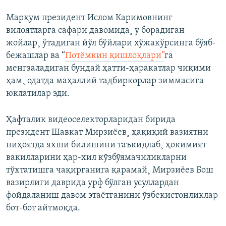
Марҳум президент Ислом Каримовнинг
вилоятларга сафари давомида¸ у борадиган
жойлар¸ ўтадиган йўл бўйлари хўжакўрсинга бўяб-
бежашлар ва “
Потëмкин қишлоқлари”
га
менгзаладиган бундай ҳатти-ҳаракатлар чиқими
ҳам¸ одатда маҳаллий тадбиркорлар зиммасига
юклатилар эди.
Ҳафталик видеоселекторларидан бирида
президент Шавкат Мирзиëев¸ ҳақиқий вазиятни
ниҳоятда яхши билишини таъкидлаб¸ ҳокимият
вакилларини ҳар-хил кўзбўямачиликларни
тўхтатишга чақирганига қарамай¸ Мирзиëев Бош
вазирлиги даврида урф бўлган усуллардан
фойдаланиш давом этаëтганини ўзбекистонликлар
бот-бот айтмоқда.