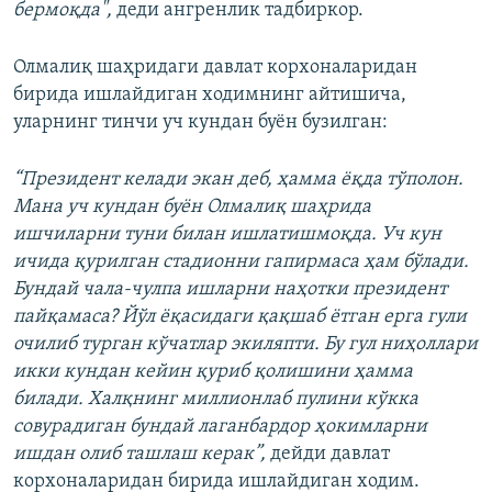
бермоқда",
деди ангренлик тадбиркор.
Олмалиқ шаҳридаги давлат корхоналаридан
бирида ишлайдиган ходимнинг айтишича,
уларнинг тинчи уч кундан буён бузилган:
“Президент келади экан деб, ҳамма ёқда тўполон.
Мана уч кундан буён Олмалиқ шаҳрида
ишчиларни туни билан ишлатишмоқда. Уч кун
ичида қурилган стадионни гапирмаса ҳам бўлади.
Бундай чала-чулпа ишларни наҳотки президент
пайқамаса? Йўл ёқасидаги қақшаб ётган ерга гули
очилиб турган кўчатлар экиляпти. Бу гул ниҳоллари
икки кундан кейин қуриб қолишини ҳамма
билади. Халқнинг миллионлаб пулини кўкка
совурадиган бундай лаганбардор ҳокимларни
ишдан олиб ташлаш керак”,
дейди давлат
корхоналаридан бирида ишлайдиган ходим.