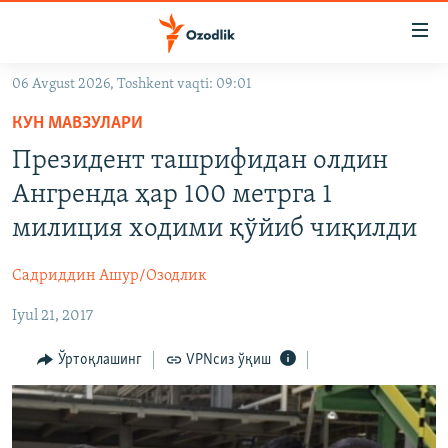
Линклар
Бош
мавзуларга
06 Avgust 2026, Toshkent vaqti: 09:01
ўтинг
OZODLIK SURISHTIRUVLARI
Асосий
КУН МАВЗУЛАРИ
OZODVIDEO
навигацияга
Президент ташрифидан олдин
ўтинг
OZODARXIV
Ангренда ҳар 100 метрга 1
Қидиришга
ўтинг
милиция ходими қўйиб чиқилди
На русском
Садриддин Ашур/Озодлик
ИЖТИМОИЙ ТАРМОҚЛАР
Iyul 21, 2017
Ўртоқлашинг
VPNсиз ўқиш
Озодлик бошқа тилларда