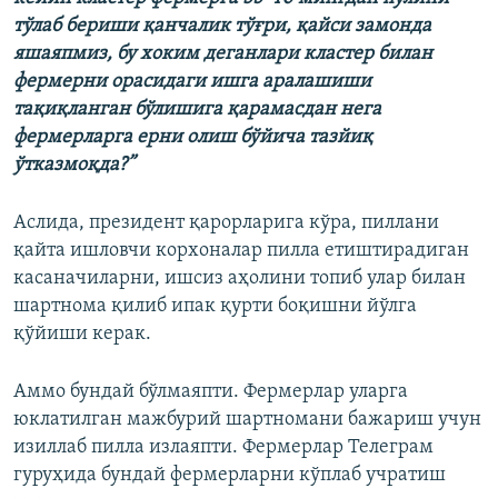
тўлаб бериши қанчалик тўғри, қайси замонда
яшаяпмиз, бу хоким деганлари кластер билан
фермерни орасидаги ишга аралашиши
тақиқланган бўлишига қарамасдан нега
фермерларга ерни олиш бўйича тазйиқ
ўтказмоқда?”
Аслида, президент қарорларига кўра, пиллани
қайта ишловчи корхоналар пилла етиштирадиган
касаначиларни, ишсиз аҳолини топиб улар билан
шартнома қилиб ипак қурти боқишни йўлга
қўйиши керак.
Аммо бундай бўлмаяпти. Фермерлар уларга
юклатилган мажбурий шартномани бажариш учун
изиллаб пилла излаяпти. Фермерлар Телеграм
гуруҳида бундай фермерларни кўплаб учратиш