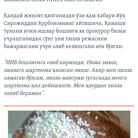
Қандай жиноят қилганидан ўзи ҳам хабари йўқ
Сирожиддин Қурбоновнинг айтишича, Қамаши
тумани ички ишлар бошлиғи ва прокурор билан
учрашганидан сўнг уни пилла режасини
бажармагани учун олиб келишгани аён бўлган:
"ИИБ бошлиғига олиб киришди. Нима эмиш,
пиллага шартнома қиласан эмиш. Ахир мен пилла
олмаган бўлсам, пилла мавсуми тугаганда менга
шартнома қил дейишяпти. Мен қаердан пилла
топиб бераман".