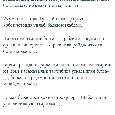
бўлса ҳам олиб келишни амр қилган.
Умуман олганда, бундай ҳолатар бугун
Ўзбекистонда ўнлаб, балки юзлабдир.
Пилла етиштириш фермерлар бўйнига қўйилган
ортиқча юк, ортиқча харажат ва фойдасиз соҳа
бўлиб қолмоқда.
Гарчи президент фармони билан пилла етиштириш
юз фоиз касаначилик тартибига ўтказилган бўлса-
да, фермерлар ҳамон пилла етиштиришга
мажбурланмоқда.
Бу мажбурлов эса ҳоким-прокурор-ИИБ бошлиғи
учовлигида уюштирилмоқда.