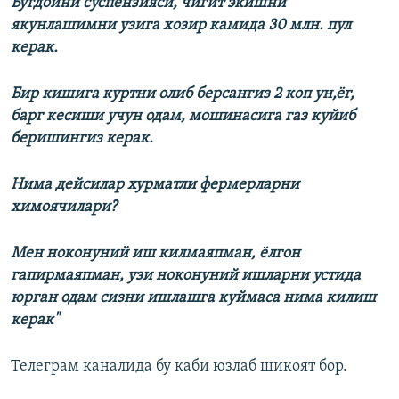
Бугдойни суспензияси, чигит экишни
якунлашимни узига хозир камида 30 млн. пул
керак.
Бир кишига куртни олиб берсангиз 2 коп ун,ёг,
барг кесиши учун одам, мошинасига газ куйиб
беришингиз керак.
Нима дейсилар хурматли фермерларни
химоячилари?
Мен ноконуний иш килмаяпман, ёлгон
гапирмаяпман, узи ноконуний ишларни устида
юрган одам сизни ишлашга куймаса нима килиш
керак"
Телеграм каналида бу каби юзлаб шикоят бор.