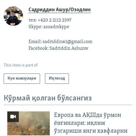
Садриддин Ашур/Озодлик
тел: +420 2 2112 2397
Skype: assadrskype
Email: sadriddin61@gmail.com
Facebook: Sadriddin Ashurov
This item is part of
Кун мавзулари
Иқтисод
Кўрмай қолган бўлсангиз
Европа ва АҚШда ўрмон
ёнғинлари: иқлим
ўзгариши янги хавфларни