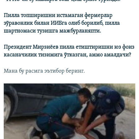
Пилла топширишни истамаган фермерлар
зўравонлик билан ИИБга олиб борилиб, пилла
шартномаси тузишга мажбурланяпти.
Президент Мирзиёев пилла етиштиришни юз фоиз
касаначилик тизимига ўтказган, аммо амалдачи?
Мана бу расмга эътибор беринг.