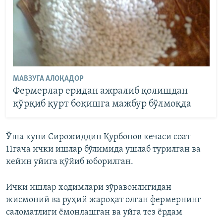
МАВЗУГА АЛОҚАДОР
Фермерлар еридан ажралиб қолишдан
қўрқиб қурт боқишга мажбур бўлмоқда
Ўша куни Сирожиддин Қурбонов кечаси соат
11гача ички ишлар бўлимида ушлаб турилган ва
кейин уйига қўйиб юборилган.
Ички ишлар ходимлари зўравонлигидан
жисмоний ва руҳий жароҳат олган фермернинг
саломатлиги ёмонлашган ва уйга тез ёрдам