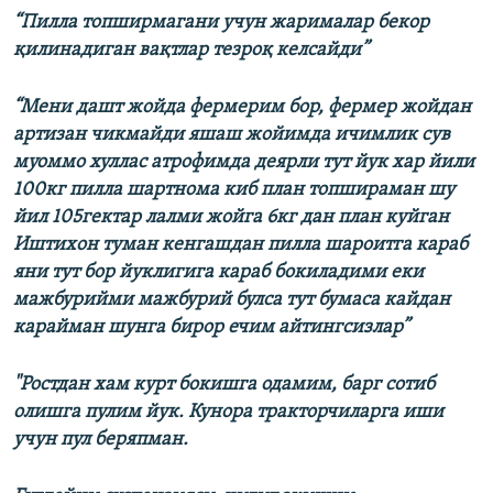
“Пилла топширмагани учун жарималар бекор
қилинадиган вақтлар тезроқ келсайди”
“Мени дашт жойда фермерим бор, фермер жойдан
артизан чикмайди яшаш жойимда ичимлик сув
муоммо хуллас атрофимда деярли тут йук хар йили
100кг пилла шартнома киб план топшираман шу
йил 105гектар лалми жойга 6кг дан план куйган
Иштихон туман кенгашдан пилла шароитга караб
яни тут бор йуклигига караб бокиладими еки
мажбурийми мажбурий булса тут бумаса кайдан
карайман шунга бирор ечим айтингсизлар”
"Ростдан хам курт бокишга одамим, барг сотиб
олишга пулим йук. Кунора тракторчиларга иши
учун пул беряпман.