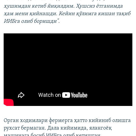
ҳушимдан кетиб йиқилдим. Ҳушсиз ётганимда
ҳам мени қийнашди. Кейин қўлимга кишан тақиб
ИИБга олиб боришди".
Орган ходимлари фермерга ҳатто кийиниб олишга
рухсат бермаган. Дала кийимида, ялангоёқ
машинага босиб ИИБга олиб кетишган.