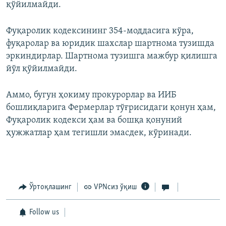
қўйилмайди.
Фуқаролик кодексининг 354-моддасига кўра,
фуқаролар ва юридик шахслар шартнома тузишда
эркиндирлар. Шартнома тузишга мажбур қилишга
йўл қўйилмайди.
Аммо, бугун ҳокиму прокурорлар ва ИИБ
бошлиқларига Фермерлар тўғрисидаги қонун ҳам,
Фуқаролик кодекси ҳам ва бошқа қонуний
ҳужжатлар ҳам тегишли эмасдек, кўринади.
Ўртоқлашинг
VPNсиз ўқиш
Follow us