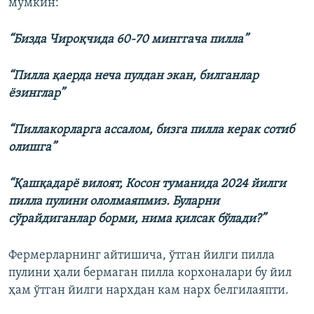
мумкин:
“Бизда Чироқчида 60-70 минггача пилла”
“Пилла қаерда неча пулдан экан, билганлар
ёзинглар”
“Пиллакорларга ассалом, бизга пилла керак сотиб
олишга”
“Қашқадарё вилоят, Косон туманида 2024 йилги
пилла пулини ололмаяпмиз. Буларни
сўрайдиганлар борми, нима қилсак бўлади?”
Фермерларнинг айтишича, ўтган йилги пилла
пулини ҳали бермаган пилла корхоналари бу йил
ҳам ўтган йилги нархдан кам нарх белгилаяпти.