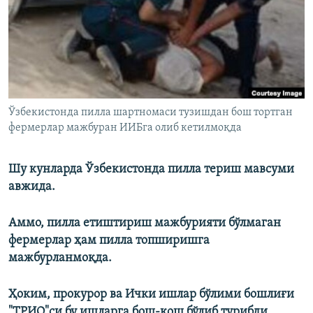
Ўзбекистонда пилла шартномаси тузишдан бош тортган
фермерлар мажбуран ИИБга олиб кетилмоқда
Шу кунларда Ўзбекистонда пилла териш мавсуми
авжида.
Аммо, пилла етиштириш мажбурияти бўлмаган
фермерлар ҳам пилла топширишга
мажбурланмоқда.
Ҳоким, прокурор ва Ички ишлар бўлими бошлиғи
"ТРИО"си бу ишларга бош-қош бўлиб турибди.