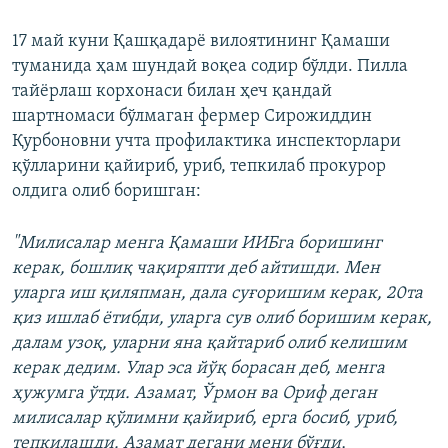
17 май куни Қашқадарё вилоятининг Қамаши
туманида ҳам шундай воқеа содир бўлди. Пилла
тайёрлаш корхонаси билан ҳеч қандай
шартномаси бўлмаган фермер Сирожиддин
Қурбоновни учта профилактика инспекторлари
қўлларини қайириб, уриб, тепкилаб прокурор
олдига олиб боришган:
"Милисалар менга Қамаши ИИБга боришинг
керак, бошлиқ чақиряпти деб айтишди. Мен
уларга иш қиляпман, дала суғоришим керак, 20та
қиз ишлаб ётибди, уларга сув олиб боришим керак,
далам узоқ, уларни яна қайтариб олиб келишим
керак дедим. Улар эса йўқ борасан деб, менга
ҳужумга ўтди. Азамат, Ўрмон ва Ориф деган
милисалар қўлимни қайириб, ерга босиб, уриб,
тепкилашди. Азамат дегани мени бўғди,