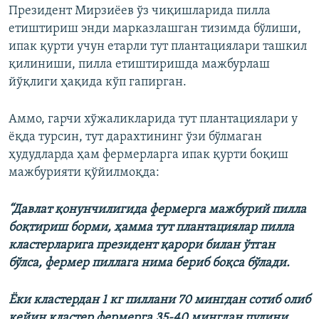
Президент Мирзиёев ўз чиқишларида пилла
етиштириш энди марказлашган тизимда бўлиши,
ипак қурти учун етарли тут плантациялари ташкил
қилиниши, пилла етиштиришда мажбурлаш
йўқлиги ҳақида кўп гапирган.
Аммо, гарчи хўжаликларида тут плантациялари у
ёқда турсин, тут дарахтининг ўзи бўлмаган
ҳудудларда ҳам фермерларга ипак қурти боқиш
мажбурияти қўйилмоқда:
“Давлат қонунчилигида фермерга мажбурий пилла
боқтириш борми, ҳамма тут плантациялар пилла
кластерларига президент қарори билан ўтган
бўлса, фермер пиллага нима бериб боқса бўлади.
Ёки кластердан 1 кг пиллани 70 мингдан сотиб олиб
кейин кластер фермерга 35-40 мингдан пулини