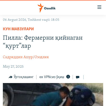
Линклар
Бош
мавзуларга
06 Avgust 2026, Toshkent vaqti: 18:05
ўтинг
OZODLIK SURISHTIRUVLARI
Асосий
КУН МАВЗУЛАРИ
OZODVIDEO
навигацияга
Пилла: Фермерни қийнаган
ўтинг
OZODARXIV
“қурт”лар
Қидиришга
ўтинг
На русском
Садриддин Ашур/Озодлик
May 27, 2025
ИЖТИМОИЙ ТАРМОҚЛАР
Ўртоқлашинг
VPNсиз ўқиш
Озодлик бошқа тилларда