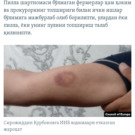
Пилла шартномаси бўлмаган фермерлар ҳам ҳоким
ва прокурорнинг топшириғи билан ички ишлар
бўлимига мажбурлаб олиб бориляпти, улардан ёки
пилла, ёки унинг пулини топшириш талаб
қилиняпти.
Сирожиддин Қурбоновга ИИБ ходимлари етказган
жароҳат