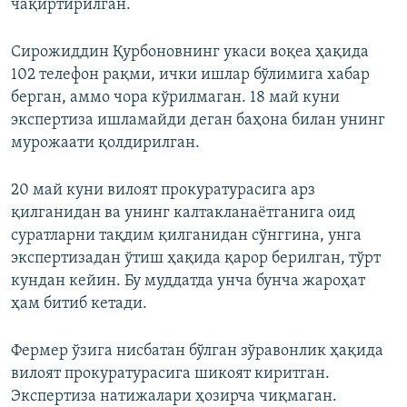
чақиртирилган.
Сирожиддин Қурбоновнинг укаси воқеа ҳақида
102 телефон рақми, ички ишлар бўлимига хабар
берган, аммо чора кўрилмаган. 18 май куни
экспертиза ишламайди деган баҳона билан унинг
мурожаати қолдирилган.
20 май куни вилоят прокуратурасига арз
қилганидан ва унинг калтакланаётганига оид
суратларни тақдим қилганидан сўнггина, унга
экспертизадан ўтиш ҳақида қарор берилган, тўрт
кундан кейин. Бу муддатда унча бунча жароҳат
ҳам битиб кетади.
Фермер ўзига нисбатан бўлган зўравонлик ҳақида
вилоят прокуратурасига шикоят киритган.
Экспертиза натижалари ҳозирча чиқмаган.