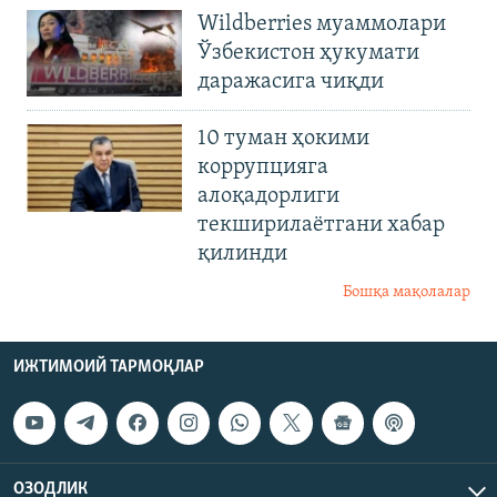
Wildberries муаммолари
Ўзбекистон ҳукумати
даражасига чиқди
10 туман ҳокими
коррупцияга
алоқадорлиги
текширилаётгани хабар
қилинди
Бошқа мақолалар
ИЖТИМОИЙ ТАРМОҚЛАР
ОЗОДЛИК