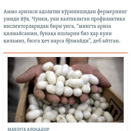
Аммо аризаси адолатли кўринишидан фермернинг
умиди йўқ. Чунки, уни калтаклаган профилактика
инспекторларидан бири унга, “мингта ариза
қилмайсанми, бунақа ишларни биз ҳар куни
қиламиз, бизга ҳеч нарса бўлмайди”, деб айтган.
МАВЗУГА АЛОҚАДОР