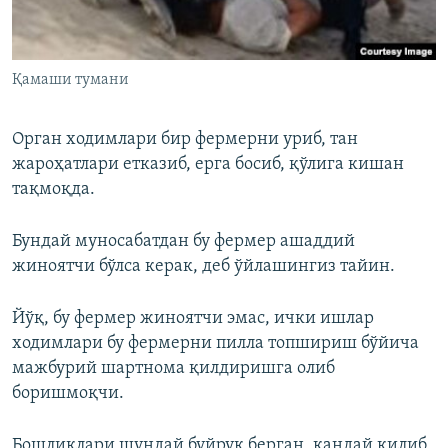
Қамаши тумани
Орган ходимлари бир фермерни уриб, тан
жароҳатлари етказиб, ерга босиб, қўлига кишан
тақмоқда.
Бундай муносабатдан бу фермер ашаддий
жиноятчи бўлса керак, деб ўйлашингиз тайин.
Йўқ, бу фермер жиноятчи эмас, ички ишлар
ходимлари бу фермерни пилла топшириш бўйича
мажбурий шартнома қилдиришга олиб
боришмоқчи.
Бошлиқлари шундай буйруқ берган, қандай қилиб