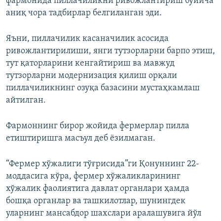
фармонида пиллачиликни ривожлантириш бўйича
аниқ чора тадбирлар белгиланган эди.
Яъни, пиллачилик касаначилик асосида
ривожлантирилиши, янги тутзорларни барпо этиш,
тут қаторларини кенгайтириш ва мавжуд
тутзорларни модернизация қилиш орқали
пиллачиликнинг озуқа базасини мустаҳкамлаш
айтилган.
Фармоннинг бирор жойида фермерлар пилла
етиштиришга масъул деб ёзилмаган.
“Фермер хўжалиги тўғрисида”ги Қонуннинг 22-
моддасига кўра, фермер хўжаликларининг
хўжалик фаолиятига давлат органлари ҳамда
бошқа органлар ва ташкилотлар, шунингдек
уларнинг мансабдор шахслари аралашувига йўл