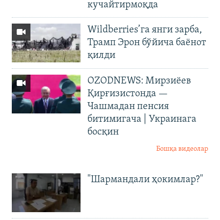
кучайтирмоқда
Wildberries’га янги зарба,
Трамп Эрон бўйича баёнот
қилди
OZODNEWS: Мирзиёев
Қирғизистонда —
Чашмадан пенсия
битимигача | Украинага
босқин
Бошқа видеолар
"Шармандали ҳокимлар?"