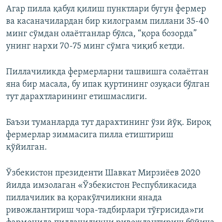
Агар пилла қабул қилиш пунктлари бугун фермер
ва касаначилардан бир килограмм пиллани 35-40
минг сўмдан олаётганлар бўлса, “қора бозорда”
унинг нархи 70-75 минг сўмга чиқиб кетди.
Пиллачиликда фермерларни ташвишга солаётган
яна бир масала, бу ипак қуртининг озуқаси бўлган
тут дарахтларининг етишмаслиги.
Баъзи туманларда тут дарахтининг ўзи йўқ. Бироқ
фермерлар зиммасига пилла етиштириш
қўйилган.
Ўзбекистон президенти Шавкат Мирзиёев 2020
йилда имзолаган «Ўзбекистон Республикасида
пиллачилик ва қоракўлчиликни янада
ривожлантириш чора-тадбирлари тўғрисида»ги