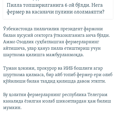
Пилла топширилганига 6 ой бўлди. Нега
фермер ва касаначи пулини ололмаяпти?
Ўзбекистонда пиллачилик президент фармони
билан хусусий секторга ўтказилганига анча бўлди.
Аммо Озодлик суҳбатлашган фермерларнинг
айтишича, улар ҳануз пилла етиштириш учун
шартнома қилишга мажбурланмоқда.
Туман ҳокими, прокурор ва ИИБ бошлиғи агар
шуртнома қилмаса, бир айб топиб фермер ери олиб
қўйилиши билан таҳдид қилишда давом этяпти.
Бу ҳолатни фермерларнинг республика Телеграм
каналида ёзилган юзлаб шикоятлардан ҳам билиш
мумкин.