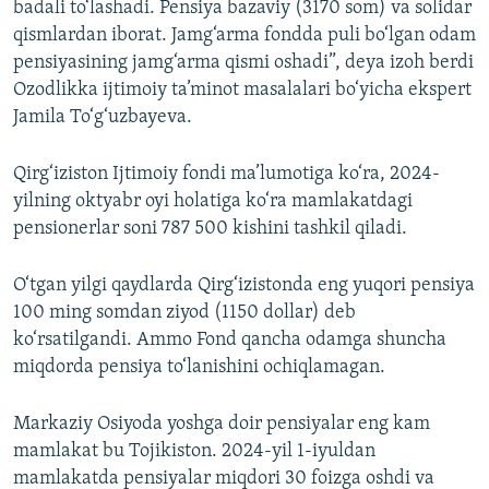
badali to‘lashadi. Pensiya bazaviy (3170 som) va solidar
qismlardan iborat. Jamg‘arma fondda puli bo‘lgan odam
pensiyasining jamg‘arma qismi oshadi”, deya izoh berdi
Ozodlikka ijtimoiy ta’minot masalalari bo‘yicha ekspert
Jamila To‘g‘uzbayeva.
Qirg‘iziston Ijtimoiy fondi ma’lumotiga ko‘ra, 2024-
yilning oktyabr oyi holatiga ko‘ra mamlakatdagi
pensionerlar soni 787 500 kishini tashkil qiladi.
O‘tgan yilgi qaydlarda Qirg‘izistonda eng yuqori pensiya
100 ming somdan ziyod (1150 dollar) deb
ko‘rsatilgandi. Ammo Fond qancha odamga shuncha
miqdorda pensiya to‘lanishini ochiqlamagan.
Markaziy Osiyoda yoshga doir pensiyalar eng kam
mamlakat bu Tojikiston. 2024-yil 1-iyuldan
mamlakatda pensiyalar miqdori 30 foizga oshdi va