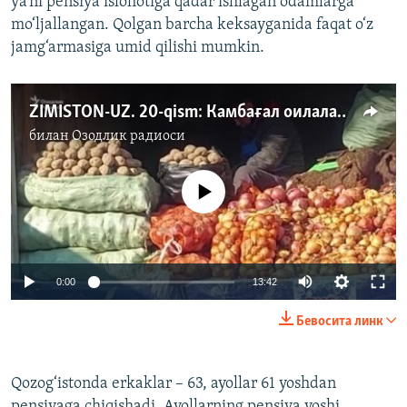
ya’ni pensiya islohotiga qadar ishlagan odamlarga
mo‘ljallangan. Qolgan barcha keksayganida faqat o‘z
jamg‘armasiga umid qilishi mumkin.
ZIMISTON-UZ. 20-qism: Камбағал оилалар овқатига сабзавотларни санаб ишлатяпти
билан
Озодлик радиоси
Айни дамда медиа-манба мавжуд эмас
Auto
0:00
13:42
240p
Бевосита линк
360p
Auto
240p
360p
480p
480p
Qozog‘istonda erkaklar – 63, ayollar 61 yoshdan
pensiyaga chiqishadi. Ayollarning pensiya yoshi
720p