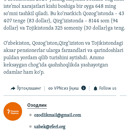
iste’mol xarajatlari kishi boshiga bir oyga 648 ming
so‘mni tashkil qiladi. Bu ko‘rsatkich Qozog‘istonda – 43
407 tenge (83 dollar), Qirg‘izistonda – 8144 som (94
dollar) va Tojikistonda 325 somoniy (30 dollar)ga teng.
O‘zbekiston, Qozog‘iston,Qirg‘iziston va Tojikistondagi
aksar pensionerlar ularga farzandlari va qarindoshlari
puldan yordam qilib turishini aytishdi. Ammo
keksaygan chog‘ida qashshoqlikda yashayotgan
odamlar ham ko‘p.
Ўртоқлашинг
VPNсиз ўқиш
Follow us
Озодлик
ozodlikmail@gmail.com
uzbek@rferl.org