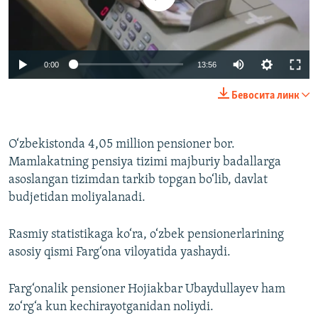
Auto
0:00
13:56
240p
Бевосита линк
360p
Auto
240p
360p
480p
480p
O‘zbekistonda 4,05 million pensioner bor.
Mamlakatning pensiya tizimi majburiy badallarga
720p
720p
1080p
asoslangan tizimdan tarkib topgan bo‘lib, davlat
1080p
budjetidan moliyalanadi.
Rasmiy statistikaga ko‘ra, o‘zbek pensionerlarining
asosiy qismi Farg‘ona viloyatida yashaydi.
Farg‘onalik pensioner Hojiakbar Ubaydullayev ham
zo‘rg‘a kun kechirayotganidan noliydi.