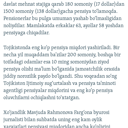
davlat mehnat stajiga qarab 180 somoniy (17 dollar)dan
1500 somoniy (138 dollar)gacha pensiya to‘lamoqda.
Pensionerlar bu pulga umuman yashab bo‘lmasligidan
noliydilar. Mamlakatda erkaklar 63, ayollar 58 yoshdan
pensiyaga chiqadilar.
Tojikistonda eng ko‘p pensiya miqdori yashiriladi. Bir
necha yil muqaddam ba’zilar 200 somoniy, boshqa bir
toifadagi odamlar esa 10 ming somoniydan ziyod
pensiya olishi ma’lum bo‘lganida jamoatchilik orasida
jiddiy norozilik paydo bo‘lgandi. Shu voqeadan so‘ng
Tojikiston Ijtimoiy sug‘urtalash va pensiya ta’minoti
agentligi pensiyalar miqdorini va eng ko‘p pensiya
oluvchilarni ochiqlashni to‘xtatgan.
Xo‘jandlik Mavjuda Rahmonova Farg‘ona byurosi
jurnalisti bilan suhbatda uning eng kam oylik
xarajatlari pensiyasi miqdoridan ancha ko‘pligini