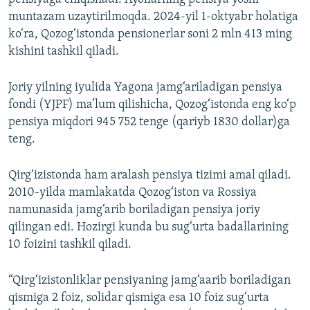
720p
1080p
muntazam uzaytirilmoqda. 2024-yil 1-oktyabr holatiga
1080p
ko‘ra, Qozog‘istonda pensionerlar soni 2 mln 413 ming
kishini tashkil qiladi.
Joriy yilning iyulida Yagona jamg‘ariladigan pensiya
fondi (YJPF) ma’lum qilishicha, Qozog‘istonda eng ko‘p
pensiya miqdori 945 752 tenge (qariyb 1830 dollar)ga
teng.
Qirg‘izistonda ham aralash pensiya tizimi amal qiladi.
2010-yilda mamlakatda Qozog‘iston va Rossiya
namunasida jamg‘arib boriladigan pensiya joriy
qilingan edi. Hozirgi kunda bu sug‘urta badallarining
10 foizini tashkil qiladi.
“Qirg‘izistonliklar pensiyaning jamg‘aarib boriladigan
qismiga 2 foiz, solidar qismiga esa 10 foiz sug‘urta