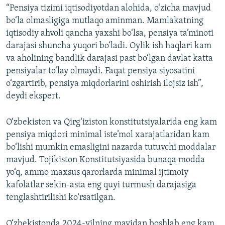
“Pensiya tizimi iqtisodiyotdan alohida, o‘zicha mavjud
bo‘la olmasligiga mutlaqo aminman. Mamlakatning
iqtisodiy ahvoli qancha yaxshi bo‘lsa, pensiya ta’minoti
darajasi shuncha yuqori bo‘ladi. Oylik ish haqlari kam
va aholining bandlik darajasi past bo‘lgan davlat katta
pensiyalar to‘lay olmaydi. Faqat pensiya siyosatini
o‘zgartirib, pensiya miqdorlarini oshirish ilojsiz ish”,
deydi ekspert.
O‘zbekiston va Qirg‘iziston konstitutsiyalarida eng kam
pensiya miqdori minimal iste’mol xarajatlaridan kam
bo‘lishi mumkin emasligini nazarda tutuvchi moddalar
mavjud. Tojikiston Konstitutsiyasida bunaqa modda
yo‘q, ammo maxsus qarorlarda minimal ijtimoiy
kafolatlar sekin-asta eng quyi turmush darajasiga
tenglashtirilishi ko‘rsatilgan.
O‘zbekistonda 2024-yilning mayidan boshlab eng kam