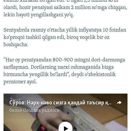
eshitib xursand bo‘lgan edi. U ilgari 1,5 million so‘m
olardi, hozir pensiyasi salkam 2 million so‘mga chiqqan,
lekin hayoti yengillashgani yo‘q.
Sentyabrda rasmiy o‘rtacha yillik inflyatsiya 10 foizdan
ko‘proqni tashkil qilgan edi, biroq voqelik bir oz
boshqacha.
“Har oy pensiyamdan 800-900 mingni dori-darmonga
sarflayman. Dorilarning narxi oshmaganida bizga
birmuncha yengillik bo‘lardi”, deydi o‘zbekistonlik
pensioner ayol.
Сўров: Нарх-наво сизга қандай таъсир қилмоқда?
билан
Озодлик радиоси
Айни дамда медиа-манба мавжуд эмас