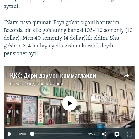
aytadi.
“Narx-navo qimmat. Boya go‘sht olgani boruvdim.
Bozorda bir kilo go‘shtning bahosi 105-110 somoniy (10
dollar). Men 40 somoniy (4 dollar)lik oldim. Shu
go‘shtni 3-4 haftaga yetkazishim kerak”, deydi
pensioner ayol.
ҚҚС: Дори-дармон қимматлайди
билан
Озодлик радиоси
Айни дамда медиа-манба мавжуд эмас
Auto
0:00
9:55