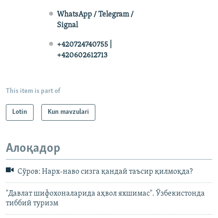
WhatsApp / Telegram /
Signal
+420724740755 |
+420602612713
This item is part of
Lotin
Kun mavzulari
Алоқадор
Сўров: Нарх-наво сизга қандай таъсир қилмоқда?
"Давлат шифохоналарида аҳвол яхшимас". Ўзбекистонда
тиббий туризм