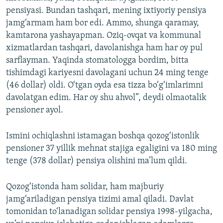
pensiyasi. Bundan tashqari, mening ixtiyoriy pensiya
jamg‘armam ham bor edi. Ammo, shunga qaramay,
kamtarona yashayapman. Oziq-ovqat va kommunal
xizmatlardan tashqari, davolanishga ham har oy pul
sarflayman. Yaqinda stomatologga bordim, bitta
tishimdagi kariyesni davolagani uchun 24 ming tenge
(46 dollar) oldi. O‘tgan oyda esa tizza bo‘g‘imlarimni
davolatgan edim. Har oy shu ahvol”, deydi olmaotalik
pensioner ayol.
Ismini ochiqlashni istamagan boshqa qozog‘istonlik
pensioner 37 yillik mehnat stajiga egaligini va 180 ming
tenge (378 dollar) pensiya olishini ma’lum qildi.
Qozog‘istonda ham solidar, ham majburiy
jamg‘ariladigan pensiya tizimi amal qiladi. Davlat
tomonidan to‘lanadigan solidar pensiya 1998-yilgacha,