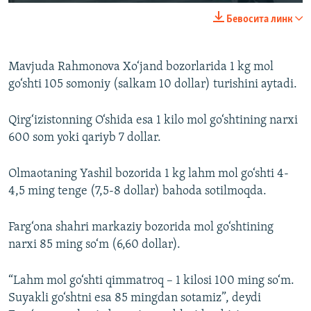
240p
Бевосита линк
360p
Auto
240p
360p
480p
480p
Mavjuda Rahmonova Xo‘jand bozorlarida 1 kg mol
go‘shti 105 somoniy (salkam 10 dollar) turishini aytadi.
720p
720p
1080p
1080p
Qirg‘izistonning O‘shida esa 1 kilo mol go‘shtining narxi
600 som yoki qariyb 7 dollar.
Olmaotaning Yashil bozorida 1 kg lahm mol go‘shti 4-
4,5 ming tenge (7,5-8 dollar) bahoda sotilmoqda.
Farg‘ona shahri markaziy bozorida mol go‘shtining
narxi 85 ming so‘m (6,60 dollar).
“Lahm mol go‘shti qimmatroq – 1 kilosi 100 ming so‘m.
Suyakli go‘shtni esa 85 mingdan sotamiz”, deydi