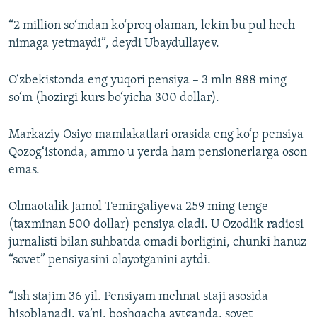
“2 million so‘mdan ko‘proq olaman, lekin bu pul hech
nimaga yetmaydi”, deydi Ubaydullayev.
O‘zbekistonda eng yuqori pensiya – 3 mln 888 ming
so‘m (hozirgi kurs bo‘yicha 300 dollar).
Markaziy Osiyo mamlakatlari orasida eng ko‘p pensiya
Qozog‘istonda, ammo u yerda ham pensionerlarga oson
emas.
Olmaotalik Jamol Temirgaliyeva 259 ming tenge
(taxminan 500 dollar) pensiya oladi. U Ozodlik radiosi
jurnalisti bilan suhbatda omadi borligini, chunki hanuz
“sovet” pensiyasini olayotganini aytdi.
“Ish stajim 36 yil. Pensiyam mehnat staji asosida
hisoblanadi, ya’ni, boshqacha aytganda, sovet