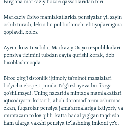
Farg‘ona markaziy bozori qassoblaridan biri.
Markaziy Osiyo mamlakatlarida pensiyalar yil sayin
oshib turadi, lekin bu pul birlamchi ehtiyojlarnigina
qoplaydi, xolos.
Ayrim kuzatuvchilar Markaziy Osiyo respublikalari
pensiya tizimini tubdan qayta qurishi kerak, deb
hisoblashmoqda.
Biroq qirg‘izistonlik ijtimoiy ta’minot masalalari
bo‘yicha ekspert Jamila To‘g‘uzbayeva bu fikrga
qo‘shilmaydi. Uning nazarida mintaqa mamlakatlari
iqtisodiyotni ko‘tarib, aholi daromadlarini oshirmas
ekan, fuqarolar pensiya jamg‘armalariga ixtiyoriy va
muntazam to‘lov qilib, katta badal yig‘gan taqdirda
ham ularga yaxshi pensiya to‘lashning imkoni yo‘q.