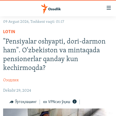
Линклар
Бош
мавзуларга
09 Avgust 2026, Toshkent vaqti: 01:17
ўтинг
OZODLIK SURISHTIRUVLARI
Асосий
LOTIN
OZODVIDEO
навигацияга
"Pensiyalar oshyapti, dori-darmon
ўтинг
OZODARXIV
ham". O‘zbekiston va mintaqada
Қидиришга
ўтинг
pensionerlar qanday kun
На русском
kechirmoqda?
ИЖТИМОИЙ ТАРМОҚЛАР
Озодлик
Dekabr 29, 2024
Ўртоқлашинг
VPNсиз ўқиш
Озодлик бошқа тилларда