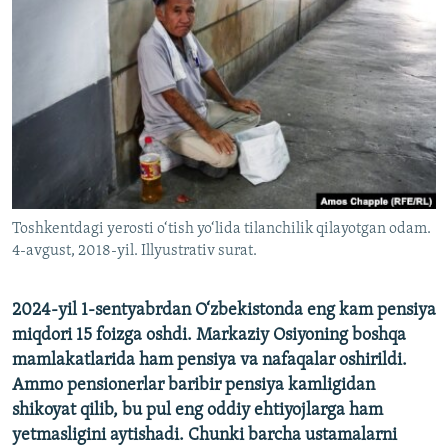
Toshkentdagi yerosti o‘tish yo‘lida tilanchilik qilayotgan odam.
4-avgust, 2018-yil. Illyustrativ surat.
2024-yil 1-sentyabrdan O‘zbekistonda eng kam pensiya
miqdori 15 foizga oshdi. Markaziy Osiyoning boshqa
mamlakatlarida ham pensiya va nafaqalar oshirildi.
Ammo pensionerlar baribir pensiya kamligidan
shikoyat qilib, bu pul eng oddiy ehtiyojlarga ham
yetmasligini aytishadi. Chunki barcha ustamalarni