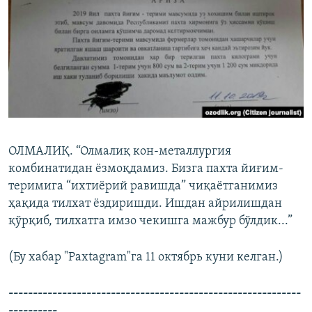
ОЛМАЛИҚ. “Олмалиқ кон-металлургия
комбинатидан ёзмоқдамиз. Бизга пахта йиғим-
теримига “ихтиёрий равишда” чиқаётганимиз
ҳақида тилхат ёздиришди. Ишдан айрилишдан
қўрқиб, тилхатга имзо чекишга мажбур бўлдик...”
(Бу хабар "Paxtagram"га 11 октябрь куни келган.)
​------------------------------------------------------------
----------