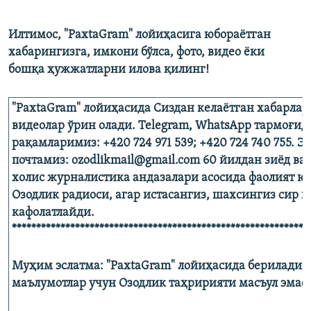
Илтимос, "PaxtaGram" лойиҳасига юбораётган
хабарингизга, имкони бўлса, фото, видео ёки
бошқа ҳужжатларни илова қилинг!​
"PaxtaGram" лойиҳасида Сиздан келаётган хабарлар,
видеолар ўрин олади. Telegram, WhatsApp тармоғид
рақамларимиз: +420 724 971 539; +420 724 740 755. Э
почтамиз: ozodlikmail@gmail.com 60 йилдан зиёд ва
холис журналистика андазалари асосида фаолият ю
Озодлик радиоси, агар истасангиз, шахсингиз сир
кафолатлайди.
*************************************************************
Муҳим эслатма: "PaxtaGram" лойиҳасида бериладиг
маълумотлар учун Озодлик таҳририяти масъул эмас!