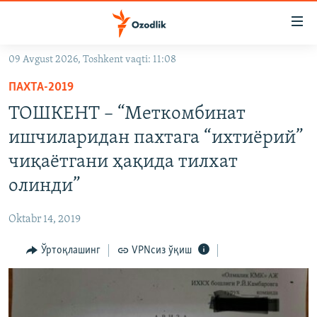
Линклар
Бош
мавзуларга
09 Avgust 2026, Toshkent vaqti: 11:08
ўтинг
OZODLIK SURISHTIRUVLARI
Асосий
ПАХТА-2019
OZODVIDEO
навигацияга
ТОШКЕНТ – “Меткомбинат
ўтинг
OZODARXIV
ишчиларидан пахтага “ихтиёрий”
Қидиришга
ўтинг
чиқаётгани ҳақида тилхат
На русском
олинди”
ИЖТИМОИЙ ТАРМОҚЛАР
Oktabr 14, 2019
Ўртоқлашинг
VPNсиз ўқиш
Озодлик бошқа тилларда