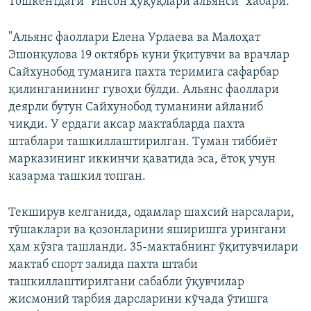
Тошкентдаги "Инсон ҳуқуқлари альянси" хабари:
"Альянс фаоллари Елена Урлаева ва Малоҳат
Эшонқулова 19 октябрь куни ӯқитувчи ва врачлар
Сайхунобод туманига пахта теримига сафарбар
қилинганининг гувоҳи бӯлди. Альянс фаоллари
деярли бутун Сайхунобод туманини айланиб
чиқди. У ердаги аксар мактабларда пахта
штаблари ташкиллаштирилган. Туман тиббиёт
марказининг иккинчи қаватида эса, ётоқ учун
казарма ташкил топган.
Текширув келганида, одамлар шахсий нарсалари,
тӯшаклари ва қозонларини яширишга урингани
ҳам кӯзга ташланди. 35-мактабнинг ўқитувчилари
мактаб спорт залида пахта штаби
ташкиллаштирилгани сабабли ӯқувчилар
жисмоний тарбия дарсларини кўчада ўтишга