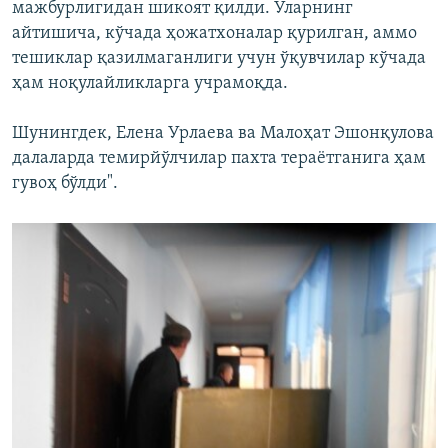
мажбурлигидан шикоят қилди. Уларнинг
айтишича, кўчада ҳожатхоналар қурилган, аммо
тешиклар қазилмаганлиги учун ўқувчилар кўчада
ҳам ноқулайликларга учрамоқда.
Шунингдек, Елена Урлаева ва Малоҳат Эшонқулова
далаларда темирйўлчилар пахта тераётганига ҳам
гувоҳ бўлди".