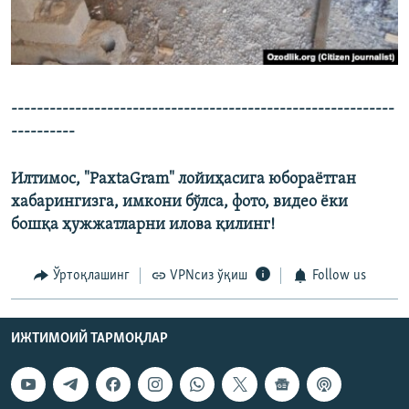
​------------------------------------------------------------
----------
Илтимос, "PaxtaGram" лойиҳасига юбораётган
хабарингизга, имкони бўлса, фото, видео ёки
бошқа ҳужжатларни илова қилинг!​
Ўртоқлашинг
VPNсиз ўқиш
Follow us
ИЖТИМОИЙ ТАРМОҚЛАР