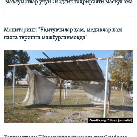
маълумотлар учун Озодлик таҳририяти масъул эмас!
Мониторинг: "Ўқитувчилар ҳам, медиклар ҳам
пахта теришга мажбурланмоқда"