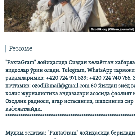
Резюме
"PaxtaGram" лойиҳасида Сиздан келаётган хабарлар,
видеолар ўрин олади. Telegram, WhatsApp тармоғид
рақамларимиз: +420 724 971 539; +420 724 740 755. Э
почтамиз: ozodlikmail@gmail.com 60 йилдан зиёд ва
холис журналистика андазалари асосида фаолият ю
Озодлик радиоси, агар истасангиз, шахсингиз сир
кафолатлайди.
*************************************************************
Муҳим эслатма: "PaxtaGram" лойиҳасида бериладиг