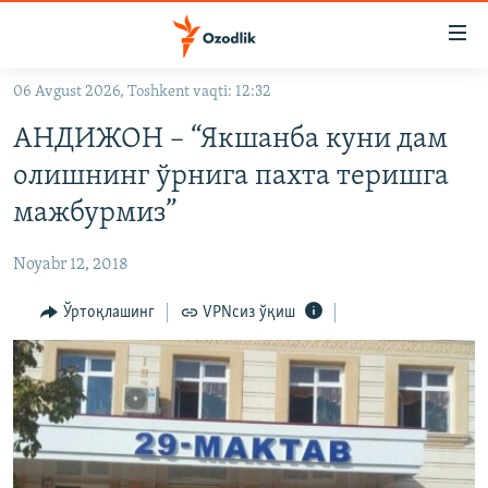
Линклар
Бош
мавзуларга
06 Avgust 2026, Toshkent vaqti: 12:32
ўтинг
OZODLIK SURISHTIRUVLARI
Асосий
АНДИЖОН – “Якшанба куни дам
OZODVIDEO
навигацияга
олишнинг ўрнига пахта теришга
ўтинг
OZODARXIV
мажбурмиз”
Қидиришга
ўтинг
На русском
Noyabr 12, 2018
ИЖТИМОИЙ ТАРМОҚЛАР
Ўртоқлашинг
VPNсиз ўқиш
Озодлик бошқа тилларда