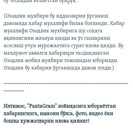
бу теппадан келаётган буйруқ”.
(Озодлик мухбири бу иддаоларни ўрганиш
давомида хабар муаллифи билан боғланди. Хабар
муаллифи Озодлик мухбирига шу соҳага
яқинлигини маълум қилди ва ўз гапларини
асослаш учун мурожаатига сурат илова қилди. Бу
маълумот аввалги хабарлари тасдиқланган
Озодлик мобил мухбири томонидан юборилди.
Озодлик бу хабарни ўрганишда давом этади.)
​------------------------------------------------------------
----------
Илтимос, "PaxtaGram" лойиҳасига юбораётган
хабарингизга, имкони бўлса, фото, видео ёки
бошқа ҳужжатларни илова қилинг!​