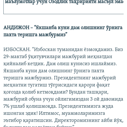
маълумотлар учун Озодлик таҳририяти масъул эмас!
АНДИЖОН – “Якшанба куни дам олишнинг ўрнига
пахта теришга мажбурмиз”
ИЗБОСКАН. “Избоскан туманидан ёзмоқдамиз. Биз
29-мактаб ўқитувчилари мажбурий меҳнатдан
қийналиб кетдик. Дам олиш кунисиз ишлаймиз.
Якшанба куни дам олишнинг ўрнига пахта
теришга мажбурмиз. Президентнинг мажбурий
меҳнатни тугатиш тўғрисидаги қарори фақат
қоғозда қолиб кетмоқдами? Бундан ташқари,
мажбурий обуна учун ойлигимиздан 3 ой давомида
7% ушлаб қолишмоқда. Президентимизга жуда
ишонган эдик! Илтимос, муаммоларимизга
эътибор қаратишсин. Директоромизнинг айби йўқ,