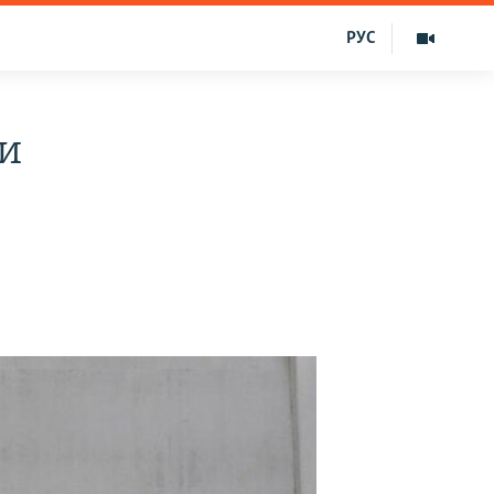
РУС
и