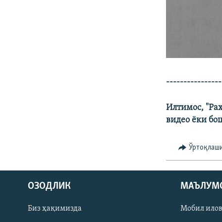
​---------------
Илтимос, "Pa
видео ёки бо
Ўртоқлаш
На русском
ОЗОДЛИК
МАЪЛУМ
ИЖТИМОИЙ ТАРМОҚЛАР
Биз ҳақимизда
Мобил ило