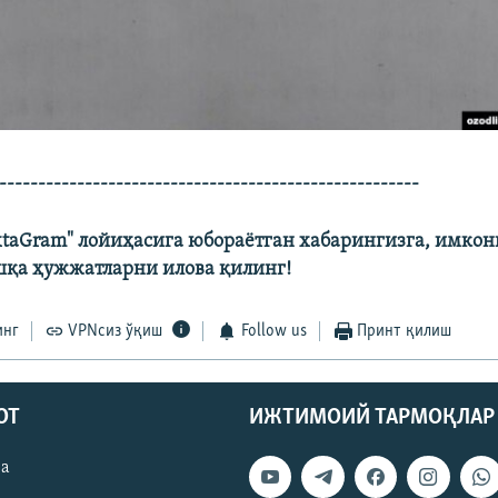
-------------------------------------------------------
xtaGram" лойиҳасига юбораётган хабарингизга, имкони 
шқа ҳужжатларни илова қилинг!​
инг
VPNсиз ўқиш
Follow us
Принт қилиш
ОТ
ИЖТИМОИЙ ТАРМОҚЛАР
ва