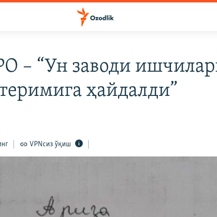
О – “Ун заводи ишчилар
 теримига ҳайдалди”
8
инг
VPNсиз ўқиш