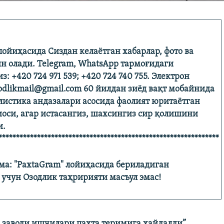
лойиҳасида Сиздан келаётган хабарлар, фото ва
н олади. Telegram, WhatsApp тармоғидаги
: +420 724 971 539; +420 724 740 755. Электрон
odlikmail@gmail.com 60 йилдан зиёд вақт мобайнида
листика андазалари асосида фаолият юритаётган
оси, агар истасангиз, шахсингиз сир қолишини
и.
***************************************************************
ма: "PaxtaGram" лойиҳасида бериладиган
учун Озодлик таҳририяти масъул эмас!
 заводи ишчилари пахта теримига ҳайдалди”