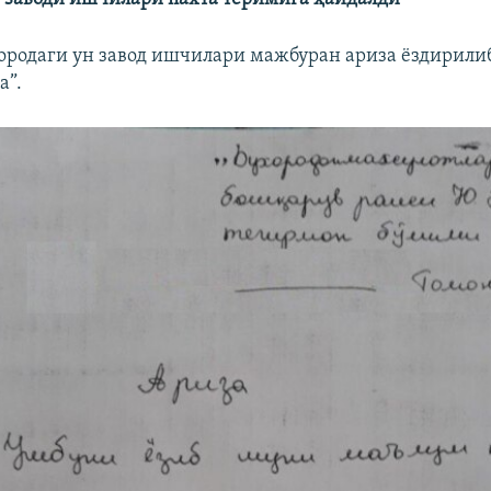
ородаги ун завод ишчилари мажбуран ариза ёздирилиб
а”.