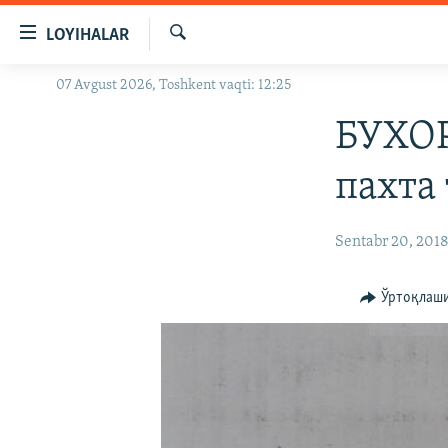
Линклар
LOYIHALAR
Бош
мавзуларга
Излаш
07 Avgust 2026, Toshkent vaqti: 12:25
OZODLIK SURISHTIRUVLARI
ўтинг
Асосий
OZODVIDEO
БУХОР
навигацияга
OZODARXIV
ўтинг
пахта
Қидиришга
ўтинг
Sentabr 20, 201
Ўртоқлаш