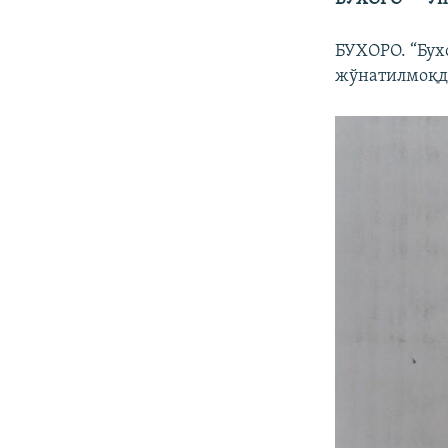
БУХОРО. “Бух
жўнатилмоқд