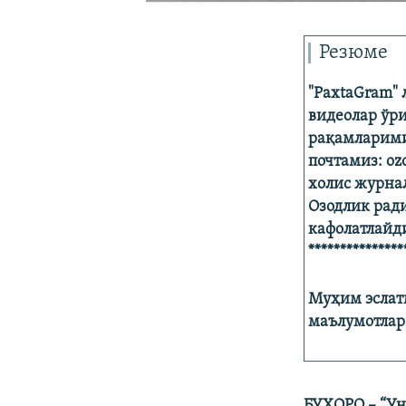
Резюме
"PaxtaGram" 
видеолар ўри
рақамларимиз
почтамиз: oz
холис журна
Озодлик ради
кафолатлайд
***************
Муҳим эслат
маълумотлар 
БУХОРО – “Ун