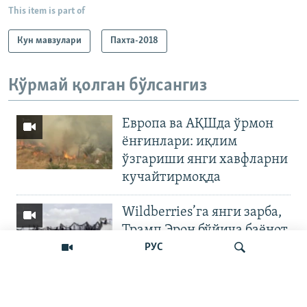
This item is part of
Кун мавзулари
Пахта-2018
Кўрмай қолган бўлсангиз
Европа ва АҚШда ўрмон
ёнғинлари: иқлим
ўзгариши янги хавфларни
кучайтирмоқда
Wildberries’га янги зарба,
Трамп Эрон бўйича баёнот
қилди
РУС
OZODNEWS: Мирзиёев
Қирғизистонда —