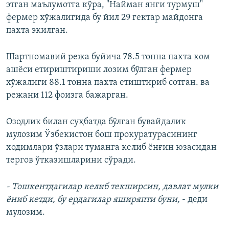
этган маълумотга кўра, "Найман янги турмуш"
фермер хўжалигида бу йил 29 гектар майдонга
пахта экилган.
Шартномавий режа буйича 78.5 тонна пахта хом
ашёси етириштириши лозим бўлган фермер
хўжалиги 88.1 тонна пахта етиштириб сотган. ва
режани 112 фоизга бажарган.
Озодлик билан суҳбатда бўлган бувайдалик
мулозим Ўзбекистон бош прокуратурасининг
ходимлари ўзлари туманга келиб ёнғин юзасидан
тергов ўтказишларини сўради.
- Тошкентдагилар келиб текширсин, давлат мулки
ёниб кетди, бу ердагилар яширяпти буни,
- деди
мулозим.