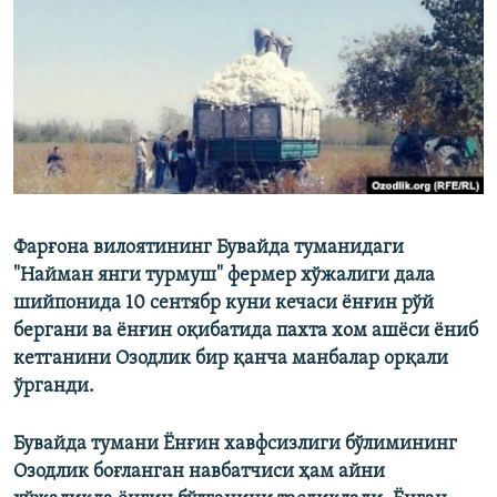
Фарғона вилоятининг Бувайда туманидаги
"Найман янги турмуш" фермер хўжалиги дала
шийпонида 10 сентябр куни кечаси ёнғин рўй
бергани ва ёнғин оқибатида пахта хом ашёси ёниб
кетганини Озодлик бир қанча манбалар орқали
ўрганди.
Бувайда тумани Ёнғин хавфсизлиги бўлимининг
Озодлик боғланган навбатчиси ҳам айни