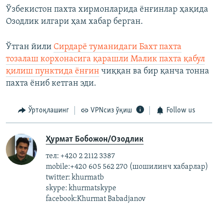
Ўзбекистон пахта хирмонларида ёнғинлар ҳақида
Озодлик илгари ҳам хабар берган.
Ўтган йили
Сирдарё туманидаги Бахт пахта
тозалаш корхонасига қарашли Малик пахта қабул
қилиш пунктида ёнғин
чиққан ва бир қанча тонна
пахта ёниб кетган эди.
Ўртоқлашинг
VPNсиз ўқиш
Follow us
Ҳурмат Бобожон/Озодлик
тел: +420 2 2112 3387
mobile:+420 605 562 270 (шошилинч хабарлар)
twitter: khurmatb
skype: khurmatskype
facebook:Khurmat Babadjanov