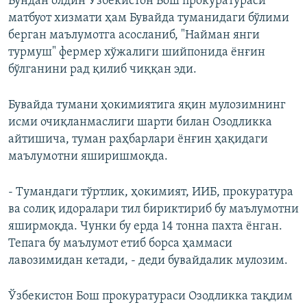
Бундан олдин Ўзбекистон Бош прокуратураси
матбуот хизмати ҳам Бувайда туманидаги бўлими
берган маълумотга асосланиб, "Найман янги
турмуш" фермер хўжалиги шийпонида ёнғин
бўлганини рад қилиб чиққан эди.
Бувайда тумани ҳокимиятига яқин мулозимнинг
исми очиқланмаслиги шарти билан Озодликка
айтишича, туман раҳбарлари ёнғин ҳақидаги
маълумотни яширишмоқда.
- Тумандаги тўртлик, ҳокимият, ИИБ, прокуратура
ва солиқ идоралари тил бириктириб бу маълумотни
яширмоқда. Чунки бу ерда 14 тонна пахта ёнган.
Тепага бу маълумот етиб борса ҳаммаси
лавозимидан кетади, - деди бувайдалик мулозим.
Ўзбекистон Бош прокуратураси Озодликка тақдим