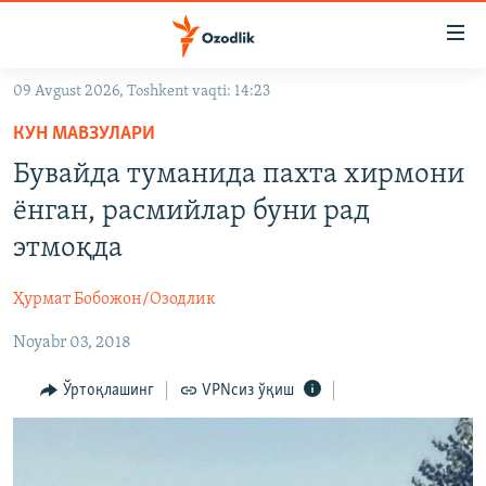
Линклар
Бош
мавзуларга
09 Avgust 2026, Toshkent vaqti: 14:23
ўтинг
OZODLIK SURISHTIRUVLARI
Асосий
КУН МАВЗУЛАРИ
OZODVIDEO
навигацияга
Бувайда туманида пахта хирмони
ўтинг
OZODARXIV
ёнган, расмийлар буни рад
Қидиришга
ўтинг
этмоқда
На русском
Ҳурмат Бобожон/Озодлик
ИЖТИМОИЙ ТАРМОҚЛАР
Noyabr 03, 2018
Ўртоқлашинг
VPNсиз ўқиш
Озодлик бошқа тилларда