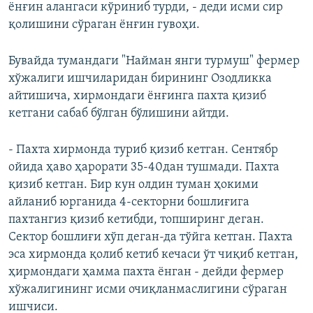
ёнғин алангаси кўриниб турди, - деди исми сир
қолишини сўраган ёнғин гувоҳи.
Бувайда тумандаги "Найман янги турмуш" фермер
хўжалиги ишчиларидан бирининг Озодликка
айтишича, хирмондаги ёнғинга пахта қизиб
кетгани сабаб бўлган бўлишини айтди.
- Пахта хирмонда туриб қизиб кетган. Сентябр
ойида ҳаво ҳарорати 35-40дан тушмади. Пахта
қизиб кетган. Бир кун олдин туман ҳокими
айланиб юрганида 4-секторни бошлиғига
пахтангиз қизиб кетибди, топширинг деган.
Сектор бошлиғи хўп деган-да тўйга кетган. Пахта
эса хирмонда қолиб кетиб кечаси ўт чиқиб кетган,
ҳирмондаги ҳамма пахта ёнган - дейди фермер
хўжалигининг исми очиқланмаслигини сўраган
ишчиси.