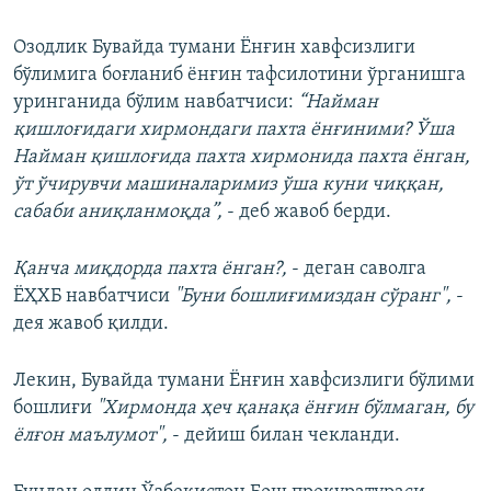
Озодлик Бувайда тумани Ёнғин хавфсизлиги
бўлимига боғланиб ёнғин тафсилотини ўрганишга
уринганида бўлим навбатчиси:
“Найман
қишлоғидаги хирмондаги пахта ёнғиними? Ўша
Найман қишлоғида пахта хирмонида пахта ёнган,
ўт ўчирувчи машиналаримиз ўша куни чиққан,
сабаби аниқланмоқда”,
- деб жавоб берди.
Қанча миқдорда пахта ёнган?,
- деган саволга
ЁҲХБ навбатчиси
"Буни бошлиғимиздан сўранг",
-
дея жавоб қилди.
Лекин, Бувайда тумани Ёнғин хавфсизлиги бўлими
бошлиғи
"Хирмонда ҳеч қанақа ёнғин бўлмаган, бу
ёлғон маълумот",
- дейиш билан чекланди.