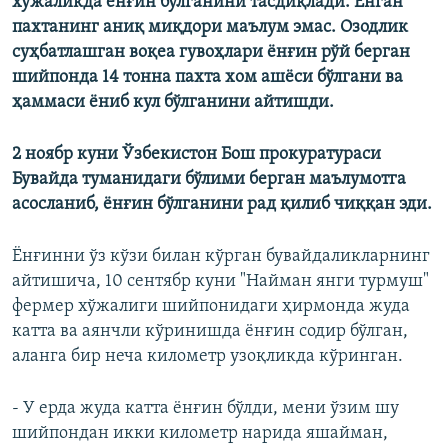
хўжаликда ёнғин бўлганини тасдиқлади. Ёнган
пахтанинг аниқ миқдори маълум эмас. Озодлик
суҳбатлашган воқеа гувоҳлари ёнғин рўй берган
шийпонда 14 тонна пахта хом ашёси бўлгани ва
ҳаммаси ёниб кул бўлганини айтишди.
2 ноябр куни Ўзбекистон Бош прокуратураси
Бувайда туманидаги бўлими берган маълумотга
асосланиб, ёнғин бўлганини рад қилиб чиққан эди.
Ёнғинни ўз кўзи билан кўрган бувайдаликларнинг
айтишича, 10 сентябр куни "Найман янги турмуш"
фермер хўжалиги шийпонидаги ҳирмонда жуда
катта ва аянчли кўринишда ёнғин содир бўлган,
аланга бир неча километр узоқликда кўринган.
- У ерда жуда катта ёнғин бўлди, мени ўзим шу
шийпондан икки километр нарида яшайман,