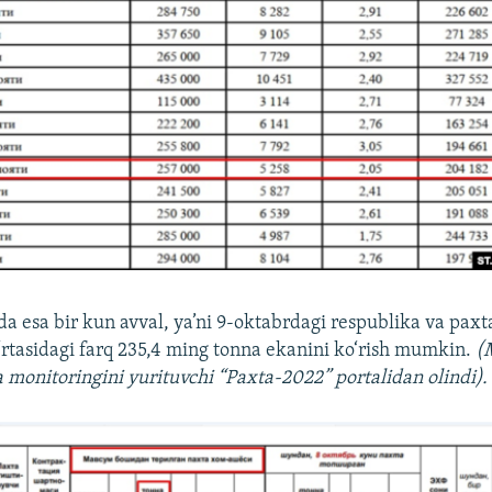
da esa bir kun avval, ya’ni 9-oktabrdagi respublika va paxt
‘rtasidagi farq 235,4 ming tonna ekanini ko‘rish mumkin.
(
a monitoringini yurituvchi “Paxta-2022” portalidan olindi).