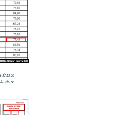
a shtabi
Mazkur