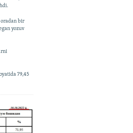
hdi.
 oradan bir
degan yozuv
arni
oyatida 79,45