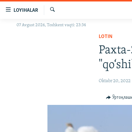
Линклар
LOYIHALAR
Бош
мавзуларга
Излаш
07 Avgust 2026, Toshkent vaqti: 23:34
OZODLIK SURISHTIRUVLARI
ўтинг
Асосий
LOTIN
OZODVIDEO
навигацияга
Paxta-
OZODARXIV
ўтинг
Қидиришга
"qo‘sh
ўтинг
Oktabr 20, 2022
Ўртоқлаш