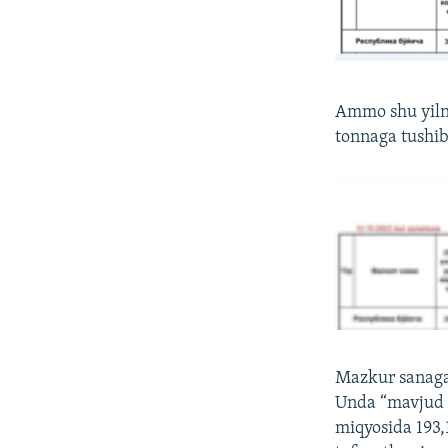
Ammo shu yilni
tonnaga tushib
Mazkur sanaga 
Unda “mavjud b
miqyosida 193,