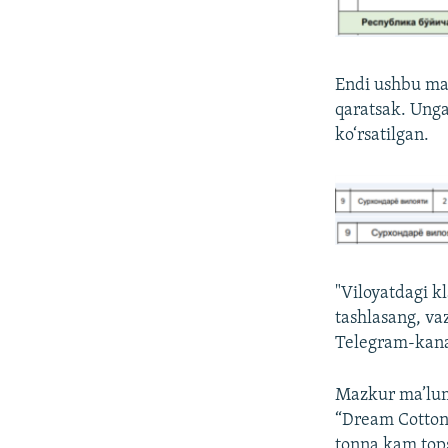
Endi ushbu mav
qaratsak. Unga
ko‘rsatilgan.
"Viloyatdagi kl
tashlasang, va
Telegram-kana
Mazkur ma’lumo
“Dream Cotton 
tonna kam tops