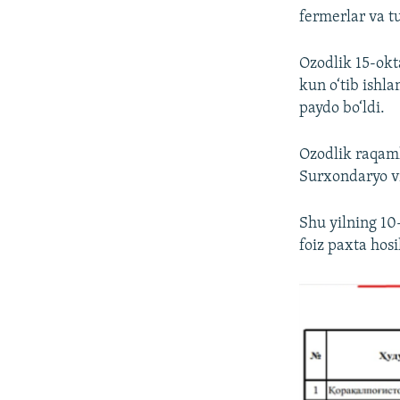
fermerlar va t
Ozodlik 15-okt
kun o‘tib ishl
paydo bo‘ldi.
Ozodlik raqaml
Surxondaryo vil
Shu yilning 10
foiz paxta hosi