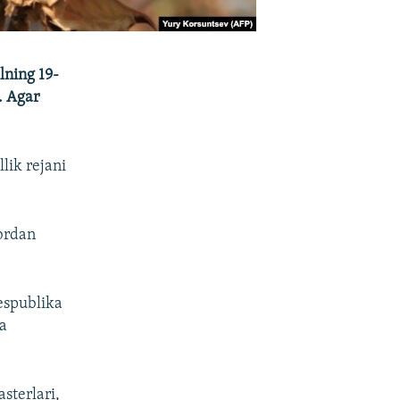
ilning 19-
. Agar
lik rejani
abrdan
espublika
da
sterlari,