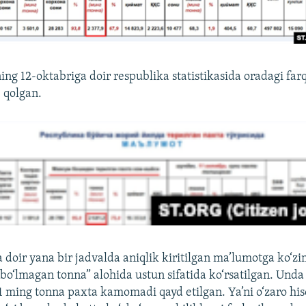
ng 12-oktabriga doir respublika statistikasida oradagi fa
 qolgan.
doir yana bir jadvalda aniqlik kiritilgan ma’lumotga ko‘zi
o‘lmagan tonna” alohida ustun sifatida ko‘rsatilgan. Unda
1 ming tonna paxta kamomadi qayd etilgan. Ya’ni o‘zaro hi