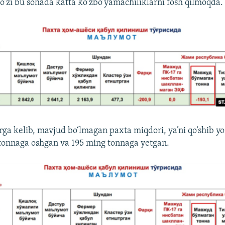
 o‘zi bu sohada katta ko‘zbo‘yamachiliklarni fosh qilmoqda.
rga kelib, mavjud bo‘lmagan paxta miqdori, ya’ni qo‘shib yo
tonnaga oshgan va 195 ming tonnaga yetgan.