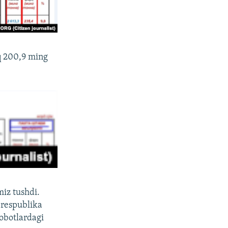
rq 200,9 ming
miz tushdi.
 respublika
sobotlardagi