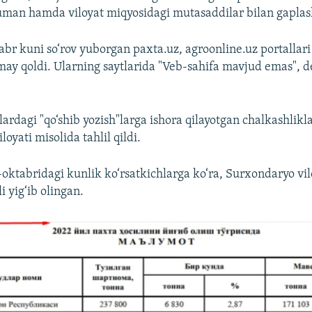
uman hamda viloyat miqyosidagi mutasaddilar bilan gaplas
abr kuni so‘rov yuborgan paxta.uz, agroonline.uz portallari
amay qoldi. Ularning saytlarida "Veb-sahifa mavjud emas", 
ardagi "qo‘shib yozish"larga ishora qilayotgan chalkashlikl
oyati misolida tahlil qildi.
-oktabridagi kunlik ko‘rsatkichlarga ko‘ra, Surxondaryo vil
li yig‘ib olingan.