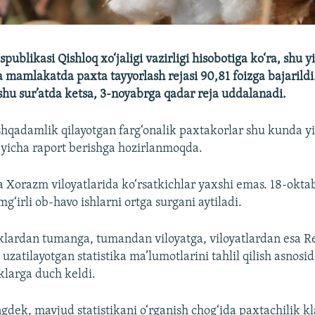
publikasi Qishloq xo‘jaligi vazirligi hisobotiga ko‘ra, shu y
a mamlakatda paxta tayyorlash rejasi 90,81 foizga bajarildi
 shu sur’atda ketsa, 3-noyabrga qadar reja uddalanadi.
adamlik qilayotgan farg‘onalik paxtakorlar shu kunda yil
‘yicha raport berishga hozirlanmoqda.
a Xorazm viloyatlarida ko‘rsatkichlar yaxshi emas. 18-okt
‘irli ob-havo ishlarni ortga surgani aytiladi.
iklardan tumanga, tumandan viloyatga, viloyatlardan esa R
uzatilayotgan statistika ma’lumotlarini tahlil qilish asnosi
larga duch keldi.
gdek, mavjud statistikani o‘rganish chog‘ida paxtachilik kla