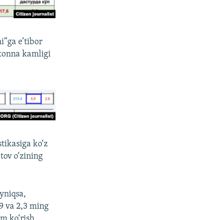
”ga e’tibor
 tonna kamligi
stikasiga ko‘z
tov o‘zining
yniqsa,
,9 va 2,3 ming
m ko‘rish