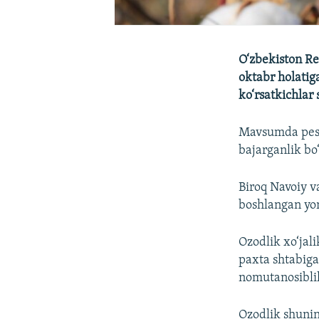
O‘zbekiston Res
oktabr holatig
ko‘rsatkichlar
Mavsumda peshq
bajarganlik bo
Biroq Navoiy v
boshlangan yomg
Ozodlik xo‘jal
paxta shtabiga 
nomutanosiblik
Ozodlik shunin