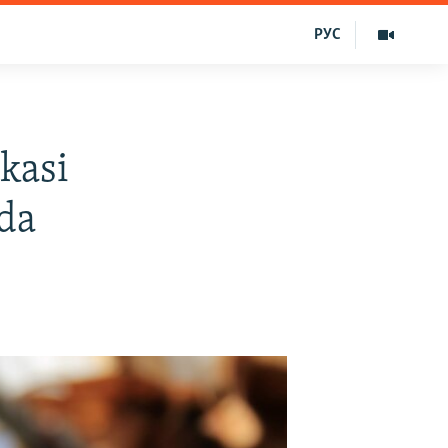
РУС
ikasi
qda