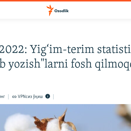
2022: Yig‘im-terim statist
ib yozish"larni fosh qilmo
инг
VPNсиз ўқиш