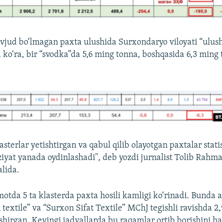
jud bo‘lmagan paxta ulushida Surxondaryo viloyati “ulushi
 ko‘ra, bir “svodka”da 5,6 ming tonna, boshqasida 6,3 ming
asterlar yetishtirgan va qabul qilib olayotgan paxtalar stati
ziyat yanada oydinlashadi", deb yozdi jurnalist Tolib Rahma
lida.
tda 5 ta klasterda paxta hosili kamligi ko‘rinadi. Bunda a
textile” va “Surxon Sifat Textile” MChJ tegishli ravishda 2
hirgan. Keyingi jadvallarda bu raqamlar ortib borishini ha