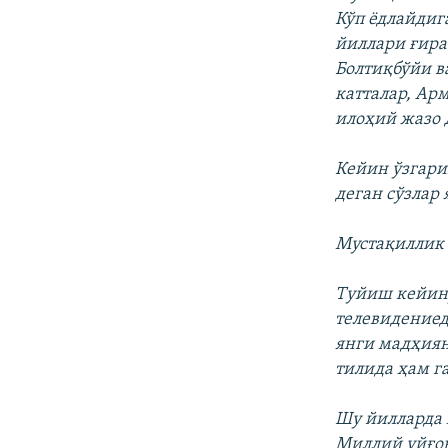
Кўп ёдлайдиг
йиллари ғира
Болтиқбўйи в
катталар, Ар
илоҳий жазо 
Кейин ўзгари
деган сўзлар 
Мустақиллик 
Туйиш кейинр
телевидениед
янги мадҳиян
тилида ҳам г
Шу йилларда 
Миллий уйғон