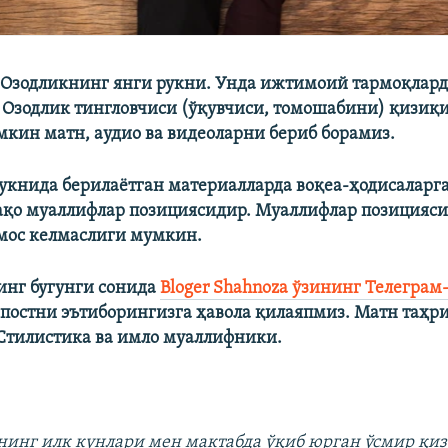
 Озодликнинг янги рукни. Унда ижтимоий тармоқлард
 Озодлик тингловчиси (ўқувчиси, томошабини) қизи
кин матн, аудио ва видеоларни бериб борамиз.
укнида берилаётган материалларда воқеа-ҳодисаларга
ақо муаллифлар позициясидир. Муаллифлар позицияси
мос келмаслиги мумкин.
инг бугунги сонида
Bloger Shahnoza ўзининг Телеграм
постни эътиборингизга ҳавола қилаяпмиз. Матн таҳр
Стилистика ва имло муаллифники.
инг илк кунлари мен мактабда ўқиб юрган ўсмир қиз