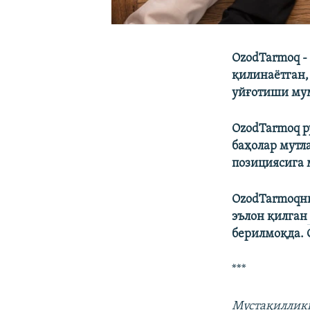
OzodTarmoq -
қилинаётган,
уйғотиши мум
OzodTarmoq р
баҳолар мутл
позициясига 
OzodTarmoqн
эълон қилган
берилмоқда. 
***
Мустақилликн