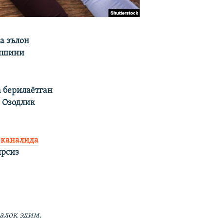
а эълон
қишини
 берилаётган
 Озодлик
-каналида
ирсиз
алоқ эдим.