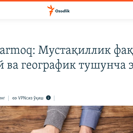
armoq: Мустақиллик фақ
й ва географик тушунча 
инг
VPNсиз ўқиш