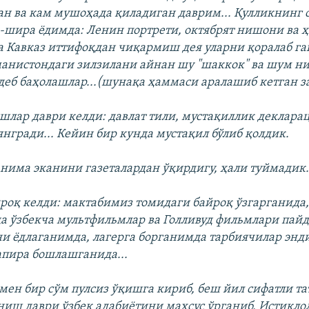
ан ва кам мушоҳада қиладиган даврим... Қулликнинг 
-шира ёдимда: Ленин портрети, октябрят нишони ва ҳ
а Кавказ иттифоқдан чиқармиш дея уларни қоралаб г
манистондаги зилзилани айнан шу "шаккок" ва шум ни
деб баҳолашлар...(шунақа ҳаммаси аралашиб кетган за
шлар даври келди: давлат тили, мустақиллик деклара
янгради... Кейин бир кунда мустақил бўлиб қолдик.
нима эканини газеталардан ўқирдигу, ҳали туймадик
оқ келди: мактабимиз томидаги байроқ ўзгарганида
а ўзбекча мультфильмлар ва Голливуд фильмлари пайд
и ёдлаганимда, лагерга борганимда тарбиячилар энди
апира бошлашганида...
мен бир сўм пулсиз ўқишга кириб, беш йил сифатли т
иш даври ўзбек адабиётини махсус ўрганиб, Истиқло