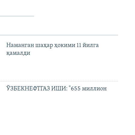
Наманган шаҳар ҳокими 11 йилга
қамалди
ЎЗБЕКНЕФТГАЗ ИШИ: "655 миллион
доллар зарар" ва айбловларни рад этган
собиқ раҳбар
"Шармандали ҳокимлар?"