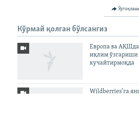
Ўртоқлаш
На русском
Кўрмай қолган бўлсангиз
ИЖТИМОИЙ ТАРМОҚЛАР
Европа ва АҚШда
иқлим ўзгариши 
кучайтирмоқда
Озодлик бошқа тилларда
Wildberries’га ян
бўйича баёнот қ
OZODNEWS: Мирз