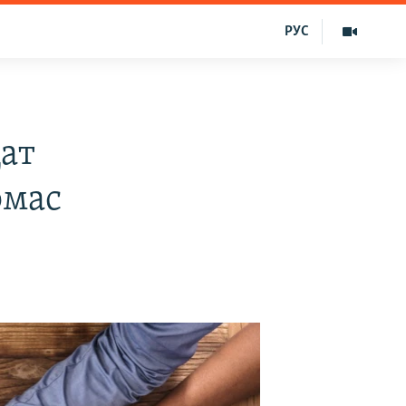
РУС
ат
эмас