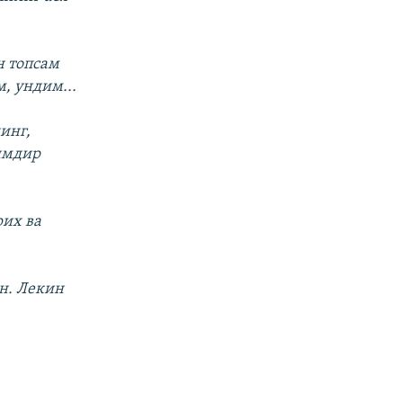
н топсам
, ундим...
инг,
имдир
рих ва
н. Лекин