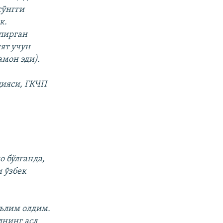
сўнгги
к.
апирган
ят учун
мон эди).
цияси, ГКЧП
.
,
о бўлганда,
 ўзбек
аълим олдим.
лнинг асл