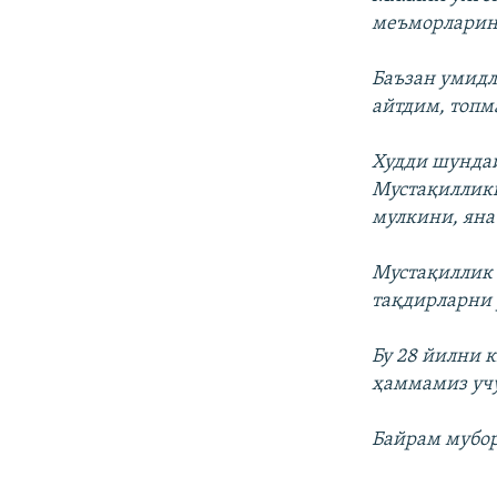
меъморларин
Баъзан умидл
айтдим, топм
Худди шундай
Мустақилликн
мулкини, яна
Мустақиллик ф
тақдирларни 
Бу 28 йилни 
ҳаммамиз учу
Байрам мубор