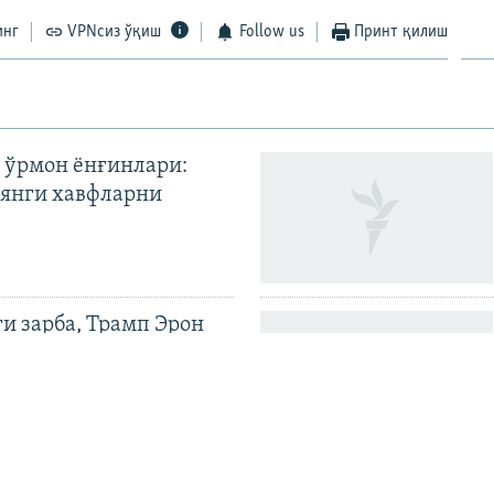
инг
VPNсиз ўқиш
Follow us
Принт қилиш
 ўрмон ёнғинлари:
янги хавфларни
ги зарба, Трамп Эрон
илди
иёев Қирғизистонда