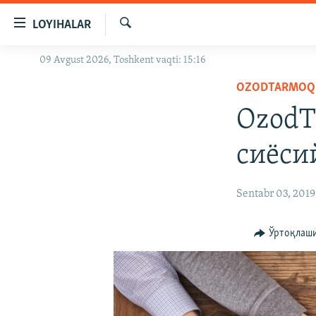
Линклар
LOYIHALAR
Бош
мавзуларга
Излаш
09 Avgust 2026, Toshkent vaqti: 15:16
OZODLIK SURISHTIRUVLARI
ўтинг
Асосий
OZODTARMOQ
OZODVIDEO
навигацияга
OzodT
OZODARXIV
ўтинг
Қидиришга
сиёси
ўтинг
Sentabr 03, 2019
Ўртоқлаш