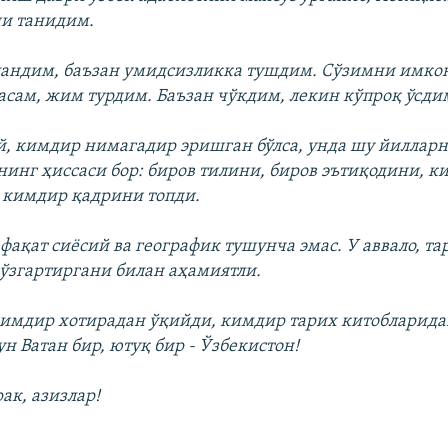
и танидим.
андим, баъзан умидсизликка тушдим. Сўзимни имко
асам, жим турдим. Баъзан чўкдим, лекин кўпроқ ўсдим
, кимдир нимагадир эришган бўлса, унда шу йилларн
инг ҳиссаси бор: биров тилини, биров эътиқодини, к
 кимдир қадрини топди.
ақат сиёсий ва географик тушунча эмас. У аввало, та
ўзгартиргани билан аҳамиятли.
кимдир хотирадан ўқийди, кимдир тарих китобларида
н Ватан бир, ютуқ бир - Ўзбекистон!
ак, азизлар!