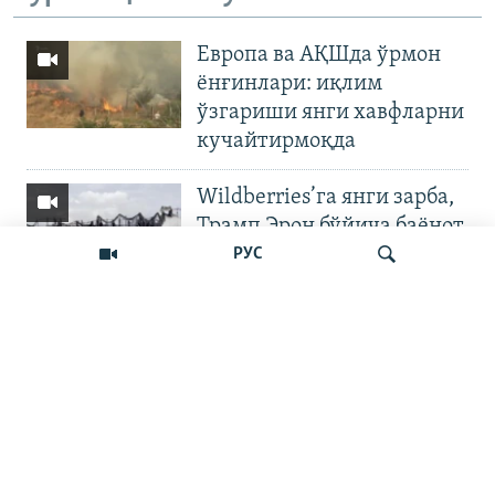
Европа ва АҚШда ўрмон
ёнғинлари: иқлим
ўзгариши янги хавфларни
кучайтирмоқда
Wildberries’га янги зарба,
Трамп Эрон бўйича баёнот
қилди
РУС
OZODNEWS: Мирзиёев
Қирғизистонда —
Излаш
Чашмадан пенсия
битимигача | Украинага
босқин
Бошқа видеолар