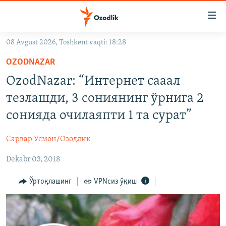
Линклар
Бош
мавзуларга
08 Avgust 2026, Toshkent vaqti: 18:28
ўтинг
OZODLIK SURISHTIRUVLARI
Асосий
OZODNAZAR
OZODVIDEO
навигацияга
OzodNazar: “Интернет сааал
ўтинг
OZODARXIV
тезлашди, 3 сониянинг ўрнига 2
Қидиришга
ўтинг
сонияда очилаяпти 1 та сурат”
На русском
Сарвар Усмон/Озодлик
ИЖТИМОИЙ ТАРМОҚЛАР
Dekabr 03, 2018
Ўртоқлашинг
VPNсиз ўқиш
Озодлик бошқа тилларда