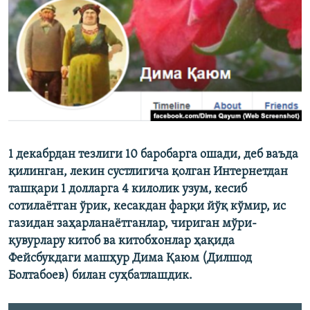
1 декабрдан тезлиги 10 баробарга ошади, деб ваъда
қилинган, лекин сустлигича қолган Интернетдан
ташқари 1 долларга 4 килолик узум, кесиб
сотилаётган ўрик, кесакдан фарқи йўқ кўмир, ис
газидан заҳарланаётганлар, чириган мўри-
қувурлару китоб ва китобхонлар ҳақида
Фейсбукдаги машҳур Дима Қаюм (Дилшод
Болтабоев) билан суҳбатлашдик.