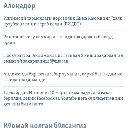
Алоқадор
Ижтимоий тармоқдаги норозилик Дима Қаюмнинг “халқ
кутубхонаси”ни асраб қолди (ВИДЕО)
Риштонда чолу кампир ис газидан заҳарланиб нобуд
бўлди
Прокуратура: Андижонда ис газидан 2 киши заҳарланган,
оммавий заҳарланиш бўлмаган
Андижонда бир кечада, бир туманда, қарийб 100 одам ис
газидан заҳарланди
1 декабрдан Интернет 10 марта тезлашади, деб ваъда
берилди, лекин Facebook ва Youtube нега очилмаётганини
ҳеч ким билмаяпти
Кўрмай қолган бўлсангиз