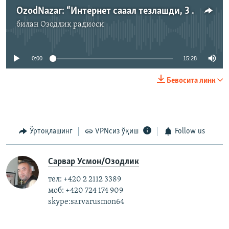
OzodNazar: “Интернет сааал тезлашди, 3 сониянинг ўрнига 2 сонияда очилаяпти 1 та сурат”
билан
Озодлик радиоси
Айни дамда медиа-манба мавжуд эмас
0:00
15:28
Бевосита линк
Ўртоқлашинг
VPNсиз ўқиш
Follow us
Сарвар Усмон/Озодлик
тел: +420 2 2112 3389
моб: +420 724 174 909
skype:sarvarusmon64