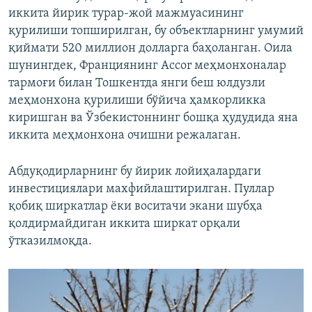
иккита йирик турар-жой мажмуасининг
қурилиши топширилган, бу объектларнинг умумий
қиймати 520 миллион долларга баҳоланган. Оила
шунингдек, Франциянинг Accor меҳмонхоналар
тармоғи билан Тошкентда янги беш юлдузли
меҳмонхона қурилиши бўйича ҳамкорликка
киришган ва Ўзбекистоннинг бошқа ҳудудида яна
иккита меҳмонхона очишни режалаган.
Абдуқодирларнинг бу йирик лойиҳалардаги
инвестициялари махфийлаштирилган. Пуллар
қобиқ ширкатлар ёки воситачи экани шубҳа
қолдирмайдиган иккита ширкат орқали
ўтказилмоқда.