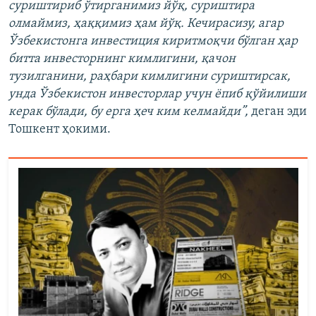
суриштириб ўтирганимиз йўқ, суриштира
олмаймиз, ҳаққимиз ҳам йўқ. Кечирасизу, агар
Ўзбекистонга инвестиция киритмоқчи бўлган ҳар
битта инвесторнинг кимлигини, қачон
тузилганини, раҳбари кимлигини суриштирсак,
унда Ўзбекистон инвесторлар учун ёпиб қўйилиши
керак бўлади, бу ерга ҳеч ким келмайди”,
деган эди
Тошкент ҳокими.