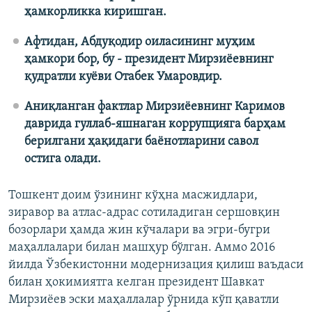
ҳамкорликка киришган.
Афтидан, Абдуқодир​ оиласининг муҳим
ҳамкори бор, бу - президент Мирзиёевнинг
қудратли куёви Отабек Умаровдир.
Аниқланган фактлар Мирзиёевнинг Каримов
даврида гуллаб-яшнаган коррупцияга барҳам
берилгани ҳақидаги баёнотларини савол
остига олади.
Тошкент доим ўзининг кўҳна масжидлари,
зиравор ва атлас-адрас сотиладиган сершовқин
бозорлари ҳамда жин кўчалари ва эгри-бугри
маҳаллалари билан машҳур бўлган. Аммо 2016
йилда Ўзбекистонни модернизация қилиш ваъдаси
билан ҳокимиятга келган президент Шавкат
Мирзиёев эски маҳаллалар ўрнида кўп қаватли