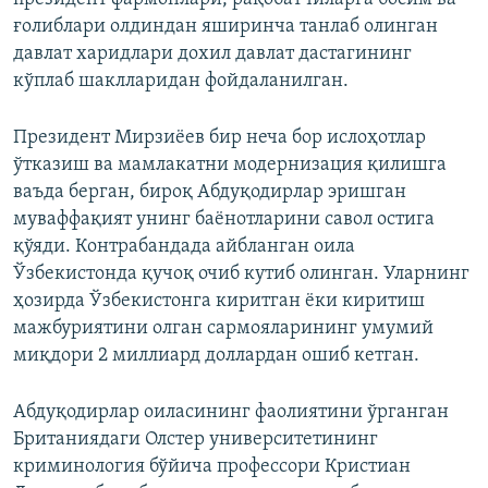
ғолиблари олдиндан яширинча танлаб олинган
давлат харидлари дохил давлат дастагининг
кўплаб шаклларидан фойдаланилган.
Президент Мирзиёев бир неча бор ислоҳотлар
ўтказиш ва мамлакатни модернизация қилишга
ваъда берган, бироқ Абдуқодирлар эришган
муваффақият унинг баёнотларини савол остига
қўяди. Контрабандада айбланган оила
Ўзбекистонда қучоқ очиб кутиб олинган. Уларнинг
ҳозирда Ўзбекистонга киритган ёки киритиш
мажбуриятини олган сармояларининг умумий
миқдори 2 миллиард доллардан ошиб кетган.
Абдуқодирлар оиласининг фаолиятини ўрганган
Британиядаги Олстер университетининг
криминология бўйича профессори Кристиан