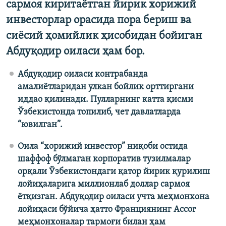
сармоя киритаётган йирик хорижий
инвесторлар орасида пора бериш ва
сиёсий ҳомийлик ҳисобидан бойиган
Абдуқодир оиласи ҳам бор.
Абдуқодир
оиласи контрабанда
амалиётларидан улкан бойлик орттиргани
иддао қилинади. Пулларнинг катта қисми
Ўзбекистонда топилиб, чет давлатларда
“ювилган”.
Оила “хорижий инвестор” ниқоби остида
шаффоф бўлмаган корпоратив тузилмалар
орқали Ўзбекистондаги қатор йирик қурилиш
лойиҳаларига миллионлаб доллар сармоя
ётқизган. Абдуқодир​ оиласи учта меҳмонхона
лойиҳаси бўйича ҳатто Франциянинг Accor
меҳмонхоналар тармоғи билан ҳам