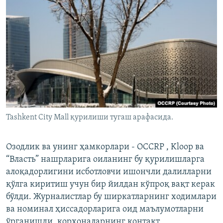
Tashkent City Mall қурилиши тугаш арафасида.
Озодлик ва унинг ҳамкорлари - OCCRP , Kloop ва
“Власть” нашрларига оиланинг бу қурилишларга
алоқадорлигини исботловчи ишончли далилларни
қўлга киритиш учун бир йилдан кўпроқ вақт керак
бўлди. Журналистлар бу ширкатларнинг ходимлари
ва номинал ҳиссадорларига оид маълумотларни
ўрганишди, корхоналарнинг контакт