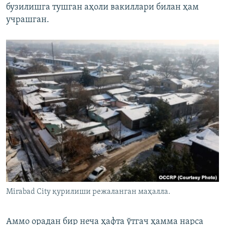
бузилишга тушган аҳоли вакиллари билан ҳам
учрашган.
Mirabad City қурилиши режаланган маҳалла.
Аммо орадан бир неча ҳафта ўтгач ҳамма нарса