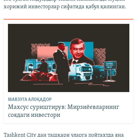
хорижий инвесторлар сифатида қабул қилинган.
МАВЗУГА АЛОҚАДОР
Махсус суриштирув: Мирзиёевларнинг
соядаги инвестори
Tashkent City дан ташқари уларга пойтахтда яна