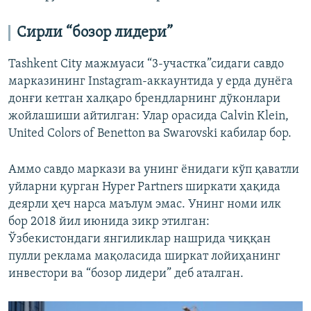
Сирли “бозор лидери”
Tashkent City мажмуаси “3-участка”сидаги савдо
марказининг Instagram-аккаунтида у ерда дунёга
донғи кетган халқаро брендларнинг дўконлари
жойлашиши айтилган: Улар орасида Calvin Klein,
United Colors of Benetton ва Swarovski кабилар бор.
Аммо савдо маркази ва унинг ёнидаги кўп қаватли
уйларни қурган Hyper Partners ширкати ҳақида
деярли ҳеч нарса маълум эмас. Унинг номи илк
бор 2018 йил июнида зикр этилган:
Ўзбекистондаги янгиликлар нашрида чиққан
пулли реклама мақоласида ширкат лойиҳанинг
инвестори ва “бозор лидери” деб аталган.