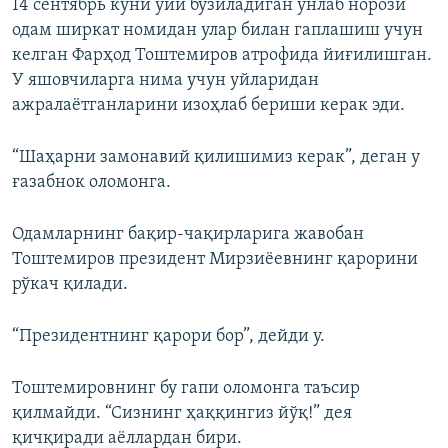
14 сентябрь куни уйи бузиладиган ўнлаб норози
одам ширкат номидан улар билан гаплашиш учун
келган Фарҳод Тоштемиров атрофида йиғилишган.
У яшовчиларга нима учун уйларидан
ажралаётганларини изоҳлаб бериши керак эди.
“Шаҳарни замонавий қилишимиз керак”, деган у
ғазабнок оломонга.
Одамларнинг бақир-чақирларига жавобан
Тоштемиров президент Мирзиёевнинг қарорини
рўкач қилади.
“Президентнинг қарори бор”, дейди у.
Тоштемировнинг бу гапи оломонга таъсир
қилмайди. “Сизнинг ҳаққингиз йўқ!” дея
қичқиради аёллардан бири.