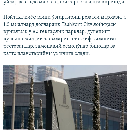
уйлар ва савдо марказлари барпо этишга киришди.
Пойтахт қиёфасини ўзгартириш режаси марказига
1,3 миллиард долларлик Tashkent City лойиҳаси
қўйилган: у 80 гектарлик парклар, дунёнинг
кўпгина миллий таомларини таклиф қиладиган
ресторанлар, замонавий осмонўпар бинолар ва
ҳатто планетарийни ўз ичига олади.