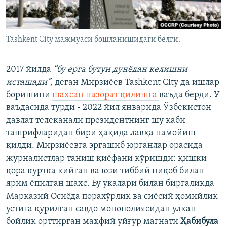
Tashkent City мажмуаси бошланишидаги белги.
2017 йилда
“бу ерга бутун дунёдан келишни
исташади”,
деган Мирзиёев Tashkent City да ишлар
боришини
шахсан назорат қилишга
ваъда берди. У
ваъдасида турди - 2022 йил январида Ўзбекистон
давлат телеканали президентнинг шу каби
ташрифларидан бири ҳақида лавҳа намойиш
қилди. Мирзиёевга эргашиб юрганлар орасида
журналистлар таниш қиёфани кўришди: қишки
қора куртка кийган ва юзи тиббий ниқоб билан
ярим ёпилган шахс. Бу укалари билан биргаликда
Марказий Осиёда порахўрлик ва сиёсий ҳомийлик
устига қурилган савдо монополиясидан улкан
бойлик орттирган махфий уйғур магнати
Ҳабибула