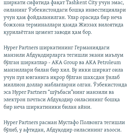
ширкати сифатида фақат Tashkent City учун эмас,
оиланинг Ўзбекистондаги бошқа инвестициялари
учун ҳам фойдаланилган. Улар орасида бир неча
божхона терминаллари ҳамда Жиззах вилоятида
қурилаётган цемент заводи ҳам бор.
Hyper Partners ширкатининг Германиядаги
манзили Абдуқодирларга тегишли экани маълум
бўлган ширкатлар - AKA Group ва AKA Petroleum
манзиллари билан бир хил. Бу икки ширкат оила
учун пул ювганига иқрор бўлган шахсдан ўнлаб
миллион доллар маблағларни олган. Ўзбекистонда
эса Hyper Partners “шўъбаси”нинг манзили ва
электрон почтаси Абдуқодир оиласининг бошқа
бир неча ширкатиники билан айни.
Hyper Partners расман Мустафо Полвонга тегишли
бўлиб, у афтидан, Абдуқодир оиласининг аъзоси.