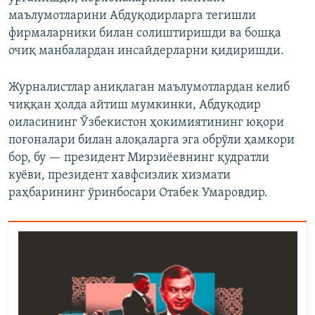
маълумотларини Абдуқодирларга тегишли
фирмаларники билан солиштиришди ва бошқа
очиқ манбалардан инсайдерларни қидиришди.
Журналистлар аниқлаган маълумотлардан келиб
чиққан ҳолда айтиш мумкинки, Абдуқодир
оиласининг Ўзбекистон ҳокимиятининг юқори
поғоналари билан алоқаларга эга обрўли ҳамкори
бор, бу — президент Мирзиёевнинг қудратли
куёви, президент хавфсизлик хизмати
раҳбарининг ўринбосари Отабек Умаровдир.