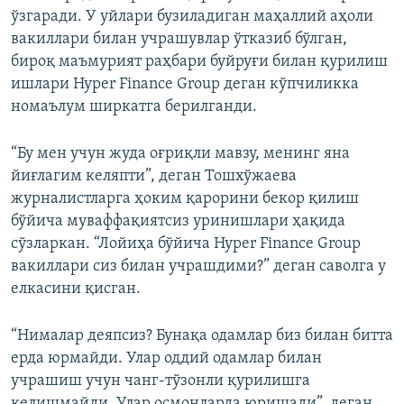
ўзгаради. У уйлари бузиладиган маҳаллий аҳоли
вакиллари билан учрашувлар ўтказиб бўлган,
бироқ маъмурият раҳбари буйруғи билан қурилиш
ишлари Hyper Finance Group деган кўпчиликка
номаълум ширкатга берилганди.
“Бу мен учун жуда оғриқли мавзу, менинг яна
йиғлагим келяпти”, деган Тошхўжаева
журналистларга ҳоким қарорини бекор қилиш
бўйича муваффақиятсиз уринишлари ҳақида
сўзларкан. “Лойиҳа бўйича Hyper Finance Group
вакиллари сиз билан учрашдими?” деган саволга у
елкасини қисган.
“Нималар деяпсиз? Бунақа одамлар биз билан битта
ерда юрмайди. Улар оддий одамлар билан
учрашиш учун чанг-тўзонли қурилишга
келишмайди. Улар осмонларда юришади”, деган