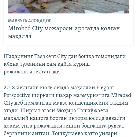
МАВЗУГА АЛОҚАДОР
Mirobod City можароси: аросатда қолган
маҳалла
Шаҳарнинг Tashkent City дан бошқа томонидаги
кўхна туманини ҳам қайта қуриш
режалаштирилган эди.
2018 йилнинг июль ойида маҳаллий Elegant
Perspective ширкати шаҳар маъмуриятига Mirabad
City деб номланган мавзе концепциясини тақдим
этади. Ширкат эгаси Моҳира Тошхўжаева
маҳаллий нашрга берган интервьюсида аввалги
ҳоким унга режалаштиришни бошлашга рухсат
берганини айтган. Тошхўжаева ҳатто уйлари