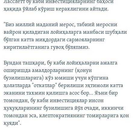
Ласслетт бу каби инвестицияларнинг баҳоси
ҳақида ўйлаб кўриш кераклигини айтади.
"Биз миллий маданий мерос, табиий меросни
вайрон қиладиган лойиҳаларга манбаси шубҳали
бўлган катта миқдордаги сармояларнинг
киритилаётганига гувоҳ бўляпмиз.
Бундан ташқари, бу каби лойиҳаларни амалга
оширишда амалдорларнинг (қонун
бузилишларига) кўз юмиши учун кўпгина
ҳолатларда "откатлар" берилиши эҳтимоли катта
эканини тахмин қилишга асос бор... Яъни бир
томондан, бу каби инвестициялар инсон
ҳуқуқларининг бузилишига йўл очади, иккинчи
томондан эса, клептократиянинг томирларига қон
қуяди".