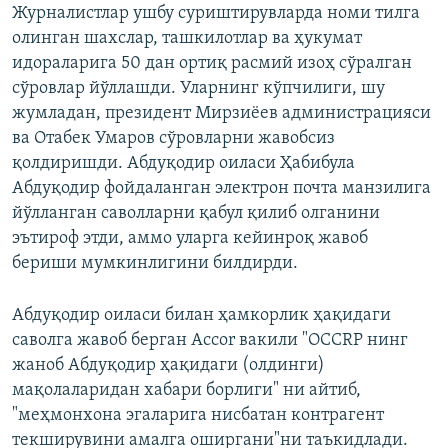
Журналистлар ушбу суриштирувларда номи тилга
олинган шахслар, ташкилотлар ва ҳукумат
идораларига 50 дан ортиқ расмий изоҳ сўралган
сўровлар йўллашди. Уларнинг кўпчилиги, шу
жумладан, президент Мирзиёев администрацияси
ва Отабек Умаров сўровларни жавобсиз
қолдиришди. Абдуқодир оиласи Ҳабибула
Абдуқодир фойдаланган электрон почта манзилига
йўлланган саволларни қабул қилиб олганини
эътироф этди, аммо уларга кейинроқ жавоб
бериши мумкинлигини билдирди.
Абдуқодир оиласи билан ҳамкорлик ҳақидаги
саволга жавоб берган Accor вакили "OCCRP нинг
жаноб Абдуқодир ҳақидаги (олдинги)
мақолаларидан хабари борлиги" ни айтиб,
"меҳмонхона эгаларига нисбатан контрагент
текширувини амалга оширгани"ни таъкидлади.