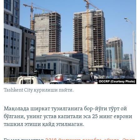
Tashkent City қурилиши пайти.
Мақолада ширкат тузилганига бор-йўғи тўрт ой
бўлгани, унинг устав капитали эса 25 минг еврони
ташкил этиши қайд этилмаган.