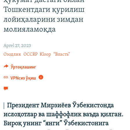
ҳукумат дастаги билан
Тошкентдаги қурилиш
лойиҳаларини зимдан
молияламоқда
Aprel 27, 2023
Озодлик
OCCRP
Kloop
“Власть”
Ўртоқлашинг
VPNсиз ўқиш
Президент Мирзиёев Ўзбекистонда
ислоҳотлар ва шаффофлик ваъда қилган.
Бироқ унинг “янги” Ўзбекистонига