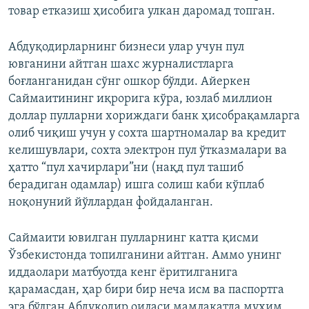
товар етказиш ҳисобига улкан даромад топган.
Абдуқодирларнинг бизнеси улар учун пул
ювганини айтган шахс журналистларга
боғланганидан сўнг ошкор бўлди. Айеркен
Саймаитининг иқрорига кўра, юзлаб миллион
доллар пулларни хориждаги банк ҳисобрақамларга
олиб чиқиш учун у сохта шартномалар ва кредит
келишувлари, сохта электрон пул ўтказмалари ва
ҳатто “пул хачирлари”ни (нақд пул ташиб
берадиган одамлар) ишга солиш каби кўплаб
ноқонуний йўллардан фойдаланган.
Саймаити ювилган пулларнинг катта қисми
Ўзбекистонда топилганини айтган. Аммо унинг
иддаолари матбуотда кенг ёритилганига
қарамасдан, ҳар бири бир неча исм ва паспортга
эга бўлган Абдуқодир оиласи мамлакатда муҳим