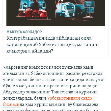
МАВЗУГА АЛОҚАДОР
Контрабандачиликда айбланган оила
қандай қилиб Ўзбекистон ҳукуматининг
ҳамкорига айланди?
Умаровнинг номи ҳеч қайси ҳужжатда қайд
этилмаган ва Ўзбекистоннинг расмий реестрида
унинг бирон бизнес эгаси экани ҳақида маълумот
йўқ. Аммо унинг иштироки изларини нафақат
Абдуқодир оиласининг Тошкентдаги қурилиш
лойиҳаларида, балки
Ўзбекистондаги савдо
бизнеси
да ҳам кўриш мумкин. Бу бизнесларда
президент фармонлари, рақобатчиларга босим ва