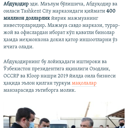
Абдуқодир
эди. Маълум бўлишича, Абдуқодир ва
оиласи Tashkent City марказидаги қиймати
400
миллион долларлик
йирик мажмуанинг
инвесторларидир
.
Мажмуа
савдо маркази, турар-
жой ва офислардан иборат кўп қаватли бинолар
ҳамда меҳмонхона дохил қатор иншоотларни ўз
ичига олади.
Абдуқодирнинг бу лойиҳадаги иштироки ва
Ўзбекистон президентига яқинлиги Озодлик,
OCCRP ва Kloop нашри 2019 йилда оила бизнеси
ҳақида эълон қилган туркум
мақолалар
манзарасида эътиборга молик.