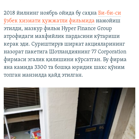
2018 йилнинг ноябрь ойида бу саҳна
Би-би-си
ўзбек хизмати ҳужжатли фильмида
намойиш
этилди, мазкур фильм Hyper Finance Group
атрофидаги махфийлик пардасини кўтариши
керак эди. Суриштирув ширкат акцияларининг
назорат пакетига Шотландиянинг 77 Corporation
фирмаси эгалик қилишини кўрсатган. Бу фирма
яна камида 3300 та бошқа юридик шахс қўним
топган манзилда қайд этилган.