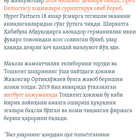
Бу маълумотлар
2018 йилнинг декабрь ойида,
Open
Democracy ходимлари суриштирув олиб бориб,
Hyper Partners 18 яшар ўсмирга тегишли эканини
аниқлаганларидан сўнг ўртага чиқди. Ширкатга
Ҳабибула Абдуқодирга алоқадор германиялик икки
фуқаро томонидан асос солинган бўлиб, улар
ҳақида деярли ҳеч қандай маълумот йўқ эди.
Мақола жамоатчилик эътиборини тортди ва
Тошкент шаҳрининг ўша пайтдаги ҳокими
Жаҳонгир Ортиқхўжаев бунга жавоб беришни
лозим топди. 2019 йил январида ўтказилган
матбуот анжуманида
Тошкент ҳокими бу каби
йирик лойиҳани амалга ошириш ҳуқуқини
эгалари баҳсли бўлган ва номи чиқмаган фирмага
бериш қарорини ёқлади.
“Биз уларнинг қаердан пул топаётганини