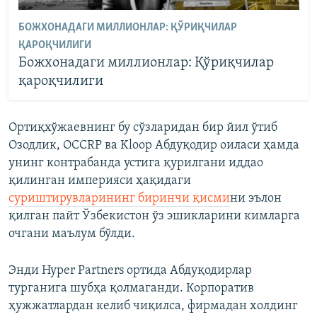
БОЖХОНАДАГИ МИЛЛИОНЛАР: ҚЎРИҚЧИЛАР
ҚАРОҚЧИЛИГИ
Божхонадаги миллионлар: Қўриқчилар
қароқчилиги
Ортиқхўжаевнинг бу сўзларидан бир йил ўтиб
Озодлик, OCCRP ва Kloop Абдуқодир оиласи ҳамда
унинг контрабанда устига қурилгани иддао
қилинган империяси ҳақидаги
суриштирувларининг биринчи қисми
ни эълон
қилган пайт Ўзбекистон ўз эшикларини кимларга
очгани маълум бўлди.
Энди Hyper Partners ортида Абдуқодирлар
турганига шубҳа қолмаганди. Корпоратив
ҳужжатлардан келиб чиқилса, фирмадан холдинг