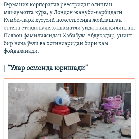
Германия корпоратив реестридан олинган
маълумотга кўра, у Лондон жануби-ғарбидаги
Кумби-парк хусусий поместьесида жойлашган
еттита ётоқхонали ҳашаматли уйда қайд қилинган.
Полвон фамилиясидан Ҳабибула Абдуқодир, унинг
бир неча ўғли ва хотинларидан бири ҳам
фойдаланади.
“Улар осмонда юришади”