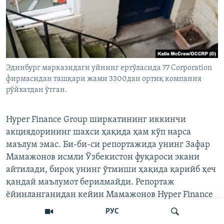
Эдинбург марказидаги уйнинг ертўласида 77 Corporation
фирмасидан ташқари жами 3300дан ортиқ компания
рўйхатдан ўтган.
Hyper Finance Group ширкатининг иккинчи
акциядорининг шахси ҳақида ҳам кўп нарса
маълум эмас. Би-би-си репортажида унинг Зафар
Мамажонов исмли Ўзбекистон фуқароси экани
айтилади, бироқ унинг ўтмиши ҳақида қарийб ҳеч
қандай маълумот берилмайди. Репортаж
ёйинланганидан кейин Мамажонов Hyper Finance
Group’даги ўз улушидан воз кечган.
РУС