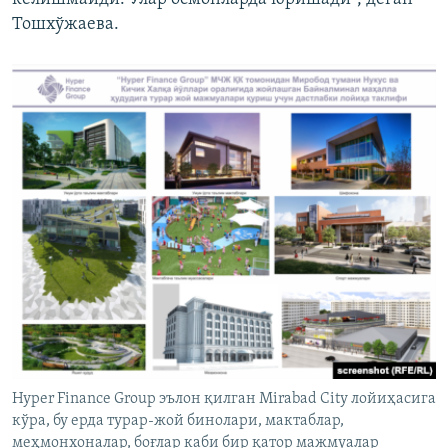
Тошхўжаева.
Hyper Finance Group эълон қилган Mirabad City лойиҳасига
кўра, бу ерда турар-жой бинолари, мактаблар,
меҳмонхоналар, боғлар каби бир қатор мажмуалар