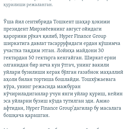
қурилиши режаланган.
Ўша йил сентябрида Тошкент шаҳар ҳокими
президент Мирзиёевнинг август ойидаги
қарорини рўкач қилиб, Hyper Finance Group
ширкатига давлат тасарруфидаги ердан қўшимча
участка тақдим этган. Лойиҳа майдони 30
гектардан 50 гектарга кенгайган. Ширкат ерни
олганидан бир неча кун ўтгач, унинг вакили
уйлари бузилиши керак бўлган ғазабнок маҳаллий
аҳоли билан тортиша бошлайди. Тошхўжаевага
кўра, унинг режасида мажбуран
кўчириладиганлар учун янги уйлар қуриш, кейин
эса уйларни бузиш кўзда тутилган эди. Аммо
афтидан, Hyper Finance Group’дагилар бу масалага
бошқача қарашган.