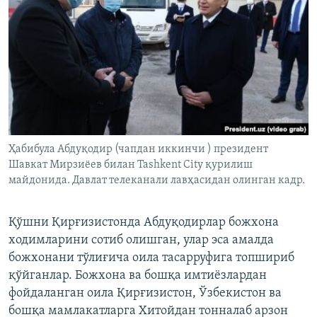
Ҳабибула Абдуқодир (чапдан иккинчи ) президент
Шавкат Мирзиёев билан Tashkent City қурилиш
майдонида. Давлат телеканали лавҳасидан олинган кадр.
Қўшни Қирғизистонда Абдуқодирлар божхона
ходимларини сотиб олишган, улар эса амалда
божхонани тўлиғича оила тасарруфига топшириб
қўйганлар. Божхона ва бошқа имтиёзлардан
фойдаланган оила Қирғизистон, Ўзбекистон ва
бошқа мамлакатларга Хитойдан тонналаб арзон