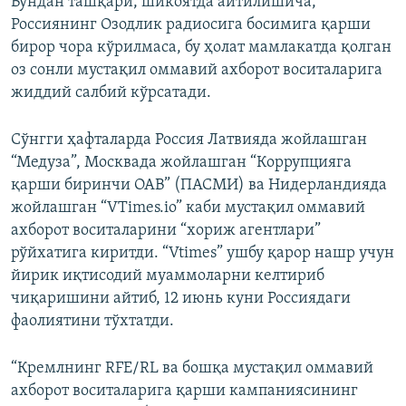
Бундан ташқари, шикоятда айтилишича,
Россиянинг Озодлик радиосига босимига қарши
бирор чора кўрилмаса, бу ҳолат мамлакатда қолган
оз сонли мустақил оммавий ахборот воситаларига
жиддий салбий кўрсатади.
Сўнгги ҳафталарда Россия Латвияда жойлашган
“Медуза”, Москвада жойлашган “Коррупцияга
қарши биринчи ОАВ” (ПАСМИ) ва Нидерландияда
жойлашган “VTimes.io” каби мустақил оммавий
ахборот воситаларини “хориж агентлари”
рўйхатига киритди. “Vtimes” ушбу қарор нашр учун
йирик иқтисодий муаммоларни келтириб
чиқаришини айтиб, 12 июнь куни Россиядаги
фаолиятини тўхтатди.
“Кремлнинг RFE/RL ва бошқа мустақил оммавий
ахборот воситаларига қарши кампаниясининг