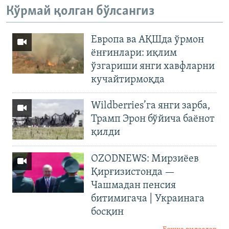
Кўрмай қолган бўлсангиз
Европа ва АҚШда ўрмон
ёнғинлари: иқлим
ўзгариши янги хавфларни
кучайтирмоқда
Wildberries’га янги зарба,
Трамп Эрон бўйича баёнот
қилди
OZODNEWS: Мирзиёев
Қирғизистонда —
Чашмадан пенсия
битимигача | Украинага
босқин