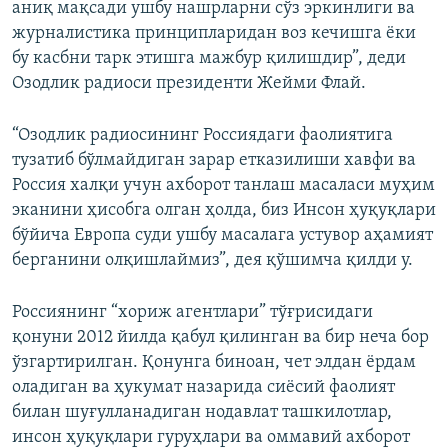
аниқ мақсади ушбу нашрларни сўз эркинлиги ва
журналистика принципларидан воз кечишга ёки
бу касбни тарк этишга мажбур қилишдир”, деди
Озодлик радиоси президенти Жейми Флай.
“Озодлик радиосининг Россиядаги фаолиятига
тузатиб бўлмайдиган зарар етказилиши хавфи ва
Россия халқи учун ахборот танлаш масаласи муҳим
эканини ҳисобга олган ҳолда, биз Инсон ҳуқуқлари
бўйича Европа суди ушбу масалага устувор аҳамият
берганини олқишлаймиз”, дея қўшимча қилди у.
Россиянинг “хориж агентлари” тўғрисидаги
қонуни 2012 йилда қабул қилинган ва бир неча бор
ўзгартирилган. Қонунга биноан, чет элдан ёрдам
оладиган ва ҳукумат назарида сиёсий фаолият
билан шуғулланадиган нодавлат ташкилотлар,
инсон ҳуқуқлари гуруҳлари ва оммавий ахборот