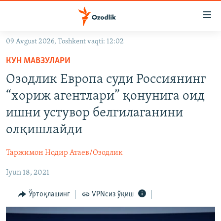
Линклар
Бош
мавзуларга
09 Avgust 2026, Toshkent vaqti: 12:02
ўтинг
OZODLIK SURISHTIRUVLARI
Асосий
КУН МАВЗУЛАРИ
OZODVIDEO
навигацияга
Озодлик Европа суди Россиянинг
ўтинг
OZODARXIV
“хориж агентлари” қонунига оид
Қидиришга
ўтинг
ишни устувор белгилаганини
На русском
олқишлайди
ИЖТИМОИЙ ТАРМОҚЛАР
Таржимон Нодир Атаев/Озодлик
Iyun 18, 2021
Ўртоқлашинг
VPNсиз ўқиш
Озодлик бошқа тилларда