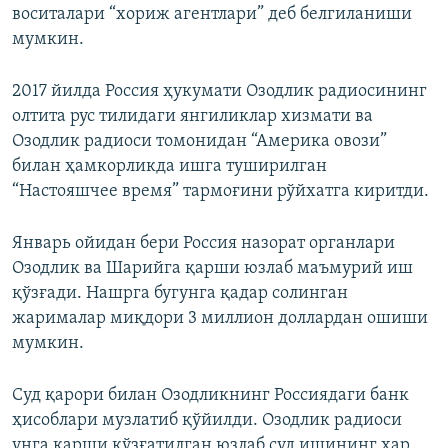
воситалари “хориж агентлари” деб белгиланиши
мумкин.
2017 йилда Россия ҳукумати Озодлик радиосининг
олтита рус тилидаги янгиликлар хизмати ва
Озодлик радиоси томонидан “Америка овози”
билан ҳамкорликда ишга туширилган
“Настояшчее время” тармоғини рўйхатга киритди.
Январь ойидан бери Россия назорат органлари
Озодлик ва Шарийга қарши юзлаб маъмурий иш
қўзғади. Нашрга бугунга қадар солинган
жарималар миқдори 3 миллион доллардан ошиши
мумкин.
Суд қарори билан Озодликнинг Россиядаги банк
ҳисоблари музлатиб қўйилди. Озодлик радиоси
унга қарши қўзғатилган юзлаб суд ишининг ҳар