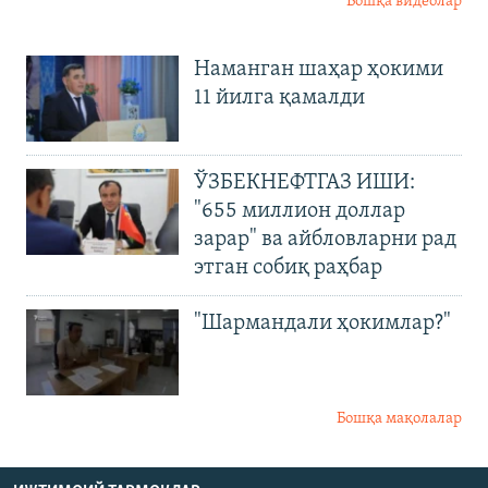
Бошқа видеолар
Наманган шаҳар ҳокими
11 йилга қамалди
ЎЗБЕКНЕФТГАЗ ИШИ:
"655 миллион доллар
зарар" ва айбловларни рад
этган собиқ раҳбар
"Шармандали ҳокимлар?"
Бошқа мақолалар