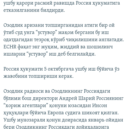
ушбу қарори расмий равишда Россия ҳукуматига
етказилганини билдирди.
Озодлик аризани топширганидан атиги бир ой
ўтиб суд унга “устувор” мақом бергани бу иш
одатдагидан тезроқ кўриб чиқилишини англатади.
ECHR фақат энг муҳим, жиддий ва шошилинч
ишларни “устувор” иш деб белгилайди.
Россия ҳукумати 5 октябргача ушбу иш бўйича ўз
жавобини топшириши керак.
Озодлик радиоси ва Озодликнинг Россиядаги
бўлими бош директори Андрей Шарий Россиянинг
“хориж агентлари” қонуни юзасидан Инсон
ҳуқуқлари бўйича Европа судига шикоят қилган.
Ушбу мунозарали қонун доирасида январь ойидан
бери Озодликнинг Россиядаги лойиҳаларига