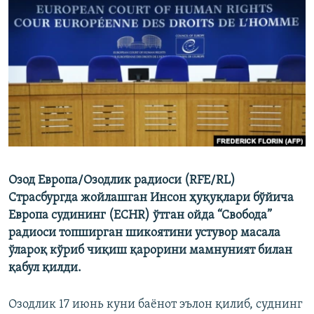
Озод Европа/Озодлик радиоси (RFE/RL)
Страсбургда жойлашган Инсон ҳуқуқлари бўйича
Европа судининг (ECHR) ўтган ойда “Свобода”
радиоси топширган шикоятини устувор масала
ўлароқ кўриб чиқиш қарорини мамнуният билан
қабул қилди.
Озодлик 17 июнь куни баёнот эълон қилиб, суднинг