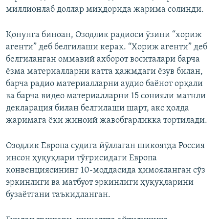
миллионлаб доллар миқдорида жарима солинди.
Қонунга биноан, Озодлик радиоси ўзини “хориж
агенти” деб белгилаши керак. “Хориж агенти” деб
белгиланган оммавий ахборот воситалари барча
ёзма материалларни катта ҳажмдаги ёзув билан,
барча радио материалларни аудио баёнот орқали
ва барча видео материалларни 15 сонияли матнли
декларация билан белгилаши шарт, акс ҳолда
жаримага ёки жиноий жавобгарликка тортилади.
Озодлик Европа судига йўллаган шикоятда Россия
инсон ҳуқуқлари тўғрисидаги Европа
конвенциясининг 10-моддасида ҳимояланган сўз
эркинлиги ва матбуот эркинлиги ҳуқуқларини
бузаётгани таъкидланган.