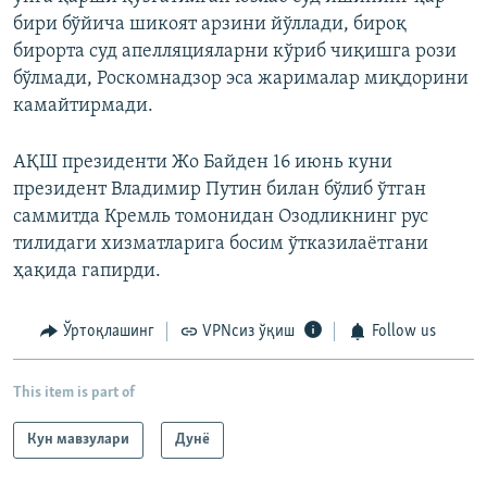
бири бўйича шикоят арзини йўллади, бироқ
бирорта суд апелляцияларни кўриб чиқишга рози
бўлмади, Роскомнадзор эса жарималар миқдорини
камайтирмади.
АҚШ президенти Жо Байден 16 июнь куни
президент Владимир Путин билан бўлиб ўтган
саммитда Кремль томонидан Озодликнинг рус
тилидаги хизматларига босим ўтказилаётгани
ҳақида гапирди.
Ўртоқлашинг
VPNсиз ўқиш
Follow us
This item is part of
Кун мавзулари
Дунë