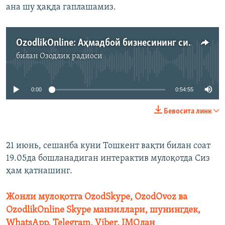
ана шу ҳақда гаплашамиз.
OzodlikOnline: Аҳмадбой бизнесининг сири нимада?
билан
Озодлик радиоси
Айни дамда медиа-манба мавжуд эмас
0:00
0:54:55
Бевосита линк
21 июнь, сешанба куни Тошкент вақти билан соат
19.05да бошланадиган интерактив мулоқотда Сиз
ҳам қатнашинг.
Жонли мулоқотга OzodSkype, OzodOvoz ва
OzodlikOnline Skype манзиллари, шунингдек,
WhatsApp, Telegram, Viber, IMOдан