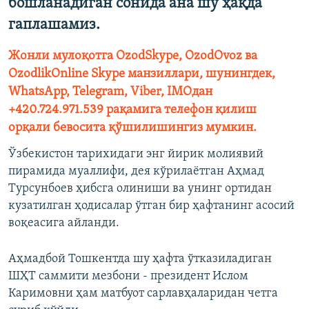
бошланадиган сонида ана шу ҳақда
гаплашамиз.
Жонли мулоқотга OzodSkype, OzodOvoz ва
OzodlikOnline Skype манзиллари, шунингдек,
WhatsApp, Telegram, Viber, IMOдан
+420.724.971.539 рақамига телефон қилиш
орқали бевосита қўшилишингиз мумкин.
Ўзбекистон тарихидаги энг йирик молиявий
пирамида муаллифи, дея кўрилаётган Аҳмад
Турсунбоев ҳибсга олиниши ва унинг ортидан
кузатилган ҳодисалар ўтган бир ҳафтанинг асосий
воқеасига айланди.
Аҳмадбой Тошкентда шу ҳафта ўтказиладиган
ШҲТ саммити мезбони - президент Ислом
Каримовни ҳам матбуот сарлавҳаларидан четга