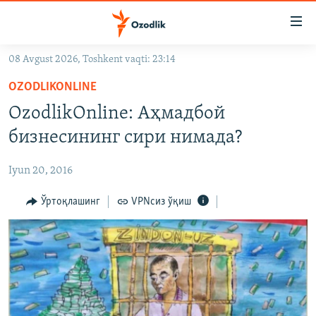
Линклар
Бош
мавзуларга
08 Avgust 2026, Toshkent vaqti: 23:14
ўтинг
OZODLIK SURISHTIRUVLARI
Асосий
OZODLIKONLINE
OZODVIDEO
навигацияга
OzodlikOnline: Аҳмадбой
ўтинг
OZODARXIV
бизнесининг сири нимада?
Қидиришга
ўтинг
На русском
Iyun 20, 2016
ИЖТИМОИЙ ТАРМОҚЛАР
Ўртоқлашинг
VPNсиз ўқиш
Озодлик бошқа тилларда