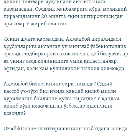
қилиш ниятлари йўқлигини айтаётганига
қарамасдан, Озодлик манбаларига кўра, молиявий
пирамиданинг 20 мингга яқин иштирокчисидан
аризалар ёздириб олинган.
Лекин шунга қармасдан, Аҳмадбой пирамидаси
қрубонларига айланган ўн минглаб ўзбекистонлик
орасида тадбиркорни саховатпеша, деб билувчилар
ва унинг озод қилинишига умид қилаётганлар,
афтидан, ҳали ҳам кўпчиликни ташкил қилмоқда.
Аҳмадбой бизнесининг сири нимада? Оддий
қассоб уч-тўрт йил ичида қандай қилиб мисли
кўрилмаган бойликни қўлга киритди? У қандай
қилиб қўли юпқалашган ўзбеклар ишончини
қозонди?
OzodlikOnline эшиттиришининг навбатдаги сонида