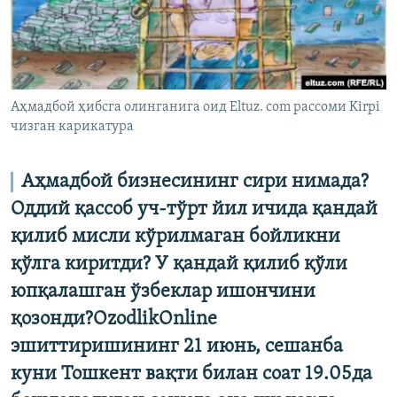
Аҳмадбой ҳибсга олинганига оид Eltuz. com рассоми Kirpi
чизган карикатура
Аҳмадбой бизнесининг сири нимада?
Оддий қассоб уч-тўрт йил ичида қандай
қилиб мисли кўрилмаган бойликни
қўлга киритди? У қандай қилиб қўли
юпқалашган ўзбеклар ишончини
қозонди?OzodlikOnline
эшиттиришининг 21 июнь, сешанба
куни Тошкент вақти билан соат 19.05да