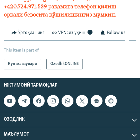
+420.724.971.539 рақамига телефон қилиш
орқали бевосита қўшилишингиз мумкин.
Ўртоқлашинг
VPNсиз ўқиш
Follow us
This item is part of
Кун мавзулари
OzodlikONLINE
ИЖТИМОИЙ ТАРМОҚЛАР
ОЗОДЛИК
МАЪЛУМОТ