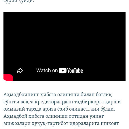
суриб қўйди.
Аҳмадбойнинг ҳибсга олиниши билан боғлиқ
сўнгги воқеа кредиторлардан тадбиркорга қарши
оммавий тарзда ариза ёзиб олинаётгани бўлди.
Аҳмадбой ҳибсга олиниши ортидан унинг
мижозлари ҳуқуқ-тартибот идораларига шикоят