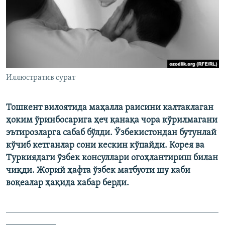
Иллюстратив сурат
Тошкент вилоятида маҳалла раисини калтаклаган
ҳоким ўринбосарига ҳеч қанақа чора кўрилмагани
эътирозларга сабаб бўлди. Ўзбекистондан бутунлай
кўчиб кетганлар сони кескин кўпайди. Корея ва
Туркиядаги ўзбек консуллари огоҳлантириш билан
чиқди. Жорий ҳафта ўзбек матбуоти шу каби
воқеалар ҳақида хабар берди.
_______________________________________________
___________