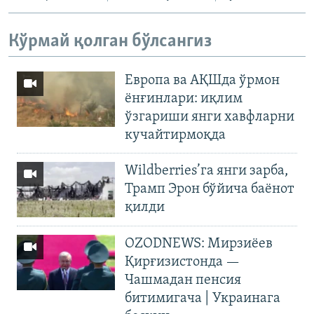
Кўрмай қолган бўлсангиз
Европа ва АҚШда ўрмон
ёнғинлари: иқлим
ўзгариши янги хавфларни
кучайтирмоқда
Wildberries’га янги зарба,
Трамп Эрон бўйича баёнот
қилди
OZODNEWS: Мирзиёев
Қирғизистонда —
Чашмадан пенсия
битимигача | Украинага