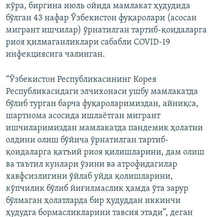
кўра, биргина июль ойида мамлакат ҳудудида
бўлган 43 нафар Ўзбекистон фуқаролари (асосан
мигрант ишчилар) ўрнатилган тартиб-қоидаларга
риоя қилмаганликлари сабабли COVID-19
инфекциясига чалинган.
“Ўзбекистон Республикасининг Корея
Республикасидаги элчихонаси ушбу мамлакатда
бўлиб турган барча фуқароларимиздан, айниқса,
шартнома асосида ишлаётган мигрант
ишчиларимиздан мамлакатда пандемик ҳолатни
олдини олиш бўйича ўрнатилган тартиб-
қоидаларга қатъий риоя қилишларини, дам олиш
ва таътил кунлари ўзини ва атрофидагилар
хавфсизлигини ўйлаб уйда қолишларини,
кўпчилик бўлиб йиғилмаслик ҳамда ўта зарур
бўлмаган ҳолатларда бир ҳудуддан иккинчи
ҳудудга бормасликларини тавсия этади”, деган