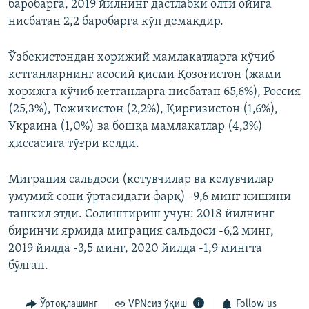
баробарга, 2019 йилнинг дастлабки олти ойига
нисбатан 2,2 баробарга кўп демакдир.
Ўзбекистондан хорижий мамлакатларга кўчиб
кетганларнинг асосий қисми Қозоғистон (жами
хорижга кўчиб кетганларга нисбатан 65,6%), Россия
(25,3%), Тожикистон (2,2%), Қирғизистон (1,6%),
Украина (1,0%) ва бошқа мамлакатлар (4,3%)
ҳиссасига тўғри келди.
Миграция сальдоси (кетувчилар ва келувчилар
умумий сони ўртасидаги фарқ) -9,6 минг кишини
ташкил этди. Солиштириш учун: 2018 йилнинг
биринчи ярмида миграция сальдоси -6,2 минг,
2019 йилда -3,5 минг, 2020 йилда -1,9 мингта
бўлган.
Ўртоқлашинг
VPNсиз ўқиш
Follow us