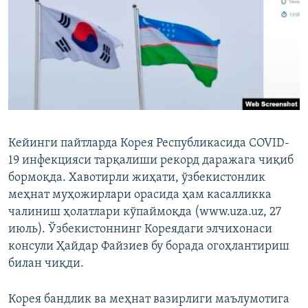
Кейинги пайтларда Корея Республикасида COVID-
19 инфекцияси тарқалиши рекорд даражага чиқиб
бормоқда. Хавотирли жиҳати, ўзбекистонлик
меҳнат муҳожирлари орасида ҳам касалликка
чалиниш ҳолатлари кўпаймоқда (www.uza.uz, 27
июль). Ўзбекистоннинг Кореядаги элчихонаси
консули Ҳайдар Файзиев бу борада огоҳлантириш
билан чиқди.
Корея бандлик ва меҳнат вазирлиги маълумотига