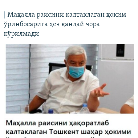
Маҳалла раисини калтаклаган ҳоким
ўринбосарига ҳеч қандай чора
кўрилмади