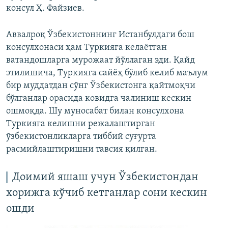
консул Ҳ. Файзиев.
Аввалроқ Ўзбекистоннинг Истанбулдаги бош
консулхонаси ҳам Туркияга келаётган
ватандошларга мурожаат йўллаган эди. Қайд
этилишича, Туркияга сайёҳ бўлиб келиб маълум
бир муддатдан сўнг Ўзбекистонга қайтмоқчи
бўлганлар орасида ковидга чалиниш кескин
ошмоқда. Шу муносабат билан консулхона
Туркияга келишни режалаштирган
ўзбекистонликларга тиббий суғурта
расмийлаштиришни тавсия қилган.
Доимий яшаш учун Ўзбекистондан
хорижга кўчиб кетганлар сони кескин
ошди