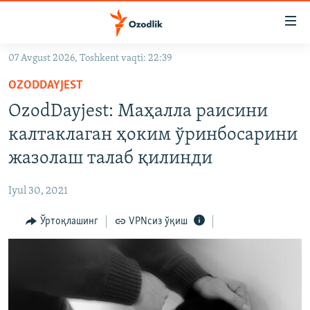
Линклар
Бош
мавзуларга
07 Avgust 2026, Toshkent vaqti: 22:39
ўтинг
OZODLIK SURISHTIRUVLARI
Асосий
OZODDAYJEST
OZODVIDEO
навигацияга
OzodDayjest: Маҳалла раисини
ўтинг
OZODARXIV
калтаклаган ҳоким ўринбосарини
Қидиришга
ўтинг
жазолаш талаб қилинди
На русском
Iyul 30, 2021
ИЖТИМОИЙ ТАРМОҚЛАР
Ўртоқлашинг
VPNсиз ўқиш
Озодлик бошқа тилларда