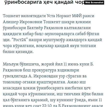
Тошкент вилоятидаги Уста Нормат МФЙ раиси
Алишер Икромовни Тошкент шаҳри ҳокими
ўринбосари Бахтиёр Раҳмонов калтаклагани
ҳақидаги хабар баҳс-мунозараларга сабаб бўлган
эди. “Рост24” нашри муштумзўр амалдорга қандай
чора кўрилгани, воқеалар қандай якун топгани
билан қизиқди.
Маълум бўлишича, жорий йил 11 июнь куни Б.
Раҳмонов бош прокуратура ходимлари
гувоҳлигида А. Икромовдан узр сўраган ва
томонлар оғзаки яраштирилган. Аммо иш
юзасидан ҳоким ўринбосарига нисбатан ҳеч
қандай чора кўрилмагани, иш тинчлик йўли билан
ҳал бўлганига қарамай, шу куннинг ўзида, яъни 11
июнь куни кеч соат 22:10 да Б.Раҳмоновнинг акаси