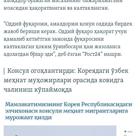
алоқадор бўлмаган масаланинг бажарилмагани
юзасидан ҳақоратланган ва калтакланган.
“Оддий фуқароми, амалдорми қонун олдида бирдек
жавоб бериши керак. Оддий фуқаро ҳақорат учун
қамалиб кетаётган замонда фуқаросини
калтаклаган ҳоким ўринбосари ҳам жазоланса
адолатдан бўлар эди”, деб ёзган “Рост24” нашри.
Консул огоҳлантирди: Кореядаги ўзбек
меҳнат муҳожирлари орасида ковидга
чалиниш кўпаймоқда