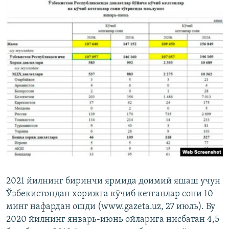
2021 йилнинг биринчи ярмида доимий яшаш учун
Ўзбекистондан хорижга кўчиб кетганлар сони 10
минг нафардан ошди (www.gazeta.uz, 27 июль). Бу
2020 йилнинг январь-июнь ойларига нисбатан 4,5