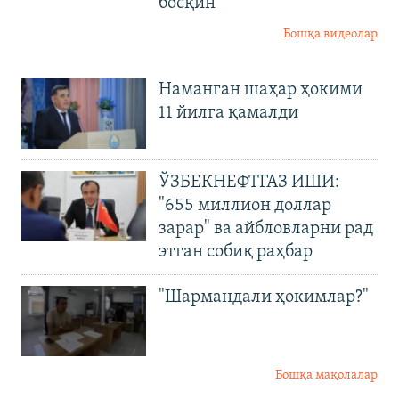
босқин
Бошқа видеолар
Наманган шаҳар ҳокими
11 йилга қамалди
ЎЗБЕКНЕФТГАЗ ИШИ:
"655 миллион доллар
зарар" ва айбловларни рад
этган собиқ раҳбар
"Шармандали ҳокимлар?"
Бошқа мақолалар