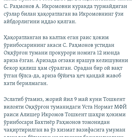
С. Раҳмонов А. Икромовни куракда турмайдиган
сўзлар билан ҳақоратлаган ва Икромовнинг ўзи
айбдорлигини иддао қилган.
Ҳақоратланган ва калтак еган раис ҳоким
ўринбосарининг акаси С. Раҳмонов устидан
Оққўрғон тумани прокурори номига 12 июнда
ариза ёзган. Аризада оғзаки ярашув келишувини
бекор қилиш ҳам сўралган. Орадан бир ой вақт
ўтган бўлса-да, ариза бўйича ҳеч қандай жавоб
хати берилмаган.
Эслатиб ўтамиз, жорий йил 9 май куни Тошкент
вилояти Оққўрғон туманидаги Уста Нормат МФЙ
раиси Алишер Икромов Тошкент шаҳри ҳокими
ўринбосари Бахтиёр Раҳмонов томонидан
чақиртирилган ва ўз хизмат вазифасига умуман