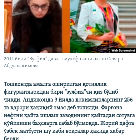
2014 йили “Зулфия” давлат мукофотини олган Севара
Абдулҳакимова
Тошкентда амалга оширилган қотиллик
фигурантларидан бири “зулфия”чи қиз бўлиб
чиқди. Андижонда 3 йилда ҳокимликларнинг 256
та қарори ҳақиқий эмас деб топилди. Фарғона
нефтни қайта ишлаш заводининг қайтадан сотувга
қўйилиши баҳсларга сабаб бўлмоқда. Жорий ҳафта
ўзбек матбуоти шу каби воқеалар ҳақида хабар
берди.