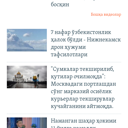
босқин
Бошқа видеолар
7 нафар ўзбекистонлик
ҳалок бўлди - Нижнекамск
дрон ҳужуми
тафсилотлари
"Сумкалар текширилиб,
қутилар очилмоқда":
Москвадаги портлашдан
сўнг марказий осиёлик
курьерлар текширувлар
кучайганини айтмоқда.
Наманган шаҳар ҳокими