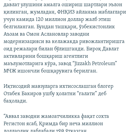
давлат улушини амалга ошириш шартлари эълон
қилинган, жумладан, ФНҚИЗ айланма маблағлари
учун камида 120 миллион доллар жалб этиш
белгиланган. Бундан ташқари, ўзбекистонлик
Аъзам ва Омон Аслановлар заводни
модернизацияси ва келажакда ривожлантиришга
оид режалари билан бўлишганди. Бироқ Давлат
активларини бошқариш агентлиги
маълумотларига кўра, завод “Jizzakh Petroleum”
МЧЖ ишончли бошқарувига берилган.
Иқтисодий мавзуларга ихтисослашган блогер
Отабек Бакиров ушбу ҳолатни “ғалати” деб
баҳолади.
“Аввал заводни жамоатчиликка фақат сохта
Регистон ясаб, Қримда бир неча миллион
долларлик дабдабали тўй ўтказган,