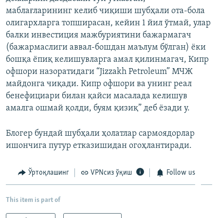
маблағларининг келиб чиқиши шубҳали ота-бола
олигархларга топширасан, кейин 1 йил ўтмай, улар
балки инвестиция мажбуриятини бажармагач
(бажармаслиги аввал-бошдан маълум бўлган) ёки
бошқа ёпиқ келишувларга амал қилинмагач, Кипр
офшори назоратидаги “Jizzakh Petroleum” МЧЖ
майдонга чиқади. Кипр офшори ва унинг реал
бенефициари билан қайси масалада келишув
амалга ошмай қолди, буям қизиқ” деб ёзади у.
Блогер бундай шубҳали ҳолатлар сармоядорлар
ишончига путур етказишидан огоҳлантиради.
Ўртоқлашинг
VPNсиз ўқиш
Follow us
This item is part of