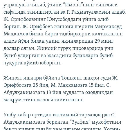
учрашувга чиқиб, ўзини “Имона”нинг синглиси
сифатида таништирган ва Р. Раҳматуллаевни алдаб,
Ж. Орифбоевнинг Юнусободдаги уйига олиб
борган. Ж. Орифбоев жиноий шериги Мирмақсуд
Маҳкамов билан бирга тадбиркорни калтаклаган,
алдов йўли билан унинг яқинларидан 29 минг
доллар олган. Жиноий гуруҳ пировардида уни
бўғиб ўлдирган ва жасадини бўлакларга бўлиб
чуқурга кўмиб юборган.
Жиноят ишлари бўйича Тошкент шаҳри суди Ж.
Орифбоевга 25 йил, М. Маҳкамовга 15 йил, С.
Абдулҳакимовага 13 йил муддатга озодликдан
маҳрум этиш жазоси тайинлаган.
Ушбу хабар ортидан ижтимоий тармоқларда С.
Абдулҳакимовага берилган “Зулфия” мукофотини
бекор қилиш талаби ҳам илгари сурилди. Хотин-