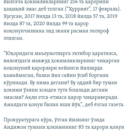
йилгача ҳокимликларнинг 256 та қарорини
ҳақиқий эмас деб топган (“Ҳуррият”, 17 февраль).
Хусусан, 2017 йилда 13 та, 2018 йилда 57 та, 2019
йилда 87 та, 2020 йилда 99 та қарор
ноқонунчиликка зид экани расман эътироф
этилган.
“Юқоридаги маълумотларга эътибор қаратилса,
вилоятдаги мавжуд ҳокимликларнинг чиқарган
ноқонуний қарорлари кейинги йилларда
камаймаган, балки йил сайин ўсиб боргани
кўринади. Бу нима дегани? Бу оддий бир туман
ҳокими ўзини хондек тута бошлади дегани
эмасми? Ақли етса-етмаса қарор чиқараверади.
Амалдаги қонун билан иши йўқ”, деб ёзган газета.
Прокуратурага кўра, ўтган йилнинг ўзида
Андижон тумани ҳокимининг 85 та қарори қонун