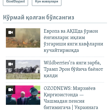
OzodDayjest
Кун мавзулари
Кўрмай қолган бўлсангиз
Европа ва АҚШда ўрмон
ёнғинлари: иқлим
ўзгариши янги хавфларни
кучайтирмоқда
Wildberries’га янги зарба,
Трамп Эрон бўйича баёнот
қилди
OZODNEWS: Мирзиёев
Қирғизистонда —
Чашмадан пенсия
битимигача | Украинага