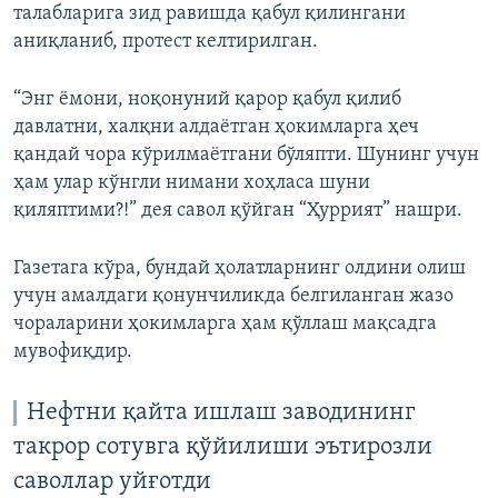
талабларига зид равишда қабул қилингани
аниқланиб, протест келтирилган.
“Энг ёмони, ноқонуний қарор қабул қилиб
давлатни, халқни алдаётган ҳокимларга ҳеч
қандай чора кўрилмаётгани бўляпти. Шунинг учун
ҳам улар кўнгли нимани хоҳласа шуни
қиляптими?!” дея савол қўйган “Ҳуррият” нашри.
Газетага кўра, бундай ҳолатларнинг олдини олиш
учун амалдаги қонунчиликда белгиланган жазо
чораларини ҳокимларга ҳам қўллаш мақсадга
мувофиқдир.
Нефтни қайта ишлаш заводининг
такрор сотувга қўйилиши эътирозли
саволлар уйғотди