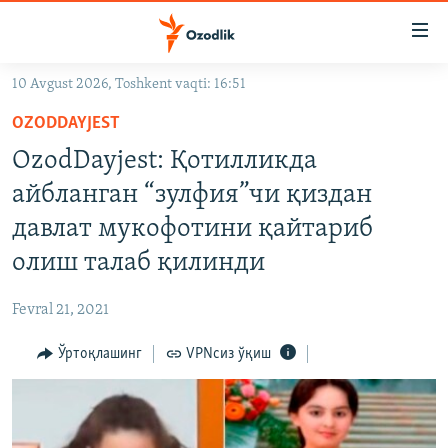
Линклар
Бош
мавзуларга
10 Avgust 2026, Toshkent vaqti: 16:51
ўтинг
OZODLIK SURISHTIRUVLARI
Асосий
OZODDAYJEST
OZODVIDEO
навигацияга
OzodDayjest: Қотилликда
ўтинг
OZODARXIV
айбланган “зулфия”чи қиздан
Қидиришга
ўтинг
давлат мукофотини қайтариб
На русском
олиш талаб қилинди
ИЖТИМОИЙ ТАРМОҚЛАР
Fevral 21, 2021
Ўртоқлашинг
VPNсиз ўқиш
Озодлик бошқа тилларда