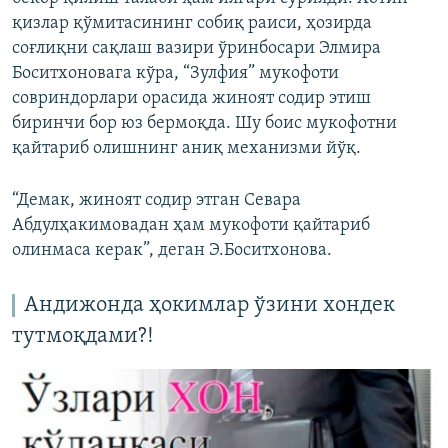
қизлар қўмитасининг собиқ раиси, ҳозирда
соғлиқни сақлаш вазири ўринбосари Элмира
Боситхоновага кўра, “Зулфия” мукофоти
совриндорлари орасида жиноят содир этиш
биринчи бор юз бермоқда. Шу боис мукофотни
қайтариб олишнинг аниқ механизми йўқ.
“Демак, жиноят содир этган Севара
Абдулҳакимовадан ҳам мукофоти қайтариб
олинмаса керак”, деган Э.Боситхонова.
Андижонда ҳокимлар ўзини хондек
тутмоқдами?!