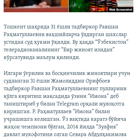
Тошкент шаҳрида 31 ёшли тадбиркор Равшан
Раҳматуллаевни ваҳшийларча ўлдирган шахслар
устидан суд ҳукми ўқилди. Бу ҳақда “Ўзбекистон”
телерадиоканалининг “Бир жиноят изидан”
кўрсатувида маълум қилинди.
Илгари ўғрилик ва босқинчилик жиноятлари учун
судланган 31 ёшли Жамолиддин Орифбоев
тадбиркор Равшан Раҳматуллаевнинг пулларини
қўлга киритиш мақсадида ўзини “Имона” деб
таништириб у билан Telegram орқали мулоқотга
киришган. Р. Раҳматуллаев “Имона” билан
учрашишга келишган. Ўз вақтида каратэ бўйича
жаҳон чемпиони бўлган, 2014 йилда “Зулфия”
давлат мукофотини олган Севара Абдулҳакимова