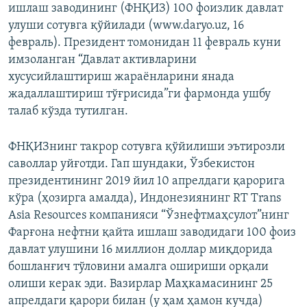
ишлаш заводининг (ФНҚИЗ) 100 фоизлик давлат
улуши сотувга қўйилади (www.daryo.uz, 16
февраль). Президент томонидан 11 февраль куни
имзоланган “Давлат активларини
хусусийлаштириш жараёнларини янада
жадаллаштириш тўғрисида”ги фармонда ушбу
талаб кўзда тутилган.
ФНҚИЗнинг такрор сотувга қўйилиши эътирозли
саволлар уйғотди. Гап шундаки, Ўзбекистон
президентининг 2019 йил 10 апрелдаги қарорига
кўра (ҳозирга амалда), Индонезиянинг RТ Тrans
Asia Resources компанияси “Ўзнефтмаҳсулот”нинг
Фарғона нефтни қайта ишлаш заводидаги 100 фоиз
давлат улушини 16 миллион доллар миқдорида
бошланғич тўловини амалга ошириши орқали
олиши керак эди. Вазирлар Маҳкамасининг 25
апрелдаги қарори билан (у ҳам ҳамон кучда)