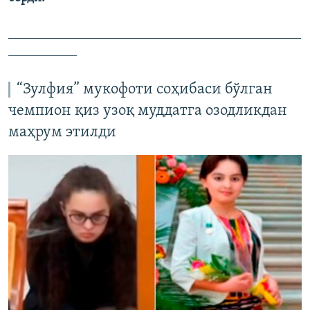
_______________________________________________
___________
“Зулфия” мукофоти соҳибаси бўлган
чемпион қиз узоқ муддатга озодликдан
маҳрум этилди