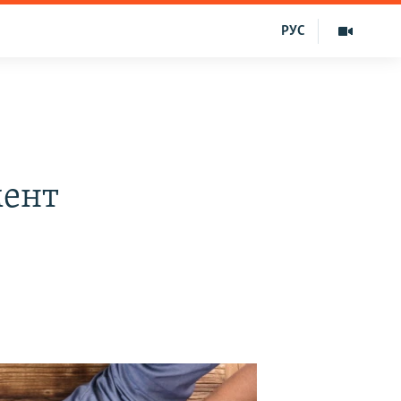
РУС
мент