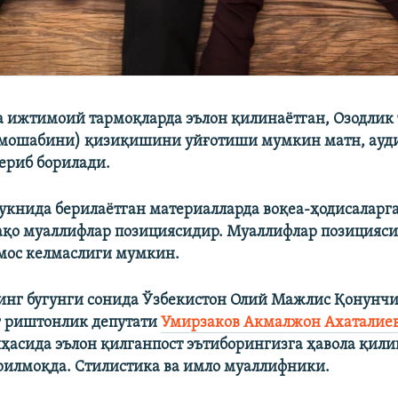
 ижтимоий тармоқларда эълон қилинаётган, Озодлик
омошабини) қизиқишини уйғотиши мумкин матн, ауди
ериб борилади.
укнида берилаётган материалларда воқеа-ҳодисаларга
ақо муаллифлар позициясидир. Муаллифлар позицияси
мос келмаслиги мумкин.
нг бугунги сонида Ўзбекистон Олий Мажлис Қонунч
г риштонлик депутати
Умирзаков Акмалжон Ахаталие
иҳасида эълон қилган​пост эътиборингизга ҳавола қил
рилмоқда. Стилистика ва имло муаллифники.