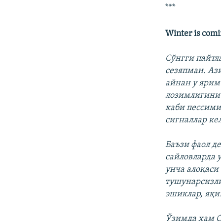
***
Winter is com
Сўнгги пайтл
сезяпман. Аз
айнан у ярим
лозимлигини 
каби пессими
сигналлар кел
Баъзи фаол д
сайловларда 
унча алоқаси
тушунарсизли
эшиклар, яқи
Ўзимда ҳам О