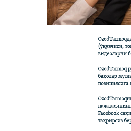
OzodTarmoqда
(ўқувчиси, т
видеоларни б
OzodTarmoq р
баҳолар мутл
позициясига 
OzodTarmoqни
палатасинин
Facebook саҳ
таҳрирсиз бе