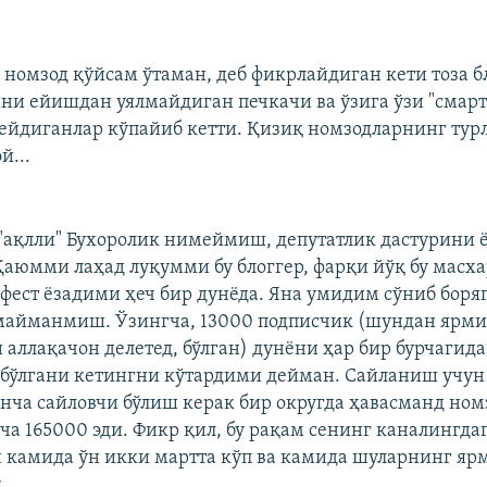
 номзод қўйсам ўтаман, деб фикрлайдиган кети тоза б
ни ейишдан уялмайдиган печкачи ва ўзига ўзи "смарт
дейдиганлар кўпайиб кетти. Қизиқ номзодларнинг тур
й...
 "ақлли" Бухоролик нимеймиш, депутатлик дастурини 
Қаюмми лаҳад луқумми бу блоггер, фарқи йўқ бу масхар
фест ёзадими ҳеч бир дунёда. Яна умидим сўниб боря
майманмиш. Ўзингча, 13000 подписчик (шундан ярми
 аллақачон делетед, бўлган) дунёни ҳар бир бурчагид
 бўлгани кетингни кўтардими дейман. Сайланиш учун
нча сайловчи бўлиш керак бир округда ҳавасманд номз
ача 165000 эди. Фикр қил, бу рақам сенинг каналингда
 камида ўн икки мартта кўп ва камида шуларнинг яр
.