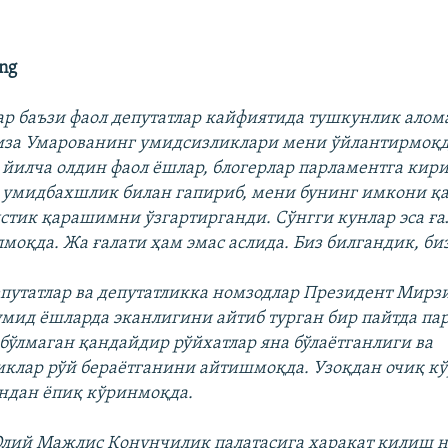
ing
ар баъзи фаол депутатлар кайфиятида тушкунлик ало
иза Умарованинг умидсизликлари мени ўйлантирмоқд
 йилча олдин фаол ёшлар, блогерлар парламентга ки
умидбахшлик билан гапириб, мени бунинг имкони қ
стик қарашимни ўзгартирганди. Сўнгги кунлар эса ға
моқда. Жа ғалати ҳам эмас аслида. Биз билгандик, би
епутатлар ва депутатликка номзодлар Президент Мирзи
умид ёшларда эканлигини айтиб турган бир пайтда па
 бўлмаган қандайдир рўйхатлар яна бўлаётганлиги ва
клар рўй бераётганини айтишмоқда. Узоқдан очиқ к
ндан ёпиқ кўринмоқда.
лий Мажлис Қонунчилик палатасига ҳаракат қилиш н