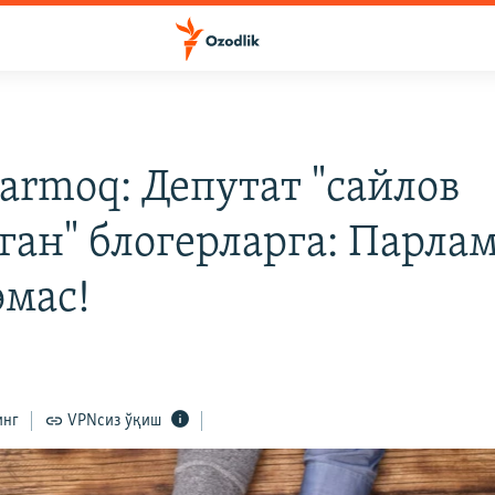
armoq: Депутат "сайлов
ган" блогерларга: Парла
эмас!
инг
VPNсиз ўқиш