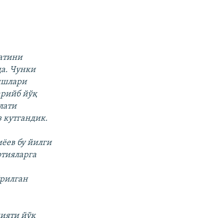
матини
а. Чунки
ришлари
арийб йўқ
лати
з кутгандик.
ёев бу йилги
ртияларга
ўрилган
ияти йўқ