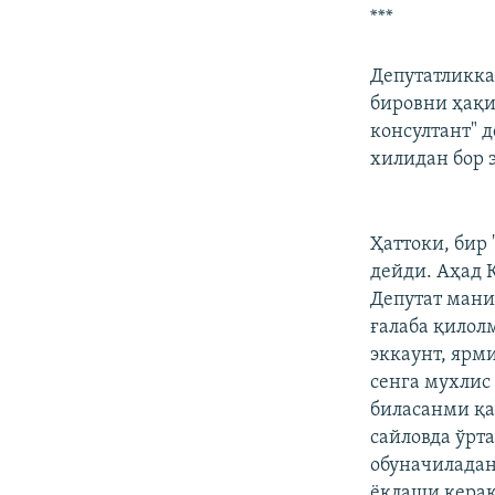
***
Депутатликка
бировни ҳақи
консултант" 
хилидан бор э
Ҳаттоки, бир
дейди. Аҳад 
Депутат мани
ғалаба қилол
эккаунт, ярми
сенга мухлис
биласанми қа
сайловда ўрт
обуначиладан
ёқлаши керак