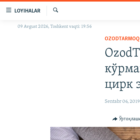
Линклар
LOYIHALAR
Бош
мавзуларга
Излаш
09 Avgust 2026, Toshkent vaqti: 19:56
OZODLIK SURISHTIRUVLARI
ўтинг
Асосий
OZODTARMOQ
OZODVIDEO
навигацияга
OzodT
OZODARXIV
ўтинг
Қидиришга
кўрма
ўтинг
цирк 
Sentabr 06, 2019
Ўртоқлаш