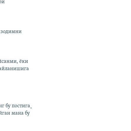
ри
омзодимни
.
йсанми, ёки
 айланишига
г бу постига¸
йган мана бу