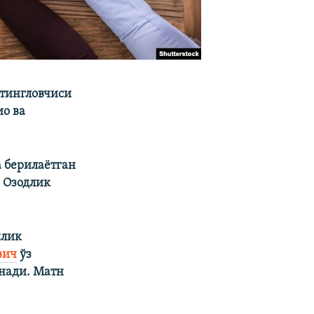
 тингловчиси
о ва
 берилаётган
 Озодлик
илик
вич
ўз
инади. Матн