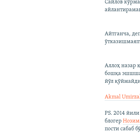
Сайлов кўрма
айлантираман
Айтганча, де
ўтказишмаяпт
Аллоҳ назар 
бошқа эшшшаа
йўл қўймайди
Akmal Umirza
PS. 2014 йил
блогер
Нозим
пости сабаб б