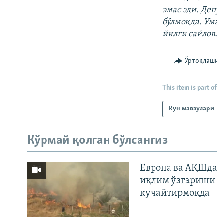
эмас эди. Де
бўлмоқда. Ум
йилги сайловл
Ўртоқлаш
This item is part of
Кун мавзулари
Кўрмай қолган бўлсангиз
Европа ва АҚШда
иқлим ўзгариши 
кучайтирмоқда