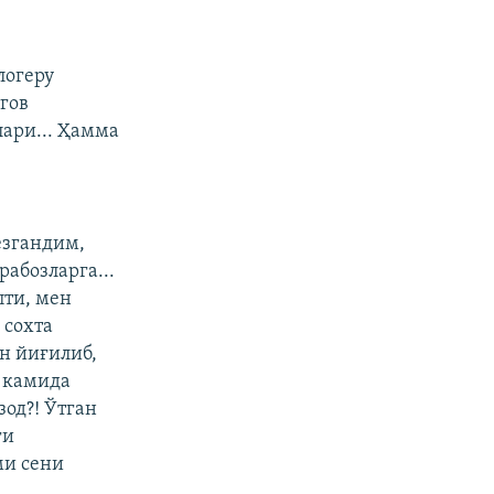
логеру
гов
лари... Ҳамма
ёзгандим,
абозларга...
пти, мен
 сохта
ан йиғилиб,
 камида
од?! Ўтган
ги
ми сени