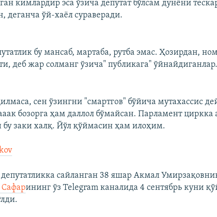
ган кимлардир эса ўзича депутат бўлсам дунёни теска
, деганча ўй-хаёл сураверади.
путатлик бу мансаб, мартаба, рутба эмас. Ҳозирдан, н
и, деб жар солманг ўзича" публикага" ўйнайдиганлар
қилмаса, сен ўзингни "смартгов" бўйича мутахассис де
ак бозорга ҳам даллол бўмайсан. Парламент циркка
 бу заки халқ. Йўл қўймасин ҳам илоҳим.
kov
и депутатликка сайланган 38 яшар Акмал Умирзақовнин
 Сафар
ининг ўз Telegram каналида 4 сентябрь куни қў
ўлди.