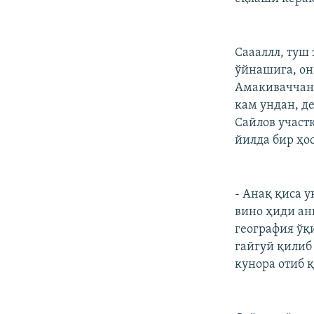
Саааллл, туш
ўйнашига, он
Амакиваччанг
кам ундан, д
Сайлов участ
йилда бир ҳо
- Анақ қиса 
вино ҳиди ан
география ўқи
гайгуй қилиб 
кунора отиб 