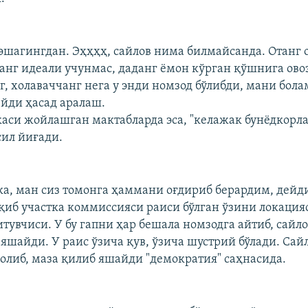
 эшагингдан. Эҳҳҳҳ, сайлов нима билмайсанда. Отанг 
анг идеали учунмас, даданг ёмон кўрган қўшнига овоз
, холаваччанг нега у энди номзод бўлибди, мани бол
ейди ҳасад аралаш.
каси жойлашган мактабларда эса, "келажак бунёдкорл
сил йиғади.
ука, ман сиз томонга ҳаммани оғдириб берардим, дейд
қиб участка коммиссияси раиси бўлган ўзини локация
тувчиси. У бу гапни ҳар бешала номзодга айтиб, сайло
яшайди. У раис ўзича қув, ўзича шустрий бўлади. Сай
қолиб, маза қилиб яшайди "демократия" саҳнасида.