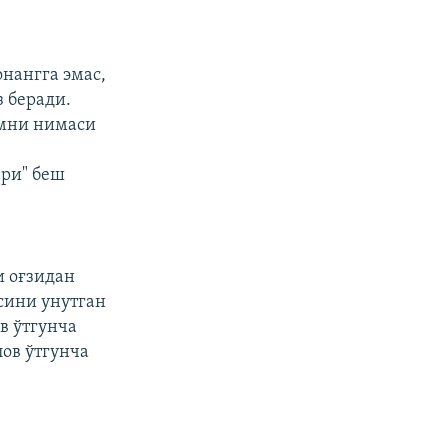
онангга эмас,
 беради.
амни нимаси
ари" беш
и оғзидан
сини унутган
в ўтгунча
лов ўтгунча