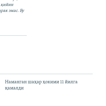
в қийин
рак эмас. Бу
Наманган шаҳар ҳокими 11 йилга
қамалди