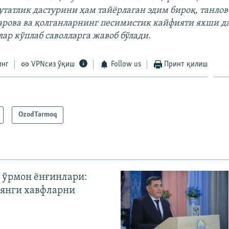
путатлик дастурини ҳам тайёрлаган эдим бироқ, танло
арова ва қолганларнинг песимистик кайфияти яхши да
ар кўплаб саволларга жавоб бўлади.
инг
VPNсиз ўқиш
Follow us
Принт қилиш
OzodTarmoq
 ўрмон ёнғинлари:
янги хавфларни