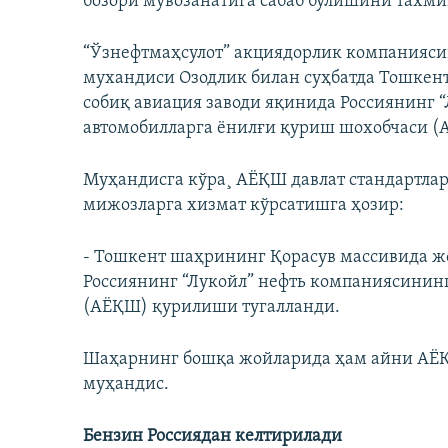
бозори мувозанатига сабаб бўлишини тахм
“Ўзнефтмаҳсулот” акциядорлик компанияси
мухандиси Озодлик билан суҳбатда Тошкен
собиқ авиация заводи яқинида Россиянинг 
автомобилларга ëнилғи қуриш шохобчаси (
Муҳандисга кўра¸ АËҚШ давлат стандартлар
мижозларга хизмат кўрсатишга ҳозир:
- Тошкент шаҳрининг Қорасув массивида ж
Россиянинг “Лукойл” нефть компаниясинин
(АЁҚШ) қурилиши тугалланди.
Шаҳарнинг бошқа жойларида ҳам айни АËҚ
муҳандис.
Бензин Россиядан келтирилади