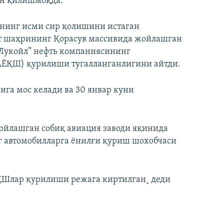
ин қилишмоқда.
нинг исми сир қолишини истаган
т шаҳрининг Қорасув массивида жойлашган
“Лукойл” нефть компаниясининг
АЁҚШ) қурилиши тугалланганлигини айтди.
ига мос келади ва 30 январ куни
ойлашган собиқ авиация заводи яқинида
г автомобилларга ëнилғи қуриш шохобчаси
Шлар қурилиши режага киртилган¸ деди