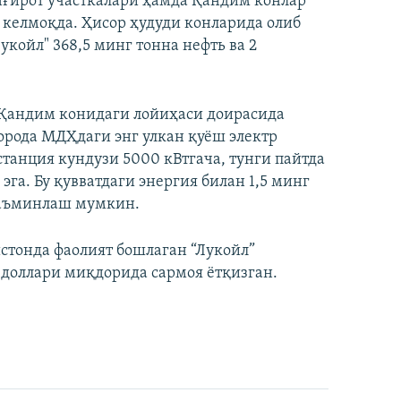
нғирот участкалари ҳамда Қандим конлар
 келмоқда. Ҳисор ҳудуди конларида олиб
койл" 368,5 минг тонна нефть ва 2
Қандим конидаги лойиҳаси доирасида
рода МДҲдаги энг улкан қуёш электр
танция кундузи 5000 кВтгача, тунги пайтда
га. Бу қувватдаги энергия билан 1,5 минг
таъминлаш мумкин.
истонда фаолият бошлаган “Лукойл”
доллари миқдорида сармоя ётқизган.