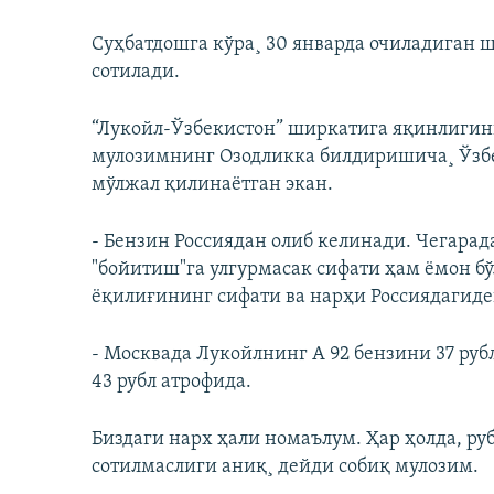
Суҳбатдошга кўра¸ 30 январда очиладиган 
сотилади.
“Лукойл-Ўзбекистон” ширкатига яқинлигин
мулозимнинг Озодликка билдиришича¸ Ўзбе
мўлжал қилинаётган экан.
- Бензин Россиядан олиб келинади. Чегара
"бойитиш"га улгурмасак сифати ҳам ёмон бў
ëқилиғининг сифати ва нарҳи Россиядагид
- Москвада Лукойлнинг А 92 бензини 37 рубл
43 рубл атрофида.
Биздаги нарх ҳали номаълум. Ҳар ҳолда, ру
сотилмаслиги аниқ¸ дейди собиқ мулозим.