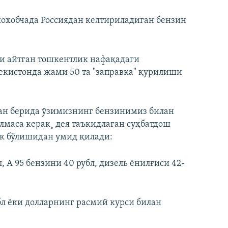
шохобчада Россиядан келтириладиган бензин
и айтган тошкентлик нафақадаги
кистонда жами 50 та "заправка" қурилиши
дан берида ўзимизнинг бензинимиз билан
лмаса керак¸ дея таъкидлаган суҳбатдош
ек бўлишидан умид қилади:
, А 95 бензини 40 рубл, дизель ёнилғиси 42-
бл ёки долларнинг расмий курси билан