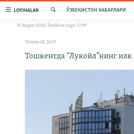
Линклар
ЎЗБЕКИСТОН ХАБАРЛАРИ
LOYIHALAR
Бош
мавзуларга
Излаш
07 Avgust 2026, Toshkent vaqti: 17:49
OZODLIK SURISHTIRUVLARI
ўтинг
Асосий
OZODVIDEO
Yanvar 18, 2017
навигацияга
OZODARXIV
ўтинг
Тошкентда “Лукойл”нинг илк
Қидиришга
ўтинг