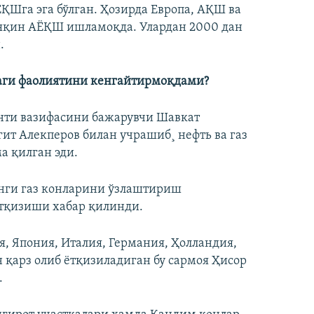
ËҚШга эга бўлган. Ҳозирда Европа, АҚШ ва
 яқин АËҚШ ишламоқда. Улардан 2000 дан
.
даги фаолиятини кенгайтирмоқдами?
нти вазифасини бажарувчи Шавкат
ит Алекперов билан учрашиб¸ нефть ва газ
а қилган эди.
янги газ конларини ўзлаштириш
ётқизиши хабар қилинди.
, Япония, Италия, Германия, Ҳолландия,
н қарз олиб ëтқизиладиган бу сармоя Ҳисор
.