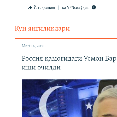
Ўртоқлашинг
VPNсиз ўқиш
Кун янгиликлари
Mart 14, 2025
Россия қамоғидаги Усмон Бар
иши очилди