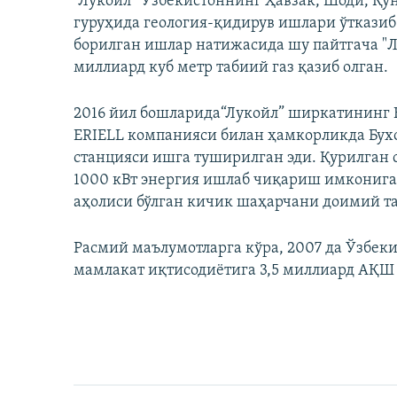
“Лукойл” Ўзбекистоннинг Ҳавзак, Шоди, Қў
гуруҳида геология-қидирув ишлари ўтказиб
борилган ишлар натижасида шу пайтгача "Лу
миллиард куб метр табиий газ қазиб олган.
2016 йил бошларида“Лукойл” ширкатининг 
ERIELL компанияси билан ҳамкорликда Бухо
станцияси ишга туширилган эди. Қурилган с
1000 кВт энергия ишлаб чиқариш имконига э
аҳолиси бўлган кичик шаҳарчани доимий 
Расмий маълумотларга кўра, 2007 да Ўзбек
мамлакат иқтисодиётига 3,5 миллиард АҚШ 