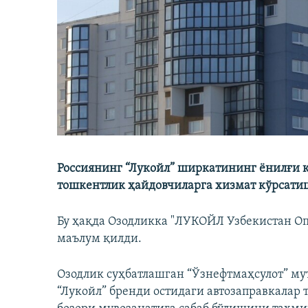
Россиянинг “Лукойл” ширкатининг ёнилғи 
тошкентлик ҳайдовчиларга хизмат кўрсат
Бу ҳақда Озодликка "ЛУКОЙЛ Узбекистан О
маълум қилди.
Озодлик суҳбатлашган “Ўзнефтмаҳсулот” му
“Лукойл” бренди остидаги автозаправкалар