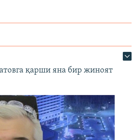
атовга қарши яна бир жиноят