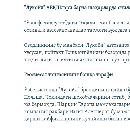
"Лукойл" АËҚШлари барча шаҳарларда очил
“Ўзнефтмаҳсулот”даги Озодлик манбаси яқи
остидаги автозаправкалар тармоғи вужудга
Озодликнинг бу манбаси “Лукойл” автозапр
хусусан¸ пойтахт Тошкент ëнилғи бозорида
тақчиллиги вазиятини яхши томонга ўзга
Геосиëсат тангасининг бошқа тарафи
Ўзбекистонда "Лукойл" брендининг пайдо б
Польша, Чехиядаги шохобчаларини сотиб¸ 
юз бермоқда. Шарқий Европа мамлакатлар
компания раҳбари Вагит Алекперов бу мамл
қарши кайфиятларнинг кучайиши билан изо