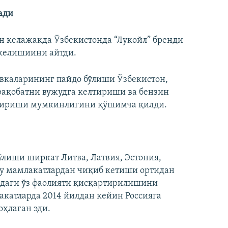
ади
н келажакда Ўзбекистонда “Лукойл” бренди
 келишиини айтди.
авкаларининг пайдо бўлиши Ўзбекистон,
 рақобатни вужудга келтириши ва бензин
ртириши мумкинлигини қўшимча қилди.
ўлиши ширкат Литва, Латвия, Эстония,
бу мамлакатлардан чиқиб кетиши ортидан
идаги ўз фаолияти қисқартирилишини
акатларда 2014 йилдан кейин Россияга
ҳлаган эди.