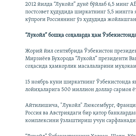
2012 йилда “Лукойл” дунё бўйлаб 6,5 минг А
постсовет ҳудудида ширкатнинг 5,5 мингга
кўпроғи Россиянинг ўз ҳудудида жойлашган
“Лукойл” бошқа соҳаларда ҳам Ўзбекистон
Жорий йил сентябрида Ўзбекистон президе
Мирзиёев Бухорода “Лукойл” президенти Ваг
соҳасида ҳамкорлик масалаларини муҳокам
15 ноябрь куни ширкатнинг Ўзбекистонда 
лойиҳаларига 500 миллион доллар сармоя 
Айтилишича, "Лукойл" Люксембург, Франция
Россия ва Австриядаги бир қатор банкларда
комплексини ўзлаштириш учун сарфланади