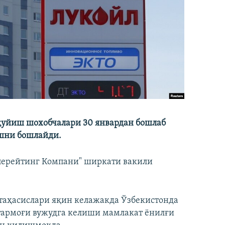
қуйиш шохобчалари 30 январдан бошлаб
ишни бошлайди.
перейтинг Компани" ширкати вакили
таҳасислари яқин келажакда Ўзбекистонда
 тармоғи вужудга келиши мамлакат ëнилғи