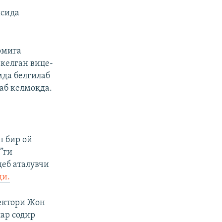
исида
омига
 келган вице-
мда белгилаб
аб келмоқда.
н бир ой
”ги
деб аталувчи
ди.
ектори Жон
ар содир