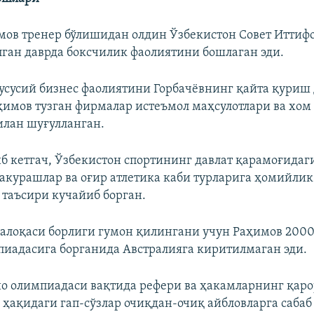
мов тренер бўлишидан олдин Ўзбекистон Совет Иттиф
лган даврда боксчилик фаолиятини бошлаган эди.
хусусий бизнес фаолиятини Горбачёвнинг қайта қуриш
ҳимов тузган фирмалар истеъмол маҳсулотлари ва хом
илан шуғулланган.
б кетгач, Ўзбекистон спортининг давлат қарамоғидаги
акурашлар ва оғир атлетика каби турларига ҳомийли
 таъсири кучайиб борган.
алоқаси борлиги гумон қилингани учун Раҳимов 2000
иадасига борганида Австралияга киритилмаган эди.
ио олимпиадаси вақтида рефери ва ҳакамларнинг қар
ҳақидаги гап-сўзлар очиқдан-очиқ айбловларга сабаб 