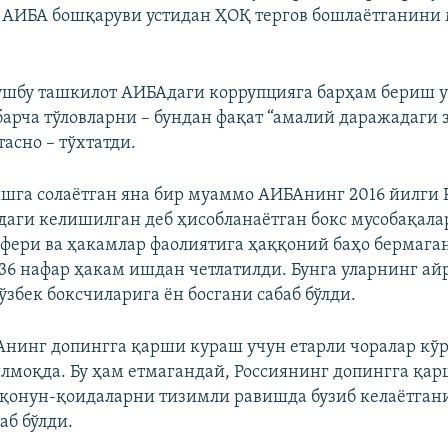
 АИБА бошқаруви устидан ҲОҚ тергов бошлаётганини
ушбу ташкилот АИБАдаги коррупцияга барҳам бериш у
барча тўловларни – бундан фақат “амалий даражадаги 
тасно – тўхтатди.
га солаётган яна бир муаммо АИБАнинг 2016 йилги 
аги келишилган деб ҳисобланаётган бокс мусобақал
фери ва ҳакамлар фаолиятига ҳаққоний баҳо бермага
36 нафар ҳакам ишдан четлатилди. Бунга уларнинг ай
ўзбек боксчиларига ён босгани сабаб бўлди.
нинг допингга қарши кураш учун етарли чоралар кў
илмоқда. Бу ҳам етмагандай, Россиянинг допингга қа
 қонун-қоидаларни тизимли равишда бузиб келаётгани
аб бўлди.