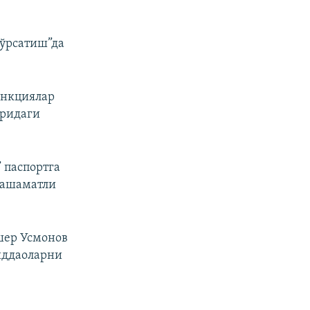
ўрсатиш”да
анкциялар
аридаги
” паспортга
ҳашаматли
шер Усмонов
 иддаоларни