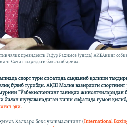
тинчалик президенти Ғафур Раҳимов (ўнгда) АИБАнинг соби
иянинг Сочи шаҳридаги бокс тадбирида.
мпиада спорт тури сифатида сақланиб қолиши тақдир
ғлиқ бўлиб турибди. АҚШ Молия вазирлиги спортнинг
мурини “Ўзбекистоннинг таниқли жиноятчиларидан б
си билан шуғулланадиган киши сифатида гумон қилиб
аган эди.
аҳимов Халқаро бокс уюшмасининг (
International Boxin