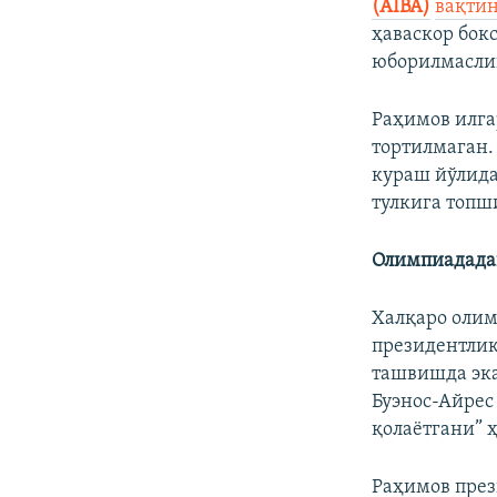
(AIBA)
вақтин
ҳаваскор бок
юборилмаслиг
Раҳимов илга
тортилмаган.
кураш йўлид
тулкига топш
Олимпиададаг
Халқаро олим
президентлик
ташвишда эка
Буэнос-Айрес
қолаётгани” 
Раҳимов през