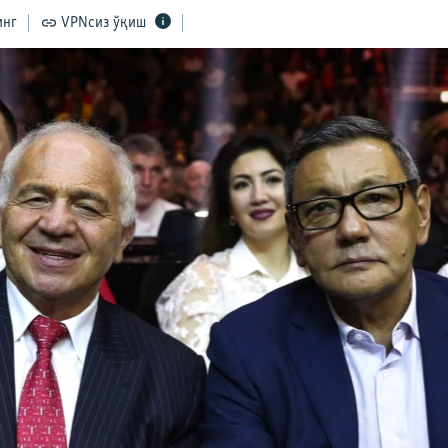
инг
VPNсиз ўқиш