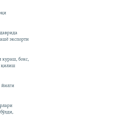
оқи
 даврида
 ашё экспорти
 кураш, бокс,
к қилиш
 йилги
орлари
бўлди,