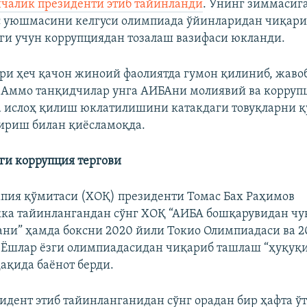
чалик президенти этиб тайинланди
. Унинг зиммасиг
с уюшмасини келгуси олимпиада ўйинларидан чиқари
и учун коррупциядан тозалаш вазифаси юкланди.
ри ҳеч қачон жиноий фаолиятда гумон қилиниб, жаво
 Аммо танқидчилар унга АИБАни молиявий ва корруп
а ислоҳ қилиш юклатилишини катакдаги товуқларни 
ириш билан қиёсламоқда.
и коррупция тергови
пия қўмитаси (ХОҚ) президенти Томас Бах Раҳимов
ка тайинлангандан сўнг ХОҚ “АИБА бошқарувидан чу
ни” ҳамда боксни 2020 йили Токио Олимпиадаси ва 2
 Ёшлар ёзги олимпиадасидан чиқариб ташлаш “ҳуқуқ
ҳақида баёнот берди.
идент этиб тайинланганидан сўнг орадан бир ҳафта ўт