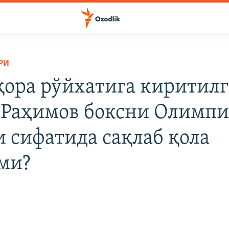
РИ
ора рўйхатига киритил
 Раҳимов боксни Олимпи
и сифатида сақлаб қола
ми?