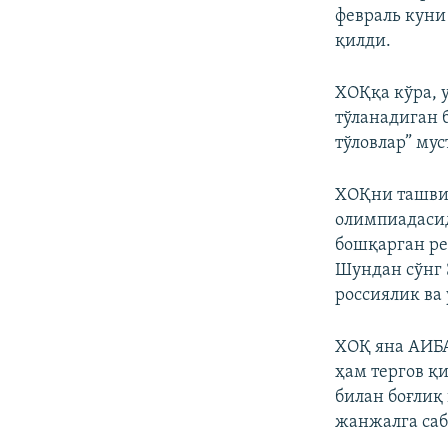
февраль куни
қилди.
ХОҚқа кўра, 
тўланадиган 
тўловлар” мус
ХОҚни ташвиш
олимпиадасид
бошқарган ре
Шундан сўнг 
россиялик ва 
ХОҚ яна АИБА
ҳам тергов қ
билан боғлиқ
жанжалга саб