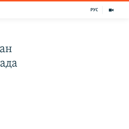
РУС
ган
ада