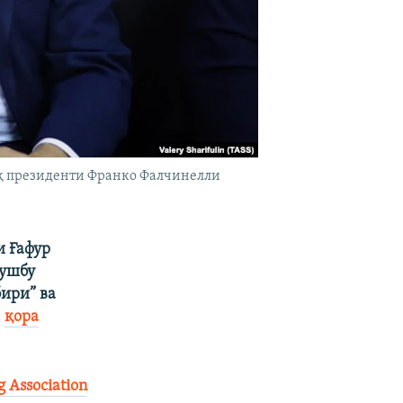
қ президенти Франко Фалчинелли
и Ғафур
 ушбу
ири” ва
,
қора
g Association