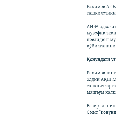
Раҳимов АИБА
ташкилотнинг
АИБА адвока
мувофиқ экан
президент му
қўйилганини 
Қонундаги ў
Раҳимовнинг 
олдин АҚШ Мо
санкцияларга
машъум халқ
Вазирликнинг
Смит “қонунд