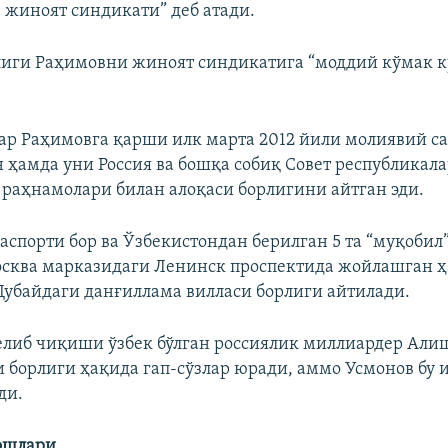
ё жиноят синдикати” деб атади.
иги Раҳимовни жиноят синдикатига “моддий кўмак к
р Раҳимовга қарши илк марта 2012 йили молиявий с
 ҳамда уни Россия ва бошқа собиқ Совет республикал
раҳнамолари билан алоқаси борлигини айтган эди.
аспорти бор ва Ўзбекистондан берилган 5 та “муқобил
осква марказидаги Ленинск проспектида жойлашган 
Дубайдаги данғиллама вилласи борлиги айтилади.
елиб чиқиши ўзбек бўлган россиялик миллиардер Али
и борлиги ҳақида гап-сўзлар юради, аммо Усмонов бу
ди.
ошлари