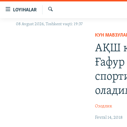
Линклар
LOYIHALAR
Бош
мавзуларга
Излаш
08 Avgust 2026, Toshkent vaqti: 19:37
OZODLIK SURISHTIRUVLARI
ўтинг
Асосий
КУН МАВЗУЛА
OZODVIDEO
навигацияга
АҚШ қ
OZODARXIV
ўтинг
Қидиришга
Ғафур
ўтинг
спорт
олади
Озодлик
Fevral 14, 2018