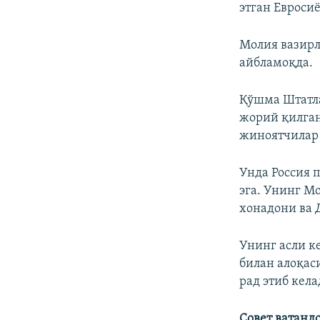
этган Евроси
Молия вазирл
айбламоқда.
Қўшма Штатла
жорий қилган
жиноятчилар 
Унда Россия п
эга. Унинг М
хонадони ва 
Унинг асли к
билан алоқас
рад этиб кела
Совет ватанд