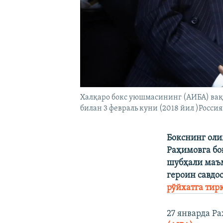
Халқаро бокс уюшмасининг (АИБА) вақ
билан 3 февраль куни (2018 йил )Росс
Бокснинг оли
Раҳимовга бо
шубҳали маъ
героин савдо
рўйхатга тирк
27 январда Р