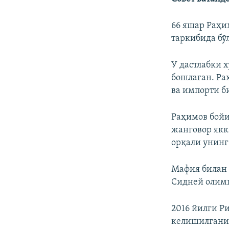
66 яшар Раҳи
таркибида бў
У дастлабки 
бошлаган. Ра
ва импорти б
Раҳимов бойи
жанговор якк
орқали унинг
Мафия билан 
Сидней олимп
2016 йилги Р
келишилгани 