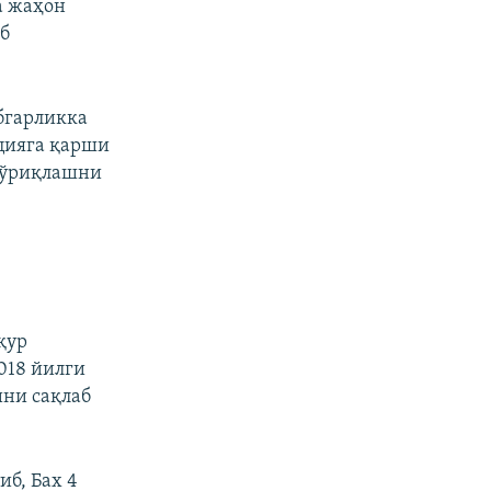
а жаҳон
б
бгарликка
цияга қарши
қўриқлашни
қур
018 йилги
ини сақлаб
иб, Бах 4