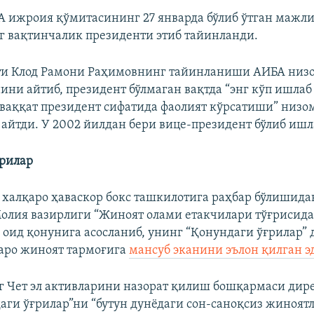
 ижроия қўмитасининг 27 январда бўлиб ўтган мажл
 вақтинчалик президенти этиб тайинланди.
ти Клод Рамони Раҳимовнинг тайинланиши АИБА низ
ини айтиб, президент бўлмаган вақтда “энг кўп ишлаб
ваққат президент сифатида фаолият кўрсатиши” низо
айтди. У 2002 йилдан бери вице-президент бўлиб ишл
ғрилар
халқаро ҳаваскор бокс ташкилотига раҳбар бўлишида
лия вазирлиги “Жиноят олами етакчилари тўғрисида
 оид қонунига асосланиб, унинг “Қонундаги ўғрилар” 
аро жиноят тармоғига
мансуб эканини эълон қилган э
 Чет эл активларини назорат қилиш бошқармаси дир
аги ўғрилар”ни “бутун дунёдаги сон-саноқсиз жиноятл