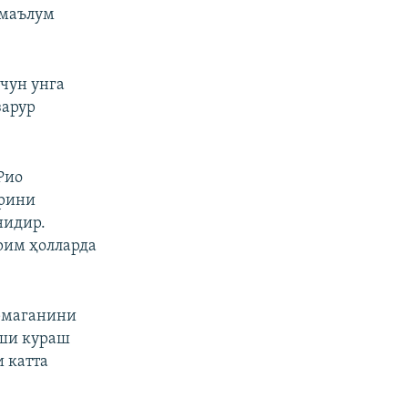
 маълум
чун унга
зарур
Рио
арини
нидир.
рим ҳолларда
рмаганини
рши кураш
 катта