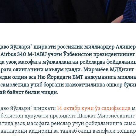
ҳаво йўллари" ширкати россиялик миллиардер Алишер
Airbus 340 M-IABU учоғи Ўзбекистон президентининг
да узоқ масофага мўлжалланган рейсларда фойдалани
арага олинганини маълум қилди. Мирзиёев МДҲнинг
ндан олдин эса Ню Йоркдаги БМТ анжуманига милли
самолётида учиб боргани жамоатчиликка ошкор бўли
й баёнот билан чиқди.
ҳаво йўллари" ширкати
14 октябр куни ўз саҳифасида
м
збекистон ҳукумати президент Шавкат Мирзиёевнинг
атида узоқ масофага рейслар учун фойдаланишга сам
иантларини қидириш ва танлаб олиш вазифаси топшир