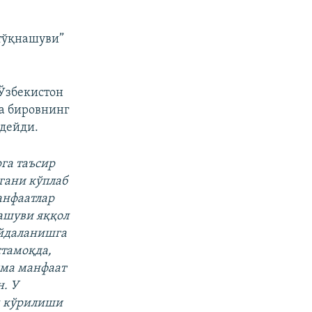
 тўқнашуви”
Ўзбекистон
а бировнинг
дейди.
га таъсир
гани кўплаб
анфаатлар
нашуви яққол
ойдаланишга
стамоқда,
има манфаат
н. У
м кўрилиши