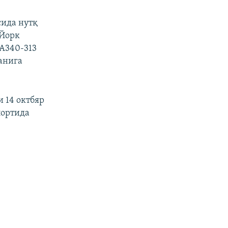
ида нутқ
 Йорк
A340-313
анига
 14 октбяр
портида