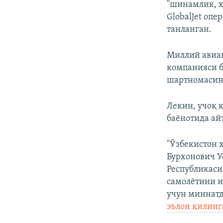
"шинамлик, х
GlobalJet оп
танланган.
Миллий авиако
компанияси б
шартномасин
Лекин, учоқ 
баёнотида ай
"Ўзбекистон 
Бурхонович У
Республикаси
самолётини и
учун миннатд
эълон қилинг