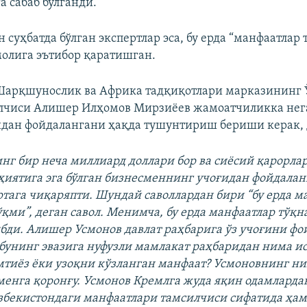
а сабаб бўлганди.
 суҳбатда бўлган экспертлар эса, бу ерда “манфаатлар
олига эътибор қаратишган.
Шарқшунослик ва Африка тадқиқотлари марказининг 
илчиси Алишер Илҳомов Мирзиёев жамоатчиликка нег
идан фойдалангани ҳақда тушунтириш бериши керак, 
нг бир неча миллиард доллари бор ва сиёсий қарорлар
ҳиятига эга бўлган бизнесменнинг учоғидан фойдалан
ртага чиқаряпти. Шундай саволлардан бири “бу ерда м
қми”, деган савол. Менимча, бу ерда манфаатлар тўқ
бди. Алишер Усмонов давлат раҳбарига ўз учоғини ф
у бунинг эвазига нуфузли мамлакат раҳбаридан нима и
тиёз ёки узоқни кўзланган манфаат? Усмоновнинг н
менга қоронғу. Усмонов Кремлга жуда яқин одамларда
збекистондаги манфаатлари тамсилчиси сифатида ҳа