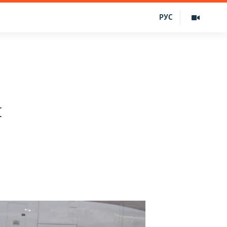
РУС
и