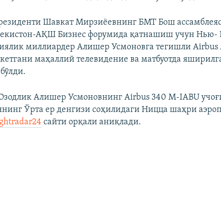
резиденти Шавкат Мирзиёевнинг БМТ Бош ассамблеяс
бекистон-АҚШ Бизнес форумида қатнашиш учун Нью-
иялик миллиардер Алишер Усмоновга тегишли Airbus 
 кетгани маҳаллий телевидение ва матбуотда яширилг
бўлди.
Озодлик Алишер Усмоновнинг Airbus 340 M-IABU учоғи
нинг Ўрта ер денгизи соҳилидаги Ницца шаҳри аэро
ightradar24
сайти орқали аниқлади.