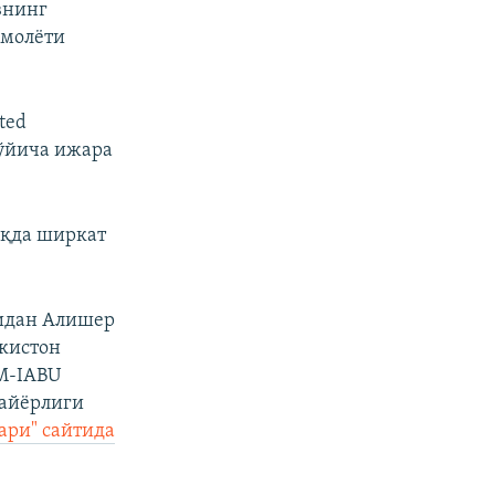
внинг
амолёти
ted
бўйича ижара
ақда ширкат
мидан Алишер
кистон
M-IABU
тайёрлиги
ари" сайтида