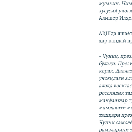
мумкин. Нима
хусусий учоғ
Алишер Илҳо
АҚШда яшаётг
ҳар қандай п
- Чунки, пре
бўлади. През
керак. Давла
учоғидаги ал
алоқа восита
россиялик та
манфаатлар т
мамлакати ма
ташқари през
Чунки самолё
рамзларини т