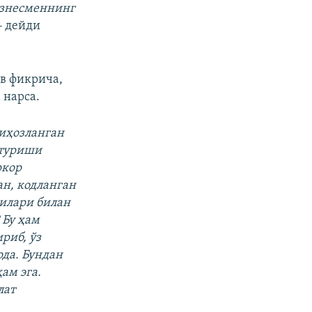
изнесменнинг
-
дейди
в фикрича,
 нарса.
жиҳозланган
 туриши
ркор
ан, кодланган
чилари билан
 Бу ҳам
риб, ўз
да. Бундан
ам эга.
лат