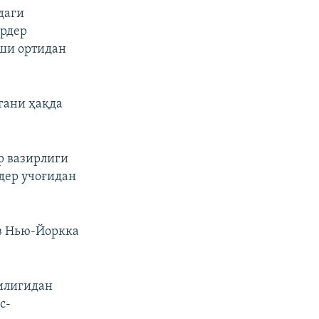
даги
ардер
ши ортидан
гани ҳақда
р вазирлиги
дер учоғидан
ев Нью-Йоркка
илигидан
с-