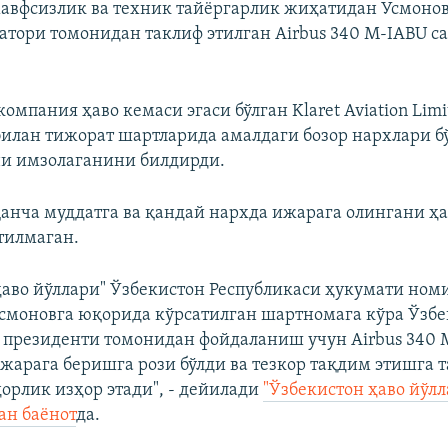
авфсизлик ва техник тайёргарлик жиҳатидан Усмоно
ератори томонидан таклиф этилган Airbus 340 M-IABU с
мпания ҳаво кемаси эгаси бўлган Klaret Aviation Limi
илан тижорат шартларида амалдаги бозор нархлари 
и имзолаганини билдирди.
қанча муддатга ва қандай нархда ижарага олингани ҳ
тилмаган.
ҳаво йўллари" Ўзбекистон Республикаси ҳукумати но
смоновга юқорида кўрсатилган шартномага кўра Ўзбе
 президенти томонидан фойдаланиш учун Airbus 340 
жарага беришга рози бўлди ва тезкор тақдим этишга 
орлик изҳор этади", - дейилади
"Ўзбекистон ҳаво йўлл
ан баёнот
да.