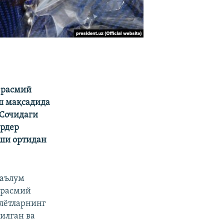
 расмий
ш мақсадида
 Сочидаги
ардер
ши ортидан
аълум
 расмий
олётларнинг
илган ва