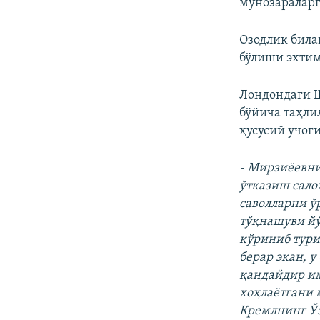
мунозараларг
Озодлик билан
бўлиши эхтим
Лондондаги 
бўйича таҳл
ҳусусий учоғ
- Мирзиёевни
ўтказиш сало
саволларни ў
тўқнашуви йў
кўриниб тури
берар экан, 
қандайдир им
хоҳлаётгани 
Кремлнинг Ў