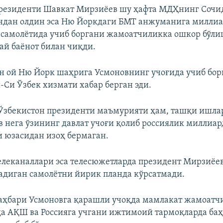
президенти Шавкат Мирзиёев шу ҳафта МДҲнинг Сочи
ндан олдин эса Ню Йоркдаги БМТ анжуманига милли
самолётида учиб боргани жамоатчиликка ошкор бўли
й баёнот билан чиқди.
н ой Ню Йорк шаҳрига Усмоновнинг учоғида учиб бор
и-Си Ўзбек хизмати хабар берган эди.
Ўзбекистон президенти маъмурияти ҳам, ташқи ишла
 нега ўзининг давлат учоғи қолиб россиялик миллиар
 юзасидан изоҳ бермаган.
елеканаллари эса телесюжетларда президент Мирзиё
тадиган самолётни йирик планда кўрсатмади.
аҳбари Усмоновга қарашли учоқда мамлакат жамоатч
а АҚШ ва Россияга учгани ижтимоий тармоқларда баҳ