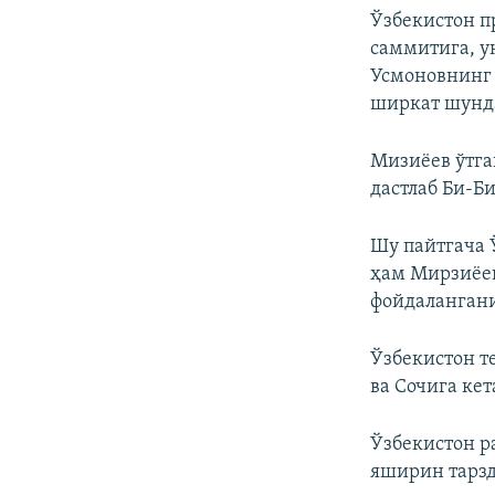
Ўзбекистон 
саммитига, у
Усмоновнинг 
ширкат шунда
Мизиёев ўтга
дастлаб Би-Б
Шу пайтгача 
ҳам Мирзиёев
фойдалангани
Ўзбекистон т
ва Сочига ке
Ўзбекистон р
яширин тарзд