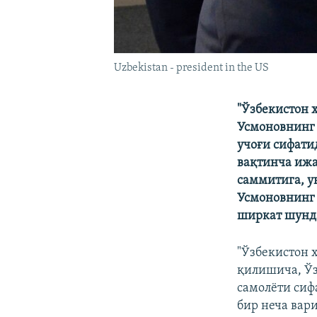
Uzbekistan - president in the US
"Ўзбекистон 
Усмоновнинг 
учоғи сифати
вақтинча иж
саммитига, у
Усмоновнинг 
ширкат шунда
"Ўзбекистон 
қилишича, Ў
самолёти сиф
бир неча вар