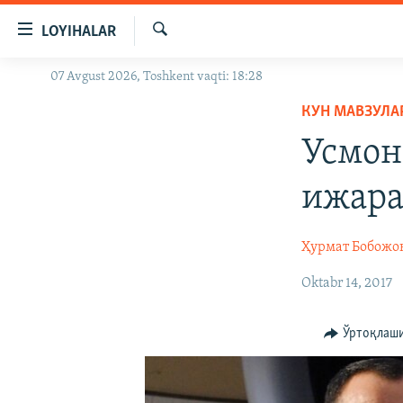
Линклар
LOYIHALAR
Бош
мавзуларга
Излаш
07 Avgust 2026, Toshkent vaqti: 18:28
OZODLIK SURISHTIRUVLARI
ўтинг
Асосий
КУН МАВЗУЛА
OZODVIDEO
навигацияга
Усмон
OZODARXIV
ўтинг
Қидиришга
ижара
ўтинг
Ҳурмат Бобожо
Oktabr 14, 2017
Ўртоқлаш