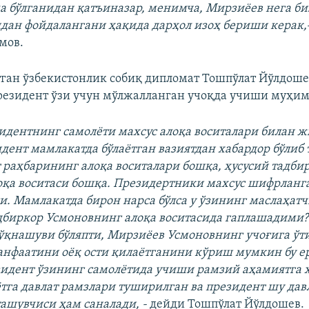
 бўлганидан қатъиназар, менимча, Мирзиёев нега б
идан фойдалангани ҳақида дарҳол изоҳ бериши керак,
мов.
ан ўзбекистонлик собиқ дипломат Тошпўлат Йўлдоше
резидент ўзи учун мўлжалланган учоқда учиши муҳим
зидентнинг самолёти махсус алоқа воcиталари билан 
идент мамлакатда бўлаётган вазиятдан хабардор бўлиб
т раҳбарининг алоқа воситалари бошқа, ҳусусий тадби
оқа воситаси бошқа. Президертники махсус шифрланг
си. Мамлакатда бирон нарса бўлса у ўзининг маслаҳат
дбиркор Усмоновнинг алоқа воситасида гаплашадими?
ўқнашуви бўляпти, Мирзиёев Усмоновнинг учоғига ўти
нфаатини оёқ ости қилаётганини кўриш мумкин бу ер
идент ўзининг самолётида учиши рамзий аҳамиятга ҳ
тга давлат рамзлари туширилган ва президент шу дав
ашувчиси ҳам саналади, -
дейди Тошпўлат Йўлдошев.