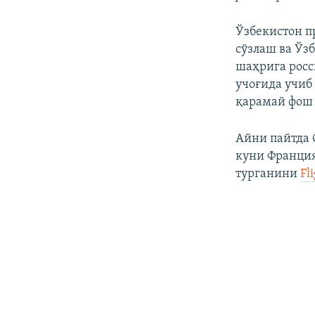
Ўзбекистон п
сўзлаш ва Ўз
шаҳрига росс
учоғида учиб
қарамай фош 
Айни пайтда 
куни Франция
турганини ​
Fl