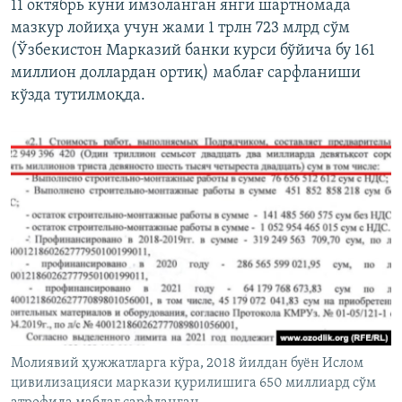
11 октябрь куни имзоланган янги шартномада
мазкур лойиҳа учун жами 1 трлн 723 млрд сўм
(Ўзбекистон Марказий банки курси бўйича бу 161
миллион доллардан ортиқ) маблағ сарфланиши
кўзда тутилмоқда.
Молиявий ҳужжатларга кўра, 2018 йилдан буён Ислом
цивилизацияси маркази қурилишига 650 миллиард сўм