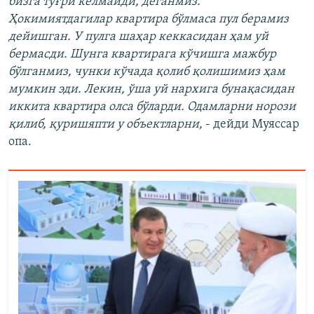
бизга тўғри келмайди, деганмиз.
Ҳокимиятдагилар квартира бўлмаса пул берамиз
дейишган. У пулга шаҳар кеккасидан ҳам уй
бермасди. Шунга квартирага кўчишга мажбур
бўлганмиз, чунки кўчада қолиб қолишимиз ҳам
мумкин эди. Лекин, ўша уй нархига бунақасидан
иккита квартира олса бўларди. Одамларни норози
қилиб, қуришяпти у объектларни,
- дейди Муяссар
опа.