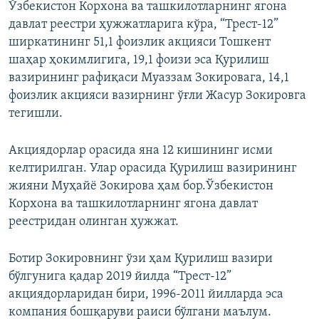
Ўзбекистон Корхона ва ташкилотларнинг ягона
давлат реестри ҳужжатларига кўра, “Трест-12”
ширкатининг 51,1 фоизлик акцияси Тошкент
шаҳар ҳокимлигига, 19,1 фоизи эса Қурилиш
вазирининг рафиқаси Муаззам Зокировага, 14,1
фоизлик акцияси вазирнинг ўғли Жасур Зокировга
тегишли.
Акциядорлар орасида яна 12 кишининг исми
келтирилган. Улар орасида Қурилиш вазирининг
жияни Муҳайё Зокирова ҳам бор.Ўзбекистон
Корхона ва ташкилотларнинг ягона давлат
реестридан олинган ҳужжат.
Ботир Зокировнинг ўзи ҳам Қурилиш вазири
бўлгунига қадар 2019 йилда “Трест-12”
акциядорларидан бири, 1996-2011 йилларда эса
компания бошқаруви раиси бўлгани маълум.