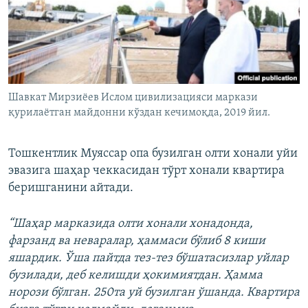
Шавкат Мирзиёев Ислом цивилизацияси маркази
қурилаётган майдонни кўздан кечимоқда, 2019 йил.
Тошкентлик Муяссар опа бузилган олти хонали уйи
эвазига шаҳар чеккасидан тўрт хонали квартира
беришганини айтади.
“Шаҳар марказида олти хонали хонадонда,
фарзанд ва неваралар, ҳаммаси бўлиб 8 киши
яшардик. Ўша пайтда тез-тез бўшатасизлар уйлар
бузилади, деб келишди ҳокимиятдан. Ҳамма
норози бўлган. 250та уй бузилган ўшанда. Квартира