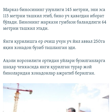
Марказ биносининг узунлиги 145 метрни, эни эса
115 метрни ташкил этиб, бино уч қаватдан иборат
бўлади. Бинонинг маркази гумбази баландлиги 64
метрни ташкил этади.
Янги қурилишга ер очиш учун уч йил аввал 250га
яқин хонадон бузиб ташланган эди.
Аҳоли норозилиги ортидан уйлари бузилганларга
шаҳар чеккасида янги қурилган турар жой
биноларидан хонадонлар ажратиб берилган.