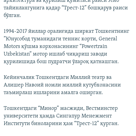
архитектура ва қурилиш қўмитаси раиси этиб
тайинлангунига қадар “Трест-12” бошқарув раиси
бўлган.
1994-2017 йиллар оралиғида ширкат Тошкентнинг
”Юнусобод туманидаги теннис корти, General
Motors қўшма корхонасининг “Powertrain
Uzbekistan” мотор ишлаб чиқариш заводи
қурилишида бош пудратчи ўлароқ қатнашган.
Кейинчалик Тошкентдаги Миллий театр ва
Алишер Навоий номли миллий кутубхонасини
таъмирлаш ишларини амалга оширган.
Тошкентдаги “Минор” масжиди, Вестминстер
университети ҳамда Сингапур Менежмент
Институти биноларини ҳам “Трест-12” қурган.