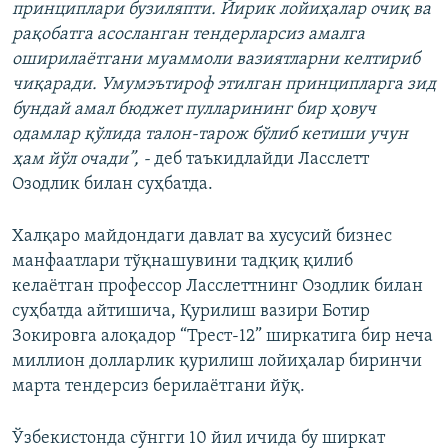
принциплари бузиляпти. Йирик лойиҳалар очиқ ва
рақобатга асосланган тендерларсиз амалга
оширилаётгани муаммоли вазиятларни келтириб
чиқаради. Умумэътироф этилган принципларга зид
бундай амал бюджет пулларининг бир ҳовуч
одамлар қўлида талон-тарож бўлиб кетиши учун
ҳам йўл очади”, -
деб таъкидлайди Ласслетт
Озодлик билан суҳбатда.
Халқаро майдондаги давлат ва хусусий бизнес
манфаатлари тўқнашувини тадқиқ қилиб
келаëтган профессор Ласслеттнинг Озодлик билан
суҳбатда айтишича, Қурилиш вазири Ботир
Зокировга алоқадор “Трест-12” ширкатига бир неча
миллион долларлик қурилиш лойиҳалар биринчи
марта тендерсиз берилаётгани йўқ.
Ўзбекистонда сўнгги 10 йил ичида бу ширкат