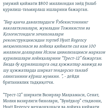
умумий қиймати $800 миллиондан зиёд ўнлаб
қурилиш-таъмирлаш ишларини бажарган.
“Бир қанча давлатлардаги Ўзбекистоннинг
ваколатхоналари, жумладан Тожикистон ва
Қозоғистондаги элчихоналари
реконструкциясидан тортиб Hyatt Regency
меҳмонхонаси ва лойиҳа қиймати сал кам 100
миллион долларлик Ислом цивилизацияси маркази
қурилишлари лойиҳаларини “Трест-12” бажарган.
Бизда бу қурилишларга оид ҳужжатлар мавжуд ва
шу ҳужжатларда ширкат тендерсиз танлаб
олинганини кўриш мумкин. ”,
- дейди
британиялик тадқиқотчи.
“Трест-12” ширкати Вазирлар Маҳкамаси, Сенат,
Молия вазирлиги бинолари, “Бунёдкор” стадиони,
Hyatt Regency меҳмонхонаси ва лойиҳа қиймати