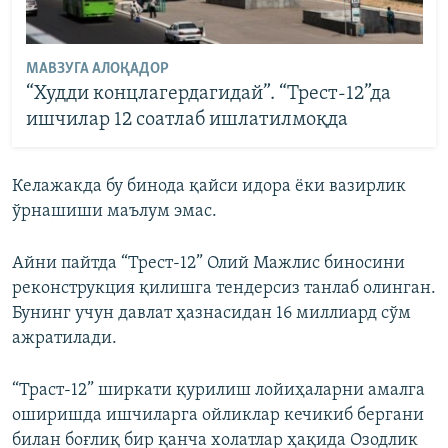
МАВЗУГА АЛОҚАДОР
“Худди концлагердагидай”. “Трест-12”да
ишчилар 12 соатлаб ишлатилмоқда
Келажакда бу бинода қайси идора ёки вазирлик
ўрнашиши маълум эмас.
Айни пайтда “Трест-12” Олий Мажлис биносини
реконструкция қилишга тендерсиз танлаб олинган.
Бунинг учун давлат ҳазнасидан 16 миллиард сўм
ажратилади.
“Траст-12” ширкати қурилиш лойиҳаларни амалга
оширишда ишчиларга ойликлар кечикиб бергани
билан боғлиқ бир қанча холатлар ҳақида Озодлик