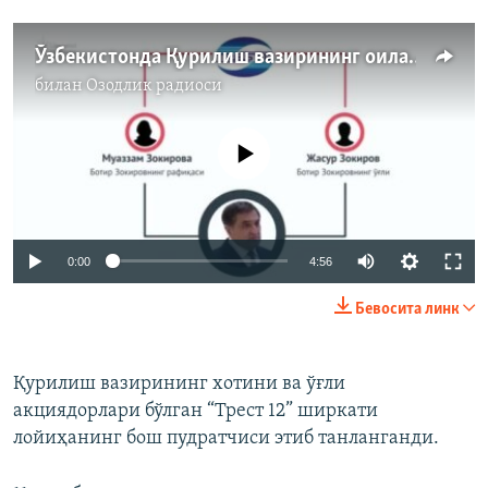
Ўзбекистонда Қурилиш вазирининг оиласи қарийб ярим триллион сўмлик давлат лойиҳасини қўлга киритди
билан
Озодлик радиоси
Айни дамда медиа-манба мавжуд эмас
Auto
0:00
4:56
240p
Бевосита линк
360p
Auto
240p
360p
480p
480p
Қурилиш вазирининг хотини ва ўғли
акциядорлари бўлган “Трест 12” ширкати
720p
720p
1080p
лойиҳанинг бош пудратчиси этиб танланганди.
1080p