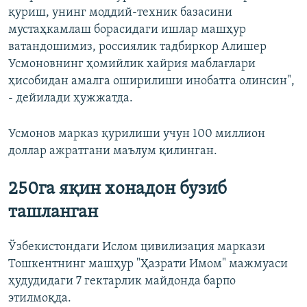
қуриш, унинг моддий-техник базасини
мустаҳкамлаш борасидаги ишлар машҳур
ватандошимиз, россиялик тадбиркор Алишер
Усмоновнинг ҳомийлик хайрия маблағлари
ҳисобидан амалга оширилиши инобатга олинсин",
- дейилади ҳужжатда.
Усмонов марказ қурилиши учун 100 миллион
доллар ажратгани маълум қилинган.
250га яқин хонадон бузиб
ташланган
Ўзбекистондаги Ислом цивилизация маркази
Тошкентнинг машҳур "Ҳазрати Имом" мажмуаси
ҳудудидаги 7 гектарлик майдонда барпо
этилмоқда.