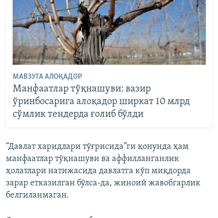
МАВЗУГА АЛОҚАДОР
Манфаатлар тўқнашуви: вазир
ўринбосарига алоқадор ширкат 10 млрд
сўмлик тендерда ғолиб бўлди
“Давлат харидлари тўғрисида”ги қонунда ҳам
манфаатлар тўқнашуви ва аффилланганлик
ҳолатлари натижасида давлатга кўп миқдорда
зарар етказилган бўлса-да, жиноий жавобгарлик
белгиланмаган.