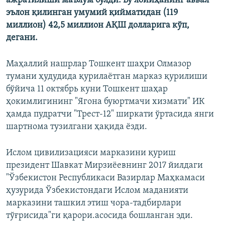
ажратилиши маълум бўлди. Бу лойиҳанинг аввал
эълон қилинган умумий қийматидан (119
миллион) 42,5 миллион АҚШ долларига кўп,
дегани.
Маҳаллий нашрлар Тошкент шаҳри Олмазор
тумани ҳудудида қурилаётган марказ қурилиши
бўйича 11 октябрь куни Тошкент шаҳар
ҳокимлигининг "Ягона буюртмачи хизмати" ИК
ҳамда пудратчи "Трест-12" ширкати ўртасида янги
шартнома тузилгани ҳақида ёзди.
Ислом цивилизацияси марказини қуриш
президент Шавкат Мирзиёевнинг 2017 йилдаги
"Ўзбекистон Республикаси Вазирлар Маҳкамаси
ҳузурида Ўзбекистондаги Ислом маданияти
марказини ташкил этиш чора-тадбирлари
тўғрисида"ги қарори.асосида бошланган эди.