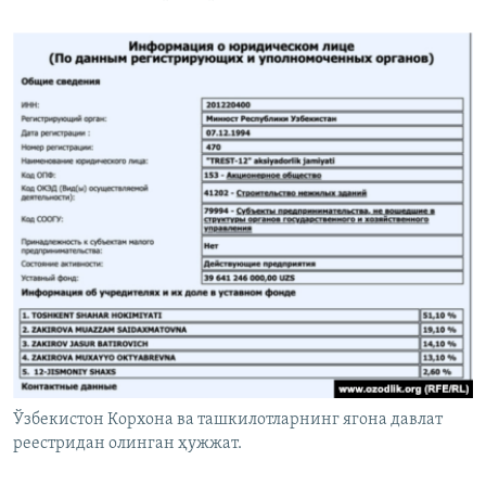
Ўзбекистон Корхона ва ташкилотларнинг ягона давлат
реестридан олинган ҳужжат.