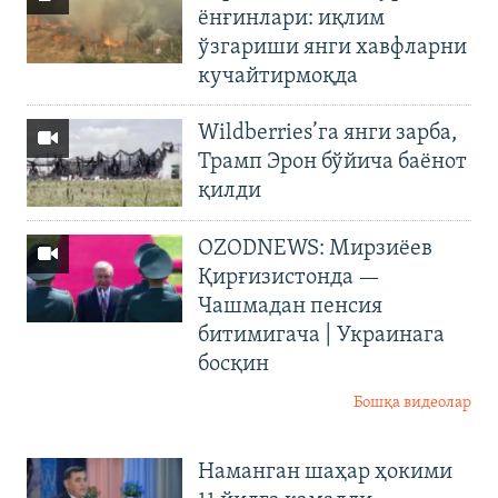
ёнғинлари: иқлим
ўзгариши янги хавфларни
кучайтирмоқда
Wildberries’га янги зарба,
Трамп Эрон бўйича баёнот
қилди
OZODNEWS: Мирзиёев
Қирғизистонда —
Чашмадан пенсия
битимигача | Украинага
босқин
Бошқа видеолар
Наманган шаҳар ҳокими