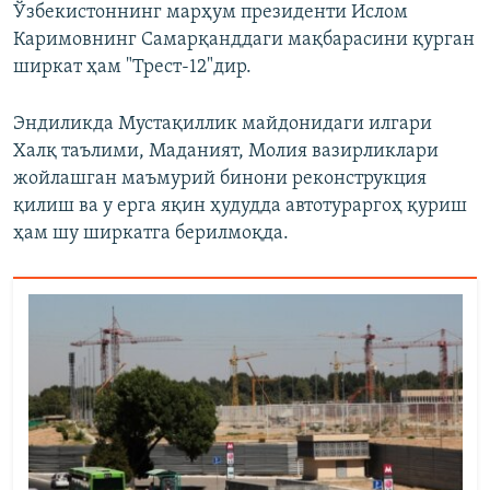
Ўзбекистоннинг марҳум президенти Ислом
Каримовнинг Самарқанддаги мақбарасини қурган
ширкат ҳам "Трест-12"дир.
Эндиликда Мустақиллик майдонидаги илгари
Халқ таълими, Маданият, Молия вазирликлари
жойлашган маъмурий бинони реконструкция
қилиш ва у ерга яқин ҳудудда автотураргоҳ қуриш
ҳам шу ширкатга берилмоқда.