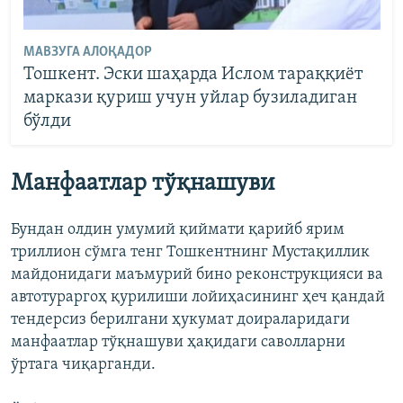
МАВЗУГА АЛОҚАДОР
Тошкент. Эски шаҳарда Ислом тараққиёт
маркази қуриш учун уйлар бузиладиган
бўлди
Манфаатлар тўқнашуви
Бундан олдин умумий қиймати қарийб ярим
триллион сўмга тенг Тошкентнинг Мустақиллик
майдонидаги маъмурий бино реконструкцияси ва
автотураргоҳ қурилиши лойиҳасининг ҳеч қандай
тендерсиз берилгани ҳукумат доираларидаги
манфаатлар тўқнашуви ҳақидаги саволларни
ўртага чиқарганди.