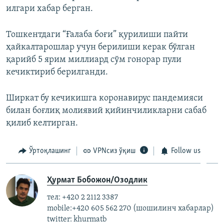
илгари хабар берган.
Тошкентдаги “Ғалаба боғи” қурилиши пайти
ҳайкалтарошлар учун берилиши керак бўлган
қарийб 5 ярим миллиард сўм гонорар пули
кечиктириб берилганди.
Ширкат бу кечикишга коронавирус пандемияси
билан боғлиқ молиявий қийинчиликларни сабаб
қилиб келтирган.
Ўртоқлашинг
VPNсиз ўқиш
Follow us
Ҳурмат Бобожон/Озодлик
тел: +420 2 2112 3387
mobile:+420 605 562 270 (шошилинч хабарлар)
twitter: khurmatb