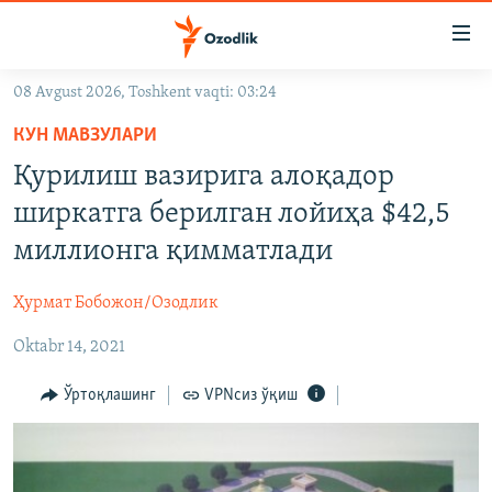
Линклар
Бош
мавзуларга
08 Avgust 2026, Toshkent vaqti: 03:24
ўтинг
OZODLIK SURISHTIRUVLARI
Асосий
КУН МАВЗУЛАРИ
OZODVIDEO
навигацияга
Қурилиш вазирига алоқадор
ўтинг
OZODARXIV
ширкатга берилган лойиҳа $42,5
Қидиришга
ўтинг
миллионга қимматлади
На русском
Ҳурмат Бобожон/Озодлик
ИЖТИМОИЙ ТАРМОҚЛАР
Oktabr 14, 2021
Ўртоқлашинг
VPNсиз ўқиш
Озодлик бошқа тилларда