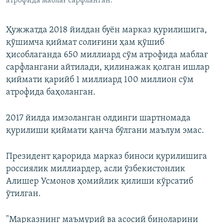
атрофида маблағ сарфланган.
Ҳужжатда 2018 йилдан буён марказ қурилишига,
қўшимча қиймат солиғини ҳам қўшиб
ҳисоблаганда 650 миллиард сўм атрофида маблағ
сарфлангани айтилади, қилинажак қолган ишлар
қиймати қарийб 1 миллиард 100 миллион сўм
атрофида баҳоланган.
2017 йилда имзоланган олдинги шартномада
қурилиши қиймати қанча бўлгани маълум эмас.
Президент қарорида марказ биноси қурилишига
россиялик миллиардер, асли ўзбекистонлик
Алишер Усмонов ҳомийлик қилиши кўрсатиб
ўтилган.
"Марказнинг маъмурий ва асосий биноларини