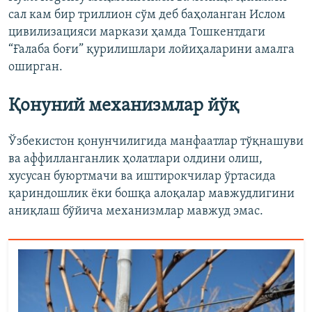
сал кам бир триллион сўм деб баҳоланган Ислом
цивилизацияси маркази ҳамда Тошкентдаги
“Ғалаба боғи” қурилишлари лойиҳаларини амалга
оширган.
Қонуний механизмлар йўқ
Ўзбекистон қонунчилигида манфаатлар тўқнашуви
ва аффилланганлик ҳолатлари олдини олиш,
хусусан буюртмачи ва иштирокчилар ўртасида
қариндошлик ёки бошқа алоқалар мавжудлигини
аниқлаш бўйича механизмлар мавжуд эмас.