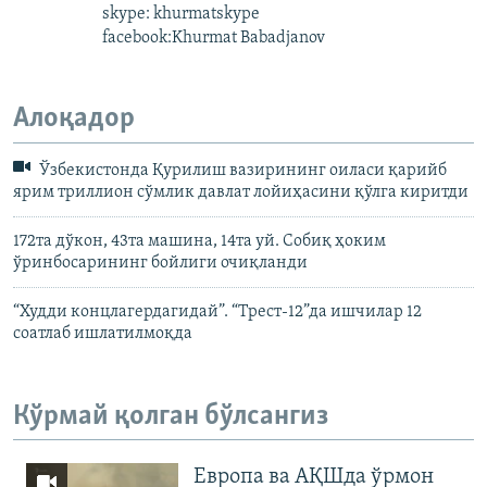
skype: khurmatskype
facebook:Khurmat Babadjanov
Алоқадор
Ўзбекистонда Қурилиш вазирининг оиласи қарийб
ярим триллион сўмлик давлат лойиҳасини қўлга киритди
172та дўкон, 43та машина, 14та уй. Собиқ ҳоким
ўринбосарининг бойлиги очиқланди
“Худди концлагердагидай”. “Трест-12”да ишчилар 12
соатлаб ишлатилмоқда
Кўрмай қолган бўлсангиз
Европа ва АҚШда ўрмон