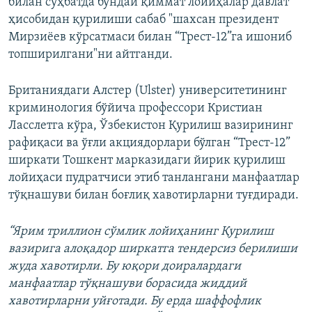
билан суҳбатда бундай қиммат лойиҳалар давлат
ҳисобидан қурилиши сабаб "шахсан президент
Мирзиёев кўрсатмаси билан “Трест-12”га ишониб
топширилгани"ни айтганди.
Британиядаги Алстер (Ulster) университетининг
криминология бўйича профессори Кристиан
Ласслетга кўра, Ўзбекистон Қурилиш вазирининг
рафиқаси ва ўғли акциядорлари бўлган “Трест-12”
ширкати Тошкент марказидаги йирик қурилиш
лойиҳаси пудратчиси этиб танлангани манфаатлар
тўқнашуви билан боғлиқ хавотирларни туғдиради.
“Ярим триллион сўмлик лойиҳанинг Қурилиш
вазирига алоқадор ширкатга тендерсиз берилиши
жуда хавотирли.
Бу юқори доиралардаги
манфаатлар тўқнашуви борасида жиддий
хавотирларни уйғотади. Бу ерда шаффофлик