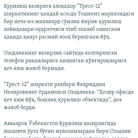
Қурилиш вазирига алоқадор “Трест-12”
ширкатининг қандай асосда Тошкент марказидаги
бир неча юз миллиард сўмлик йирик қурилиш
лойиҳалари пудратчиси этиб танлаб олингани
ҳақида ҳануз расмий изоҳ берилгани йўқ.
Озодликнинг вазирлик сайтида келтирилган
телефон рақамларига қилинган қўнғироқларига
ҳеч ким жавоб бермади.
“Трест-12” ширкати раҳбари Фаҳриддин
Назировнинг ёрдамчиси Озодликка: “Ҳозир офисда
ҳеч ким йўқ, бошлиқ қурилиш объектида”, дея
жавоб берди.
Аввалроқ Ўзбекистон Қурилиш вазирлигида
ишловчи ўрта бўғин мулозимлардан бири Озодлик