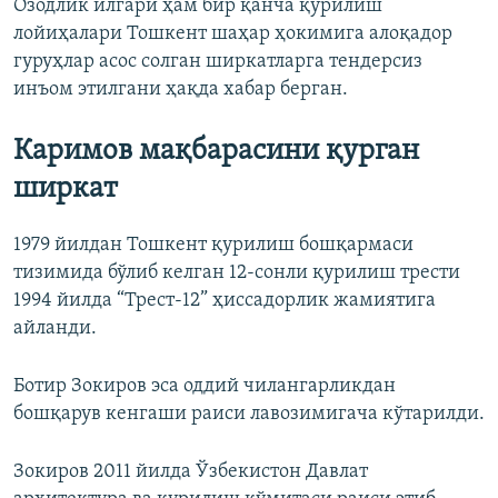
Озодлик илгари ҳам бир қанча қурилиш
лойиҳалари Тошкент шаҳар ҳокимига алоқадор
гуруҳлар асос солган ширкатларга тендерсиз
инъом этилгани ҳақда хабар берган.
Каримов мақбарасини қурган
ширкат
1979 йилдан Тошкент қурилиш бошқармаси
тизимида бўлиб келган 12-сонли қурилиш трести
1994 йилда “Трест-12” ҳиссадорлик жамиятига
айланди.
Ботир Зокиров эса оддий чилангарликдан
бошқарув кенгаши раиси лавозимигача кўтарилди.
Зокиров 2011 йилда Ўзбекистон Давлат