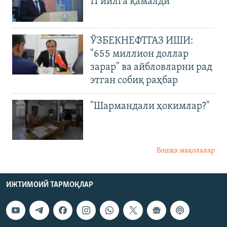
11 йилга қамалди
ЎЗБЕКНЕФТГАЗ ИШИ:
"655 миллион доллар
зарар" ва айбловларни рад
этган собиқ раҳбар
"Шармандали ҳокимлар?"
Бошқа мақолалар
ИЖТИМОИЙ ТАРМОҚЛАР