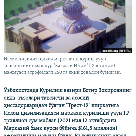
Ислом цивилизацияси марказини қуриш учун
Тошкентнинг машҳур "Ҳазрати Имом" ( Хастимом)
мажмуаси атрофидаги 250 га яқин хонадон бузилган.
Ўзбекистонда Қурилиш вазири Ботир Зокировнинг
оила-аъзолари таъсисчи ва асосий
ҳиссадорларидан бўлган "Трест-12" ширкатига
Ислом цивилизацияси маркази қурилиши учун 1,7
триллион сўм маблағ
(2021 йил 12 октябрдаги
Марказий банк курси бўйича $161,5 миллион)