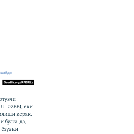
артувчи
и U+02BB), ёки
анилиши керак.
 бўлса-да,
н ёзувни