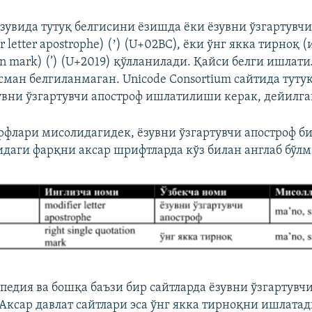
ёзувида тутуқ белгисини ёзишда ёки ёзувни ўзгартувчи
r letter apostrophe) (ʼ) (U+02BC), ёки ўнг якка тирноқ (и
ion mark) (’) (U+2019) қўлланилади. Қайси белги ишла
сман белгиланмаган. Unicode Consortium сайтида туту
увни ўзгартувчи апостроф ишлатилиши керак, дейилга
арфлари мисолидагидек, ёзувни ўзгартувчи апостроф би
идаги фарқни аксар шрифтларда кўз билан англаб бўл
педия ва бошқа баъзи бир сайтларда ёзувни ўзгартувч
Аксар давлат сайтлари эса ўнг якка тирноқни ишлатад