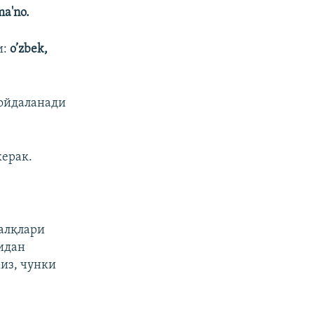
ma'no.
и:
o’zbek,
фойдаланади
ерак.
халқлари
гидан
из, чунки