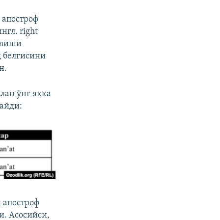
 апостроф
нгл. right
тилиши
қ белгисини
н.
лан ўнг якка
майди:
и апостроф
и. Асосийси,