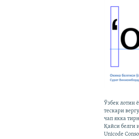
Ўзбек лотин 
тескари вергу
чап якка тирн
Қайси белги 
Unicode Conso