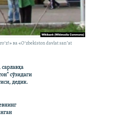
z!» ва «Oʻzbekiston davlat sanʼat
, сарлавҳа
тон" сўзидаги
гиси, дедик.
евнинг
анган