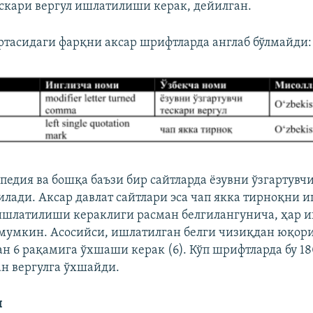
ескари вергул ишлатилиши керак, дейилган.
ўртасидаги фарқни аксар шрифтларда англаб бўлмайди:
педия ва бошқа баъзи бир сайтларда ёзувни ўзгартувч
илади. Аксар давлат сайтлари эса чап якка тирноқни 
ишлатилиши кераклиги расман белгилангунича, ҳар и
умкин. Асосийси, ишлатилган белги чизиқдан юқори
ан 6 рақамига ўхшаши керак (6). Кўп шрифтларда бу 18
н вергулга ўхшайди.
и