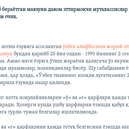
 бераётган мавзуни давом эттирмоқчи мутахассислар
м очиқ.
 лотин ёзувига асосланган
ўзбек алифбосини жорий э
 қонун
бундан қарийб 25 йил олдин - 1993 йилнинг 2 се
ан. Аммо янги ёзувга ўтиш жараёни ҳалигача ўз якуни
увда муаммолар, ноаниқликлар бисёр. Шу сабабданми 
рми, ҳар ҳолда, «Ўзбек тилининг изоҳли луғати»нинг 
ирилл ёзувида нашр қилинди.
энг катта ноқулайликларни «ў» ва «ғ» ҳарфлари ҳамда 
аради. Ҳозирги кунда ушбу ҳарфларни ёзишда қабул 
ига турли-туман белгилар ишлатилмоқда.
 ва «ғ» ҳарфларини ҳамда тутуқ белгисини ёзишда ин