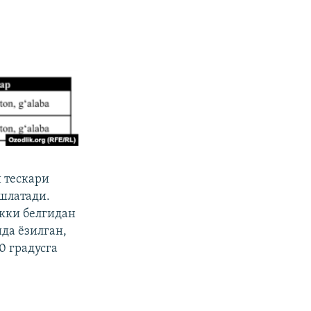
и тескари
ишлатади.
кки белгидан
да ёзилган,
0 градусга