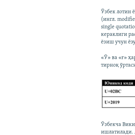
Ўзбек лотин 
(ингл. modifie
single quotat
кераклиги ра
ёзиш учун ёз
«Ў» ва «ғ» ҳ
тирноқ ўртас
Ўзбекча Вики
ишлатилади. 