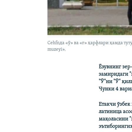
Cehfnда «ў» ва «ғ» ҳарфлари ҳамда туту
muzeyi».
Ёзувнинг зер-
замиридаги "
"Ў"ни "Ў" қил
Чунки 4 вариа
Етакчи ўзбек
латиница асо
мақоласини "
эътиборингиз