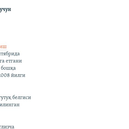
 учун
тиш
нтябрида
га етгани
ё бошқа
2008 йилги
тутуқ белгиси
қилинган
глизча