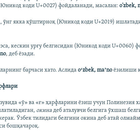
(Юникод коди U+0027) фойдаланади, масалан:
o'zbek, 
, ўнг якка қўштирноқ (Юникод коди U+2019) ишлатад
 эса, кескин урғу белгисидан (Юникод коди U+0060) 
`no
, деб ёзади.
уларнинг барчаси хато. Аслида
oʻzbek, maʼno
ёзилиши к
арфлари
ёзувида «ў» ва «ғ» ҳарфларини ёзиш учун Полинезия 
шлатиладиган,
окина
деб аталувчи белгига ўхшаш бел
ерак. Ўзбек тилидаги белгини окина деб атай олмайм
си бошқачароқ.