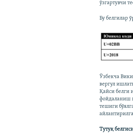
ўзгартувчи т
Бу белгилар 
Ўзбекча Вики
вергул ишлат
Қайси белги 
фойдаланиш м
тешиги бўялг
айлантирилга
Тутуқ белгис