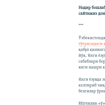
Нодир бошлаб
сайтимиз дои
***
Ўзбекистонда
тўғрисидаги
қабул қилинг
йўқ. Янги ёз
сабаблари бо
янги нашри к
Янги ёзувда 
келтириб чиқ
белгилар ўрн
Кўпчилик «ў»