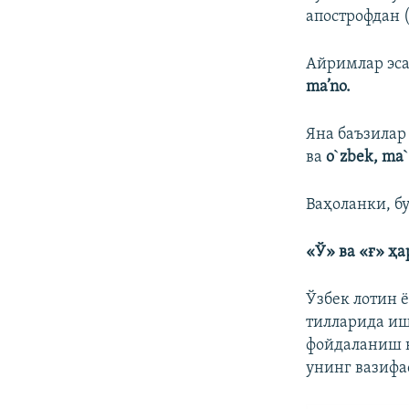
апострофдан 
Айримлар эса
ma’no.
Яна баъзилар
ва
o`zbek, ma
Ваҳоланки, б
«Ў» ва «ғ» ҳ
Ўзбек лотин 
тилларида и
фойдаланиш к
унинг вазифа