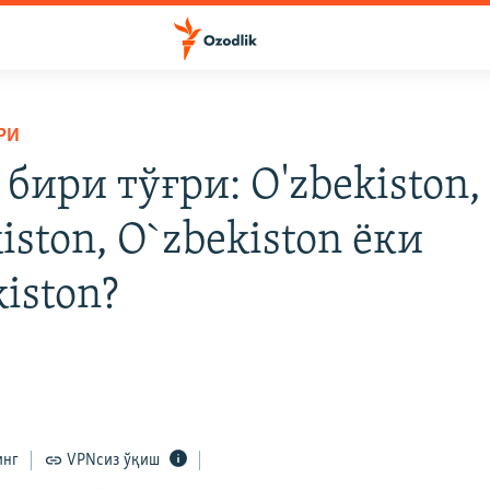
РИ
бири тўғри: O'zbekiston,
iston, O`zbekiston ёки
iston?
инг
VPNсиз ўқиш