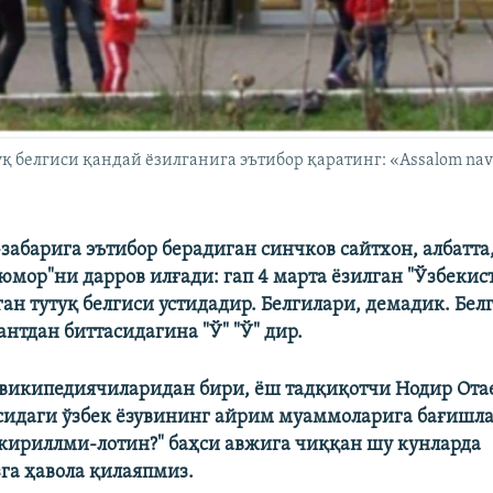
қ белгиси қандай ёзилганига эътибор қаратинг: «Assalom navroʻ
забарига эътибор берадиган синчков сайтхон, албатта
юмор"ни дарров илғади: гап 4 марта ёзилган "Ўзбекис
ган тутуқ белгиси устидадир. Белгилари, демадик. Бел
нтдан биттасидагина "Ў" "Ў" дир.
 википедиячиларидан бири, ёш тадқиқотчи Нодир Ота
сидаги ўзбек ёзувининг айрим муаммоларига бағишл
кириллми-лотин?" баҳси авжига чиққан шу кунларда
га ҳавола қилаяпмиз.