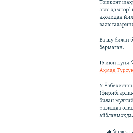
Тошкент шаҳр
авто ҳамкор"
аҳолидан йил
валюталарини
Ва шу билан 
бермаган.
15 июн куни 
Аҳмад Турсун
У Ўзбекистон
(фирибгарлик
билан мулкий
равишда олиш
айбланмоқда
Ўртоқлаш