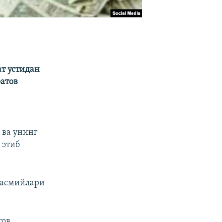
т устидан
атов
м
 ва унинг
 этиб
расмийлари
тов