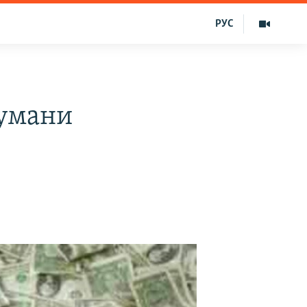
РУС
тумани