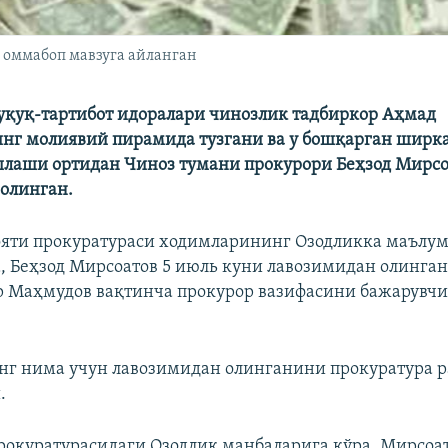
 оммабоп мавзуга айланган
уқуқ-тартибот идоралари чинозлик тадбиркор Аҳмад
нг молиявий пирамида тузгани ва у бошқарган ширка
лаши ортидан Чиноз тумани прокурори Беҳзод Мирсо
олинган.
яти прокуратураси ходимларининг Озодликка маълу
 Беҳзод Мирсоатов 5 июль куни лавозимидан олинган
 Маҳмудов вақтинча прокурор вазифасини бажарувчи
нг нима учун лавозимидан олинганини прокуратура 
.
рокуратурасидаги Озодлик манбаларига кўра, Мирсоа