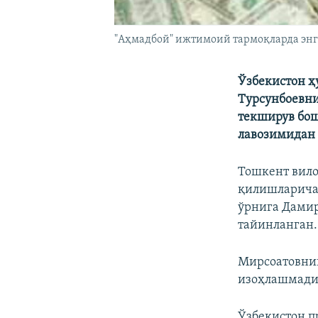
"Аҳмадбой" ижтимоий тармоқларда энг
Ўзбекистон ҳ
Турсунбоевни
текширув бош
лавозимидан 
Тошкент вило
қилишларича,
ўрнига Дамир
тайинланган.
Мирсоатовни
изоҳлашмади
Ўзбекистон п