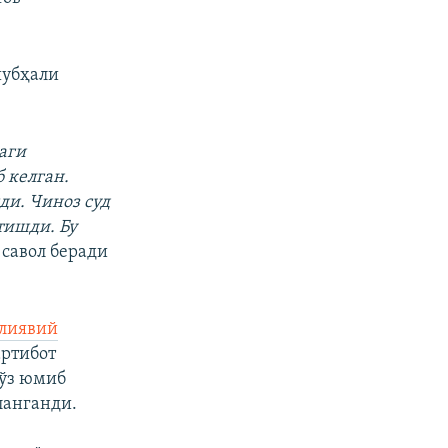
шубҳали
аги
 келган.
и. Чиноз суд
тишди. Бу
 савол беради
лиявий
артибот
кўз юмиб
ланганди.