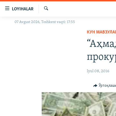
Линклар
LOYIHALAR
Бош
мавзуларга
Излаш
07 Avgust 2026, Toshkent vaqti: 17:55
OZODLIK SURISHTIRUVLARI
ўтинг
Асосий
КУН МАВЗУЛА
OZODVIDEO
навигацияга
“Аҳма
OZODARXIV
ўтинг
Қидиришга
проку
ўтинг
Iyul 08, 2016
Ўртоқлаш