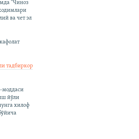
амда "Чиноз
 ходимлари
ий ва чет эл
 кафолат
ли тадбиркор
8-моддаси
иш йўли
нунга хилоф
бўйича