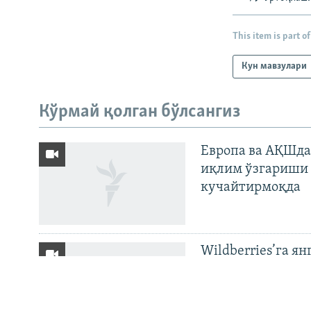
This item is part of
Кун мавзулари
На русском
Кўрмай қолган бўлсангиз
ИЖТИМОИЙ ТАРМОҚЛАР
Европа ва АҚШда
иқлим ўзгариши 
кучайтирмоқда
Озодлик бошқа тилларда
Wildberries’га ян
бўйича баёнот қ