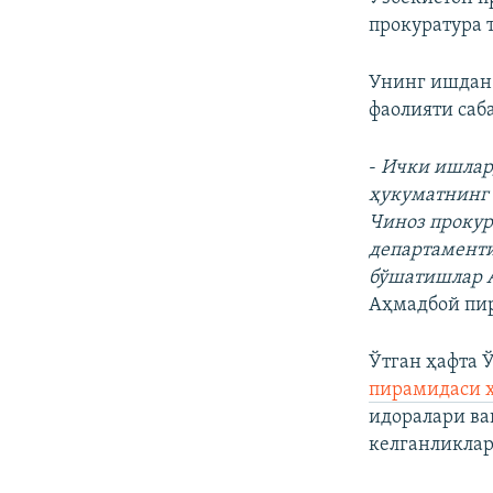
прокуратура 
Унинг ишдан
фаолияти саб
-
Ички ишлар,
ҳукуматнинг 
Чиноз прокур
департаменти
бўшатишлар А
Аҳмадбой пир
Ўтган ҳафта 
пирамидаси ҳ
идоралари ва
келганликлар