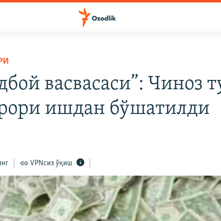
РИ
дбой васвасаси”: Чиноз 
рори ишдан бўшатилди
инг
VPNсиз ўқиш