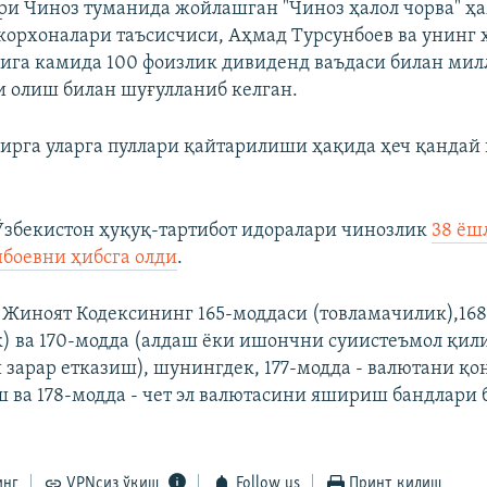
и Чиноз туманида жойлашган "Чиноз ҳалол чорва" ҳ
 корхоналари таъсисчиси, Аҳмад Турсунбоев ва унинг
ига камида 100 фоизлик дивиденд ваъдаси билан милл
 олиш билан шуғулланиб келган.
бирга уларга пуллари қайтарилиши ҳақида ҳеч қандай
Ўзбекистон ҳуқуқ-тартибот идоралари чинозлик
38 ёш
боевни ҳибсга олди
.
 Жиноят Кодексининг 165-моддаси (товламачилик),16
) ва 170-модда (алдаш ёки ишончни суиистеъмол қил
 зарар етказиш), шунингдек, 177-модда - валютани қо
 ва 178-модда - чет эл валютасини яшириш бандлари 
.
инг
VPNсиз ўқиш
Follow us
Принт қилиш