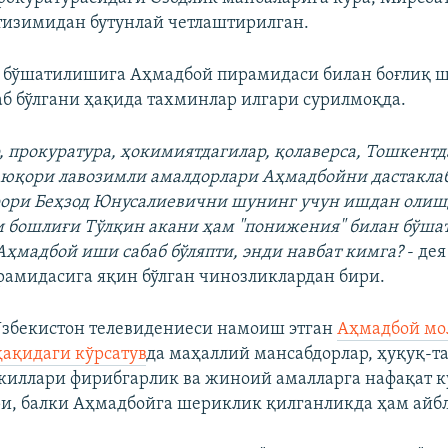
тизимидан бутунлай четлаштирилган.
 бўшатилишига Аҳмадбой пирамидаси билан боғлиқ 
аб бўлгани ҳақида тахминлар илгари сурилмоқда.
 прокуратура, ҳокимиятдагилар, қолаверса, Тошкентд
юқори лавозимли амалдорлари Аҳмадбойни дастаклаб
ори Беҳзод Юнусалиевични шунинг учун ишдан олишд
 бошлиғи Тўлқин акани ҳам "понижения" билан бўша
ҳмадбой иши сабаб бўляпти, энди навбат кимга?
- дея
амидасига яқин бўлган чинозликлардан бири.
Ўзбекистон телевидениеси намоиш этган
Аҳмадбой мо
ақидаги кўрсатув
да маҳаллий мансабдорлар, ҳуқуқ-т
киллари фирибгарлик ва жиноий амалларга нафақат 
и, балки Аҳмадбойга шериклик қилганликда ҳам айб