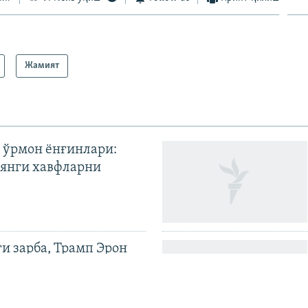
Жамият
 ўрмон ёнғинлари:
янги хавфларни
ги зарба, Трамп Эрон
илди