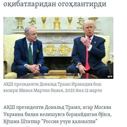
оқибатларидан огоҳлантирди
АҚШ президенти Дональд Трамп Ирландия бош
вазири Михол Мартин билан, 2025 йил 12 марти
АҚШ президенти Дональд Трамп, агар Москва
Украина билан келишувга бормайдиган бўлса,
Қўшма Штатлар “Россия учун ҳалокатли”