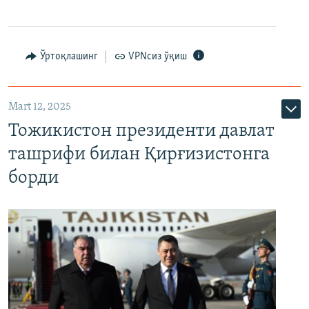
Ўртоқлашинг
VPNсиз ўқиш
Mart 12, 2025
Тожикистон президенти давлат
ташрифи билан Қирғизистонга
борди