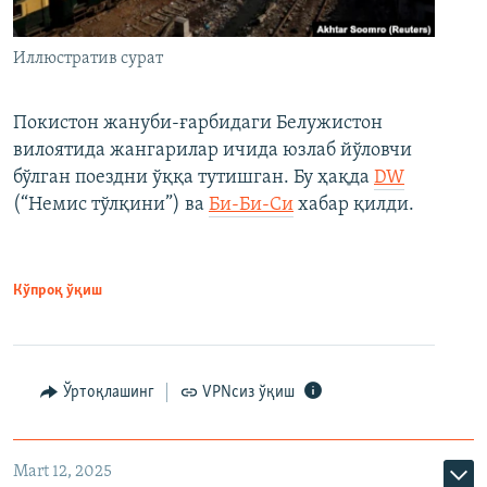
Иллюстратив сурат
Покистон жануби-ғарбидаги Белужистон
вилоятида жангарилар ичида юзлаб йўловчи
бўлган поездни ўққа тутишган. Бу ҳақда
DW
(“Немис тўлқини”) ва
Би-Би-Си
хабар қилди.
Кўпроқ ўқиш
Ўртоқлашинг
VPNсиз ўқиш
Mart 12, 2025