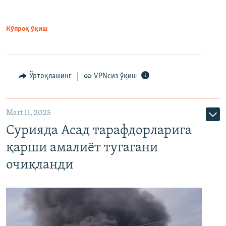
Кўпроқ ўқиш
Ўртоқлашинг
VPNсиз ўқиш
Mart 11, 2025
Сурияда Асад тарафдорларига
қарши амалиёт тугагани
очиқланди