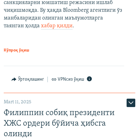
санкцияларни юмшатиш режасини ишлаб
чиқишмоқда. Бу ҳақда Bloomberg агентлиги ўз
манбаларидан олинган маълумотларга
таянган ҳолда
хабар қилди
.
Кўпроқ ўқиш
Ўртоқлашинг
VPNсиз ўқиш
Mart 11, 2025
Филиппин собиқ президенти
ХЖС ордери бўйича ҳибсга
олинди