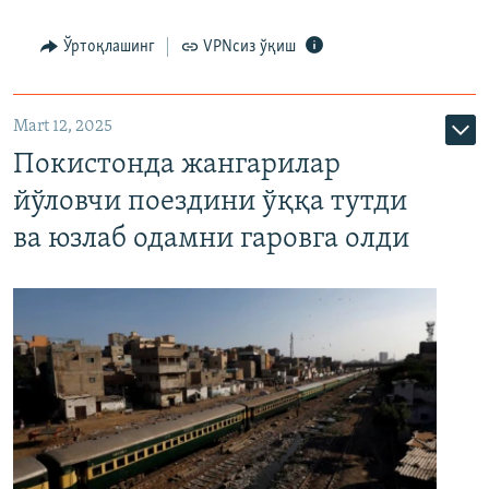
Ўртоқлашинг
VPNсиз ўқиш
Mart 12, 2025
Покистонда жангарилар
йўловчи поездини ўққа тутди
ва юзлаб одамни гаровга олди