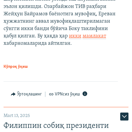
эълон қилишди. Озарбайжон ТИВ раҳбари
Жейҳун Байрамов баёнотига мувофиқ, Ереван
ҳужжатнинг аввал мувофиқлаштирилмаган
сўнгги икки банди бўйича Боку таклифини
қабул қилган. Бу ҳақда ҳар
икки
мамлакат
хабарномаларида айтилган.
Кўпроқ ўқиш
Ўртоқлашинг
VPNсиз ўқиш
Mart 13, 2025
Филиппин собиқ президенти