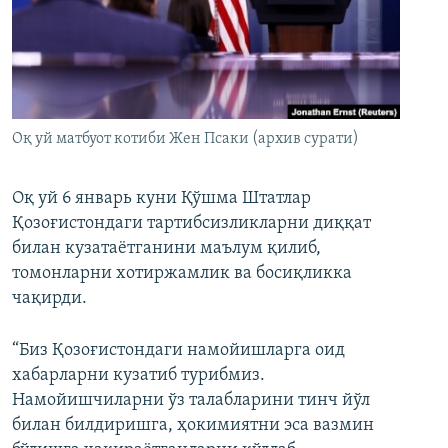
Оқ уй матбуот котиби Жен Псаки (архив сурати)
Оқ уй 6 январь куни Қўшма Штатлар
Қозоғистондаги тартибсизликларни диққат
билан кузатаётганини маълум қилиб,
томонларни хотиржамлик ва босиқликка
чақирди.
“Биз Қозоғистондаги намойишларга оид
хабарларни кузатиб турибмиз.
Намойишчиларни ўз талабларини тинч йўл
билан билдиришга, ҳокимиятни эса вазмин