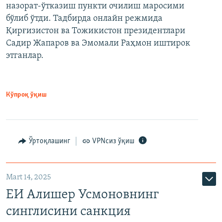
назорат-ўтказиш пункти очилиш маросими
бўлиб ўтди. Тадбирда онлайн режмида
Қирғизистон ва Тожикистон президентлари
Садир Жапаров ва Эмомали Раҳмон иштирок
этганлар.
Кўпроқ ўқиш
Ўртоқлашинг
VPNсиз ўқиш
Mart 14, 2025
ЕИ Алишер Усмоновнинг
синглисини санкция