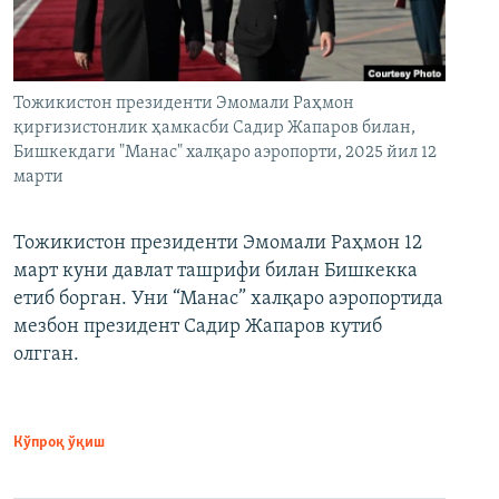
Тожикистон президенти Эмомали Раҳмон
қирғизистонлик ҳамкасби Садир Жапаров билан,
Бишкекдаги "Манас" халқаро аэропорти, 2025 йил 12
марти
Тожикистон президенти Эмомали Раҳмон 12
март куни давлат ташрифи билан Бишкекка
етиб борган. Уни “Манас” халқаро аэропортида
мезбон президент Садир Жапаров кутиб
олгган.
Кўпроқ ўқиш