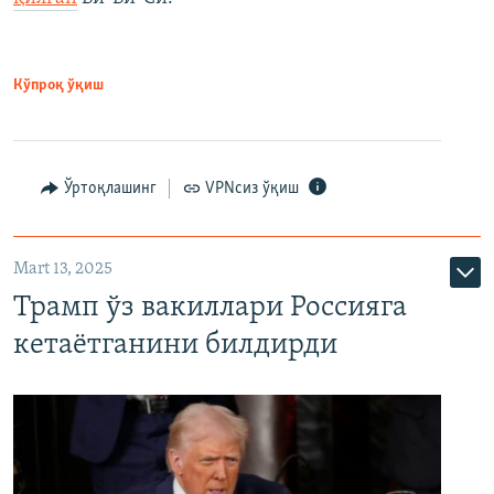
Кўпроқ ўқиш
Ўртоқлашинг
VPNсиз ўқиш
Mart 13, 2025
Трамп ўз вакиллари Россияга
кетаётганини билдирди