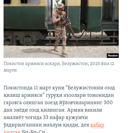
Покистон армияси аскари, Белужистон, 2025 йил 12
марти
Покистонда 11 март куни “Белужистонни озод
қилиш армияси” гуруҳи аъзолари томонидан
гаровга олинган поезд йўловчиларининг 300
дан зиёди озод қилинган. Армия вакили
амалиёт чоғида 33 нафар ҳужумчи
ўлдирилганини маълум қилди, дея
хабар
қилган
Би-Би-Си.