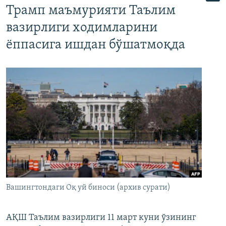
Трамп маъмурияти Таълим
вазирлиги ходимларини
ёппасига ишдан бўшатмоқда
Вашингтондаги Оқ уй биноси (архив сурати)
АҚШ Таълим вазирлиги 11 март куни ўзининг