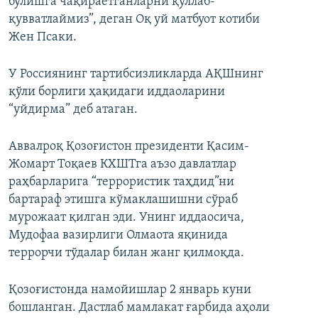
бўлишга чақираётганларни қўллаб-
қувватлаймиз”, деган Оқ уй матбуот котиби
Жен Псаки.
У Россиянинг тартибсизликларда АҚШнинг
қўли борлиги ҳақидаги иддаоларини
“уйдирма” деб атаган.
Аввалроқ Қозоғистон президенти Қасим-
Жомарт Тоқаев КХШТга аъзо давлатлар
раҳбарларига “террористик таҳдид”ни
бартараф этишга кўмаклашишни сўраб
мурожаат қилган эди. Унинг иддаосича,
Мудофаа вазирлиги Олмаота яқинида
террорчи тўдалар билан жанг қилмоқда.
Қозоғистонда намойишлар 2 январь куни
бошланган. Дастлаб мамлакат ғарбида аҳоли