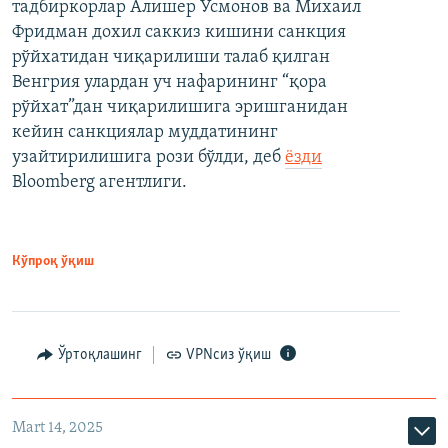
тадбиркорлар Алишер Усмонов ва Михаил
Фридман дохил саккиз кишини санкция
рўйхатидан чиқарилиши талаб қилган
Венгрия улардан уч нафарининг “қора
рўйхат”дан чиқарилишига эришганидан
кейин санкциялар муддатининг
узайтирилишига рози бўлди, деб
ёзди
Bloomberg агентлиги.
Кўпроқ ўқиш
Ўртоқлашинг
VPNсиз ўқиш
Mart 14, 2025