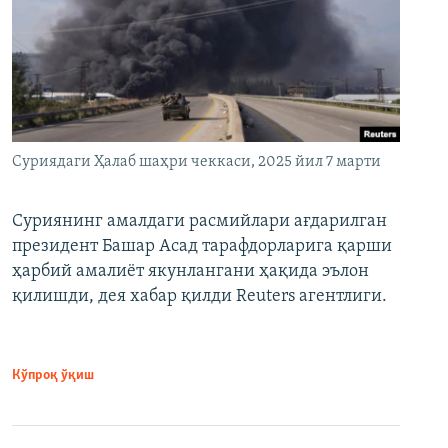
Суриядаги Ҳалаб шаҳри чеккаси, 2025 йил 7 марти
Суриянинг амалдаги расмийлари ағдарилган
президент Башар Асад тарафдорларига қарши
ҳарбий амалиёт якунлангани ҳақида эълон
қилишди, дея хабар қилди Reuters агентлиги.
Кўпроқ ўқиш