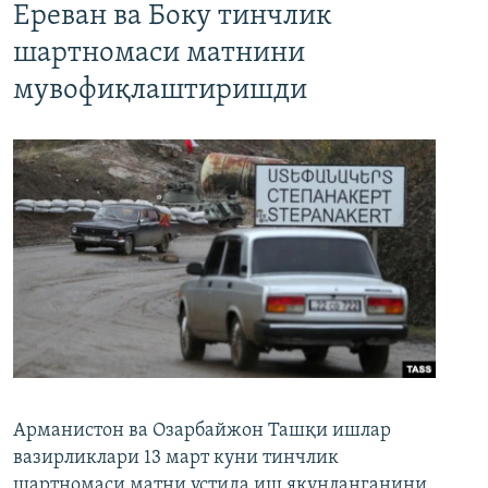
Ереван ва Боку тинчлик
шартномаси матнини
мувофиқлаштиришди
Арманистон ва Озарбайжон Ташқи ишлар
вазирликлари 13 март куни тинчлик
шартномаси матни устида иш якунланганини