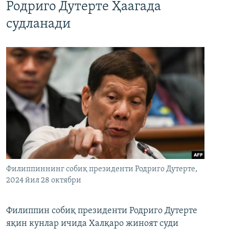
Родриго Дутерте Ҳаагада
судланади
Филиппиннинг собиқ президенти Родриго Дутерте,
2024 йил 28 октябри
Филиппин собиқ президенти Родриго Дутерте
яқин кунлар ичида Халқаро жиноят суди