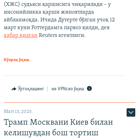
(ХЖС) судьяси қаршисига чиқарилади – у
инсонийликка қарши жиноятларда
айбланмоқда. Ичида Дутерте бўлган учоқ 12
март куни Роттердамга парвоз қилди, дея
хабар қилган
Reuters агентлиги.
Кўпроқ ўқиш
Ўртоқлашинг
VPNсиз ўқиш
Mart 13, 2025
Трамп Москвани Киев билан
келишувдан бош тортиш