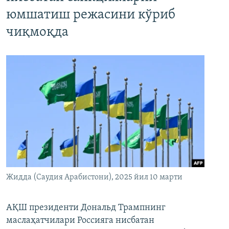
юмшатиш режасини кўриб
чиқмоқда
Жидда (Саудия Арабистони), 2025 йил 10 марти
АҚШ президенти Дональд Трампнинг
маслаҳатчилари Россияга нисбатан