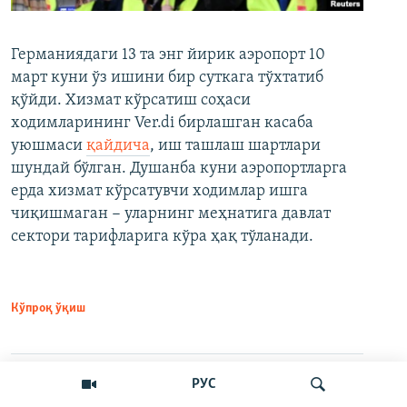
Германиядаги 13 та энг йирик аэропорт 10
март куни ўз ишини бир суткага тўхтатиб
қўйди. Хизмат кўрсатиш соҳаси
ходимларининг Ver.di бирлашган касаба
уюшмаси
қайдича
, иш ташлаш шартлари
шундай бўлган. Душанба куни аэропортларга
ерда хизмат кўрсатувчи ходимлар ишга
чиқишмаган − уларнинг меҳнатига давлат
сектори тарифларига кўра ҳақ тўланади.
Кўпроқ ўқиш
РУС
Ўртоқлашинг
VPNсиз ўқиш