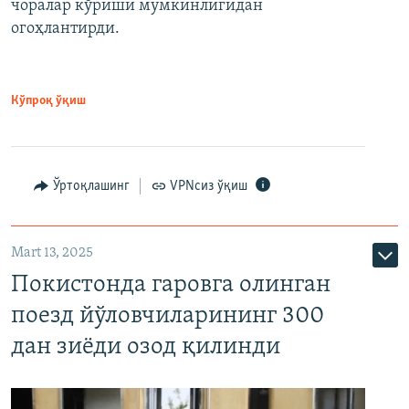
чоралар кўриши мумкинлигидан
огоҳлантирди.
Кўпроқ ўқиш
Ўртоқлашинг
VPNсиз ўқиш
Mart 13, 2025
Покистонда гаровга олинган
поезд йўловчиларининг 300
дан зиёди озод қилинди