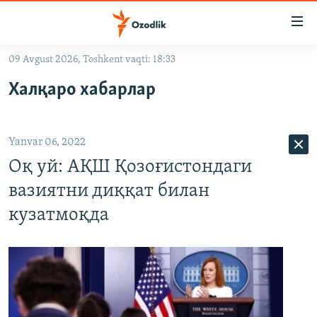
Линклар
Бош
мавзуларга
09 Avgust 2026, Toshkent vaqti: 18:33
ўтинг
OZODLIK SURISHTIRUVLARI
Асосий
Халқаро хабарлар
OZODVIDEO
навигацияга
ўтинг
OZODARXIV
Қидиришга
Yanvar 06, 2022
ўтинг
На русском
Оқ уй: АҚШ Қозоғистондаги
вазиятни диққат билан
ИЖТИМОИЙ ТАРМОҚЛАР
кузатмоқда
Озодлик бошқа тилларда