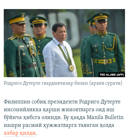
Родриго Дутерте гвардиячилар билан (архив сурати)
Филиппин собиқ президенти Родриго Дутерте
инсонийликка қарши жиноятларга оид иш
бўйича ҳибсга олинди. Бу ҳақда Manila Bulletin
нашри расмий ҳужжатларга таянган ҳолда
хабар қилди
.