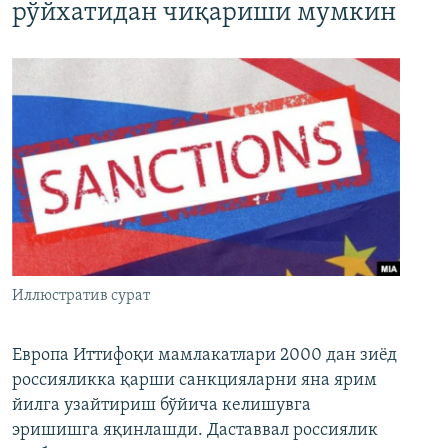
рўйхатидан чиқариши мумкин
Иллюстратив сурат
Европа Иттифоқи мамлакатлари 2000 дан зиёд
россияликка қарши санкцияларни яна ярим
йилга узайтириш бўйича келишувга
эришишга яқинлашди. Даставвал россиялик