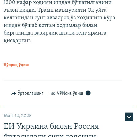
1300 нафар ходими ишдан бўшатилганини
эълон қилди. Трамп маъмурияти Оқ уйга
келганидан сўнг аввалроқ ўз хоҳишига кўра
ишдан бўшаб кетган ходимлар билан
биргаликда вазирлик штати тенг ярмига
қисқарган.
Кўпроқ ўқиш
Ўртоқлашинг
VPNсиз ўқиш
Mart 12, 2025
ЕИ Украина билан Россия