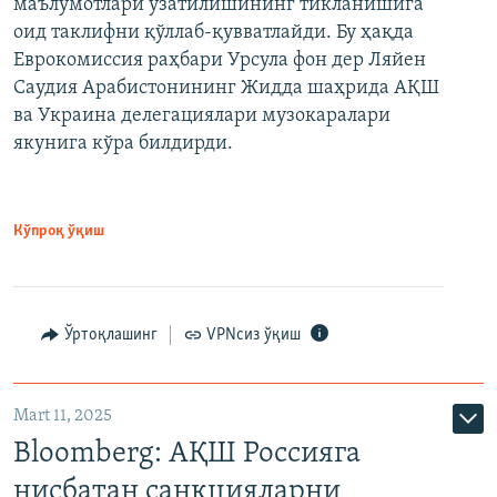
маълумотлари узатилишининг тикланишига
оид таклифни қўллаб-қувватлайди. Бу ҳақда
Еврокомиссия раҳбари Урсула фон дер Ляйен
Саудия Арабистонининг Жидда шаҳрида АҚШ
ва Украина делегациялари музокаралари
якунига кўра билдирди.
Кўпроқ ўқиш
Ўртоқлашинг
VPNсиз ўқиш
Mart 11, 2025
Bloomberg: АҚШ Россияга
нисбатан санкцияларни