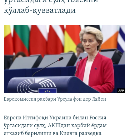
ўртасидаги сулҳ ғоясини
қўллаб-қувватлади
Еврокомиссия раҳбари Урсула фон дер Ляйен
Европа Иттифоқи Украина билан Россия
ўртасидаги сулҳ, АҚШдан ҳарбий ёрдам
етказиб берилиши ва Киевга разведка