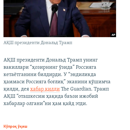
АҚШ президенти Дональд Трамп
АҚШ президенти Дональд Трамп унинг
вакиллари “ҳозирнинг ўзида” Россияга
кетаётганини билдирди. У “эндиликда
ҳаммаси Россияга боғлиқ” эканини қўшимча
қилди, дея
хабар қилди
The Guardian. Трамп
АҚШ “оташкесим ҳақида баъзи ижобий
хабарлар олгани”ни ҳам қайд этди.
Кўпроқ ўқиш