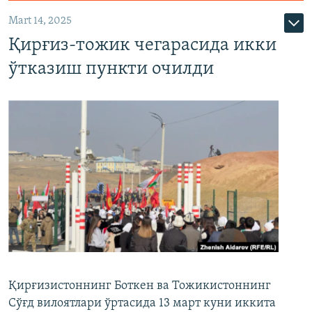
Mart 14, 2025
Қирғиз-тожик чегарасида икки
ўтказиш пункти очилди
Қирғизистоннинг Боткен ва Тожикистоннинг
Сўғд вилоятлари ўртасида 13 март куни иккита