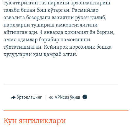
суюлтирилган газ нархини арзонлаштириш
талаби билан бош кўтарган. Расмийлар
аввалига бозордаги вазиятни рўкач қилиб,
нархларни тушириш имконсизлигини
айтишган эди. 4 январда ҳокимият ён берган,
аммо одамлар барибир намойишни
тўхтатишмаган. Кейинроқ норозилик бошқа
ҳудудларни ҳам қамраб олган.
Ўртоқлашинг
VPNсиз ўқиш
Кун янгиликлари