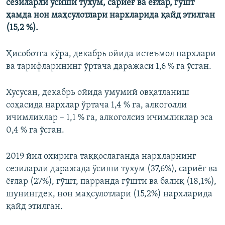
сезиларли ўсиши тухум, сариёғ ва ёғлар, гўшт
ҳамда нон маҳсулотлари нархларида қайд этилган
(15,2 %).
Ҳисоботга кўра, декабрь ойида истеъмол нархлари
ва тарифларининг ўртача даражаси 1,6 % га ўсган.
Хусусан, декабрь ойида умумий овқатланиш
соҳасида нархлар ўртача 1,4 % га, алкоголли
ичимликлар – 1,1 % га, алкоголсиз ичимликлар эса
0,4 % га ўсган.
2019 йил охирига таққослаганда нархларнинг
сезиларли даражада ўсиши тухум (37,6%), сариёғ ва
ёғлар (27%), гўшт, парранда гўшти ва балиқ (18,1%),
шунингдек, нон маҳсулотлари (15,2%) нархларида
қайд этилган.