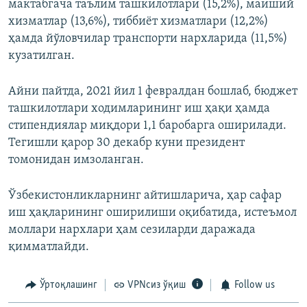
мактабгача таълим ташкилотлари (15,2%), маиший
хизматлар (13,6%), тиббиёт хизматлари (12,2%)
ҳамда йўловчилар транспорти нархларида (11,5%)
кузатилган.
Айни пайтда, 2021 йил 1 февралдан бошлаб, бюджет
ташкилотлари ходимларининг иш ҳақи ҳамда
стипендиялар миқдори 1,1 баробарга оширилади.
Тегишли қарор 30 декабр куни президент
томонидан имзоланган.
Ўзбекистонликларнинг айтишларича, ҳар сафар
иш ҳақларининг оширилиши оқибатида, истеъмол
моллари нархлари ҳам сезиларди даражада
қимматлайди.
Ўртоқлашинг
VPNсиз ўқиш
Follow us