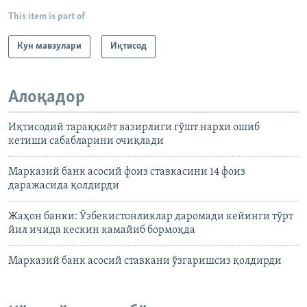
This item is part of
Кун мавзулари
Иқтисод
Алоқадор
Иқтисодий тараққиёт вазирлиги гўшт нархи ошиб
кетиши сабабларини очиқлади
Марказий банк асосий фоиз ставкасини 14 фоиз
даражасида қолдирди
Жаҳон банки: Ўзбекистонликлар даромади кейинги тўрт
йил ичида кескин камайиб бормоқда
Марказий банк асосий ставкани ўзгаришсиз қолдирди