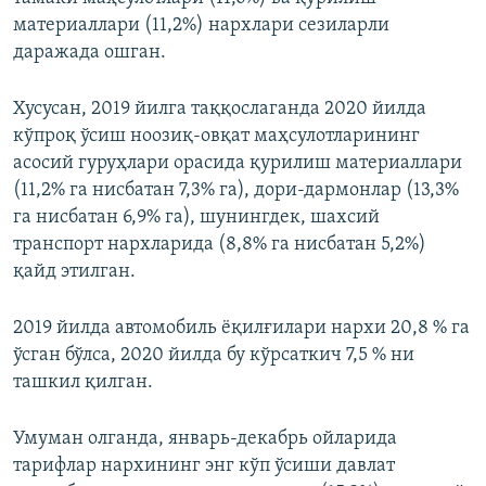
материаллари (11,2%) нархлари сезиларли
даражада ошган.
Хусусан, 2019 йилга таққослаганда 2020 йилда
кўпроқ ўсиш ноозиқ-овқат маҳсулотларининг
асосий гуруҳлари орасида қурилиш материаллари
(11,2% га нисбатан 7,3% га), дори-дармонлар (13,3%
га нисбатан 6,9% га), шунингдек, шахсий
транспорт нархларида (8,8% га нисбатан 5,2%)
қайд этилган.
2019 йилда автомобиль ёқилғилари нархи 20,8 % га
ўсган бўлса, 2020 йилда бу кўрсаткич 7,5 % ни
ташкил қилган.
Умуман олганда, январь-декабрь ойларида
тарифлар нархининг энг кўп ўсиши давлат