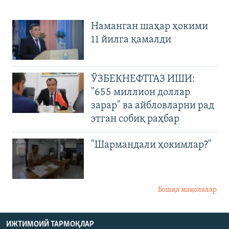
Наманган шаҳар ҳокими
11 йилга қамалди
ЎЗБЕКНЕФТГАЗ ИШИ:
"655 миллион доллар
зарар" ва айбловларни рад
этган собиқ раҳбар
"Шармандали ҳокимлар?"
Бошқа мақолалар
ИЖТИМОИЙ ТАРМОҚЛАР