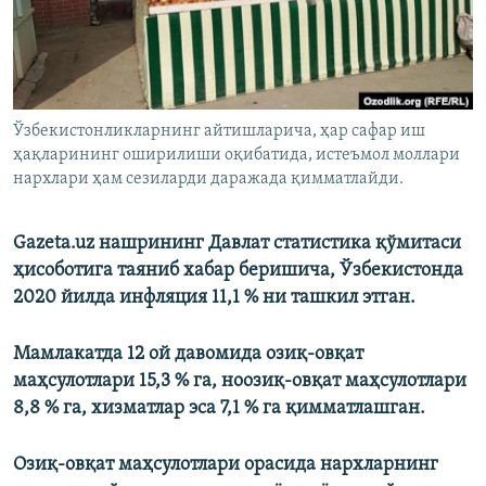
Ўзбекистонликларнинг айтишларича, ҳар сафар иш
ҳақларининг оширилиши оқибатида, истеъмол моллари
нархлари ҳам сезиларди даражада қимматлайди.
Gazeta.uz нашрининг Давлат статистика қўмитаси
ҳисоботига таяниб хабар беришича, Ўзбекистонда
2020 йилда инфляция 11,1 % ни ташкил этган.
Мамлакатда 12 ой давомида озиқ-овқат
маҳсулотлари 15,3 % га, ноозиқ-овқат маҳсулотлари
8,8 % га, хизматлар эса 7,1 % га қимматлашган.
Озиқ-овқат маҳсулотлари орасида нархларнинг