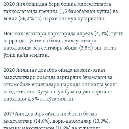
2020 йил бошидан бери бошқа маҳсулотларга
таққослаганда гречиха (1,5 баробардан кўпга) ва
ловия (36,2 % га) нархи энг кўп кўтарилган.
Нон маҳсулотлари нархларида апрель (4,3%), гўшт,
парранда гўшти ва балиқ маҳсулотлари
нархларида эса сентябрь ойида (3,8%) энг катта
ўсиш қайд этилган.
2020 йилнинг декабрь ойида ноозиқ-овқат
маҳсулотлари орасида заргарлик буюмлари ва
автомобиль ёқилғилари нархида энг катта ўсиш
қайд этилган. Хусусан, ушбу маҳсулотларнинг
нархлари 2,5 % га кўтарилган.
2019 йил декабрь ойига нисбатан босма
маҳсулотлар (14,6%), дори-дармонлар (13,3%),
тамаки маҳсулотлари (11,6%) ва қурилиш