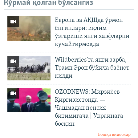
Кўрмай қолган бўлсангиз
Европа ва АҚШда ўрмон
ёнғинлари: иқлим
ўзгариши янги хавфларни
кучайтирмоқда
Wildberries’га янги зарба,
Трамп Эрон бўйича баёнот
қилди
OZODNEWS: Мирзиёев
Қирғизистонда —
Чашмадан пенсия
битимигача | Украинага
босқин
Бошқа видеолар