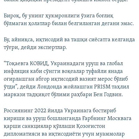
Бироқ, бу унинг ҳукмронлиги ўзига боғлиқ
бўлмаган ҳолатлар билан белгиланган дегани эмас.
Бу, айниқса, иқтисодий ва ташқи сиёсатга келганда
тўғри, дейди экспертлар.
“Тоқаевга КОВИД, Украинадаги уруш ва глобал
инфляция каби сўнгги воқеалар туфайли янада
оғирлашган абгор иқтисодий вазият мерос бўлиб
ўтди”, дейди Лондонда жойлашган PRISM таҳлил
маркази тадқиқот бўлими раҳбари Бен Годвин.
Россиянинг 2022 йилда Украинага бостириб
кириши ва уруш бошланганда Ғарбнинг Москвага
қарши санкциялар қўллаши Қозоғистон
дипломатияси ва иқтисодиёти учун муаммолар