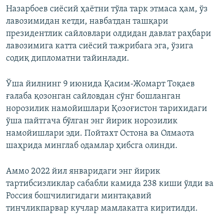
Назарбоев сиёсий ҳаётни тўла тарк этмаса ҳам, ўз
лавозимидан кетди, навбатдан ташқари
президентлик сайловлари олдидан давлат раҳбари
лавозимига катта сиёсий тажрибага эга, ўзига
содиқ дипломатни тайинлади.
Ўша йилнинг 9 июнида Қасим-Жомарт Тоқаев
ғалаба қозонган сайловдан сўнг бошланган
норозилик намойишлари Қозоғистон тарихидаги
ўша пайтгача бўлган энг йирик норозилик
намойишлари эди. Пойтахт Остона ва Олмаота
шаҳрида минглаб одамлар ҳибсга олинди.
Аммо 2022 йил январидаги энг йирик
тартибсизликлар сабабли камида 238 киши ўлди ва
Россия бошчилигидаги минтақавий
тинчликпарвар кучлар мамлакатга киритилди.