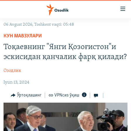
Линклар
Бош
мавзуларга
06 Avgust 2026, Toshkent vaqti: 05:48
ўтинг
OZODLIK SURISHTIRUVLARI
Асосий
КУН МАВЗУЛАРИ
OZODVIDEO
навигацияга
Тоқаевнинг "Янги Қозоғистон"и
ўтинг
OZODARXIV
эскисидан қанчалик фарқ қилади?
Қидиришга
ўтинг
На русском
Озодлик
Iyun 13, 2024
ИЖТИМОИЙ ТАРМОҚЛАР
Ўртоқлашинг
VPNсиз ўқиш
Озодлик бошқа тилларда