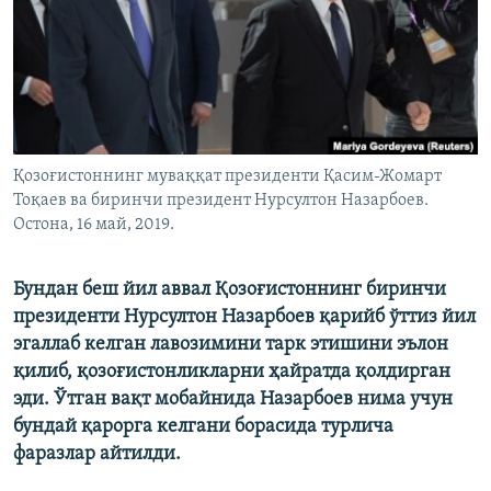
Қозоғистоннинг муваққат президенти Қасим-Жомарт
Тоқаев ва биринчи президент Нурсултон Назарбоев.
Остона, 16 май, 2019.
Бундан беш йил аввал Қозоғистоннинг биринчи
президенти Нурсултон Назарбоев қарийб ўттиз йил
эгаллаб келган лавозимини тарк этишини эълон
қилиб, қозоғистонликларни ҳайратда қолдирган
эди. Ўтган вақт мобайнида Назарбоев нима учун
бундай қарорга келгани борасида турлича
фаразлар айтилди.