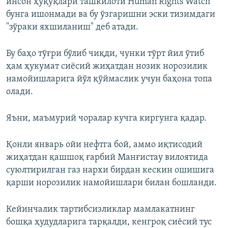
инсон ҳуқуқлари ташкилоти Human Rights Watch
бунга ишонмади ва бу ўзгаришни эски тизимдаги
"зўраки яхшиланиш" деб атади.
Бу баҳо тўғри бўлиб чиқди, чунки тўрт йил ўтиб
ҳам ҳукумат сиёсий жиҳатдан нозик норозилик
намойишларига йўл қўймаслик учун баҳона топа
олади.
Яъни, маъмурий чоралар кучга киргунга қадар.
Қонли январь ойи нефтга бой, аммо иқтисодий
жиҳатдан қашшоқ ғарбий Манғистау вилоятида
суюлтирилган газ нархи бирдан кескин ошишига
қарши норозилик намойишлари билан бошланди.
Кейинчалик тартибсизликлар мамлакатнинг
бошқа ҳудудларига тарқалди, кенгроқ сиёсий тус