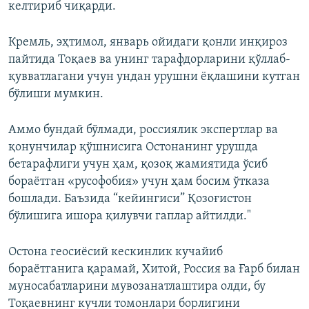
келтириб чиқарди.
Кремль, эҳтимол, январь ойидаги қонли инқироз
пайтида Тоқаев ва унинг тарафдорларини қўллаб-
қувватлагани учун ундан урушни ёқлашини кутган
бўлиши мумкин.
Аммо бундай бўлмади, россиялик экспертлар ва
қонунчилар қўшнисига Остонанинг урушда
бетарафлиги учун ҳам, қозоқ жамиятида ўсиб
бораётган «русофобия» учун ҳам босим ўтказа
бошлади. Баъзида “кейингиси” Қозоғистон
бўлишига ишора қилувчи гаплар айтилди."
Остона геосиёсий кескинлик кучайиб
бораётганига қарамай, Хитой, Россия ва Ғарб билан
муносабатларини мувозанатлаштира олди, бу
Тоқаевнинг кучли томонлари борлигини