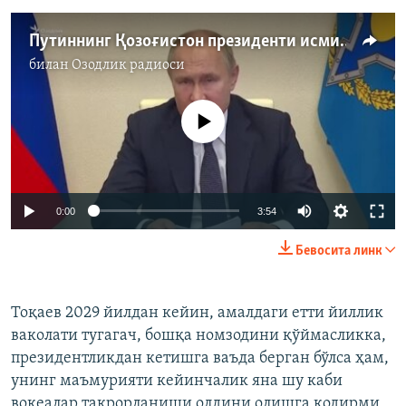
Путиннинг Қозоғистон президенти исмини адаштириши тасодифми ëки...?
билан
Озодлик радиоси
Айни дамда медиа-манба мавжуд эмас
Auto
0:00
3:54
240p
Бевосита линк
360p
Auto
240p
360p
480p
480p
Тоқаев 2029 йилдан кейин, амалдаги етти йиллик
ваколати тугагач, бошқа номзодини қўймасликка,
720p
720p
1080p
президентликдан кетишга ваъда берган бўлса ҳам,
1080p
унинг маъмурияти кейинчалик яна шу каби
воқеалар такрорланиши олдини олишга қодирми,