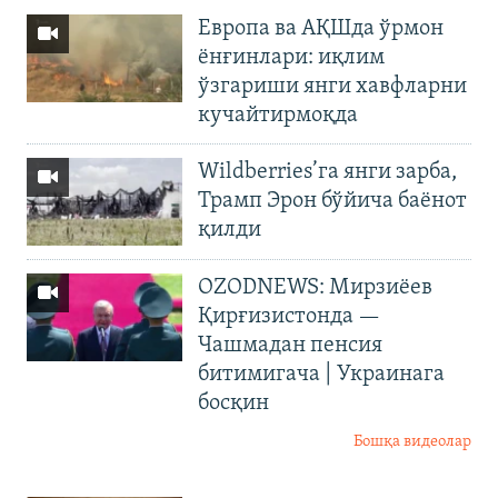
Европа ва АҚШда ўрмон
ёнғинлари: иқлим
ўзгариши янги хавфларни
кучайтирмоқда
Wildberries’га янги зарба,
Трамп Эрон бўйича баёнот
қилди
OZODNEWS: Мирзиёев
Қирғизистонда —
Чашмадан пенсия
битимигача | Украинага
босқин
Бошқа видеолар