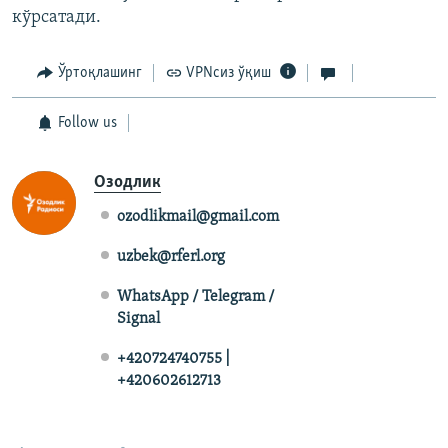
кўрсатади.
Ўртоқлашинг
VPNсиз ўқиш
Follow us
Озодлик
ozodlikmail@gmail.com
uzbek@rferl.org
WhatsApp / Telegram /
Signal
+420724740755 |
+420602612713