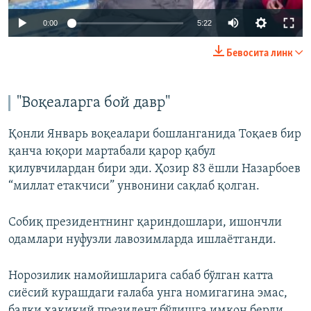
Auto
0:00
5:22
240p
Бевосита линк
360p
Auto
240p
360p
480p
480p
"Воқеаларга бой давр"
720p
720p
Қонли Январь воқеалари бошланганида Тоқаев бир
қанча юқори мартабали қарор қабул
қилувчилардан бири эди. Ҳозир 83 ёшли Назарбоев
“миллат етакчиси” унвонини сақлаб қолган.
Собиқ президентнинг қариндошлари, ишончли
одамлари нуфузли лавозимларда ишлаётганди.
Норозилик намойишларига сабаб бўлган катта
сиёсий курашдаги ғалаба унга номигагина эмас,
балки ҳақиқий президент бўлишга имкон берди.