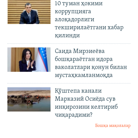
10 туман ҳокими
коррупцияга
алоқадорлиги
текширилаётгани хабар
қилинди
Саида Мирзиеёва
бошқараётган идора
ваколатлари қонун билан
мустаҳкамланмоқда
Қўштепа канали
Марказий Осиёда сув
инқирозини келтириб
чиқарадими?
Бошқа мақолалар