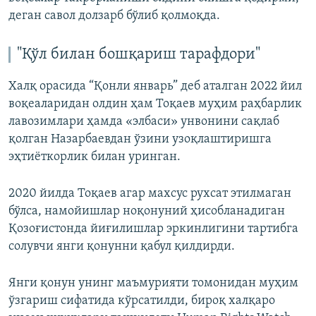
деган савол долзарб бўлиб қолмоқда.
"Қўл билан бошқариш тарафдори"
Халқ орасида “Қонли январь” деб аталган 2022 йил
воқеаларидан олдин ҳам Тоқаев муҳим раҳбарлик
лавозимлари ҳамда «элбаси» унвонини сақлаб
қолган Назарбаевдан ўзини узоқлаштиришга
эҳтиёткорлик билан уринган.
2020 йилда Тоқаев агар махсус рухсат этилмаган
бўлса, намойишлар ноқонуний ҳисобланадиган
Қозоғистонда йиғилишлар эркинлигини тартибга
солувчи янги қонунни қабул қилдирди.
Янги қонун унинг маъмурияти томонидан муҳим
ўзгариш сифатида кўрсатилди, бироқ халқаро