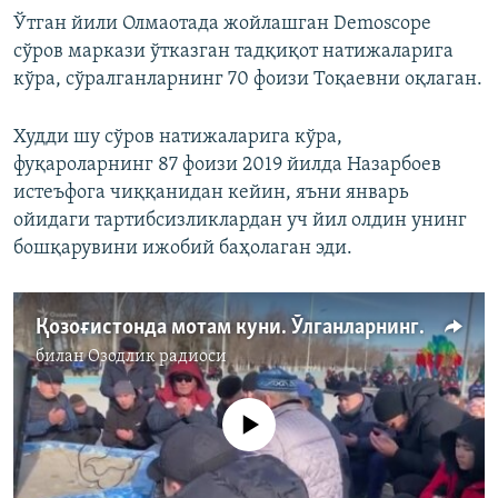
Ўтган йили Олмаотада жойлашган Demoscope
сўров маркази ўтказган тадқиқот натижаларига
кўра, сўралганларнинг 70 фоизи Тоқаевни оқлаган.
Худди шу сўров натижаларига кўра,
фуқароларнинг 87 фоизи 2019 йилда Назарбоев
истеъфога чиққанидан кейин, яъни январь
ойидаги тартибсизликлардан уч йил олдин унинг
бошқарувини ижобий баҳолаган эди.
Қозоғистонда мотам куни. Ўлганларнинг аниқ сони номаълум қолмоқда
билан
Озодлик радиоси
Айни дамда медиа-манба мавжуд эмас