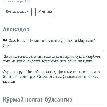
This item is part of
Кун мавзулари
Минтақа
Алоқадор
OzodNazar: Путиннинг янги муддати ва Марказий
Осиё
"Янги Қозоғистон"нинг эскисидан фарқи йўқ. Назарбоев
ҳокимиятни Тоқаевга топширганига беш йил тўлди
Суриштирув: Назарбоев ҳақида фильм олган киночилар
бошқа авторитар раҳбарларга ҳам ўз хизматини таклиф
қилган
Кўрмай қолган бўлсангиз