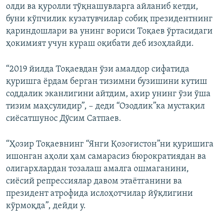
олди ва қуролли тўқнашувларга айланиб кетди,
буни кўпчилик кузатувчилар собиқ президентнинг
қариндошлари ва унинг вориси Тоқаев ўртасидаги
ҳокимият учун кураш оқибати деб изоҳлайди.
“2019 йилда Тоқаевдан ўзи амалдор сифатида
қуришга ёрдам берган тизимни бузишини кутиш
соддалик эканлигини айтдим, ахир унинг ўзи ўша
тизим маҳсулидир”, – деди “Озодлик”ка мустақил
сиёсатшунос Дўсим Сатпаев.
“Ҳозир Тоқаевнинг “Янги Қозоғистон”ни қуришига
ишонган аҳоли ҳам самарасиз бюрократиядан ва
олигархлардан тозалаш амалга ошмаганини,
сиёсий репрессиялар давом этаётганини ва
президент атрофида ислоҳотчилар йўқлигини
кўрмоқда”, дейди у.