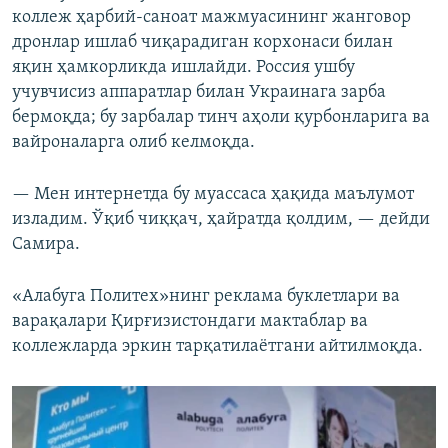
коллеж ҳарбий‑саноат мажмуасининг жанговор
дронлар ишлаб чиқарадиган корхонаси билан
яқин ҳамкорликда ишлайди. Россия ушбу
учувчисиз аппаратлар билан Украинага зарба
бермоқда; бу зарбалар тинч аҳоли қурбонларига ва
вайроналарга олиб келмоқда.
— Мен интернетда бу муассаса ҳақида маълумот
изладим. Ўқиб чиққач, ҳайратда қолдим, — дейди
Самира.
«Алабуга Политех»нинг реклама буклетлари ва
варақалари Қирғизистондаги мактаблар ва
коллежларда эркин тарқатилаётгани айтилмоқда.