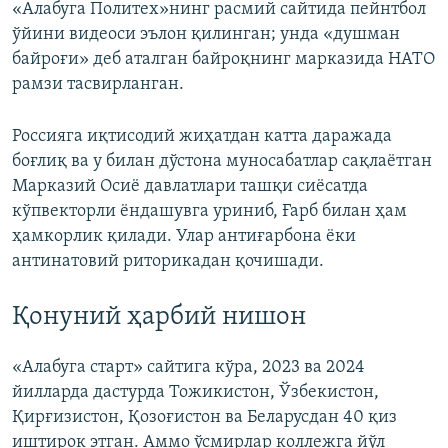
«Алабуга Политех»нинг расмий сайтида пейнтбол
ўйини видеоси эълон қилинган; унда «душман
байроғи» деб аталган байроқнинг марказида НАТО
рамзи тасвирланган.
Россияга иқтисодий жиҳатдан катта даражада
боғлиқ ва у билан дўстона муносабатлар сақлаётган
Марказий Осиё давлатлари ташқи сиёсатда
кўпвекторли ёндашувга уриниб, Ғарб билан ҳам
ҳамкорлик қилади. Улар антиғарбона ёки
антинатовий риторикадан қочишади.
Қонуний ҳарбий нишон
«Алабуга старт» сайтига кўра, 2023 ва 2024
йилларда дастурда Тожикистон, Ўзбекистон,
Қирғизистон, Қозоғистон ва Беларусдан 40 қиз
иштирок этган. Аммо ўсмирлар коллежга йўл