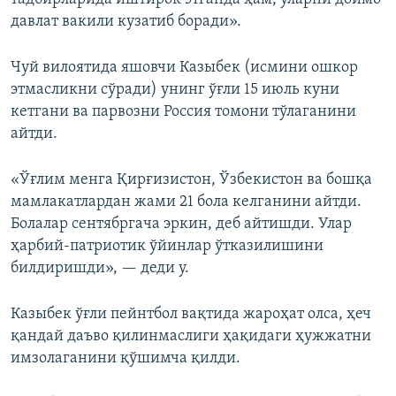
давлат вакили кузатиб боради».
Чуй вилоятида яшовчи Казыбек (исмини ошкор
этмасликни сўради) унинг ўғли 15 июль куни
кетгани ва парвозни Россия томони тўлаганини
айтди.
«Ўғлим менга Қирғизистон, Ўзбекистон ва бошқа
мамлакатлардан жами 21 бола келганини айтди.
Болалар сентябргача эркин, деб айтишди. Улар
ҳарбий‑патриотик ўйинлар ўтказилишини
билдиришди», — деди у.
Казыбек ўғли пейнтбол вақтида жароҳат олса, ҳеч
қандай даъво қилинмаслиги ҳақидаги ҳужжатни
имзолаганини қўшимча қилди.