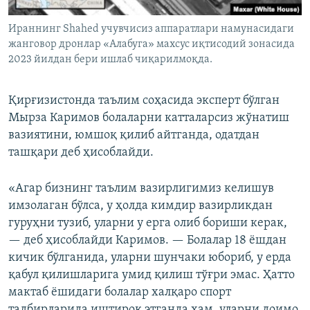
Ираннинг Shahed учувчисиз аппаратлари намунасидаги
жанговор дронлар «Алабуга» махсус иқтисодий зонасида
2023 йилдан бери ишлаб чиқарилмоқда.
Қирғизистонда таълим соҳасида эксперт бўлган
Мырза Каримов болаларни катталарсиз жўнатиш
вазиятини, юмшоқ қилиб айтганда, одатдан
ташқари деб ҳисоблайди.
«Агар бизнинг таълим вазирлигимиз келишув
имзолаган бўлса, у ҳолда кимдир вазирликдан
гуруҳни тузиб, уларни у ерга олиб бориши керак,
— деб ҳисоблайди Каримов. — Болалар 18 ёшдан
кичик бўлганида, уларни шунчаки юбориб, у ерда
қабул қилишларига умид қилиш тўғри эмас. Ҳатто
мактаб ёшидаги болалар халқаро спорт
тадбирларида иштирок этганда ҳам, уларни доимо