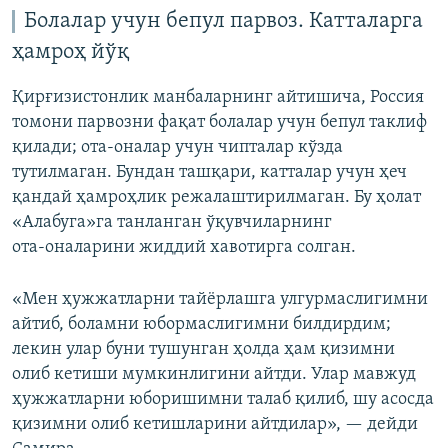
Болалар учун бепул парвоз. Катталарга
ҳамроҳ йўқ
Қирғизистонлик манбаларнинг айтишича, Россия
томони парвозни фақат болалар учун бепул таклиф
қилади; ота‑оналар учун чипталар кўзда
тутилмаган. Бундан ташқари, катталар учун ҳеч
қандай ҳамроҳлик режалаштирилмаган. Бу ҳолат
«Алабуга»га танланган ўқувчиларнинг
ота‑оналарини жиддий хавотирга солган.
«Мен ҳужжатларни тайёрлашга улгурмаслигимни
айтиб, боламни юбормаслигимни билдирдим;
лекин улар буни тушунган ҳолда ҳам қизимни
олиб кетиши мумкинлигини айтди. Улар мавжуд
ҳужжатларни юборишимни талаб қилиб, шу асосда
қизимни олиб кетишларини айтдилар», — дейди