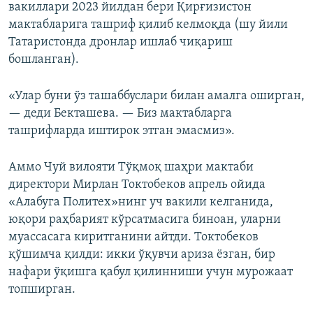
вакиллари 2023 йилдан бери Қирғизистон
мактабларига ташриф қилиб келмоқда (шу йили
Татаристонда дронлар ишлаб чиқариш
бошланган).
«Улар буни ўз ташаббуслари билан амалга оширган,
— деди Бекташева. — Биз мактабларга
ташрифларда иштирок этган эмасмиз».
Аммо Чуй вилояти Тўқмоқ шаҳри мактаби
директори Мирлан Токтобеков апрель ойида
«Алабуга Политех»нинг уч вакили келганида,
юқори раҳбарият кўрсатмасига биноан, уларни
муассасага киритганини айтди. Токтобеков
қўшимча қилди: икки ўқувчи ариза ёзган, бир
нафари ўқишга қабул қилинниши учун мурожаат
топширган.