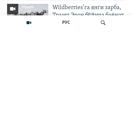
Wildberries’га янги зарба,
Трамп Эрон бўйича баёнот
қилди
РУС
OZODNEWS: Мирзиёев
Қирғизистонда —
Излаш
Чашмадан пенсия
битимигача | Украинага
босқин
Бошқа видеолар
Наманган шаҳар ҳокими
11 йилга қамалди
ЎЗБЕКНЕФТГАЗ ИШИ: