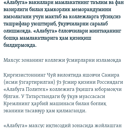
«Алабуга» вакиллари мамлакатнинг таълим ва фан
вазирлиги билан ҳамкорлик меморандумини
имзолагани учун мактаб ва коллежларга тўсиқсиз
ташрифлар уюштириб, ўқувчиларни саралаб
олишмоқда. «Алабуга» ёлловчилари минтақанинг
бошқа мамлакатларига ҳам қизиқиш
билдирмоқда.
Махсус зонанинг коллежи ўсмирларни изламоқда
Қирғизистоннинг Чуй вилоятида яшовчи Самира
(исми ўзгартирилган) ўз ўсмир қизини Россиядаги
«Алабуга Политех» коллежига ўқишга юбормоқчи
бўлган. У Татарстандаги бу ўқув муассасаси
Кремлнинг ҳарбий машинаси билан боғлиқ
эканини тасаввур ҳам қилмаганди.
«Алабуга» махсус иқтисодий зонасида жойлашган