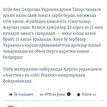
2024 йил 2 апрелда Украина дрони Татарстандаги
эркин иқтисодий зонага зарба берди, натижада
етти киши, жумладан кәмолотга етмаганлар,
жароҳат олди. Келаси ҳужумлар 23 апрел ва 15 июн
кунлари амалга оширилди — икки киши ҳалок
бўлиб, 13 киши яраланди. Киев бу зарбалар
Украинага қарши қўлланилаётган дронлар ишлаб
чиқариладиган объектларга қаратилганини
билдирди.
Ушбу материални тайёрлашда Қирғиз редакцияси
«Азаттык» ва «Idel.Реалии» нашрларидан
фойдаланилди.
Ўртоқлашинг
VPNсиз ўқиш
Follow us