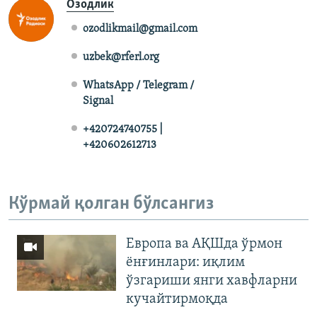
Озодлик
ozodlikmail@gmail.com
uzbek@rferl.org
WhatsApp / Telegram /
Signal
+420724740755 |
+420602612713
Кўрмай қолган бўлсангиз
Европа ва АҚШда ўрмон
ёнғинлари: иқлим
ўзгариши янги хавфларни
кучайтирмоқда