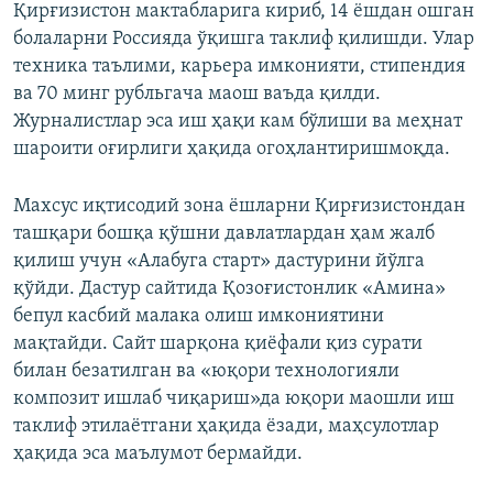
Қирғизистон мактабларига кириб, 14 ёшдан ошган
болаларни Россияда ўқишга таклиф қилишди. Улар
техника таълими, карьера имконияти, стипендия
ва 70 минг рубльгача маош ваъда қилди.
Журналистлар эса иш ҳақи кам бўлиши ва меҳнат
шароити оғирлиги ҳақида огоҳлантиришмоқда.
Махсус иқтисодий зона ёшларни Қирғизистондан
ташқари бошқа қўшни давлатлардан ҳам жалб
қилиш учун «Алабуга старт» дастурини йўлга
қўйди. Дастур сайтида Қозоғистонлик «Амина»
бепул касбий малака олиш имкониятини
мақтайди. Сайт шарқона қиёфали қиз сурати
билан безатилган ва «юқори технологияли
композит ишлаб чиқариш»да юқори маошли иш
таклиф этилаётгани ҳақида ёзади, маҳсулотлар
ҳақида эса маълумот бермайди.