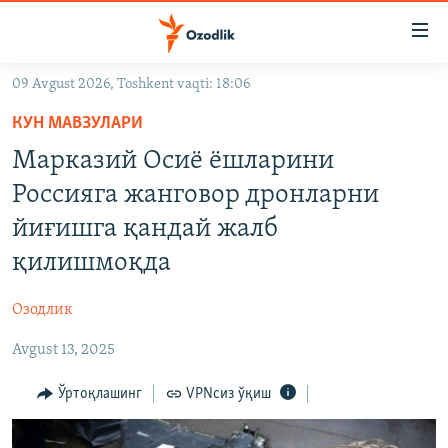
Линклар
Бош
мавзуларга
09 Avgust 2026, Toshkent vaqti: 18:06
ўтинг
OZODLIK SURISHTIRUVLARI
Асосий
КУН МАВЗУЛАРИ
OZODVIDEO
навигацияга
Марказий Осиё ёшларини
ўтинг
OZODARXIV
Россияга жанговор дронларни
Қидиришга
ўтинг
йиғишга қандай жалб
На русском
қилишмоқда
ИЖТИМОИЙ ТАРМОҚЛАР
Озодлик
Avgust 13, 2025
Ўртоқлашинг
VPNсиз ўқиш
Озодлик бошқа тилларда