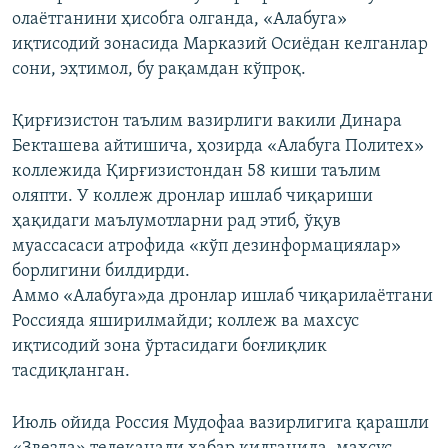
олаётганини ҳисобга олганда, «Алабуга»
иқтисодий зонасида Марказий Осиёдан келганлар
сони, эҳтимол, бу рақамдан кўпроқ.
Қирғизистон таълим вазирлиги вакили Динара
Бекташева айтишича, ҳозирда «Алабуга Политех»
коллежида Қирғизистондан 58 киши таълим
оляпти. У коллеж дронлар ишлаб чиқариши
ҳақидаги маълумотларни рад этиб, ўқув
муассасаси атрофида «кўп дезинформациялар»
борлигини билдирди.
Аммо «Алабуга»да дронлар ишлаб чиқарилаётгани
Россияда яширилмайди; коллеж ва махсус
иқтисодий зона ўртасидаги боғлиқлик
тасдиқланган.
Июль ойида Россия Мудофаа вазирлигига қарашли