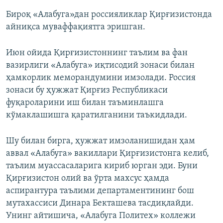
Бироқ «Алабуга»дан россияликлар Қирғизистонда
айниқса муваффақиятга эришган.
Июн ойида Қирғизистоннинг таълим ва фан
вазирлиги «Алабуга» иқтисодий зонаси билан
ҳамкорлик меморандумини имзолади. Россия
зонаси бу ҳужжат Қирғиз Республикаси
фуқароларини иш билан таъминлашга
кўмаклашишга қаратилганини таъкидлади.
Шу билан бирга, ҳужжат имзоланишидан ҳам
аввал «Алабуга» вакиллари Қирғизистонга келиб,
таълим муассасаларига кириб юрган эди. Буни
Қирғизистон олий ва ўрта махсус ҳамда
аспирантура таълими департаментининг бош
мутахассиси Динара Бекташева тасдиқлайди.
Унинг айтишича, «Алабуга Политех» коллежи