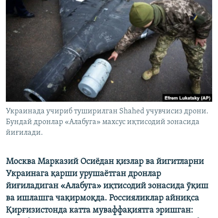
Украинада учириб туширилган Shahed учувчисиз дрони.
Бундай дронлар «Алабуга» махсус иқтисодий зонасида
йиғилади.
Москва Марказий Осиёдан қизлар ва йигитларни
Украинага қарши урушаётган дронлар
йиғиладиган «Алабуга» иқтисодий зонасида ўқиш
ва ишлашга чақирмоқда. Россияликлар айниқса
Қирғизистонда катта муваффақиятга эришган: