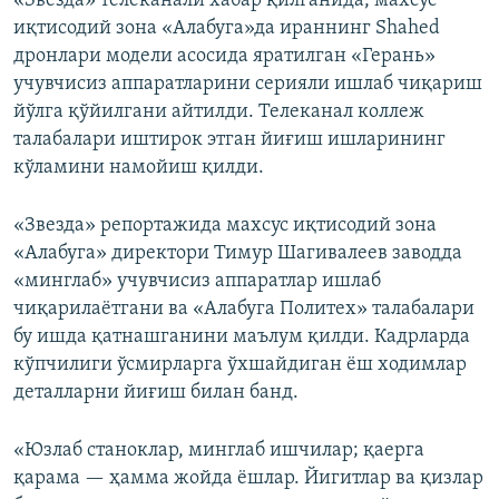
«Звезда» телеканали хабар қилганида, махсус
иқтисодий зона «Алабуга»да ираннинг Shahed
дронлари модели асосида яратилган «Герань»
учувчисиз аппаратларини серияли ишлаб чиқариш
йўлга қўйилгани айтилди. Телеканал коллеж
талабалари иштирок этган йиғиш ишларининг
кўламини намойиш қилди.
«Звезда» репортажида махсус иқтисодий зона
«Алабуга» директори Тимур Шагивалеев заводда
«минглаб» учувчисиз аппаратлар ишлаб
чиқарилаётгани ва «Алабуга Политех» талабалари
бу ишда қатнашганини маълум қилди. Кадрларда
кўпчилиги ўсмирларга ўхшайдиган ёш ходимлар
деталларни йиғиш билан банд.
«Юзлаб станоклар, минглаб ишчилар; қаерга
қарама — ҳамма жойда ёшлар. Йигитлар ва қизлар