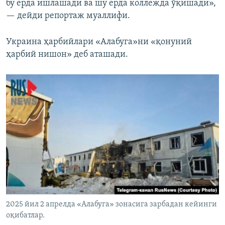
бу ерда ишлашади ва шу ерда коллежда ўқишади»,
— дейди репортаж муаллифи.
Украина ҳарбийлари «Алабуга»ни «қонуний
ҳарбий нишон» деб аташади.
2025 йил 2 апрелда «Алабуга» зонасига зарбадан кейинги
оқибатлар.