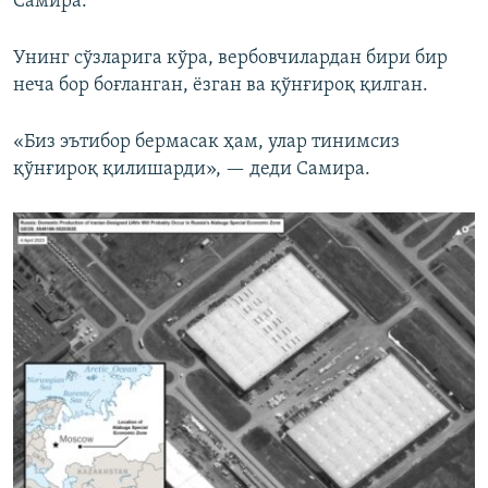
Самира.
Унинг сўзларига кўра, вербовчилардан бири бир
неча бор боғланган, ёзган ва қўнғироқ қилган.
«Биз эътибор бермасак ҳам, улар тинимсиз
қўнғироқ қилишарди», — деди Самира.