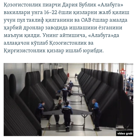
Қозоғистонлик пиарчи Дария Бублик «Алабуга»
вакиллари унга 16–22 ёшли қизларни жалб қилиш
учун пул таклиф қилганини ва ОАВ ёшлар амалда
ҳарбий дронлар заводида ишлашини ёзганини
маълум қилди. Унинг айтишича, «Алабуга»да
аллақачон кўплаб Қозоғистонлик ва
Қирғизистонлик қизлар ишлаб юрибди.