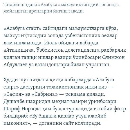
Татаристондаги «Алабука» махсус иқтисодий зонасида
жойлашган дронларни йиғиш заводи.
«Алабуга старт» сайтидаги маълумотларга кўра,
махсус иқтисодий зонада ўзбекистонлик аёллар
ҳам ишламоқда. Июль ойидаги хабарда
айтилишича, Ўзбекистон делегациясига раҳбарлик
қилган ташқи ишлар вазири ўринбосари Олимжон
Абдуллаев ўз ватандошлари билан учрашган.
Ҳудди шу сайтдаги қисқа хабарларда «Алабуга
старт» дастурини тожикистонлик икки қиз —
«Сафия» ва «Сабрина» — реклама қилади.
Душанбе шаҳридан меҳнат вазири ўринбосари
Шариф Норзода ҳам бу дастур ҳақида ижобий фикр
билдириб: «Бу ёшдаги қизлар учун ажойиб
имконият», — деганини сайт келтиради.