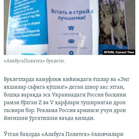
«АлабугаПолитех» буклети.
Буклетларда камуфляж кийимдаги ёшлар ва «Энг
яхшилар сафига қўшил!» деган шиор акс этган,
бошқа варақда эса Украинадаги Россия босқини
рамзи бўлган Z ва V ҳарфлари туширилган дрон
тасвири бор. Реклама Россия армияси учун дрон
йиғишни ўргатишни ваъда қилади.
Ўтган баҳорда «Алабуга Политех» ёлловчилари