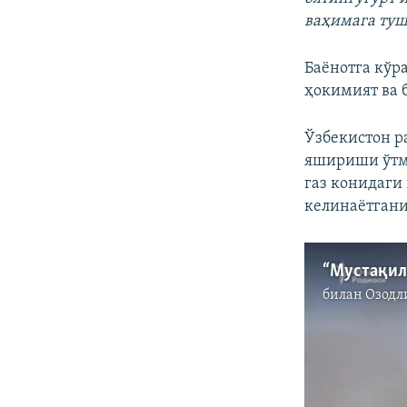
ваҳимага ту
Баëнотга кўра
ҳокимият ва 
Ўзбекистон р
яшириши ўтми
газ конидаги
келинаëтгани
билан
Озодл