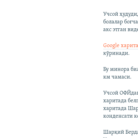
Учсой ҳудуди
болалар боғч
акс этган ви
Google харит
кўринади.
Бу минора би
км чамаси.
Учсой ОФЙдаг
харитада бел
харитада Шар
конденсати 
Шарқий Берда