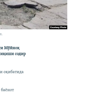
н.
си Мўйноқ
 чиқиши содир
ни оқибатида
 баёнот