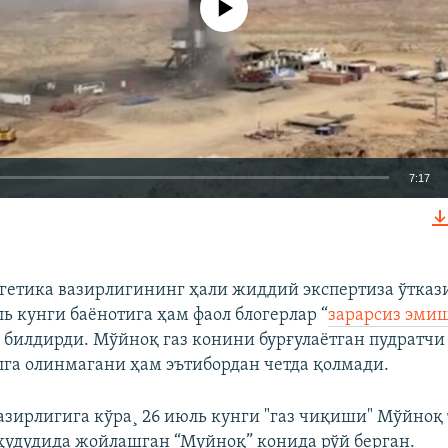
7:17
КИРИТИШ (EMBED)
гетика вазирлигининг ҳали жиддий экспертиза ўтказ
ь кунги баëнотига ҳам фаол блогерлар “
зарарсиз эми
билдирди. Мўйноқ газ конини бурғулаëтган пудратч
Auto
240p
360p
480p
га олинмагани ҳам эътибордан четда қолмади.
720p
1080p
азирлигига кўра¸ 26 июль кунги "газ чиқиши" Мўйноқ
ҳудудида жойлашган “Муйноқ” конида рўй берган.