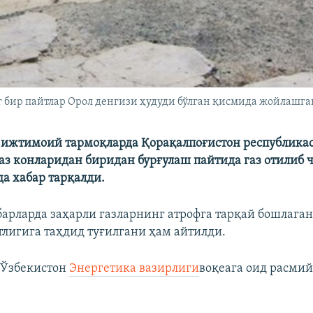
бир пайтлар Орол денгизи ҳудуди бўлган қисмида жойлашга
 ижтимоий тармоқларда Қорақалпоғистон республика
аз конларидан биридан бурғулаш пайтида газ отилиб
да хабар тарқалди.
барларда заҳарли газларнинг атрофга тарқай бошлага
тлигига таҳдид туғилгани ҳам айтилди.
 Ўзбекистон
Энергетика вазирлиги
воқеага оид расмий