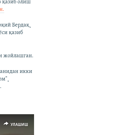
з қазиб олиш
н.
рқий Бердақ¸
ёси қазиб
ри жойлашган.
ганидан икки
ом"¸
.
УЛАШИШ