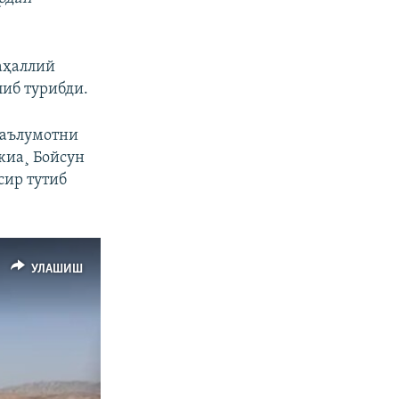
маҳаллий
иб турибди.
маълумотни
жиа¸ Бойсун
сир тутиб
УЛАШИШ