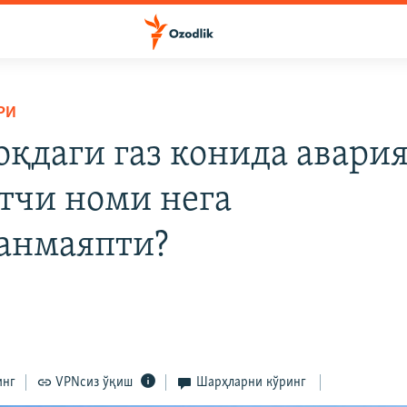
РИ
қдаги газ конида авария
тчи номи нега
анмаяпти?
инг
VPNсиз ўқиш
Шарҳларни кўринг