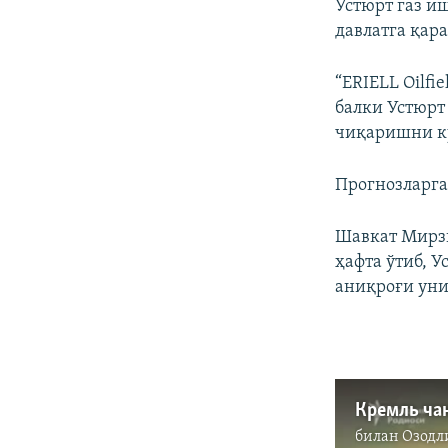
Устюрт газ и
давлатга қар
“ERIELL Oilfi
балки Устюрт
чиқаришни к
Прогнозларга
Шавкат Мирзи
ҳафта ўтиб, 
аниқроғи уни
Кремль чан
билан
Озодл