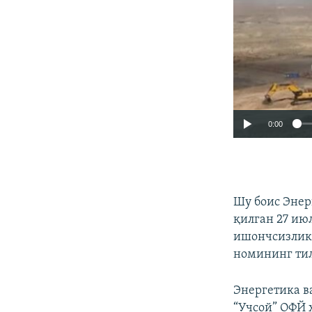
0:00
Шу боис Энер
қилган 27 июл
ишончсизлик 
номининг тил
Энергетика в
“Учсой” ОФЙ 