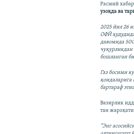
Расмий хабар
узоқда ва та
2025 йил 26 
ОФЙ ҳудудида
давомида 500
чуқурликдан 
бошланган би
Газ босими к
қоидаларига 
бартараф эти
Вазирлик идд
тан жароҳати
“Энг асосийс
олтингугурт 