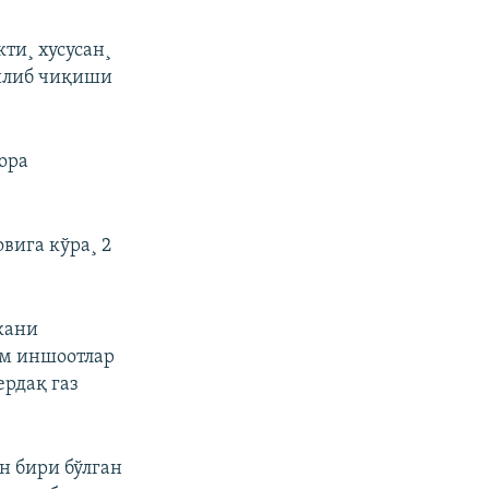
ти¸ хусусан¸
тилиб чиқиши
ора
вига кўра¸ 2
кани
им иншоотлар
ердақ газ
н бири бўлган