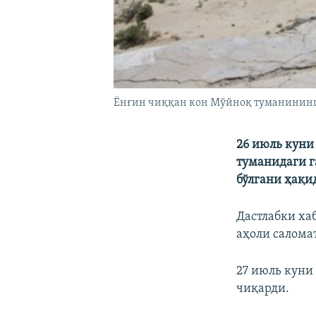
Ëнғин чиққан кон Мўйноқ туманининг 
26 июль куни
туманидаги г
бўлгани ҳақи
Дастлабки ха
аҳоли салома
27 июль куни
чиқарди.