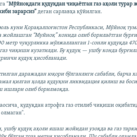
га “
Мўйноқдаги қудуқдан чиқаётган газ аҳоли турар
ркиби зарарсиз”
деган сарлавҳа қўйилган.
июль куни Қорақалпоғистон Республикаси, Мўйноқ тум
 жойлашган “Муйноқ” конида олиб борилаётган бурғ
0 метр чуқурликка мўлжалланган 1-сонли қудуқда 470
газ чиқиши кузатилди. Бу қудуқ — ушбу конда бурғи
ринчи қудуқ ҳисобланади.
утилган даражадан юқори бўлганлиги сабабли, барча х
амал қилган ҳолда қудуқни ликвидация қилиш ва бос
ш ишлари олиб борилмоқда.
аосича¸ қудуқдан атрофга газ отилиб чиқиши оқибати
 олмаган".
и, ушбу қудуқ аҳоли яшаш жойидан узоқда ва газ тарк
йўқ бўлган тоза метан ҳисобланади. Шу сабабли одамл