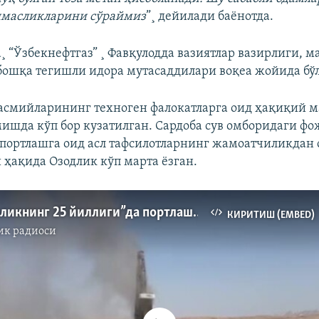
шмасликларини сўраймиз
”¸ дейилади баëнотда.
¸ “Ўзбекнефтгаз” ¸ Фавқулодда вазиятлар вазирлиги, 
бошқа тегишли идора мутасаддилари воқеа жойида бўл
асмийларининг техноген фалокатларга оид ҳақиқий 
шда кўп бор кузатилган. Сардоба сув омборидаги фо
 портлашга оид асл тафсилотларнинг жамоатчиликдан 
 ҳақида Озодлик кўп марта ëзган.
“Мустақилликнинг 25 йиллиги”да портлаш, аҳоли кўчирилмоқда
КИРИТИШ (EMBED)
ик радиоси
Айни дамда медиа-манба мавжуд эмас