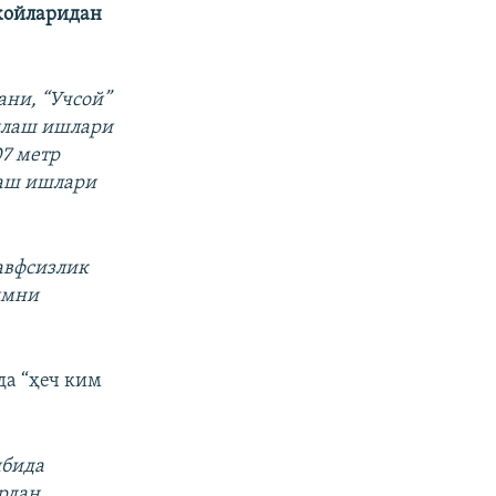
 жойларидан
ани, “Учсой”
илаш ишлари
7 метр
лаш ишлари
авфсизлик
имни
да “ҳеч ким
ибида
ардан