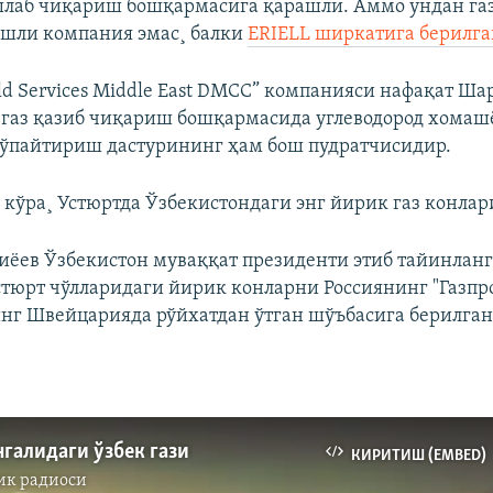
шлаб чиқариш бошқармасига қарашли. Аммо ундан га
ашли компания эмас¸ балки
ERIELL ширкатига берилга
eld Services Middle East DMCC” компанияси нафақат Ша
 газ қазиб чиқариш бошқармасида углеводород хомаш
ўпайтириш дастурининг ҳам бош пудратчисидир.
 кўра¸ Устюртда Ўзбекистондаги энг йирик газ конла
ëев Ўзбекистон муваққат президенти этиб тайинлан
Устюрт чўлларидаги йирик конларни Россиянинг "Газпр
нг Швейцарияда рўйхатдан ўтган шўъбасига берилган
галидаги ўзбек гази
КИРИТИШ (EMBED)
ик радиоси