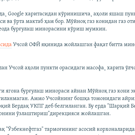
да¸ Google харитасидан кўринишича¸ аҳоли яшаш пунк
аси ва ўрта мактаб ҳам бор. Мўйноқ газ конидан газ о
деода бурғулаш минорасини кўриш мумкин.
асида
Учсой ОФЙ яқинида жойлашган фақат битта мин
лан Учсой аҳоли пункти орасидаги масофа¸ харита ўлчо
и ягона бурғулаш минораси айнан Мўйноқ газ кони э
гиланмаган. Аммо Учсойнинг бошқа томонидаги айр
қий Бердақ УКПГ деб белгиланган. Бу ерда "Шарқий Б
конини ўзлаштириш"дирекцияси жойлашган.
қ "Ўзбекнефтгаз" тармоғининг асосий корхоналарида