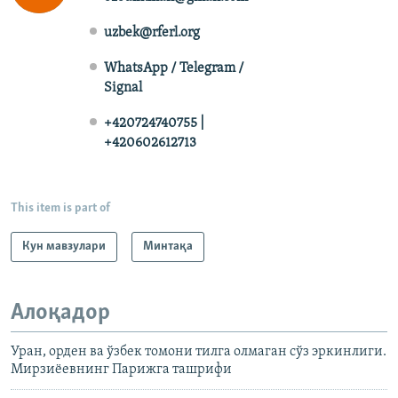
uzbek@rferl.org
WhatsApp / Telegram /
Signal
+420724740755 |
+420602612713
This item is part of
Кун мавзулари
Минтақа
Алоқадор
Уран, орден ва ўзбек томони тилга олмаган сўз эркинлиги.
Мирзиёевнинг Парижга ташрифи