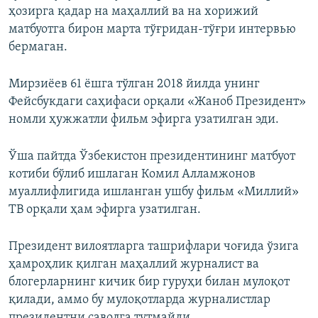
ҳозирга қадар на маҳаллий ва на хорижий
матбуотга бирон марта тўғридан-тўғри интервью
бермаган.
Мирзиёев 61 ёшга тўлган 2018 йилда унинг
Фейсбукдаги саҳифаси орқали «Жаноб Президент»
номли ҳужжатли фильм эфирга узатилган эди.
Ўша пайтда Ўзбекистон президентининг матбуот
котиби бўлиб ишлаган Комил Алламжонов
муаллифлигида ишланган ушбу фильм «Миллий»
ТВ орқали ҳам эфирга узатилган.
Президент вилоятларга ташрифлари чоғида ўзига
ҳамроҳлик қилган маҳаллий журналист ва
блогерларнинг кичик бир гуруҳи билан мулоқот
қилади, аммо бу мулоқотларда журналистлар
президентни саволга тутмайди.