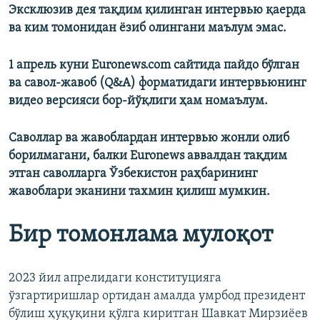
Эксклюзив дея тақдим қилинган интервью қаерда
ва ким томонидан ёзиб олингани маълум эмас.
1 апрель куни Euronews.com сайтида пайдо бўлган
ва савол-жавоб (Q&A) форматидаги интервьюнинг
видео версияси бор-йўқлиги ҳам номаълум.
Саволлар ва жавоблардан интервью жонли олиб
борилмагани, балки Euronews аввалдан тақдим
этган саволларга Ўзбекистон раҳбарининг
жавоблари эканини тахмин қилиш мумкин.
Бир томонлама мулоқот
2023 йил апрелидаги конституцияга
ўзгартиришлар ортидан амалда умрбод президент
бўлиш ҳуқуқини қўлга киритган Шавкат Мирзиёев