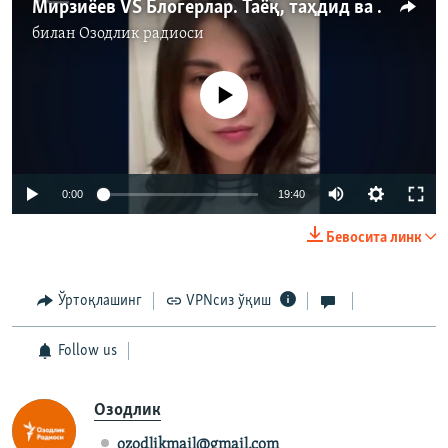
Мирзиёев VS Блогерлар. Таёқ, таҳдид ва таъма
билан
Озодлик радиоси
Айни дамда медиа-манба мавжуд эмас
Auto
0:00
19:40
240p
Бевосита линк
360p
Auto
240p
360p
480p
480p
Ўртоқлашинг
VPNсиз ўқиш
720p
720p
1080p
Follow us
1080p
Озодлик
ozodlikmail@gmail.com