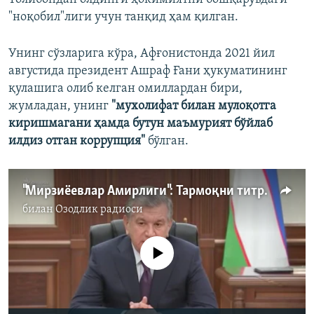
"ноқобил"лиги учун танқид ҳам қилган.
Унинг сўзларига кўра, Афғонистонда 2021 йил
августида президент Ашраф Ғани ҳукуматининг
қулашига олиб келган омиллардан бири,
жумладан, унинг
"мухолифат билан мулоқотга
киришмагани ҳамда бутун маъмурият бўйлаб
илдиз отган коррупция"
бўлган.
"Мирзиёевлар Амирлиги": Тармоқни титратган Озодлик суриштируви
билан
Озодлик радиоси
Айни дамда медиа-манба мавжуд эмас