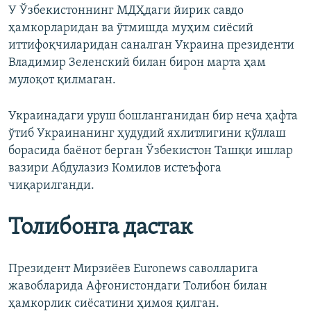
У Ўзбекистоннинг МДҲдаги йирик савдо
ҳамкорларидан ва ўтмишда муҳим сиёсий
иттифоқчиларидан саналган Украина президенти
Владимир Зеленский билан бирон марта ҳам
мулоқот қилмаган.
Украинадаги уруш бошланганидан бир неча ҳафта
ўтиб Украинанинг ҳудудий яхлитлигини қўллаш
борасида баёнот берган Ўзбекистон Ташқи ишлар
вазири Абдулазиз Комилов истеъфога
чиқарилганди.
Толибонга дастак
Президент Мирзиёев Euronews саволларига
жавобларида Афғонистондаги Толибон билан
ҳамкорлик сиёсатини ҳимоя қилган.