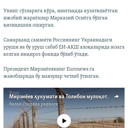
Унинг сўзларига кўра, минтақада кузатилаётган
ижобий жараёнлар Марказий Осиёга бўлган
қизиқишни оширган.
Самарқанд саммити Россиянинг Украинадаги
уруши ва бу уруш сабаб ЕИ-АҚШ алоқаларида юзага
келган инқироз фонида бўлиб ўтади.
Президент Мирзиёевнинг Euronews га
жавобларида бу мавзулар четлаб ўтилган.
Мирзиёев ҳукумати ва Толибон мулоқоти. Ўзбекистон эртаси таҳликадами?
билан
Озодлик радиоси
Айни дамда медиа-манба мавжуд эмас