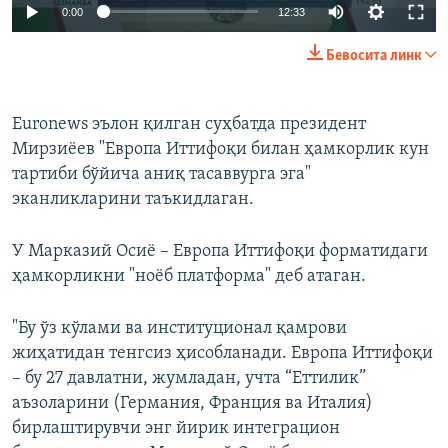
Auto
0:00
12:33
240p
Бевосита линк
360p
Auto
240p
360p
480p
480p
Euronews эълон қилган суҳбатда президент
Мирзиёев "Европа Иттифоқи билан ҳамкорлик кун
720p
720p
1080p
тартиби бўйича аниқ тасаввурга эга"
1080p
эканликларини таъкидлаган.
У Марказий Осиё – Европа Иттифоқи форматидаги
ҳамкорликни "ноёб платформа" деб атаган.
"Бу ўз кўлами ва институционал қамрови
жиҳатидан тенгсиз ҳисобланади. Европа Иттифоқи
– бу 27 давлатни, жумладан, учта “Еттилик”
аъзоларини (Германия, Франция ва Италия)
бирлаштирувчи энг йирик интеграцион