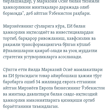
бирлашмадир, у Марказий Осиё билан тизимли
ҳамкорликни минтақаларо даражада олиб
бормоқда", деб айтган Ўзбекистон раҳбари.
Мирзиёевнинг сўзларига кўра, ЕИ билан
ҳамкорлик иқтисодиёт ва инвестициялардан
тортиб, барқарор ривожланиш, хавфсизлик ва
рақамли трансформациягача бўлган кўплаб
йўналишларни қамраб олади ва узоқ муддатли
стратегик устуворликларга асосланади.
Сўнгги етти йилда Марказий Осиё мамлакатлари
ва ЕИ ўртасидаги товар айирбошлаш ҳажми тўрт
баробарга ошиб 54 миллиард еврога етганини
айтган Мирзиёев Европа бизнесининг Ўзбекистон
ва минтақа давлатлари билан савдо-иқтисодий
ҳамкорлик имкониятларига қизиқиши ортиб
бораётганини таъкидлаган.