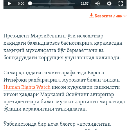
Auto
0:00
22:57
240p
Бевосита линк
360p
Auto
240p
360p
480p
480p
Президент Мирзиёевнинг ўзи ислоҳотлар
ҳақидаги баландпарвоз баёнотларига қарамасдан
720p
720p
1080p
ҳақиқий мухолифатга йўл бермаётгани ва
1080p
бошқарувдаги коррупция учун танқид қилинади.
Самарқанддаги саммит арафасида Европа
Иттифоқи раҳбарларига мурожаат билан чиққан
Human Rights Watch
инсон ҳуқуқлари ташкилоти
инсон ҳақлари Марказий Осиёнинг авторитар
президентлари билан мулоқотларнингн марказида
бўлиши кераклигини таъкидлаган.
Ўзбекистонда бир неча блогер «президентни