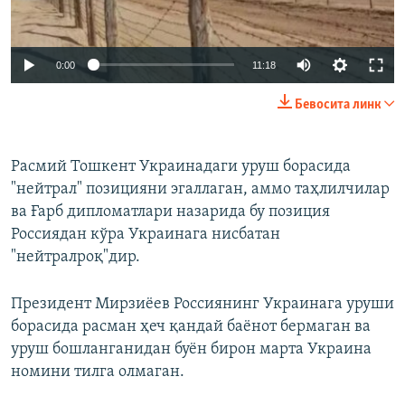
Auto
0:00
11:18
236p
Бевосита линк
352p
Auto
236p
352p
472p
472p
Расмий Тошкент Украинадаги уруш борасида
"нейтрал" позицияни эгаллаган, аммо таҳлилчилар
704p
704p
1058p
ва Ғарб дипломатлари назарида бу позиция
1058p
Россиядан кўра Украинага нисбатан
"нейтралроқ"дир.
Президент Мирзиёев Россиянинг Украинага уруши
борасида расман ҳеч қандай баёнот бермаган ва
уруш бошланганидан буён бирон марта Украина
номини тилга олмаган.