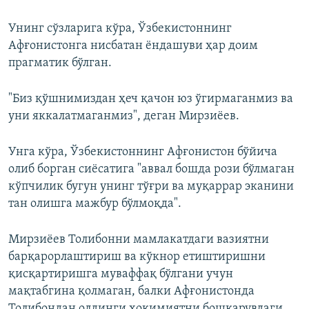
Унинг сўзларига кўра, Ўзбекистоннинг
Афғонистонга нисбатан ёндашуви ҳар доим
прагматик бўлган.
"Биз қўшнимиздан ҳеч қачон юз ўгирмаганмиз ва
уни яккалатмаганмиз", деган Мирзиёев.
Унга кўра, Ўзбекистоннинг Афғонистон бўйича
олиб борган сиёсатига "аввал бошда рози бўлмаган
кўпчилик бугун унинг тўғри ва муқаррар эканини
тан олишга мажбур бўлмоқда".
Мирзиёев Толибонни мамлакатдаги вазиятни
барқарорлаштириш ва кўкнор етиштиришни
қисқартиришга муваффақ бўлгани учун
мақтабгина қолмаган, балки Афғонистонда
Толибондан олдинги ҳокимиятни бошқарувдаги