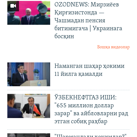
OZODNEWS: Мирзиёев
Қирғизистонда —
Чашмадан пенсия
битимигача | Украинага
босқин
Бошқа видеолар
Наманган шаҳар ҳокими
11 йилга қамалди
ЎЗБЕКНЕФТГАЗ ИШИ:
"655 миллион доллар
зарар" ва айбловларни рад
этган собиқ раҳбар