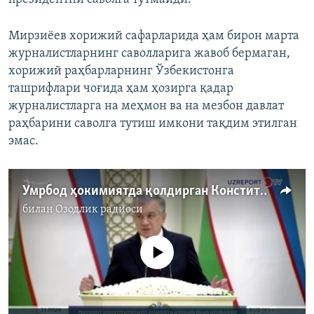
Мирзиёев хорижий сафарларида ҳам бирон марта
журналистларнинг саволларига жавоб бермаган,
хорижий раҳбарларнинг Ўзбекистонга
ташрифлари чоғида ҳам ҳозирга қадар
журналистларга на меҳмон ва на мезбон давлат
раҳбарини саволга тутиш имкони тақдим этилган
эмас.
Умрбод ҳокимиятда қолдирган Конституция
билан
Озодлик радиоси
Айни дамда медиа-манба мавжуд эмас