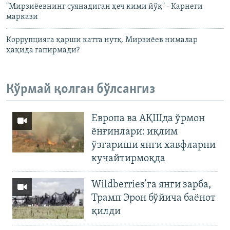
"Мирзиёевнинг суянадиган ҳеч кими йўқ" - Карнеги
маркази
Коррупцияга қарши катта нутқ. Мирзиёев нималар
ҳақида гапирмади?
Кўрмай қолган бўлсангиз
Европа ва АҚШда ўрмон
ёнғинлари: иқлим
ўзгариши янги хавфларни
кучайтирмоқда
Wildberries’га янги зарба,
Трамп Эрон бўйича баёнот
қилди