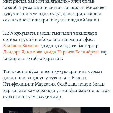
интернетда ҳақорат қилганлик» айби билан
таъқибга учраганини айтган ташкилот, Мирзиёев
ҳукуматини мустақил ҳуқуқ фаолларига қарши
сохта жиноят ишларини қўзғатишда айблаган.
HRW ҳукуматга қарши танқидий чиқишлари
ортидан руҳий шифохонага ташланган фаол
Валижон Калонов
ҳамда қамоқдаги блогерлар
Дилдора Ҳакимова ҳамда Наргиза Келдиёрова
лар
тақдирига эътибор қаратган.
Ташкилотга кўра, инсон ҳуқуқларининг ҳурмат
қилиниши ва қонун устуворлиги Европа
Иттифоқининг Марказий Осиё давлатлари билан
ҳар қандай ҳамкорликда ўз манфаатларини илгари
сура олиши учун муҳимдир.