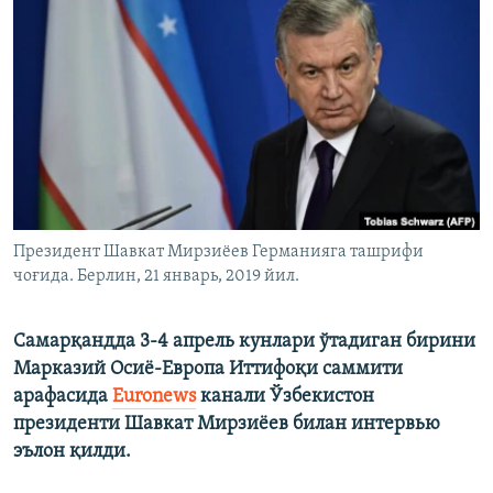
Президент Шавкат Мирзиёев Германияга ташрифи
чоғида. Берлин, 21 январь, 2019 йил.
Самарқандда 3-4 апрель кунлари ўтадиган бирини
Марказий Осиё-Европа Иттифоқи саммити
арафасида
Euronews
канали Ўзбекистон
президенти Шавкат Мирзиёев билан интервью
эълон қилди.