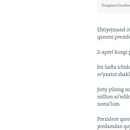
Озодлик Facebo
Ehtiyojmand oi
qarorni prezi
2-aprel kungi 
bir hafta ichid
ro‘yxatni shakl
Joriy yilning n
million so‘mli
noma’lum.
Prezident qaro
yordamdan quyi