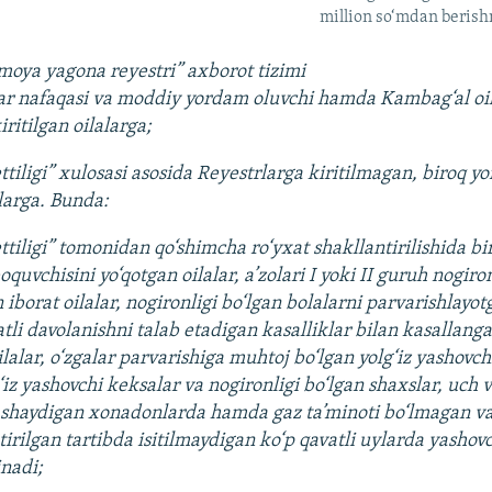
million so‘mdan berishn
imoya yagona reyestri” axborot tizimi
lar nafaqasi va moddiy yordam oluvchi hamda Kambag‘al oil
iritilgan oilalarga;
ttiligi” xulosasi asosida Reyestrlarga kiritilmagan, biroq 
larga. Bunda:
tiligi” tomonidan qo‘shimcha ro‘yxat shakllantirilishida bi
quvchisini yo‘qotgan oilalar, a’zolari I yoki II guruh nogiro
iborat oilalar, nogironligi bo‘lgan bolalarni parvarishlayotg
li davolanishni talab etadigan kasalliklar bilan kasallang
lalar, o‘zgalar parvarishiga muhtoj bo‘lgan yolg‘iz yashovch
iz yashovchi keksalar va nogironligi bo‘lgan shaxslar, uch
yashaydigan xonadonlarda hamda gaz ta’minoti bo‘lmagan v
rilgan tartibda isitilmaydigan ko‘p qavatli uylarda yashovc
inadi;