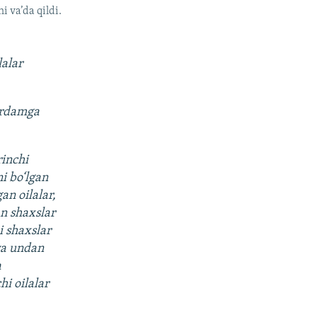
i va’da qildi.
alar
yordamga
rinchi
ni bo‘lgan
an oilalar,
an shaxslar
i shaxslar
 va undan
a
hi oilalar