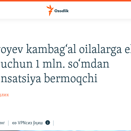
oyev kambag‘al oilalarga e
 uchun 1 mln. so‘mdan
nsatsiya bermoqchi
длик
инг
VPNсиз ўқиш