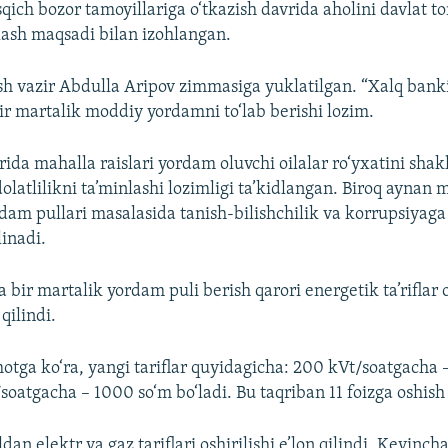
ich bozor tamoyillariga o‘tkazish davrida aholini davlat 
lash maqsadi bilan izohlangan.
osh vazir Abdulla Aripov zimmasiga yuklatilgan. “Xalq banki
ir martalik moddiy yordamni to‘lab berishi lozim.
ida mahalla raislari yordam oluvchi oilalar ro‘yxatini shakl
dolatlilikni ta’minlashi lozimligi ta’kidlangan. Biroq aynan 
dam pullari masalasida tanish-bilishchilik va korrupsiyaga y
linadi.
bir martalik yordam puli berish qarori energetik ta’riflar o
qilindi.
tga ko‘ra, yangi tariflar quyidagicha: 200 kVt/soatgacha 
oatgacha – 1000 so‘m bo‘ladi. Bu taqriban 11 foizga oshish
dan elektr va gaz tariflari oshirilishi e’lon qilindi. Keyincha