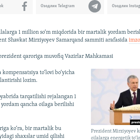
ok
Озодлик Telegram
Озодлик Insta
lalarga 1 million so‘m miqdorida bir martalik yordam beris
dent Shavkat Mirziyoyev Samarqand sammiti arafasida
imzo
prezident qaroriga muvofiq Vazirlar Mahkamasi
a kompensatsiya to‘lovi bo‘yicha
lantirishi lozim.
oyabrida tarqatilishi rejalangan 1
k yordam qancha oilaga berilishi
riga ko‘ra, bir martalik bu
Prezident Mirziyoyev 
dagi shaxslar umid qilishi
oilalarga energetik to‘l