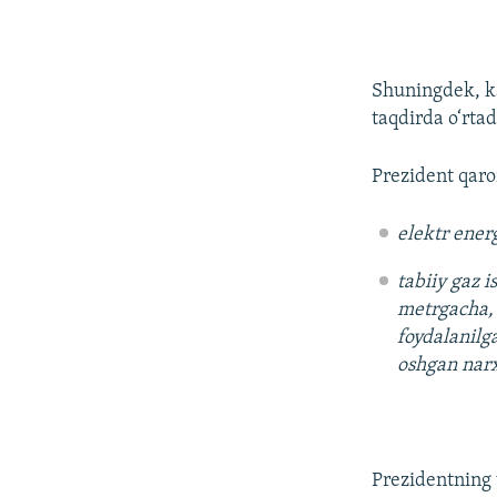
Shuningdek, ka
taqdirda o‘rta
Prezident qaro
elektr ener
tabiiy gaz 
metrgacha, 
foydalanilg
oshgan narxl
Prezidentning 