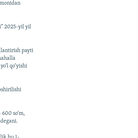
tomonidan
” 2025-yil yil
lantirish payti
mahalla
o‘l qo‘yishi
shirilishi
– 600 so‘m,
 degani.
lik bu 1-