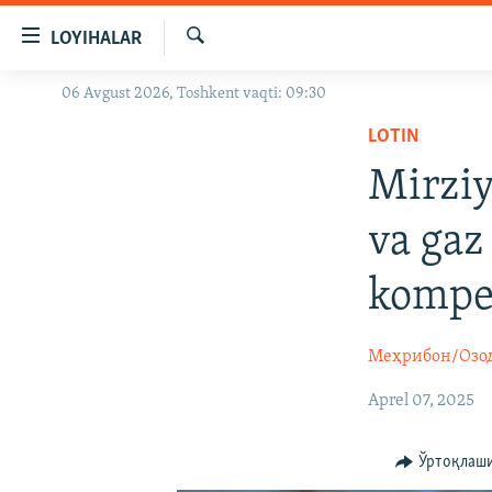
Линклар
LOYIHALAR
Бош
мавзуларга
Излаш
06 Avgust 2026, Toshkent vaqti: 09:30
OZODLIK SURISHTIRUVLARI
ўтинг
Асосий
LOTIN
OZODVIDEO
навигацияга
Mirziy
OZODARXIV
ўтинг
Қидиришга
va gaz
ўтинг
kompe
Меҳрибон/Озо
Aprel 07, 2025
Ўртоқлаш