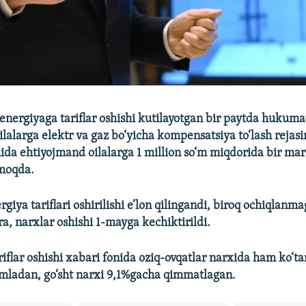
energiyaga tariflar oshishi kutilayotgan bir paytda hukum
lalarga elektr va gaz bo‘yicha kompensatsiya to‘lash rejasini
ida ehtiyojmand oilalarga 1 million so‘m miqdorida bir ma
nmoqda.
giya tariflari oshirilishi e’lon qilingandi, biroq ochiqlanm
a, narxlar oshishi 1-mayga kechiktirildi.
iflar oshishi xabari fonida oziq-ovqatlar narxida ham ko‘tar
mladan, go‘sht narxi 9,1%gacha qimmatlagan.