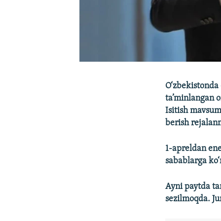
O‘zbekistonda 
ta’minlangan oi
Isitish mavsum
berish rejala
1-apreldan ener
sabablarga ko‘r
Ayni paytda tar
sezilmoqda. Ju