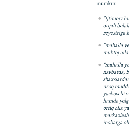
mumkin:
“Ijtimoiy h
orqali bola
reyestriga k
“mahalla ye
muhtoj oila
“mahalla yet
navbatda, bo
shaxslardan 
uzoq muddat
yashovchi oi
hamda yolg‘
ortiq oila 
markazlashti
inobatga ol