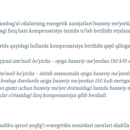
mbag‘al oilalarning energetik xarajatlari bazaviy me’yor
dagi farq ham kompensatsiya tarzida to‘lab berilishi rejala
rida quyidagi hollarda kompensatsiya berilishi qayd qiling
giyasi iste’moli bo‘yicha – oyiga bazaviy me’yordan 150 kVt 
iste’moli bo‘yicha – isitish mavsumida oyiga bazaviy me’yor
boshqa davrlarda oyiga bazaviy me’yordan 150 kub metrga
an qismi uchun bazaviy me’yor doirasidagi hamda bazaviy 
ar o‘rtasidagi farq kompensatsiya qilib beriladi.
ushbu qarori yoqilg‘i-energetika resurslari narxlari shaklla