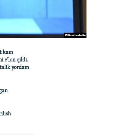
at kam
 e’lon qildi.
rtalik yordam
agan
ilish