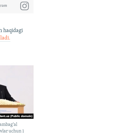
gram
h haqidagi
ladi.
kambag‘al
ovlar uchun 1