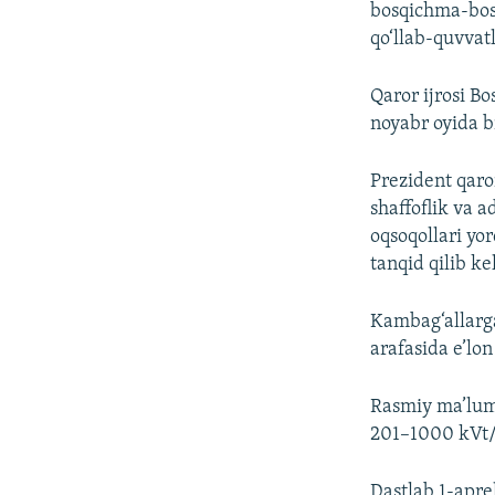
bosqichma-bosq
qo‘llab-quvvat
Qaror ijrosi B
noyabr oyida b
Prezident qaror
shaffoflik va a
oqsoqollari yor
tanqid qilib ke
Kambag‘allarga 
arafasida e’lon 
Rasmiy ma’lumo
201–1000 kVt/s
Dastlab 1-aprel