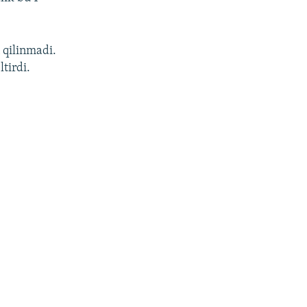
n qilinmadi.
tirdi.