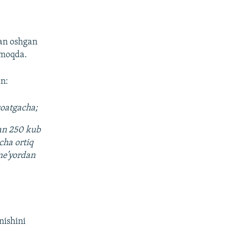
dan oshgan
nmoqda.
an:
soatgacha;
dan 250 kub
cha ortiq
me’yordan
nishini