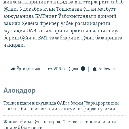
дипломатларининг танқид ва хавотирларига сабаб
бўлди. 3 декабрь куни Тошкентда ўтган матбуот
анжуманида БМТнинг Ўзбекистондаги доимий
вакили Ҳелена Фрейзер ўзбек расмийларини
мустақил ОАВ вакилларини эркин ишлашига йўл
бериш бўйича БМТ талабларини тўлиқ бажаришга
чақирди.
Ўртоқлашинг
VPNсиз ўқиш
Follow us
Алоқадор
Тошкентдаги анжуманда ОАВга босим “барқарорликни
сақлаш" билан изоҳланди – анжуман эфирдан узилди
Жонли эфирда ўчган чироқ. Свет ва газ тақчиллигини
яшириб бўлмаяпти