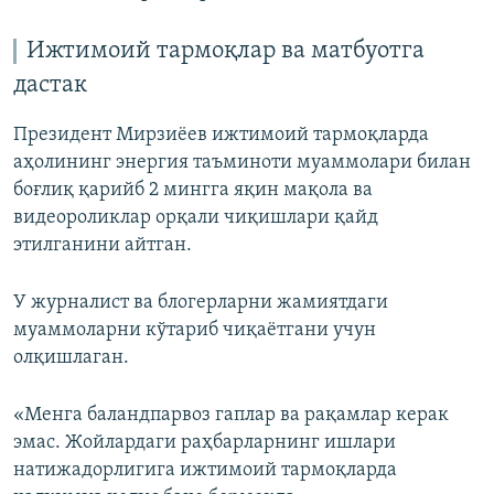
Ижтимоий тармоқлар ва матбуотга
дастак
Президент Мирзиёев ижтимоий тармоқларда
аҳолининг энергия таъминоти муаммолари билан
боғлиқ қарийб 2 мингга яқин мақола ва
видеороликлар орқали чиқишлари қайд
этилганини айтган.
У журналист ва блогерларни жамиятдаги
муаммоларни кўтариб чиқаётгани учун
олқишлаган.
«Менга баландпарвоз гаплар ва рақамлар керак
эмас. Жойлардаги раҳбарларнинг ишлари
натижадорлигига ижтимоий тармоқларда