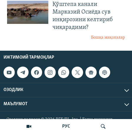
Қўштепа канали
Марказий Осиёда сув
инқирозини келтириб
чиқарадими?
Бошқа мақолалар
ИЖТИМОИЙ ТАРМОҚЛАР
ОЗОДЛИК
МАЪЛУМОТ
Озодлик радиоси © 2026 RFE/RL, Inc. | Барча ҳуқуқлар
ҳимояланган.
РУС