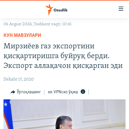
Линклар
Бош
мавзуларга
06 Avgust 2026, Toshkent vaqti: 10:41
ўтинг
OZODLIK SURISHTIRUVLARI
Асосий
КУН МАВЗУЛАРИ
OZODVIDEO
навигацияга
Мирзиёев газ экспортини
ўтинг
OZODARXIV
қисқартиришга буйруқ берди.
Қидиришга
ўтинг
Экспорт аллақачон қисқарган эди
На русском
Dekabr 17, 2020
ИЖТИМОИЙ ТАРМОҚЛАР
Ўртоқлашинг
VPNсиз ўқиш
Озодлик бошқа тилларда