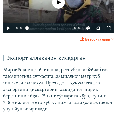
Auto
0:00
6:50
240p
Бевосита линк
360p
Auto
240p
360p
480p
480p
Экспорт аллақачон қисқарган
720p
720p
1080p
Мирзиёевнинг айтишича, республика бўйлаб газ
1080p
таъминотида суткасига 20 миллион метр куб
танқислик мавжуд. Президент ҳукуматга газ
экспортини қисқартириш ҳақида топшириқ
берганини айтди. Унинг сўзларига кўра, кунига
7−8 миллион метр куб қўшимча газ аҳоли эҳтиёжи
учун йўналтирилади.