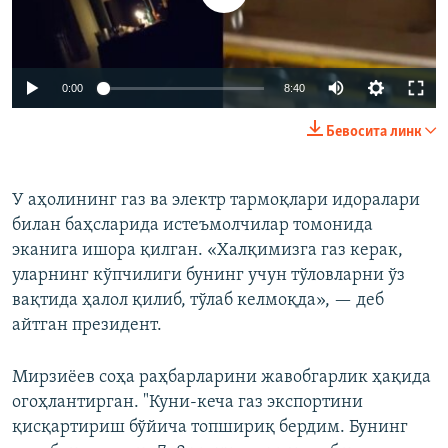
Auto
0:00
8:40
240p
Бевосита линк
360p
Auto
240p
360p
480p
480p
У аҳолининг газ ва электр тармоқлари идоралари
билан баҳсларида истеъмолчилар томонида
720p
720p
1080p
эканига ишора қилган. «Халқимизга газ керак,
1080p
уларнинг кўпчилиги бунинг учун тўловларни ўз
вақтида ҳалол қилиб, тўлаб келмоқда», — деб
айтган президент.
Мирзиёев соҳа раҳбарларини жавобгарлик ҳақида
огоҳлантирган. "Куни-кеча газ экспортини
қисқартириш бўйича топшириқ бердим. Бунинг