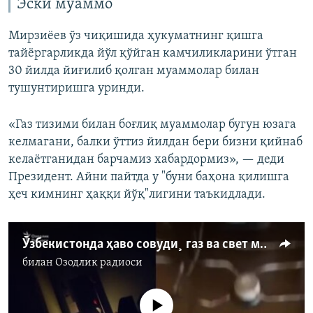
Эски муаммо
Мирзиёев ўз чиқишида ҳукуматнинг қишга
тайёргарликда йўл қўйган камчиликларини ўтган
30 йилда йиғилиб қолган муаммолар билан
тушунтиришга уринди.
«Газ тизими билан боғлиқ муаммолар бугун юзага
келмагани, балки ўттиз йилдан бери бизни қийнаб
келаётганидан барчамиз хабардормиз», — деди
Президент. Айни пайтда у "буни баҳона қилишга
ҳеч кимнинг ҳаққи йўқ"лигини таъкидлади.
Ўзбекистонда ҳаво совуди¸ газ ва свет масаласи яна кун тартибига чиқди
билан
Озодлик радиоси
Айни дамда медиа-манба мавжуд эмас