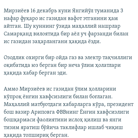
Мирзиёев 16 декабрь куни Янгийўл туманида 3
нафар фуқаро ис газидан вафот этганини ҳам
айтган. Шу куннинг ўзида маҳаллий нашрлар
Самарқанд вилоятида бир аёл уч фарзанди билан
ис газидан заҳарлангани ҳақида ёзди.
Озодлик охирги бир ойда газ ва электр тақчиллиги
оқибатида юз берган бир неча ўлим ҳолатлари
ҳақида хабар берган эди.
Аммо Мирзиёев ис газидан ўлим ҳолларини
кўпроқ ёнғин хавфсизлиги билан боғлаган.
Маҳаллий матбуотдаги хабарларга кўра, президент
бош вазир Ариповга ФВВнинг Ёнғин хавфсизлиги
бошқармаси фаолиятини ислоҳ қилиш ва янги
тизим яратиш бўйича таклифлар ишлаб чиқиш
ҳақида топшириқ берган.