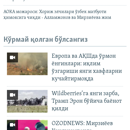
АОКА можароси: Хориж элчилари ўзбек матбуоти
ҳимоясига чиқди - Алламжонов ва Мирзиëева жим
Кўрмай қолган бўлсангиз
Европа ва АҚШда ўрмон
ёнғинлари: иқлим
ўзгариши янги хавфларни
кучайтирмоқда
Wildberries’га янги зарба,
Трамп Эрон бўйича баёнот
қилди
OZODNEWS: Мирзиёев