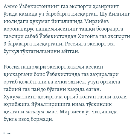
Аммо Ўзбекистоннинг газ экспорти ҳозирнинг
ўзида камида уч баробарга қисқарган. Шу йилнинг
июлидаги ҳукумат йиғилишида Мирзиёев
коронавирус пандемиясининг ташқи бозорларга
таъсири сабаб Ўзбекистондан Хитойга газ экспорти
3 бараварга қисқаргани, Россияга экспорт эса
буткул тўхтатилганини айтган.
Россия нашрлари экспорт ҳажми кескин
қисқаргани боис Ўзбекистонда газ заҳиралари
ортиб қолаётгани ва ички эҳтиёж учун ортиқча
табиий газ пайдо бўлгани ҳақида ёзган.
Ҳукуматнинг ҳозиргача ортиб қолган газни аҳоли
эҳтиёжига йўналтиришига нима тўсқинлик
қилгани маълум эмас. Мирзиёев ўз чиқишида
бунга изоҳ бермади.