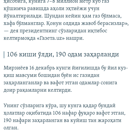
ҳисобига, кунига 7−8 миллион метр куб газ
қўшимча равишда аҳоли эҳтиёжи учун
йўналтирилади. Шундан кейин ҳам газ бўлмаса,
хафа бўлманглар. Қонун олдида жавоб берасизлар»,
— дея президентнинг сўзларидан иқтибос
келтирмоқда «Газета.uz» нашри.
106 киши ўлди, 190 одам заҳарланди
Мирзиёев 16 декабрь кунги йиғилишда бу йил куз-
қиш мавсуми бошидан буён ис газидан
заҳарланганлар ва вафот этган одамлар сонига
доир рақамларни келтирди.
Унинг сўзларига кўра, шу кунга қадар бундай
ҳолатлар оқибатида 106 нафар фуқаро вафот этган,
190 нафари заҳарланган ва куйиш тан жароҳати
олган.