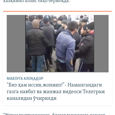
халқимиз холис баҳо бермоқда.
МАВЗУГА АЛОҚАДОР
"Биз ҳам иссиқ жонмиз!"- Намангандаги
газга навбат ва жанжал видеоси Телеграм
каналидан ўчирилди