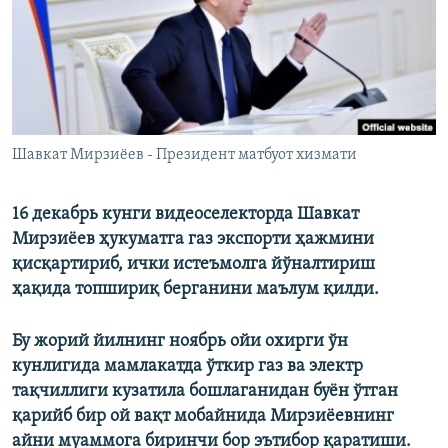
Шавкат Мирзиёев - Президент матбуот хизмати
16 декабрь кунги видеоселекторда Шавкат
Мирзиёев ҳукуматга газ экспорти ҳажмини
қисқартириб, ички истеъмолга йўналтириш
ҳақида топшириқ берганини маълум қилди.
Бу жорий йилнинг ноябрь ойи охирги ўн
кунлигида мамлакатда ўткир газ ва электр
тақчиллиги кузатила бошлаганидан буён ўтган
қарийб бир ой вақт мобайнида Мирзиёевнинг
айни муаммога биринчи бор эътибор қаратиши.