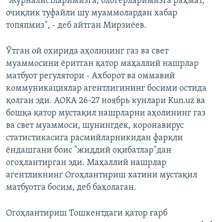
"Журналистларимизга, блогерларимизга раҳмат,
очиқлик туфайли шу муаммолардан хабар
топяпмиз", - деб айтган Мирзиёев.
Ўтган ой охирида аҳолининг газ ва свет
муаммосини ёритган қатор маҳаллий нашрлар
матбуот регулятори - Ахборот ва оммавий
коммуникациялар агентлигининг босими остида
қолган эди.
АОКА 26-27 ноябрь кунлари Kun.uz ва
бошқа қатор мустақил нашрларни аҳолининг газ
ва свет муаммоси, шунингдек, коронавирус
статистикасига расмийларникидан фарқли
ёндашгани боис "жиддий оқибатлар"дан
огоҳлантирган эди. Маҳаллий нашрлар
агентликнинг Огоҳлантириш хатини мустақил
матбуотга босим, деб баҳолаган.
Огоҳлантириш Тошкентдаги қатор ғарб