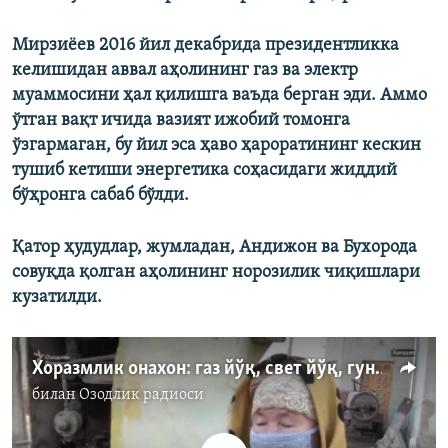
Мирзиёев 2016 йил декабрида президентликка
келишидан аввал аҳолининг газ ва электр
муаммосини ҳал қилишга ваъда берган эди. Аммо
ўтган вақт ичида вазият ижобий томонга
ўзгармаган, бу йил эса ҳаво ҳароратининг кескин
тушиб кетиши энергетика соҳасидаги жиддий
бўҳронга сабаб бўлди.
Қатор ҳудудлар, жумладан, Андижон ва Бухорода
совуқда қолган аҳолининг норозилик чиқишлари
кузатилди.
Хоразмлик онахон: газ йўқ, свет йўқ, гуноҳимиз нима?
билан
Озодлик радиоси
Айни дамда медиа-манба мавжуд эмас