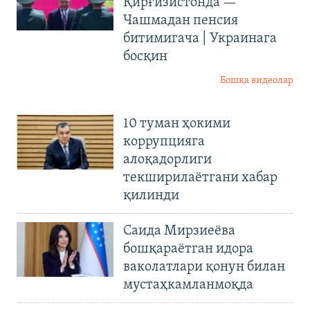
Қирғизистонда —
Чашмадан пенсия
битимигача | Украинага
босқин
Бошқа видеолар
10 туман ҳокими
коррупцияга
алоқадорлиги
текширилаётгани хабар
қилинди
Саида Мирзиеёва
бошқараётган идора
ваколатлари қонун билан
мустаҳкамланмоқда