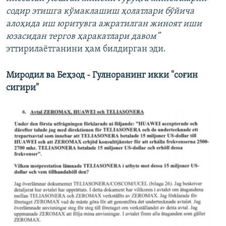
содир этишга кўмаклашиш ҳолатлари бўйича
алоҳида иш юритувга ажратилган жиноят иши
юзасидан тергов ҳаракатлари давом”
эттирилаëтганини ҳам билдирган эди.
Миродил ва Беҳзод - Гулноранинг икки "соғин
сигири"