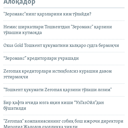
Алоқадор
"Зеромакс"нинг қарзларини ким тўлайди?
Немис ширкатлари Тошкентдан "Зеромакс" қарзини
тўлашни кутмоқда
Oxus Gold Тошкент ҳукуматини халқаро судга бермоқчи
“Зеромакс” кредиторлари учрашади
Zeromax кредиторлари истиқболсиз курашни давом
эттирмоқчи
"Тошкент ҳукумати Zeromax қарзини тўлаши лозим"
Бир ҳафта ичида юзга яқин киши “УзГазОйл”дан
бўшатилди
"Zeromax" компаниясининг собиқ бош ижрочи директори
Миродил Жалолов озодликка чиқди