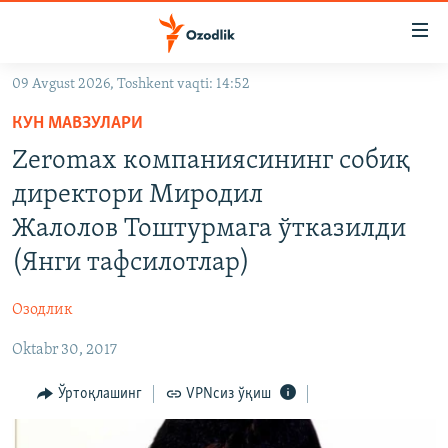
Линклар
Бош
мавзуларга
09 Avgust 2026, Toshkent vaqti: 14:52
ўтинг
OZODLIK SURISHTIRUVLARI
Асосий
КУН МАВЗУЛАРИ
OZODVIDEO
навигацияга
Zeromax компаниясининг собиқ
ўтинг
OZODARXIV
директори Миродил
Қидиришга
ўтинг
Жалолов Тоштурмага ўтказилди
На русском
(Янги тафсилотлар)
ИЖТИМОИЙ ТАРМОҚЛАР
Озодлик
Oktabr 30, 2017
Ўртоқлашинг
VPNсиз ўқиш
Озодлик бошқа тилларда