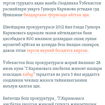
тергов гуруҳига яқин манба Озодликка Ўзбекистон
расмийлари уларга Гулнора Каримова устидан суд
бўлишини
билдиргани тўғрисида айтган эди
.
Швейцария прокуратураси 2012 йил ëзида Гулнора
Каримовага қарашли экани айтиладиган банк
ҳисобидаги 800 миллион доллардан ошиқ пулни
музлатиб қўйган ва ҳозирда беш йилдан ошиқроқ
давом этган
тергов якуний босқичга кирган
.
Ўзбекистон Бош прокуратураси жорий йилнинг 28
июль куни "Г.Каримовага нисбатан жиноят ишлари
юзасидан
хабар
" тарқатган ва унга 5 йил муддатга
озодликни чеклаш жазоси тайинланганини
маълум қилган эди.
Баëнотда Бош прокуратура¸
“Г.Каримовага
нисбатан уюшган жиноий гуруҳга жиноятларни