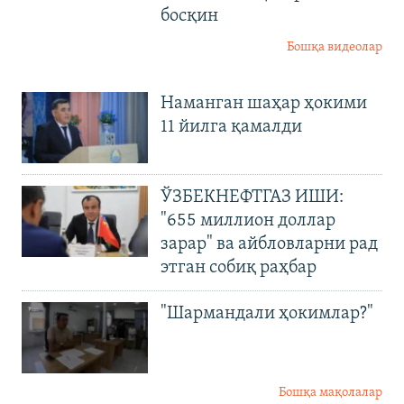
босқин
Бошқа видеолар
Наманган шаҳар ҳокими
11 йилга қамалди
ЎЗБЕКНЕФТГАЗ ИШИ:
"655 миллион доллар
зарар" ва айбловларни рад
этган собиқ раҳбар
"Шармандали ҳокимлар?"
Бошқа мақолалар