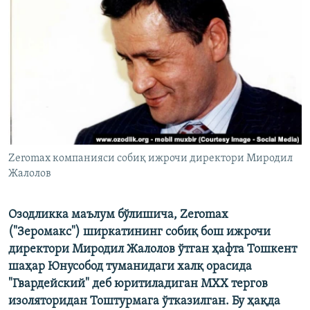
Zeromax компанияси собиқ ижрочи директори Миродил
Жалолов
Озодликка маълум бўлишича, Zeromax
("Зеромакс") ширкатининг собиқ бош ижрочи
директори Миродил Жалолов ўтган ҳафта Тошкент
шаҳар Юнусобод туманидаги халқ орасида
"Гвардейский" деб юритиладиган МХХ тергов
изоляторидан Тоштурмага ўтказилган. Бу ҳақда