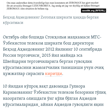
Беҳзод Аҳмедовнинг Zeromax ширкати ҳақида берган
кўрсатмаси
Октябрь ойи бошида Стокҳольм маҳкамаси МТС-
Ўзбекистон телеком ширкати бош директори
Беҳзод Аҳмедовнинг 2012 йилнинг 10 сентябрида
Россия терговчиси¸ 2015 йил майида эса
Швейцария терговчиларига берган гувоҳлик
кўрсатмасини жамоатчилик танишиши учун очиқ
ҳужжатлар сирасига
киритди
.
10 йилдан кўпроқ вақт давомида Гулнора
Каримованинг Ўзбекистон телеком бозорини тўлиқ
назоратига олишдаги ўнг қўли бўлган Аҳмедов
кўрсатмаларидан¸ айнан Аҳмедов гувоҳлиги яқин