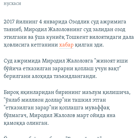
нусхаси
2017 йилнинг 4 январида Озодлик суд ажримига
таяниб, Миродил Жалоловнинг суд залидан озод
этилгани ва ўша куниёқ Тошкент вилоятидаги дала
ҳовлисига кетганини
хабар
қилган эди.
Суд ажримида Миродил Жалоловга "жиноят иши
бўйича етказилган зарарни қоплаш учун вақт"
берилгани алоҳида таъкидланганди.
Бироқ яқинларидан бирининг маълум қилишича,
"ўнлаб миллион доллар"ни ташкил этган
"етказилган зарар"ни қоплашга муваффақ
бўлмагач, Миродил Жалолов март ойида яна
қамоққа олинган.