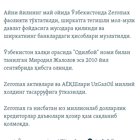
Айни йилнинг май ойида Ўзбекистонда Zeromax
фаолияти тўхтатилди, ширкатга тегишли мол-мулк
давлат фойдасига мусодара қилинди ва
ширкатнинг банклардаги ҳисоблари музлатилди.
Ўзбекистон халқи орасида "Одилбой" номи билан
танилган Миродил Жалолов эса 2010 йил
сентябрида ҳибсга олинди.
Zeromax активлари ва АЁҚШлари UzGazOil миллий
холдинг тасарруфига ўтказилди.
Zeromax га нисбатан юз миллионлаб долларлик
кредиторлар даъволари ҳозир ҳам сақланиб
қолмоқда.