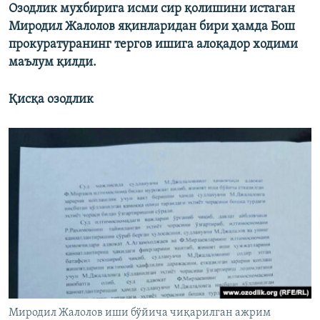
Озодлик мухбирига исми сир қолишини истаган
Миродил Жалолов яқинларидан бири ҳамда Бош
прокуратуранинг тергов ишига алоқадор ходими
маълум қилди.
Қисқа озодлик
Миродил Жалолов иши бўйича чиқарилган ажрим