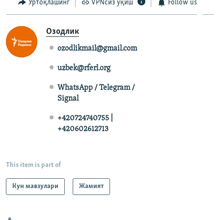
Ўртоқлашинг
VPNсиз ўқиш
Follow us
Озодлик
ozodlikmail@gmail.com
uzbek@rferl.org
WhatsApp / Telegram /
Signal
+420724740755 |
+420602612713
This item is part of
Кун мавзулари
Жамият