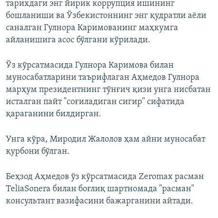
тарихдаги энг йирик коррупция ишининг
бошланиши ва Ўзбекистоннинг энг қудратли аëли
саналган Гулнора Каримованинг маҳкумга
айланишига асос бўлгани кўрилади.
Ўз кўрсатмасида Гулнора Каримова билан
муносабатларини таърифлаган Аҳмедов Гулнора
марҳум президентнинг тўнғич қизи унга нисбатан
исталган пайт "соғиладиган сигир" сифатида
қараганини билдирган.
Унга кўра, Миродил Жалолов ҳам айни муносабат
қурбони бўлган.
Беҳзод Аҳмедов ўз кўрсатмасида Zeromax расман
TeliaSonera билан боғлиқ шартномада "расман"
консультант вазифасини бажарганини айтади.