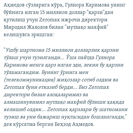
Аҳмедов сўзларига кўра, Гулнора Каримова унинг
бўйнига илган 15 миллион доллар "қарзи"дан
қутилиш учун Zeromax ижрочи директори
Миродил Жалолов билан "мутлақо махфий"
келишувга эришган:
"
Ушбу шартнома 15 миллион долларлик қарзни
тўлаш учун тузилганди... Ўша пайтда Гулнора
Каримова менга қарз илган эди, лекин бу қарзни
тўламагандим. Бунинг ўрнига мен
(телекоммуникация) жиҳозлар сотиб олдим ва
Zeromax буни етказиб берди... Биз Zeromax
директори билан алоқаларимиз ва
алмашинувимиз мутлақо махфий бўлиши ҳақида
келишиб олдик... Zeromax қарзлари бу шатномани
тузиш ва уни бажариш нуқтасидан бошланганди
,"
дея кўрсатма берган Беҳзод Аҳмедов.