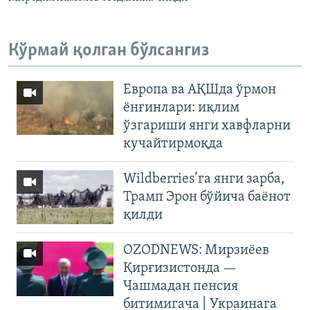
Кўрмай қолган бўлсангиз
Европа ва АҚШда ўрмон
ёнғинлари: иқлим
ўзгариши янги хавфларни
кучайтирмоқда
Wildberries’га янги зарба,
Трамп Эрон бўйича баёнот
қилди
OZODNEWS: Мирзиёев
Қирғизистонда —
Чашмадан пенсия
битимигача | Украинага