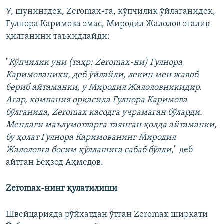
У, шунингдек, Zeromax-га, кўпчилик ўйлаганидек,
Гулнора Каримова эмас, Миродил Жалолов эгалик
қилганини таъкидлайди:
"
Кўпчилик уни (таҳр: Zeromax-ни) Гулнора
Каримованики, деб ўйлайди, лекин мен жавоб
бериб айтаманки, у Миродил Жалоловникидир.
Агар, компания орқасида Гулнора Каримова
бўлганида, Zeromax касодга учрамаган бўларди.
Мендаги маълумотларга таянган ҳолда айтаманки,
бу ҳолат Гулнора Каримованинг Миродил
Жалоловга босим қўллашига сабаб бўлди
," деб
айтган Беҳзод Аҳмедов.
Zeromax-нинг қулатилиши
Швейцарияда рўйхатдан ўтган Zeromax ширкати