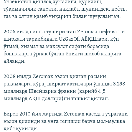
Ўзбекистон қишлоқ хўжалиги, қурилиш,
тўқимачилик саноати, нақлиёт, шунингдек, нефть,
газ ва олтин қазиб чиқариш билан шуғулланган.
2005 йилда ишга туширилган Zeromax нефт ва газ
ширкати таркибидаги UzGazOil АЁҚШлари, кўп
ўтмай, хизмат ва маҳсулот сифати борасида
бошқаларга ўрнак бўлган ёнилғи шоҳобчаларига
айланди.
2008 йилда Zeromax эълон қилган расмий
рақамларга кўра¸ ширкат активлари ўшанда 3.298
миллиард Швейцария франки (қарийб 4¸5
миллиард АҚШ доллари)ни ташкил қилган.
Бироқ 2010 йил мартида Zeromax касодга учрагани
эълон қилинди ва унга тегишли барча мол-мулкка
ҳибс қўйилди.