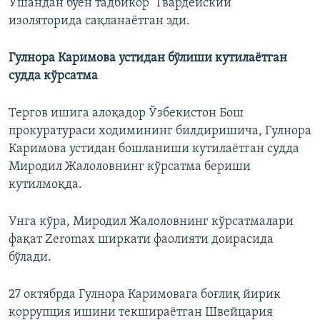
Ўшандан буён тадбикор "Гвардейский"
изоляторида сақланаётган эди.
Гулнора Каримова устидан бўлиши кутилаётган
судда кўрсатма
Тергов ишига алоқадор Ўзбекистон Бош
прокуратураси ходимининг билдиришича, Гулнора
Каримова устидан бошланиши кутилаётган судда
Миродил Жалоловнинг кўрсатма бериши
кутилмоқда.
Унга кўра, Миродил Жалоловнинг кўрсатмалари
фақат Zeromax ширкати фаолияти доирасида
бўлади.
27 октябрда Гулнора Каримовага боғлиқ йирик
коррупция ишини текшираётган Швейцария